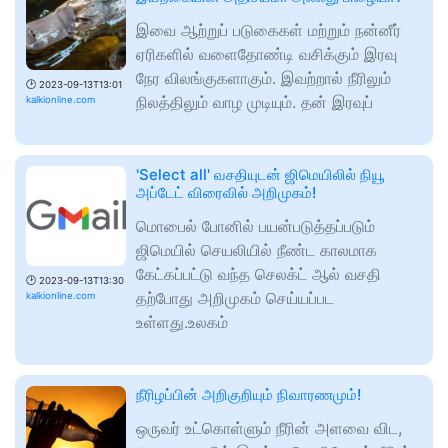
இவை ஆற்றுப் படுகைகள் மற்றும் நன்னீர்
ஏரிகளில் வளைதோண்டி வசிக்கும் இரவு
நேர விலங்குகளாகும். இவற்றால் நீரிலும்
🕑
2023-09-13T13:01
நிலத்திலும் வாழ முடியும். தன் இரவுப்
kalkionline.com
'Select all' வசதியுடன் ஜிமெயிலில் நியூ
அப்டேட் விரைவில் அறிமுகம்!
மொபைல் போனில் பயன்படுத்தப்படும்
ஜிமெயில் செயலியில் நீண்ட காலமாக
கேட்கப்பட்டு வந்த செலக்ட் ஆல் வசதி
🕑
2023-09-13T13:30
தற்போது அறிமுகம் செய்யப்பட
kalkionline.com
உள்ளது.உலகம்
நீரிழப்பின் அறிகுறியும் நிவாரணமும்!
ஒருவர் உட்கொள்ளும் நீரின் அளவை விட,