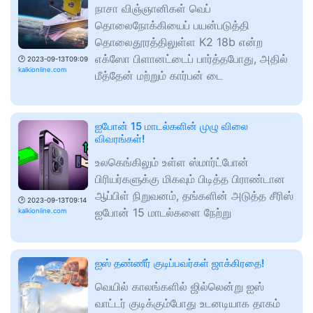
நாசா விஞ்ஞானிகள் வெப்
தொலைநோக்கியைப் பயன்படுத்தி
தொலைதூரத்திலுள்ள K2 18b என்ற
எக்ஸோ பிளானட்டைப் பார்த்தபோது, அதில்
🕑
2023-09-13T09:09
kalkionline.com
மீத்தேன் மற்றும் கார்பன் டை
ஐபோன் 15 மாடல்களின் முழு விலை
விவரங்கள்!
உலகெங்கிலும் உள்ள ஸ்மார்ட்போன்
பிரியர்களுக்கு மிகவும் பிடித்த பிராண்டான
ஆப்பிள் நிறுவனம், தங்களின் அடுத்த சீரிஸ்
🕑
2023-09-13T09:14
ஐபோன் 15 மாடல்களை நேற்று
kalkionline.com
ஐஸ் தண்ணீர் குடிப்பவர்கள் ஜாக்கிரதை!
வெயில் காலங்களில் ஜில்லென்று ஐஸ்
வாட்டர் குடிக்கும்போது உடனடியாக தாகம்