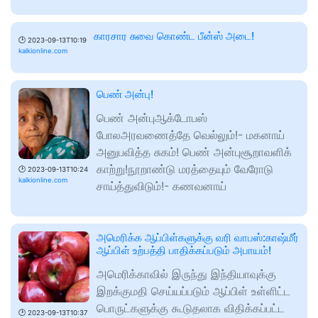
காரசார சுவை கொண்ட பீன்ஸ் அடை!
🕑
2023-09-13T10:19
kalkionline.com
பெண் அன்பு!
பெண் அன்புஆக்டோபஸ்
போலஅரவணைத்தே வெல்லும்!- மகனாய்
அனுபவித்த சுகம்! பெண் அன்புசூறாவளிக்
காற்று!நூறாண்டு மரத்தையும் வேரோடு
🕑
2023-09-13T10:24
kalkionline.com
சாய்த்துவிடும்!- கணவனாய்
அமெரிக்க ஆப்பிள்களுக்கு வரி வாபஸ்:காஷ்மீர்
ஆப்பிள் உற்பத்தி பாதிக்கப்படும் அபாயம்!
அமெரிக்காவில் இருந்து இந்தியாவுக்கு
இறக்குமதி செய்யப்படும் ஆப்பிள் உள்ளிட்ட
பொருட்களுக்கு கூடுதலாக விதிக்கப்பட்ட
🕑
2023-09-13T10:37