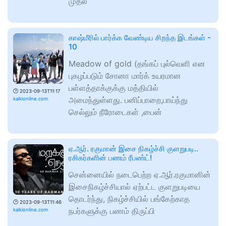
முதல்
காஷ்மீரில் பார்க்க வேண்டிய சிறந்த இடங்கள் -
10
Meadow of gold (தங்கப் புல்வெளி என
புகழப்படும் சோனா மார்க் உயரமான
பள்ளத்தாக்குக்கு மத்தியில்
🕑
2023-09-13T11:17
அமைந்துள்ளது. பனிப்பாறை,பாய்ந்து
kalkionline.com
செல்லும் நீரோடைகள் ,பைன்
ஏ.ஆர். ரகுமான் இசை நிகழ்ச்சி குளறுபடி..
ரசிகர்களின் பணம் ரீபண்ட்!
சென்னையில் நடைபெற்ற ஏ.ஆர்.ரகுமானின்
இசைநிகழ்ச்சியால் ஏற்பட்ட குளறுபடியை
தொடர்ந்து, நிகழ்ச்சியில் பங்கேற்காத
🕑
2023-09-13T11:46
நபர்களுக்கு பணம் திருப்பி
kalkionline.com