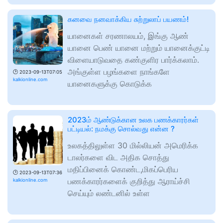
கனவை நனவாக்கிய சுற்றுலாப் பயணம்!
யானைகள் சரணாலயம், இங்கு ஆண்
யானை பெண் யானை மற்றும் யானைக்குட்டி
விளையாடுவதை கண்குளிர பார்க்கலாம்.
அங்குள்ள பழங்களை நாங்களே
🕑
2023-09-13T07:05
kalkionline.com
யானைகளுக்கு கொடுக்க
2023ம் ஆண்டுக்கான உலக பணக்காரர்கள்
பட்டியல்: நமக்கு சொல்வது என்ன ?
உலகத்திலுள்ள 30 மில்லியன் அமெரிக்க
டாலர்களை விட அதிக சொத்து
மதிப்பினைக் கொண்ட,மிகப்பெரிய
🕑
2023-09-13T07:36
பணக்காரர்களைக் குறித்து ஆராய்ச்சி
kalkionline.com
செய்யும் லண்டனில் உள்ள