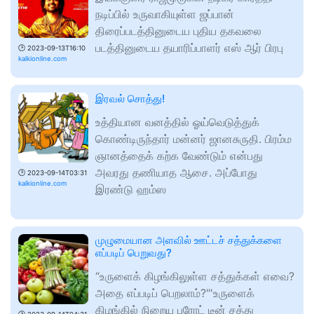
நடிப்பில் உருவாகியுள்ள ஜப்பான்
திரைப்படத்தினுடைய புதிய தகவலை
படத்தினுடைய தயாரிப்பாளர் எஸ் ஆர் பிரபு
🕑
2023-09-13T16:10
kalkionline.com
இரவல் சொத்து!
உத்தியான வனத்தில் ஓய்வெடுத்துக்
கொண்டிருந்தார் மன்னர் ஜானசுருதி. பிரம்ம
ஞானத்தைக் கற்க வேண்டும் என்பது
அவரது தணியாத ஆசை. அப்போது
🕑
2023-09-14T03:31
kalkionline.com
இரண்டு ஹம்ஸ
முழுமையான அளவில் ஊட்டச் சத்துக்களை
எப்படிப் பெறுவது?
“உருளைக் கிழங்கிலுள்ள சத்துக்கள் எவை?
அதை எப்படிப் பெறலாம்?"'உருளைக்
கிழங்கில் நிறைய புரோட் டீன் சத்து