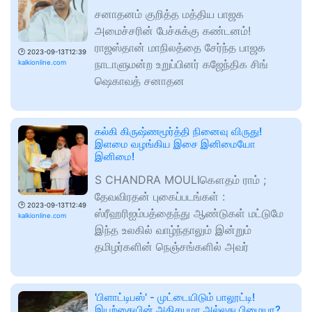
சனாதனம் குறித்த மத்திய பாஜக
அமைச்சரின் பேச்சுக்கு கண்டனம்!
ராஜஸ்தான் மாநிலத்தை சேர்ந்த பாஜக
🕑
2023-09-13T12:39
நாடாளுமன்ற உறுப்பினர் கஜேந்திக சிங்
kalkionline.com
ஷெகாவத் சனாதன
கல்கி கிருஷ்ணமூர்த்தி நினைவு விருது!
இளமை வழங்கிய இசை இனிமையோ
இனிமை!
S CHANDRA MOULIகௌதம் ராம் ;
தேவவிரதன் புகைப்படங்கள் :
🕑
2023-09-13T12:49
ஸ்ரீஹரிஐம்பத்தைந்து ஆண்டுகள் மட்டுமே
kalkionline.com
இந்த உலகில் வாழ்ந்தாலும் இன்றும்
தமிழர்களின் நெஞ்சங்களில் அவர்
'பிளாட்டிபஸ்' - முட்டையிடும் பாலூட்டி!
இயற்கையின் அதிசயமா அல்லது பிழையா?