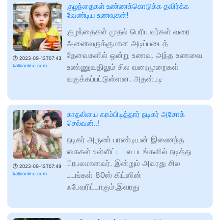
குழந்தைகள் உண்ணக்கொடுக்க தவிர்க்க
வேண்டிய உணவுகள்!
குழந்தைகள் முதல் பெரியவர்கள் வரை
அனைவருக்குமான அடிப்படைத்
தேவைகளில் ஒன்று உணவு. அந்த உணவை
🕑
2023-09-13T07:43
உண்ணுவதிலும் சில வரைமுறைகள்
kalkionline.com
வகுக்கப்பட்டுள்ளன. அதன்படி
காதலியை கரம்பிடித்தார் நடிகர் அசோக்
செல்வன்..!
நடிகர் அருண் பாண்டியன் இணைந்த
கைகள் உள்ளிட்ட பல படங்களில் நடித்து
பிரபலமானவர். இன்றும் அவரது சில
🕑
2023-09-13T07:49
படங்கள் 80ஸ் கிட்ஸின்
kalkionline.com
ஃபேவரிட்டாகும்.இவரது