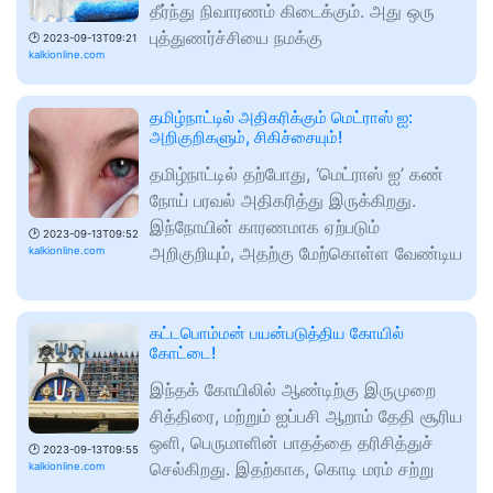
தீர்ந்து நிவாரணம் கிடைக்கும். அது ஒரு
புத்துணர்ச்சியை நமக்கு
🕑
2023-09-13T09:21
kalkionline.com
தமிழ்நாட்டில் அதிகரிக்கும் மெட்ராஸ் ஐ:
அறிகுறிகளும், சிகிச்சையும்!
தமிழ்நாட்டில் தற்போது, ‘மெட்ராஸ் ஐ’ கண்
நோய் பரவல் அதிகரித்து இருக்கிறது.
இந்நோயின் காரணமாக ஏற்படும்
🕑
2023-09-13T09:52
அறிகுறியும், அதற்கு மேற்கொள்ள வேண்டிய
kalkionline.com
கட்டபொம்மன் பயன்படுத்திய கோயில்
கோட்டை!
இந்தக் கோயிலில் ஆண்டிற்கு இருமுறை
சித்திரை, மற்றும் ஐப்பசி ஆறாம் தேதி சூரிய
ஒளி, பெருமாளின் பாதத்தை தரிசித்துச்
🕑
2023-09-13T09:55
செல்கிறது. இதற்காக, கொடி மரம் சற்று
kalkionline.com