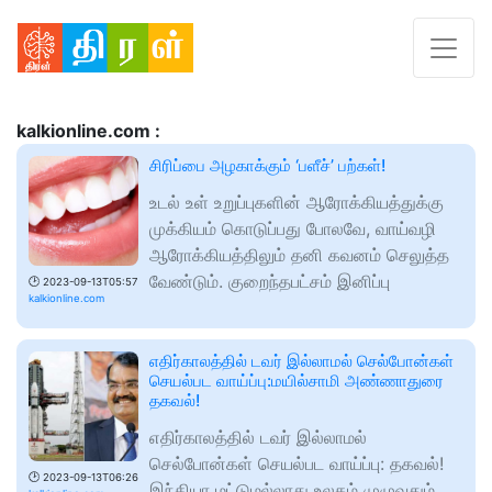
kalkionline.com :
சிரிப்பை அழகாக்கும் ‘பளீச்’ பற்கள்!
உடல் உள் உறுப்புகளின் ஆரோக்கியத்துக்கு
முக்கியம் கொடுப்பது போலவே, வாய்வழி
ஆரோக்கியத்திலும் தனி கவனம் செலுத்த
வேண்டும். குறைந்தபட்சம் இனிப்பு
🕑
2023-09-13T05:57
kalkionline.com
எதிர்காலத்தில் டவர் இல்லாமல் செல்போன்கள்
செயல்பட வாய்ப்பு:மயில்சாமி அண்ணாதுரை
தகவல்!
எதிர்காலத்தில் டவர் இல்லாமல்
செல்போன்கள் செயல்பட வாய்ப்பு: தகவல்!
🕑
2023-09-13T06:26
இந்தியா மட்டுமல்லாது உலகம் முழுவதும்