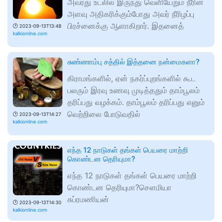
அவரது உடலில் இருந்து வெளியேறும் நீரின்
அளவு அதிகரிக்கும்போது அவர் நீரிழப்பு
பிரச்னைக்கு ஆளாகிறார். இதனைத்
🕑
2023-09-13T13:48
kalkionline.com
சுண்ணாம்பு சத்தில் இத்தனை நன்மைகளா?
கிராமங்களில், ஏன் நகர்ப்புறங்களில் கூட
பலரும் இரவு உணவு முடித்ததும் தாம்பூலம்
தரிப்பது வழக்கம். தாம்பூலம் தரிப்பது எனும்
வெற்றிலை போடுவதில்
🕑
2023-09-13T14:27
kalkionline.com
எந்த 12 நாடுகள் தங்கள் பெயரை மாற்றி
கொண்டன தெரியுமா?
எந்த 12 நாடுகள் தங்கள் பெயரை மாற்றி
கொண்டன தெரியுமா?செளமியா
சுப்ரமணியன்
🕑
2023-09-13T14:30
kalkionline.com