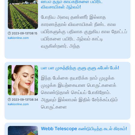
லாபம் தரும் காய்கறிகளை பயிரிட
விவசாயிகள் ஆர்வம்!
போதிய அளவு தண்ணீர் இல்லாத
காரணத்தால் விவசாயிகள் நீண்ட கால
பயிர்களுக்கு பதிலாக குறுகிய கால தோட்டப்
🕑
2023-09-13T08:15
பயிர்களை பயிரிட ஆர்வம் காட்டி
kalkionline.com
வருகின்றனர். அந்த
பள பள முகத்திற்கு குளு குளு ஃபேஸ் பேக்!
இந்த பேக்கை தயாரிக்க நாம் முழுக்க
முழுக்க இயற்கையான பொருட்களைக்
கொண்டுதான் செய்யப் போகிறோம்.
அதுவும் இல்லாமல் இதில் சேர்க்கப்படும்
🕑
2023-09-13T08:34
kalkionline.com
பொருட்களை
Webb Telescope கண்டுபிடித்த கடல் கிரகம்!