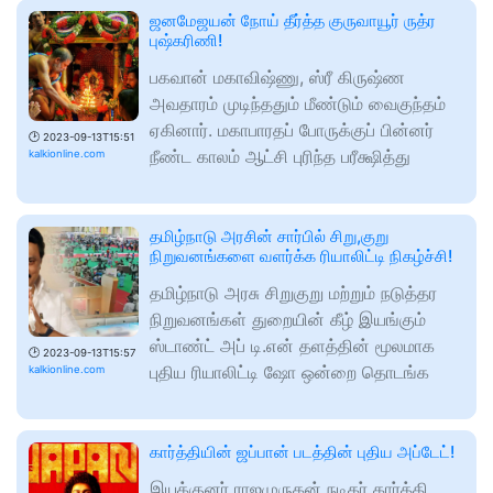
ஜனமேஜயன் நோய் தீர்த்த குருவாயூர் ருத்ர
புஷ்கரிணி!
பகவான் மகாவிஷ்ணு, ஸ்ரீ கிருஷ்ண
அவதாரம் முடிந்ததும் மீண்டும் வைகுந்தம்
ஏகினார். மகாபாரதப் போருக்குப் பின்னர்
🕑
2023-09-13T15:51
நீண்ட காலம் ஆட்சி புரிந்த பரீக்ஷித்து
kalkionline.com
தமிழ்நாடு அரசின் சார்பில் சிறு,குறு
நிறுவனங்களை வளர்க்க ரியாலிட்டி நிகழ்ச்சி!
தமிழ்நாடு அரசு சிறுகுறு மற்றும் நடுத்தர
நிறுவனங்கள் துறையின் கீழ் இயங்கும்
ஸ்டாண்ட் அப் டி.என் தளத்தின் மூலமாக
🕑
2023-09-13T15:57
புதிய ரியாலிட்டி ஷோ ஒன்றை தொடங்க
kalkionline.com
கார்த்தியின் ஜப்பான் படத்தின் புதிய அப்டேட்!
இயக்குனர் ராஜமுருகன் நடிகர் கார்த்தி