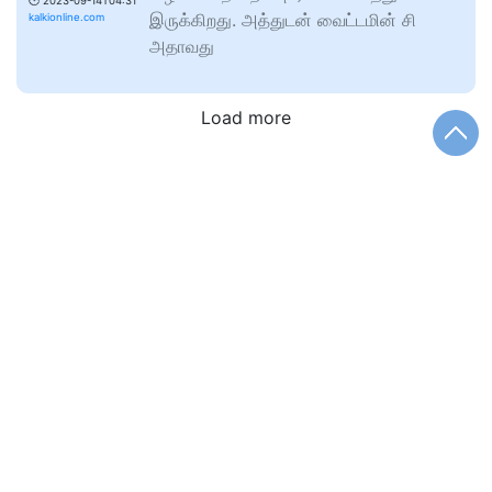
🕑
2023-09-14T04:31
இருக்கிறது. அத்துடன் வைட்டமின் சி
kalkionline.com
அதாவது
Load more
Districts
சென்னை
கோயம்புத்தூர்
மதுரை
புதுச்சேரி
திண்டுக்கல்
சேலம்
தஞ்சாவூர்
திருநெல்வேலி
வேலூர்
தருமபுரி
திருப்பத்தூர்
காஞ்சிபுரம்
திருப்பூர்
விழுப்புரம்
தென்காசி
கடலூர்
தூத்துக்குடி
திருவண்ணாமலை
நீலகிரி
விருதுநகர்
புதுக்கோட்டை
திருவள்ளூர்
மயிலாடுதுறை
ஈரோடு
கன்னியாகுமரி
சிவகங்கை
தேனி
கிருஷ்ணகிரி
இராணிப்பேட்டை
இராமநாதபுரம்
நாமக்கல்
பெரம்பலூர்
கரூர்
Trending
பிரதமர்
வலியுறுத்தல் ஊழல்