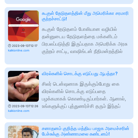
கூகுள் தேடுதளத்தின் மீது அமெரிக்கா சரமாரி
குற்றச்சாட்டு!
கூகுள் தேடுதளம் போலியான வழியில்
தன்னுடைய தேடுதளத்தை மக்களிடம்
பிரபலப்படுத்தி இருப்பதாக அமெரிக்க அரசு
🕑
2023-09-13T12:17
குற்றம் சாட்டி, வாஷிங்டன் நீதிமன்றத்தில்
kalkionline.com
விரல்களில் சொடக்கு எடுப்பது ஆபத்தா?
சிலர் டென்ஷனாக இருக்கும்போது கை
விரல்களில் சொடக்கு எடுப்பதை
பழக்கமாகக் கொண்டிருப்பார்கள். ஆனால்,
உங்களுக்குப் புத்துணர்ச்சி தரும் இந்தப்
🕑
2023-09-13T12:26
kalkionline.com
சனாதனம் குறித்த மத்திய பாஜக அமைச்சரின்
பேச்சுக்கு அண்ணாமலை கண்டனம்!