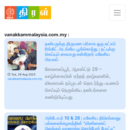
vanakkammalaysia.com.my :
நண்பருக்கு திருமண பரிசாக ஒரு லட்சம்
ரிங்கிட் அடங்கிய பூங்கொத்து ; நட்புக்கு
செய்யும் கைமாறு என்கிறார் மலேசிய
பிரபலம்
கோலாலம்பூர், ஆகஸ்ட்டு 29 –
🕑
Tue, 29 Aug 2023
வாழ்க்கையின் ஏற்றத் தாழ்வுகளில்,
vanakkammalaysia.com.my
விலகாமல் நம்முடன் தொடர்ந்து பயணம்
செய்யும் நெருங்கிய நண்பர்களை
கண்டுபிடிப்பது
அக்டோபர் 10 & 28 ; மலேசிய திரெங்கானு
பல்கலைக்கழகத்தின் “விண்ணைப்
பிளக்கும் வானரங்க சொற்போர் போட்டி”