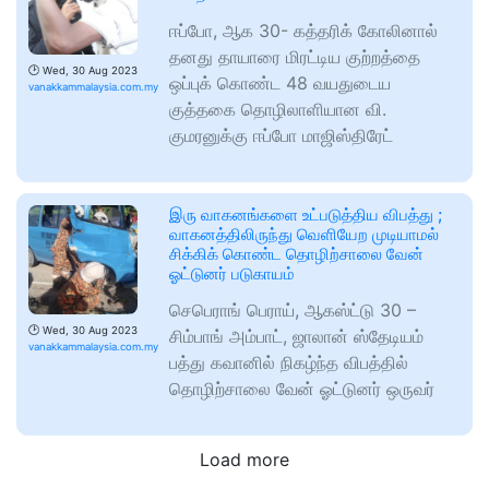
ஈப்போ, ஆக 30- கத்தரிக் கோலினால்
தனது தாயாரை மிரட்டிய குற்றத்தை
🕑
Wed, 30 Aug 2023
ஒப்புக் கொண்ட 48 வயதுடைய
vanakkammalaysia.com.my
குத்தகை தொழிலாளியான வி.
குமரனுக்கு ஈப்போ மாஜிஸ்திரேட்
இரு வாகனங்களை உட்படுத்திய விபத்து ;
வாகனத்திலிருந்து வெளியேற முடியாமல்
சிக்கிக் கொண்ட தொழிற்சாலை வேன்
ஓட்டுனர் படுகாயம்
செபெராங் பெராய், ஆகஸ்ட்டு 30 –
🕑
Wed, 30 Aug 2023
சிம்பாங் அம்பாட், ஜாலான் ஸ்தேடியம்
vanakkammalaysia.com.my
பத்து கவானில் நிகழ்ந்த விபத்தில்
தொழிற்சாலை வேன் ஓட்டுனர் ஒருவர்
Load more