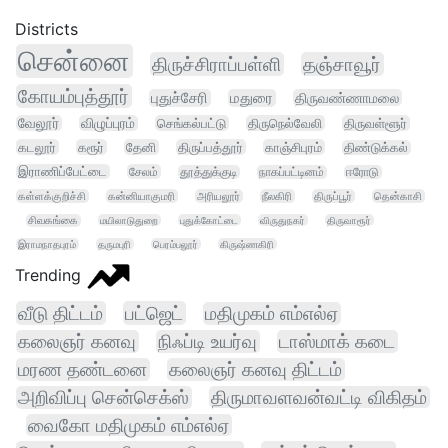
Districts
சென்னை
திருச்சிராப்பள்ளி
தஞ்சாவூர்
கோயம்புத்தூர்
புதுச்சேரி
மதுரை
திருவண்ணாமலை
வேலூர்
விழுப்புரம்
செங்கல்பட்டு
திருநெல்வேலி
திருவள்ளூர்
கடலூர்
கரூர்
தேனி
திருப்பத்தூர்
காஞ்சிபுரம்
திண்டுக்கல்
இராணிப்பேட்டை
சேலம்
தூத்துக்குடி
நாகப்பட்டினம்
ஈரோடு
கள்ளக்குறிச்சி
கன்னியாகுமரி
அரியலூர்
நீலகிரி
திருப்பூர்
தென்காசி
சிவகங்கை
மயிலாடுதுறை
புதுக்கோட்டை
விருதுநகர்
திருவாரூர்
இராமநாதபுரம்
தருமபுரி
பெரம்பலூர்
கிருஷ்ணகிரி
Trending
வீடு திட்டம்
பட்ஜெட்
மதிமுகம் எம்எல்ஏ
கலைஞர் கனவு
நிஃப்டி உயர்வு
டாஸ்மாக் கடை
மரண தண்டனை
கலைஞர் கனவு திட்டம்
அறிவிப்பு சென்செக்ஸ்
திருமாவளவன்வட்டி விகிதம்
வைகோ மதிமுகம் எம்எல்ஏ