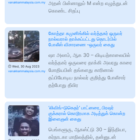
அதன் பின்னாலும் M என்ற எழுத்துடன்
vanakkammalaysia.com.my
கொண்ட சிறப்பு
கோத்தா கமுனிங்கில் வர்த்தகர் ஒருவர்
நால்வரால் தாக்கப்பட்டது தொடர்பில்
போலீஸ் விசாரணை -ஒருவர் கைது
ஷா அலாம், ஆக 30 – விடியற்காலையில்
வர்த்தகர் ஒருவரை தாக்கி அவரது காரை
🕑
Wed, 30 Aug 2023
மோதியபின் தங்களது காரினால்
vanakkammalaysia.com.my
தப்பியோடிய நால்வர் குறித்து போலீசார்
தற்போது தீவிர
‘லிவிங்-டுகெதர்’ பாட்னரை, பிரஷர்
குக்கரால் கொடூரமாக அடித்துக் கொன்ற
இளைஞன் கைது
பெங்களூரு, ஆகஸ்ட்டு 30 – இந்தியா,
கர்நாடகா மாநிலத்தில், தன்னுடன்