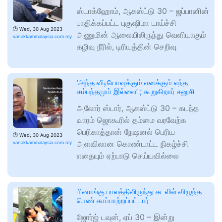
ஸ்டாக்ஹோம், ஆகஸ்ட்டு 30 – ஜப்பானின்
பாதிக்கப்பட்ட புகுஷிமா டாய்ச்சி
🕑
Wed, 30 Aug 2023
அணுமின் ஆலையிலிருந்து வெளியாகும்
vanakkammalaysia.com.my
கழிவு நீரில், டிரியத்தின் செறிவு
‘அந்த வீடியோவுக்கும் எனக்கும் எந்த
சம்பந்தமும் இல்லை’ ; கூறுகிறார் சனுசி
அலோர் ஸ்டார், ஆகஸ்ட்டு 30 – கடந்த
வாரம் ஜொகூரில் தம்மை வரவேற்க
பெரிகாத்தான் நேஷனல் பெரிய
🕑
Wed, 30 Aug 2023
அளவிலான கொண்டாட்ட நிகழ்ச்சி
vanakkammalaysia.com.my
எதையும் ஏற்பாடு செய்யவில்லை
பினாங்கு பாலத்திலிருந்து கடலில் விழுந்த
பெண் காப்பாற்றப்பட்டார்
ஜோர்ஜ் டவுன், ஏப் 30 – இன்று