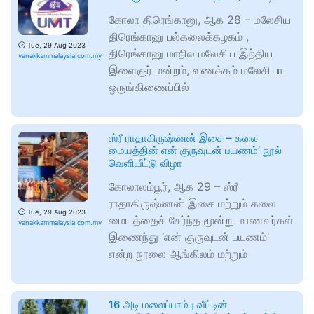
கோலா திரெங்கானு, ஆக 28 – மலேசிய
திரெங்கானு பல்கலைக்கழகம் ,
🕑
Tue, 29 Aug 2023
திரெங்கானு மாநில மலேசிய இந்திய
vanakkammalaysia.com.my
இளைஞர் மன்றம், வணக்கம் மலேசியா
ஒருங்கிணைப்பில்
ஸ்ரீ ராதாகிருஷ்ணன் இசை – கலை
மையத்தின் என் குருவுடன் பயணம்’ நூல்
வெளியீட்டு விழா
கோலாலம்பூர், ஆக 29 – ஸ்ரீ
ராதாகிருஷ்ணன் இசை மற்றும் கலை
🕑
Tue, 29 Aug 2023
மையத்தைச் சேர்ந்த மூன்று மாணவர்கள்
vanakkammalaysia.com.my
இணைந்து ‘என் குருவுடன் பயணம்’
என்ற நூலை ஆங்கிலம் மற்றும்
16 அடி மலைப்பாம்பு வீட்டின்