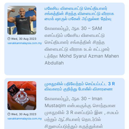
மலேசிய விளையாட்டு செய்தியாளர்
சங்கத்தின் சிறந்த விளையாட்டு வீரராக
மைக் ஷாருல் மகேன் அப்துல்லா தேர்வு
கோலாலம்பூர், ஆக 30 – SAM
எனப்படும் மலேசிய விளையாட்டு
🕑
Wed, 30 Aug 2023
செய்தியாளர் சங்கத்தின் சிறந்த
vanakkammalaysia.com.my
விளையாட்டு வீரராக உடல் கட்டழகர்
டத்தோ Mohd Syarul Azman Mahen
Abdullah
முகநூலில் பதிவேற்றம் செய்யப்பட்ட 3 R
விவகாரம் குறித்து போலீஸ் விசாரணை
கோலாலம்பூர், ஆக 30 – Iman
Mustaqim என்பவருக்கு சொந்தமான
முகநூலில் 3 R எனப்படும் இன , சமயம்
🕑
Wed, 30 Aug 2023
மற்றும் ஆட்சியாளர் தொடர்பில்
vanakkammalaysia.com.my
சிறுமைப்படுத்தும் கருத்துக்கள்