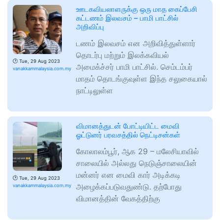
ஊடகவியலாளருக்கு ஒரு மாத கைப்பேசி
கட்டணம் இலவசம் – பாமி பாட்சில்
அறிவிப்பு
டணம் இலவசம் என அறிவித்துள்ளார்
தொடர்பு மற்றும் இலக்கவியல்
🕑
Tue, 29 Aug 2023
அமைக்ச்சர் பாமி பாட்சில். செம்டம்பர்
vanakkammalaysia.com.my
மாதம் தொடங்குவுள்ள இந்த சலுகையால்
நாட்டிலுள்ள
விமானத்துடன் போட்டியிட்ட மைவி
ஓட்டுனர் பரவசத்தில் நெட்டிசன்கள்
கோலாலம்பூர், ஆக 29 – மலேசியாவில்
சாலையில் அல்லது நெடுஞ்சாலையின்
மன்னர் என மைவி கார் அடிக்கடி
🕑
Tue, 29 Aug 2023
அழைக்கப்படுவதுண்டு. தற்போது
vanakkammalaysia.com.my
விமானத்தின் வேகத்திற்கு