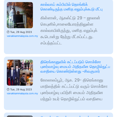
கால்வாய் கம்பியில் தொங்கிக்
கொண்டிருந்த மனித எலும்புக்கூடு மீட்பு
கிள்ளான், ஆகஸ்ட்டு 29 – ஜாலான்
கெபுனில்,சாலையோரத்திலுள்ள
கால்வாயிலிருந்து, மனித எலும்புக்
🕑
Tue, 29 Aug 2023
கூடொன்று நேற்று மீட்கப்பட்டது.
vanakkammalaysia.com.my
சம்பந்தப்பட்ட
திரெங்கானுவில் கட்டப்படும் சொக்சோ
புனர்வாழ்வு மையம் அதிநவீன தொழில்நுட்ப
வசதியை கொண்டுள்ளது -சிவகுமார்
கோலாலம்பூர், ஆக. 29- திரெங்கானு
மாநிலத்தில் கட்டப்பட்டு வரும் சொக்சோ
🕑
Tue, 29 Aug 2023
புனர்வாழ்வு பயிற்சி மையம் அதிநவீன
vanakkammalaysia.com.my
மற்றும் உயர் தொழில்நுட்பம் வசதியை