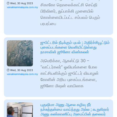
🕑
Wed, 30 Aug 2023
சிகாகோ தொலைக்காட்சி செய்தி
vanakkammalaysia.com.my
பிரிவினர், துப்பாக்கி முனையில்
கொள்ளையிடப்பட்ட சம்பவம் பெரும்
பரபரப்பை
ஜுபிட்டரில் நீடிக்கும் புயல் ; அதிர்ச்சியூட்டும்
புகைப்படங்களை வெளியிட்டுள்ளது
நாசாவின் ஜூனோ விண்கலன்
அமெரிக்கா, ஆகஸ்ட்டு 30 –
“வாட்டர்கலர்” ஓவியங்களை போல
🕑
Wed, 30 Aug 2023
காட்சியளிக்கும் ஜுபிட்டர் வியாழன்
vanakkammalaysia.com.my
கோளின் அரிய புகைப்படங்களை,
ஜூனோ மிஷன் வாயிலாக
புகுஷிமா அணு ஆலை கழிவு நீர்
நச்சுத்தன்மை வாய்ந்தது அல்ல ; கூறுகிறார்
அணு கண்காணிப்பு அமைப்பின் தலைவர்