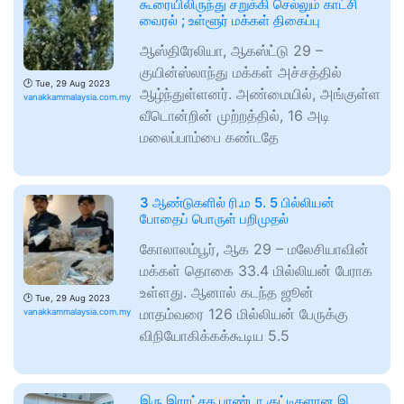
கூரையிலிருந்து சறுக்கி செல்லும் காட்சி
வைரல் ; உள்ளூர் மக்கள் திகைப்பு
ஆஸ்திரேலியா, ஆகஸ்ட்டு 29 –
குயின்ஸ்லாந்து மக்கள் அச்சத்தில்
🕑
Tue, 29 Aug 2023
ஆழ்ந்துள்ளனர். அண்மையில், அங்குள்ள
vanakkammalaysia.com.my
வீடொன்றின் முற்றத்தில், 16 அடி
மலைப்பாம்பை கண்டதே
3 ஆண்டுகளில் ரி.ம 5. 5 பில்லியன்
போதைப் பொருள் பறிமுதல்
கோலாலம்பூர், ஆக 29 – மலேசியாவின்
மக்கள் தொகை 33.4 மில்லியன் பேராக
உள்ளது. ஆனால் கடந்த ஜூன்
🕑
Tue, 29 Aug 2023
மாதம்வரை 126 மில்லியன் பேருக்கு
vanakkammalaysia.com.my
விநியோகிக்கக்கூடிய 5.5
இரு இராட்சத பாண்டா குட்டிகளான இ