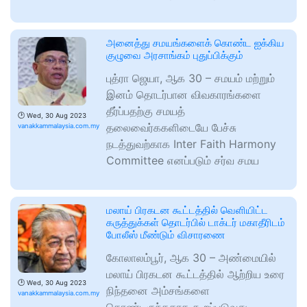
அனைத்து சமயங்களைக் கொண்ட ஐக்கிய
குழுவை அரசாங்கம் புதுப்பிக்கும்
புத்ரா ஜெயா, ஆக 30 – சமயம் மற்றும்
இனம் தொடர்பான விவகாரங்களை
தீர்ப்பதற்கு சமயத்
🕑
Wed, 30 Aug 2023
தலைவைர்ககளிடையே பேச்சு
vanakkammalaysia.com.my
நடத்துவற்காக Inter Faith Harmony
Committee எனப்படும் சர்வ சமய
மலாய் பிரகடன கூட்டத்தில் வெளியிட்ட
கருத்துக்கள் தொடர்பில் டாக்டர் மகாதீரிடம்
போலீஸ் மீண்டும் விசாரணை
கோலாலம்பூர், ஆக 30 – அண்மையில்
மலாய் பிரகடன கூட்டத்தில் ஆற்றிய உரை
🕑
Wed, 30 Aug 2023
நிந்தனை அம்சங்களை
vanakkammalaysia.com.my