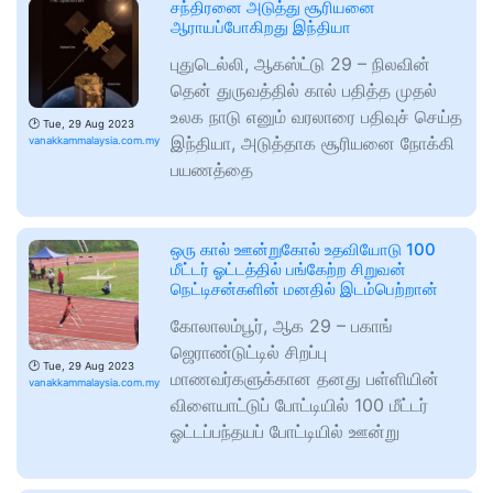
சந்திரனை அடுத்து சூரியனை
ஆராயப்போகிறது இந்தியா
புதுடெல்லி, ஆகஸ்ட்டு 29 – நிலவின்
தென் துருவத்தில் கால் பதித்த முதல்
உலக நாடு எனும் வரலாரை பதிவுச் செய்த
🕑
Tue, 29 Aug 2023
இந்தியா, அடுத்தாக சூரியனை நோக்கி
vanakkammalaysia.com.my
பயணத்தை
ஒரு கால் ஊன்றுகோல் உதவியோடு 100
மீட்டர் ஓட்டத்தில் பங்கேற்ற சிறுவன்
நெட்டிசன்களின் மனதில் இடம்பெற்றான்
கோலாலம்பூர், ஆக 29 – பகாங்
ஜெராண்டுட்டில் சிறப்பு
🕑
Tue, 29 Aug 2023
மாணவர்களுக்கான தனது பள்ளியின்
vanakkammalaysia.com.my
விளையாட்டுப் போட்டியில் 100 மீட்டர்
ஓட்டப்பந்தயப் போட்டியில் ஊன்று