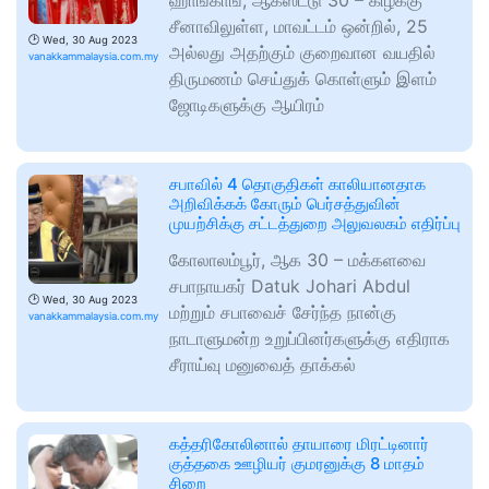
ஹாங்காங், ஆகஸ்ட்டு 30 – கிழக்கு
சீனாவிலுள்ள, மாவட்டம் ஒன்றில், 25
🕑
Wed, 30 Aug 2023
அல்லது அதற்கும் குறைவான வயதில்
vanakkammalaysia.com.my
திருமணம் செய்துக் கொள்ளும் இளம்
ஜோடிகளுக்கு ஆயிரம்
சபாவில் 4 தொகுதிகள் காலியானதாக
அறிவிக்கக் கோரும் பெர்சத்துவின்
முயற்சிக்கு சட்டத்துறை அலுவலகம் எதிர்ப்பு
கோலாலம்பூர், ஆக 30 – மக்களவை
சபாநாயகர் Datuk Johari Abdul
🕑
Wed, 30 Aug 2023
மற்றும் சபாவைச் சேர்ந்த நான்கு
vanakkammalaysia.com.my
நாடாளுமன்ற உறுப்பினர்களுக்கு எதிராக
சீராய்வு மனுவைத் தாக்கல்
கத்தரிகோலினால் தாயாரை மிரட்டினார்
குத்தகை ஊழியர் குமரனுக்கு 8 மாதம்
சிறை