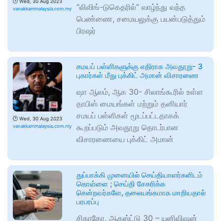
🕑
Wed, 30 Aug 2023
“லிவிங்-டுகெதரில்” வாழ்ந்து வந்த
vanakkammalaysia.com.my
பெண்ணை, சமையலுக்கு பயன்படுத்தும்
பிரஷர்
சமயப் பள்ளிகளுக்கு எதிராக அவதூறு- 3
புகார்கள் மீது புக்கிட் அமான் விசாரணை
ஷா ஆலம், ஆக 30- சிலாங்கூரில் உள்ள
தாபிஸ் மையங்கள் மற்றும் தனியார்
சமயப் பள்ளிகள் மூடப்பட்டதாகக்
🕑
Wed, 30 Aug 2023
கூறப்படும் அவதூறு தொடர்பான
vanakkammalaysia.com.my
விசாரணையை புக்கிட் அமான்
துப்பாக்கி முனையில் செய்தியாளர்களிடம்
கொள்ளை ; செய்தி சேகரிக்க
சென்றவர்களே, தலையங்கமாக மாறியதால்
பரபரப்பு
சிகாகோ, ஆகஸ்ட்டு 30 – யுனிவிஷன்