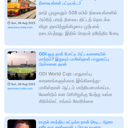
நிலையங்கள் பட்டியல்...!
நாடு முழுவதும் 508 ரயில் நிலையங்களில்
அம்ரித் பாரத் நிலைய திட்டத் தொடக்க
🕑
Sun, 06 Aug 2023
விழா ஞாயிற்றுக்கிழமை முற்பகல்
zeenews.india.com
நடைபெற்றது. இதில் பிரதமர் நரேந்திர மோடி
ODI ஒரு நாள் போட்டி அட்டவணையில்
மாற்றம்? இதுவும் பாகிஸ்தான் பாதுகாப்பு
பிரச்சனை தான்
ODI World Cup: பாதுகாப்பு
காரணங்களுக்காக இங்கிலாந்து-
🕑
Sun, 06 Aug 2023
பாகிஸ்தான் ஆட்டம் மாற்றியமைக்கப்பட
zeenews.india.com
வேண்டும் என பிசிசிஐக்கு மேற்கு வங்க
கிரிக்கெட் சங்கம் கோரிக்கை
ராகுல் காந்திய கட்டிக்க நான் ரெடி... ஆனா
ஒரே ஒரு கண்டீஷன் - பிரபல நடிகை