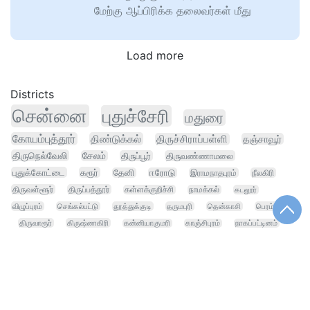
மேற்கு ஆப்பிரிக்க தலைவர்கள் மீது
Load more
Districts
சென்னை
புதுச்சேரி
மதுரை
கோயம்புத்தூர்
திண்டுக்கல்
திருச்சிராப்பள்ளி
தஞ்சாவூர்
திருநெல்வேலி
சேலம்
திருப்பூர்
திருவண்ணாமலை
புதுக்கோட்டை
கரூர்
தேனி
ஈரோடு
இராமநாதபுரம்
நீலகிரி
திருவள்ளூர்
திருப்பத்தூர்
கள்ளக்குறிச்சி
நாமக்கல்
கடலூர்
விழுப்புரம்
செங்கல்பட்டு
தூத்துக்குடி
தருமபுரி
தென்காசி
பெரம்பலூர்
திருவாரூர்
கிருஷ்ணகிரி
கன்னியாகுமரி
காஞ்சிபுரம்
நாகப்பட்டினம்
வேலூர்
சிவகங்கை
இராணிப்பேட்டை
மயிலாடுதுறை
அரியலூர்
Trending
கனிமொழி எம்
தொகுதி மறுவரையறை
ஸ்டாலின்
ராகுல் காந்தி
அதிமுக ஆர்ப்பாட்டம்