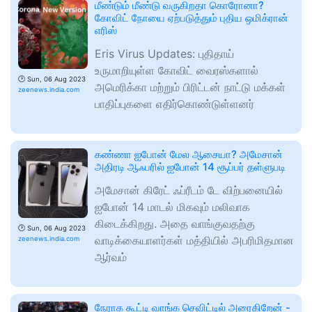
மீண்டும் மீண்டு வருகிறதா கொரோனா?
கோவிட் நோயை ஏற்படுத்தும் புதிய ஒமிக்ரான்
எரிஸ்
Eris Virus Updates: புதிதாய்
உருமாறியுள்ள கோவிட் வைரஸ்களால்
🕑
Sun, 06 Aug 2023
அமெரிக்கா மற்றும் பிரிட்டன் நாட்டு மக்கள்
zeenews.india.com
பாதிப்புகளை எதிர்கொண்டுள்ளனர்
கண்ணா ஐபோன் மேல ஆசையா? அமேசான்
அதிரடி ஆஃபரில் ஐபோன் 14 சூப்பர் தள்ளுபடி
அமேசான் கிரேட் ஃப்ரீடம் டே விற்பனையில்
ஐபோன் 14 மாடல் மிகவும் மலிவாக
கிடைக்கிறது. அதை வாங்குவதற்கு
🕑
Sun, 06 Aug 2023
வாடிக்கையாளர்கள் மத்தியில் அபரிமிதமான
zeenews.india.com
ஆர்வம்
நேராக கூட்டி வாங்க செவிட்டில் அரைகிறேன் -