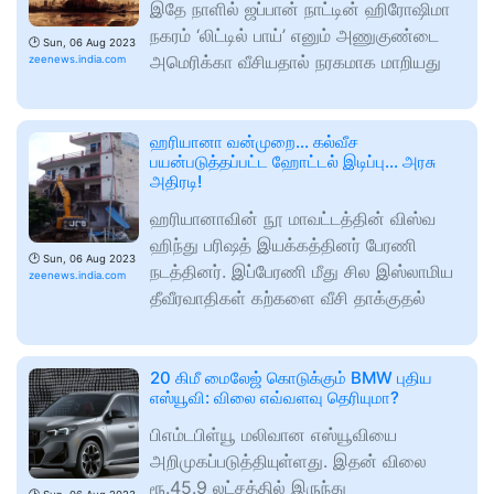
இதே நாளில் ஜப்பான் நாட்டின் ஹிரோஷிமா
நகரம் ‘லிட்டில் பாய்’ எனும் அணுகுண்டை
🕑
Sun, 06 Aug 2023
அமெரிக்கா வீசியதால் நரகமாக மாறியது
zeenews.india.com
ஹரியானா வன்முறை... கல்வீச
பயன்படுத்தப்பட்ட ஹோட்டல் இடிப்பு... அரசு
அதிரடி!
ஹரியானாவின் நூ மாவட்டத்தின் விஸ்வ
ஹிந்து பரிஷத் இயக்கத்தினர் பேரணி
🕑
Sun, 06 Aug 2023
நடத்தினர். இப்பேரணி மீது சில இஸ்லாமிய
zeenews.india.com
தீவீரவாதிகள் கற்களை வீசி தாக்குதல்
20 கிமீ மைலேஜ் கொடுக்கும் BMW புதிய
எஸ்யூவி: விலை எவ்வளவு தெரியுமா?
பிஎம்டபிள்யூ மலிவான எஸ்யூவியை
அறிமுகப்படுத்தியுள்ளது. இதன் விலை
ரூ.45.9 லட்சத்தில் இருந்து