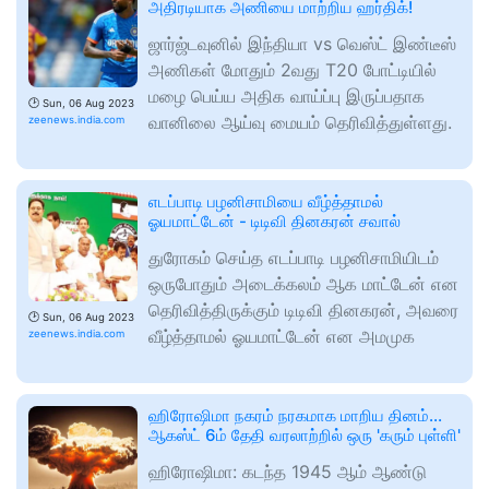
அதிரடியாக அணியை மாற்றிய ஹர்திக்!
ஜார்ஜ்டவுனில் இந்தியா vs வெஸ்ட் இண்டீஸ்
அணிகள் மோதும் 2வது T20 போட்டியில்
மழை பெய்ய அதிக வாய்ப்பு இருப்பதாக
🕑
Sun, 06 Aug 2023
வானிலை ஆய்வு மையம் தெரிவித்துள்ளது.
zeenews.india.com
எடப்பாடி பழனிசாமியை வீழ்த்தாமல்
ஓயமாட்டேன் - டிடிவி தினகரன் சவால்
துரோகம் செய்த எடப்பாடி பழனிசாமியிடம்
ஒருபோதும் அடைக்கலம் ஆக மாட்டேன் என
தெரிவித்திருக்கும் டிடிவி தினகரன், அவரை
🕑
Sun, 06 Aug 2023
வீழ்த்தாமல் ஓயமாட்டேன் என அமமுக
zeenews.india.com
ஹிரோஷிமா நகரம் நரகமாக மாறிய தினம்...
ஆகஸ்ட் 6ம் தேதி வரலாற்றில் ஒரு 'கரும் புள்ளி'
ஹிரோஷிமா: கடந்த 1945 ஆம் ஆண்டு