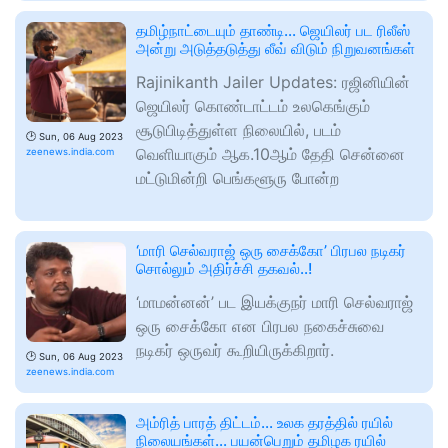
தமிழ்நாட்டையும் தாண்டி... ஜெயிலர் பட ரிலீஸ்
அன்று அடுத்தடுத்து லீவ் விடும் நிறுவனங்கள்
Rajinikanth Jailer Updates: ரஜினியின்
ஜெயிலர் கொண்டாட்டம் உலகெங்கும்
சூடுபிடித்துள்ள நிலையில், படம்
🕑
Sun, 06 Aug 2023
வெளியாகும் ஆக.10ஆம் தேதி சென்னை
zeenews.india.com
மட்டுமின்றி பெங்களூரு போன்ற
‘மாரி செல்வராஜ் ஒரு சைக்கோ’ பிரபல நடிகர்
சொல்லும் அதிர்ச்சி தகவல்..!
‘மாமன்னன்’ பட இயக்குநர் மாரி செல்வராஜ்
ஒரு சைக்கோ என பிரபல நகைச்சுவை
நடிகர் ஒருவர் கூறியிருக்கிறார்.
🕑
Sun, 06 Aug 2023
zeenews.india.com
அம்ரித் பாரத் திட்டம்... உலக தரத்தில் ரயில்
நிலையங்கள்... பயன்பெறும் தமிழக ரயில்