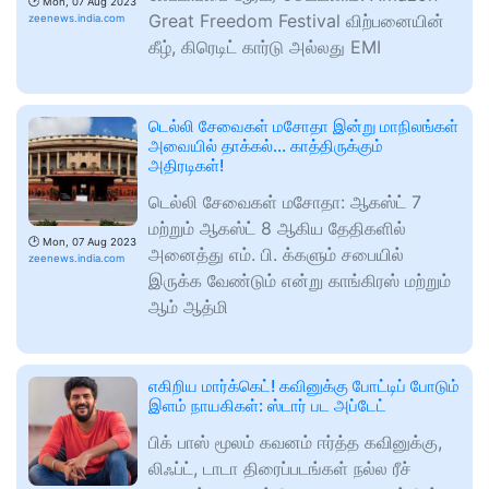
🕑
Mon, 07 Aug 2023
Great Freedom Festival விற்பனையின்
zeenews.india.com
கீழ், கிரெடிட் கார்டு அல்லது EMI
டெல்லி சேவைகள் மசோதா இன்று மாநிலங்கள்
அவையில் தாக்கல்... காத்திருக்கும்
அதிரடிகள்!
டெல்லி சேவைகள் மசோதா: ஆகஸ்ட் 7
மற்றும் ஆகஸ்ட் 8 ஆகிய தேதிகளில்
🕑
Mon, 07 Aug 2023
அனைத்து எம். பி. க்களும் சபையில்
zeenews.india.com
இருக்க வேண்டும் என்று காங்கிரஸ் மற்றும்
ஆம் ஆத்மி
எகிறிய மார்க்கெட்! கவினுக்கு போட்டிப் போடும்
இளம் நாயகிகள்: ஸ்டார் பட அப்டேட்
பிக் பாஸ் மூலம் கவனம் ஈர்த்த கவினுக்கு,
லிஃப்ட், டாடா திரைப்படங்கள் நல்ல ரீச்