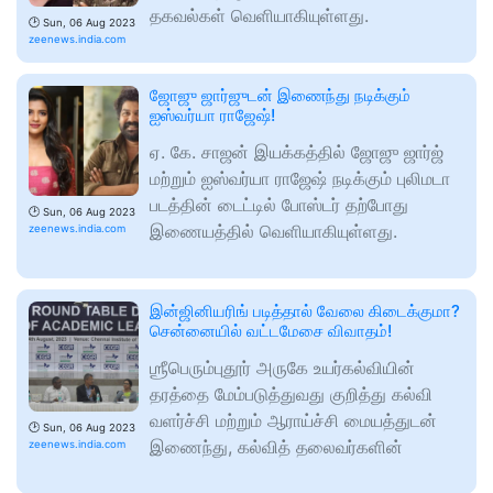
தகவல்கள் வெளியாகியுள்ளது.
🕑
Sun, 06 Aug 2023
zeenews.india.com
ஜோஜு ஜார்ஜுடன் இணைந்து நடிக்கும்
ஐஸ்வர்யா ராஜேஷ்!
ஏ. கே. சாஜன் இயக்கத்தில் ஜோஜு ஜார்ஜ்
மற்றும் ஐஸ்வர்யா ராஜேஷ் நடிக்கும் புலிமடா
படத்தின் டைட்டில் போஸ்டர் தற்போது
🕑
Sun, 06 Aug 2023
இணையத்தில் வெளியாகியுள்ளது.
zeenews.india.com
இன்ஜினியரிங் படித்தால் வேலை கிடைக்குமா?
சென்னையில் வட்டமேசை விவாதம்!
ஶ்ரீபெரும்புதூர் அருகே உயர்கல்வியின்
தரத்தை மேம்படுத்துவது குறித்து கல்வி
வளர்ச்சி மற்றும் ஆராய்ச்சி மையத்துடன்
🕑
Sun, 06 Aug 2023
இணைந்து, கல்வித் தலைவர்களின்
zeenews.india.com