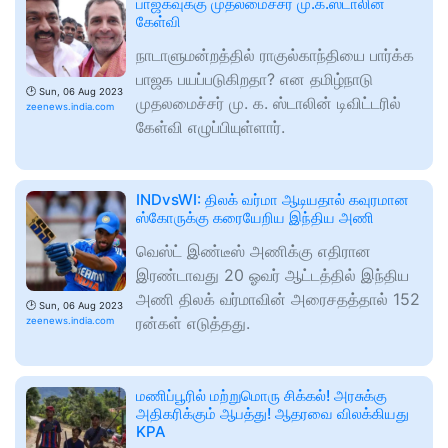
பாஜகவுக்கு முதலமைச்சர் மு.க.ஸ்டாலின்
கேள்வி
நாடாளுமன்றத்தில் ராகுல்காந்தியை பார்க்க
பாஜக பயப்படுகிறதா? என தமிழ்நாடு
🕑
Sun, 06 Aug 2023
முதலமைச்சர் மு. க. ஸ்டாலின் டிவிட்டரில்
zeenews.india.com
கேள்வி எழுப்பியுள்ளார்.
INDvsWI: திலக் வர்மா ஆடியதால் கவுரமான
ஸ்கோருக்கு கரையேறிய இந்திய அணி
வெஸ்ட் இண்டீஸ் அணிக்கு எதிரான
இரண்டாவது 20 ஓவர் ஆட்டத்தில் இந்திய
அணி திலக் வர்மாவின் அரைசதத்தால் 152
🕑
Sun, 06 Aug 2023
ரன்கள் எடுத்தது.
zeenews.india.com
மணிப்பூரில் மற்றுமொரு சிக்கல்! அரசுக்கு
அதிகரிக்கும் ஆபத்து! ஆதரவை விலக்கியது
KPA