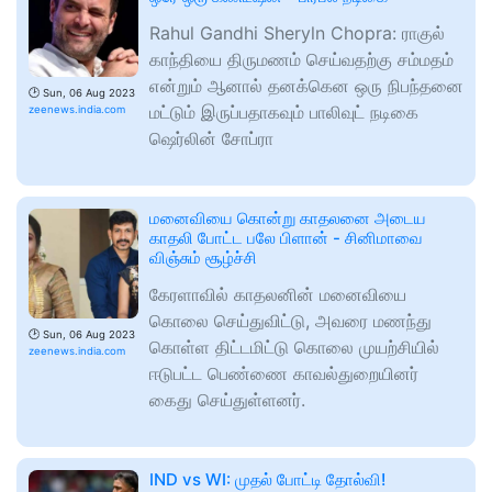
Rahul Gandhi Sheryln Chopra: ராகுல்
காந்தியை திருமணம் செய்வதற்கு சம்மதம்
என்றும் ஆனால் தனக்கென ஒரு நிபந்தனை
🕑
Sun, 06 Aug 2023
மட்டும் இருப்பதாகவும் பாலிவுட் நடிகை
zeenews.india.com
ஷெர்லின் சோப்ரா
மனைவியை கொன்று காதலனை அடைய
காதலி போட்ட பலே பிளான் - சினிமாவை
விஞ்சும் சூழ்ச்சி
கேரளாவில் காதலனின் மனைவியை
கொலை செய்துவிட்டு, அவரை மணந்து
🕑
Sun, 06 Aug 2023
கொள்ள திட்டமிட்டு கொலை முயற்சியில்
zeenews.india.com
ஈடுபட்ட பெண்ணை காவல்துறையினர்
கைது செய்துள்ளனர்.
IND vs WI: முதல் போட்டி தோல்வி!