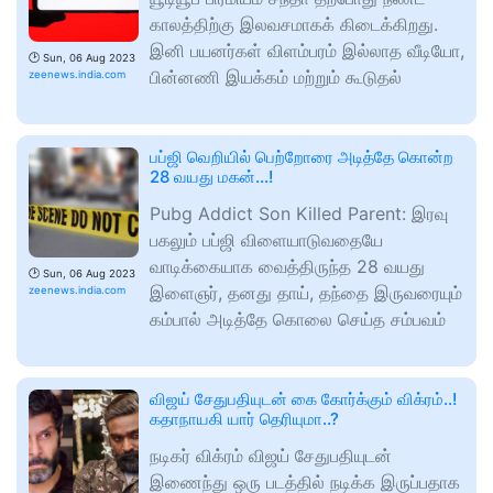
காலத்திற்கு இலவசமாகக் கிடைக்கிறது.
இனி பயனர்கள் விளம்பரம் இல்லாத வீடியோ,
🕑
Sun, 06 Aug 2023
பின்னணி இயக்கம் மற்றும் கூடுதல்
zeenews.india.com
பப்ஜி வெறியில் பெற்றோரை அடித்தே கொன்ற
28 வயது மகன்...!
Pubg Addict Son Killed Parent: இரவு
பகலும் பப்ஜி விளையாடுவதையே
வாடிக்கையாக வைத்திருந்த 28 வயது
🕑
Sun, 06 Aug 2023
இளைஞர், தனது தாய், தந்தை இருவரையும்
zeenews.india.com
கம்பால் அடித்தே கொலை செய்த சம்பவம்
விஜய் சேதுபதியுடன் கை கோர்க்கும் விக்ரம்..!
கதாநாயகி யார் தெரியுமா..?
நடிகர் விக்ரம் விஜய் சேதுபதியுடன்
இணைந்து ஒரு படத்தில் நடிக்க இருப்பதாக