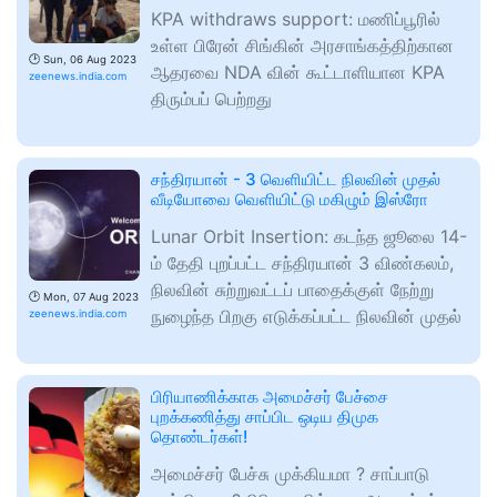
KPA withdraws support: மணிப்பூரில்
உள்ள பிரேன் சிங்கின் அரசாங்கத்திற்கான
🕑
Sun, 06 Aug 2023
ஆதரவை NDA வின் கூட்டாளியான KPA
zeenews.india.com
திரும்பப் பெற்றது
சந்திரயான் - 3 வெளியிட்ட நிலவின் முதல்
வீடியோவை வெளியிட்டு மகிழும் இஸ்ரோ
Lunar Orbit Insertion: கடந்த ஜூலை 14-
ம் தேதி புறப்பட்ட சந்திரயான் 3 விண்கலம்,
நிலவின் சுற்றுவட்டப் பாதைக்குள் நேற்று
🕑
Mon, 07 Aug 2023
நுழைந்த பிறகு எடுக்கப்பட்ட நிலவின் முதல்
zeenews.india.com
பிரியாணிக்காக அமைச்சர் பேச்சை
புறக்கணித்து சாப்பிட ஒடிய திமுக
தொண்டர்கள்!
அமைச்சர் பேச்சு முக்கியமா ? சாப்பாடு