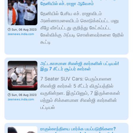
தேனியில் எச். ராஜா ஆவேசம்
தேனியில் பேசிய எச். ராஜாவிடம்
அண்ணாமலையிடம் கொடுக்கப்பட்ட மனு
கீழே வீசப்பட்டது குறித்து கேட்கப்பட்ட
🕑
Sun, 06 Aug 2023
கேள்விக்கு அப்படி சொன்னவர்களை நேரில்
zeenews.india.com
கூட்டி
அட்டகாசமான சிஎன்ஜி கார்களின் பட்டியல்!
இது 7 சீட்டர் சூப்பர் கார்கள்
7 Seater SUV Cars: பெரும்பாலான
சிஎன்ஜி கார்கள் 5 சீட்டர் விருப்பத்தில்
வருகின்றன. இருப்பினும், 7 இருக்கைகள்
🕑
Sun, 06 Aug 2023
மற்றும் சிக்கனமான சிஎன்ஜி கார்களின்
zeenews.india.com
பட்டியல்
ராகுல்காந்தியை பார்க்க பயப்படுறீங்களா?