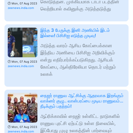
கொடுத்தன. முக்கியமாக டாடா படத்தின்
🕑
Mon, 07 Aug 2023
வெற்றியால் கவினுக்கு அடுத்தடுத்து
zeenews.india.com
இந்த 3 பேருக்கு இனி அணியில் இடம்
இல்லை! பிசிசிஐ எடுத்த முடிவு!
அடுத்த வாரம் ஆசிய கோப்பைக்கான
இந்திய அணியை பிசிசிஐ அறிவிக்கும்
என்று எதிர்பார்க்கப்படுகிறது. ஆசியக்
🕑
Mon, 07 Aug 2023
கோப்பை, ஆஸ்திரேலியா தொடர் மற்றும்
zeenews.india.com
உலகக்
நைஜர் ராணுவ ஆட்சிக்கு ஆதரவாக இறங்கும்
வாக்னர் குழு.. வான்பரப்பை மூடிய ராணுவம்...
நீடிக்கும் பதற்றம்!
ஆப்ரிக்காவில் நைஜர் உள்ளிட்ட நாடுகளில்
ராணுவ புரட்சி ஏற்பட்டு உள்ள நிலையில்,
🕑
Mon, 07 Aug 2023
இப்போது முழு உலகத்தின் பார்வையும்
zeenews.india.com