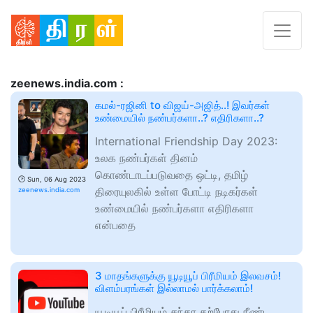
zeenews.india.com :
கமல்-ரஜினி to விஜய்-அஜித்..! இவர்கள்
உண்மையில் நண்பர்களா..? எதிரிகளா..?
International Friendship Day 2023:
உலக நண்பர்கள் தினம்
கொண்டாடப்படுவதை ஒட்டி, தமிழ்
🕑
Sun, 06 Aug 2023
திரையுலகில் உள்ள போட்டி நடிகர்கள்
zeenews.india.com
உண்மையில் நண்பர்களா எதிரிகளா
என்பதை
3 மாதங்களுக்கு யூடியூப் பிரீமியம் இலவசம்!
விளம்பரங்கள் இல்லாமல் பார்க்கலாம்!
யூடியூப் பிரீமியம் சந்தா தற்போது நீண்ட