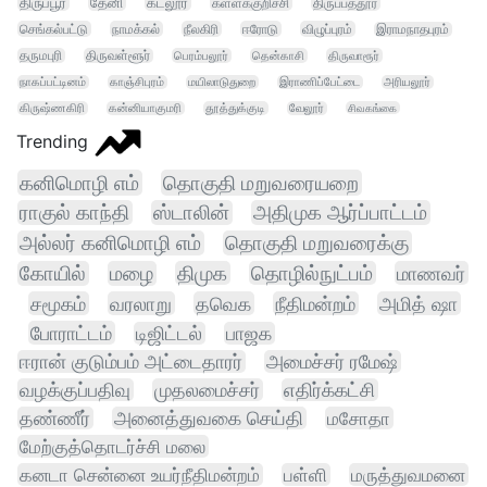
திருப்பூர்
தேனி
கடலூர்
கள்ளக்குறிச்சி
திருப்பத்தூர்
செங்கல்பட்டு
நாமக்கல்
நீலகிரி
ஈரோடு
விழுப்புரம்
இராமநாதபுரம்
தருமபுரி
திருவள்ளூர்
பெரம்பலூர்
தென்காசி
திருவாரூர்
நாகப்பட்டினம்
காஞ்சிபுரம்
மயிலாடுதுறை
இராணிப்பேட்டை
அரியலூர்
கிருஷ்ணகிரி
கன்னியாகுமரி
தூத்துக்குடி
வேலூர்
சிவகங்கை
Trending
கனிமொழி எம்
தொகுதி மறுவரையறை
ராகுல் காந்தி
ஸ்டாலின்
அதிமுக ஆர்ப்பாட்டம்
அல்லர் கனிமொழி எம்
தொகுதி மறுவரைக்கு
கோயில்
மழை
திமுக
தொழில்நுட்பம்
மாணவர்
சமூகம்
வரலாறு
தவெக
நீதிமன்றம்
அமித் ஷா
போராட்டம்
டிஜிட்டல்
பாஜக
ஈரான் குடும்பம் அட்டைதாரர்
அமைச்சர் ரமேஷ்
வழக்குப்பதிவு
முதலமைச்சர்
எதிர்க்கட்சி
தண்ணீர்
அனைத்துவகை செய்தி
மசோதா
மேற்குத்தொடர்ச்சி மலை
கனடா சென்னை உயர்நீதிமன்றம்
பள்ளி
மருத்துவமனை