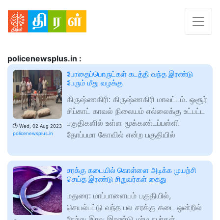
policenewsplus.in :
போதைப்பொருட்கள் கடத்தி வந்த இரண்டு
பேரும் மீது வழக்கு
கிருஷ்ணகிரி: கிருஷ்ணகிரி மாவட்டம். ஒசூர்
சிப்காட் காவல் நிலையம் எல்லைக்கு உட்பட்ட
பகுதிகளில் உள்ள மூக்கண்டப்பள்ளி
🕑
Wed, 02 Aug 2023
தோப்பமா கோவில் என்ற பகுதியில்
policenewsplus.in
சரக்கு கடையில் கொள்ளை அடிக்க முயற்சி
செய்த இரண்டு சிறுவர்கள் கைது
மதுரை: மாப்பாளையம் பகுதியில்,
செயல்பட்டு வந்த பல சரக்கு கடை ஒன்றில்
நேற்று இரவு இரண்டு மர்ம நபர்கள்