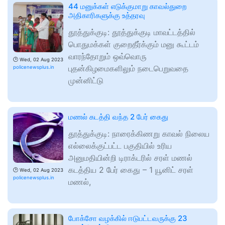
44 மனுக்கள் எடுக்குமாறு காவல்துறை
அதிகாரிகளுக்கு உத்தரவு
தூத்துக்குடி: தூத்துக்குடி மாவட்டத்தில்
பொதுமக்கள் குறைதீர்க்கும் மனு கூட்டம்
வாரந்தோறும் ஒவ்வொரு
🕑
Wed, 02 Aug 2023
புதன்கிழமைகளிலும் நடைபெறுவதை
policenewsplus.in
முன்னிட்டு
மணல் கடத்தி வந்த 2 பேர் கைது
தூத்துக்குடி: நாரைக்கிணறு காவல் நிலைய
எல்லைக்குட்பட்ட பகுதியில் உரிய
அனுமதியின்றி டிராக்டரில் சரள் மணல்
கடத்திய 2 பேர் கைது – 1 யூனிட் சரள்
🕑
Wed, 02 Aug 2023
policenewsplus.in
மணல்,
போக்சோ வழக்கில் ஈடுபட்டவருக்கு 23