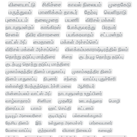
விளையாட்டு
சிகிச்சை
காவல் நிலையம்
முறைகேடு
மருத்துவம்
மாணிக்கம் தாகூர்
தேர்வு
வெளிநாடு
புகைப்படம்
தலைமுறை
பயணி
விரிசல் மக்கள்
நாடாளுமன்றம்
காங்கிரஸ்
போக்குவரத்து
பிரதமர்
சேனல்
தீவிர விசாரணை
பயங்கரவாதம்
சட்டமன்றம்
வாட்ஸ் அப்
மைதானம்
மக்கள் அச்சம்செப்
விரிசல் மக்கள் அச்சம்செப்
விளக்கம்மகாராஷ்டிரத்தில் நிலம்
தொற்று தடுப்பு மாத்திரை
சிறை
குடற்புழு தொற்று தடுப்பு
குடற்புழு தொற்று தடுப்பு மாத்திரை
முகாம்சுதந்திர தினம் பாதுகாப்பு
முகாம்சுதந்திர தினம்
தினம் பாதுகாப்பு
நிபுணர்
சந்தை
வாய்ப்பு புதுச்சேரி
என்எஸ்ஜி மேற்குத்தொடர்ச்சி மலை
ஆசிரியர்
மின்னம்பலம் வாட்ஸ் அப்
நாடாளுமன்ற உறுப்பினர்
வாழ்வாதாரம்
சினிமா
முதலீடு
ஊடகத்துறை
மொழி
திரைப்படம்
யாகம்
ஹாட் செய்தி
கட்டணம்
யூடியூப் அலைவரிசை
குடியிருப்பு
பல்கலைக்கழகம்
தேசிய தினம்
இந்
உள்துறை அமைச்சர்
பார்வையாளர்
வேலை வாய்ப்பு
குற்றவாளி
விமான நிலையம்
கலைஞர்