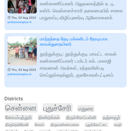
கண்காணிப்பாளர் அலுவலகத்தில் ஏ. டி.
எஸ்பி. வெள்ளைச்சாமி தலைமையில் சாலை
பாதுகாப்பு விழிப்புணர்வு ஆலோசனைக்
🕑
Thu, 03 Aug 2023
policenewsplus.in
மாற்றத்தை தேடி மக்களிடம் நேரடியாக
காவல்துறையினர்
தூத்துக்குடி: தூத்துக்குடி மாவட்ட காவல்
கண்காணிப்பாளர் டாக்டர் எல். பாலாஜி
சரவணன் அவர்கள், உத்தரவின்படி
🕑
Thu, 03 Aug 2023
செய்துங்கநல்லூர், குலசேகரன்பட்டினம்
policenewsplus.in
Districts
சென்னை
புதுச்சேரி
மதுரை
கோயம்புத்தூர்
திண்டுக்கல்
திருச்சிராப்பள்ளி
தஞ்சாவூர்
திருநெல்வேலி
சேலம்
திருவண்ணாமலை
புதுக்கோட்டை
கரூர்