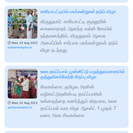
காரியாபட்டியில் மரக்கன்றுகள் நடும் விழா
விருதுநகர்: காரியாபட்டி சூரனூரில்
கைலாசநாதர் ஆனந்த வல்லி கோயில்
நந்தவனத்தில், விருதுநகர் ஆலமர
அமைப்பின் சார்பாக மரக்கன்றுகள் நடும்
🕑
Wed, 02 Aug 2023
policenewsplus.in
விழா நடந்தது.
உலக தாய்ப்பால் முன்னிட்டு மருத்துவமனையில்
குத்துவிளக்கேற்றி சிறப்பு விழா
சிவகங்கை: தமிழக அரசின்
வழிகாட்டுதலின்படி தாய்ப்பாலின்
உன்னதத்தை உணர்த்தும் விதமாக, உலக
🕑
Wed, 02 Aug 2023
தாய்ப்பால் வார விழா ஆகஸ்ட் 1 முதல் 7
policenewsplus.in
வரை அரசு சிவகங்கை