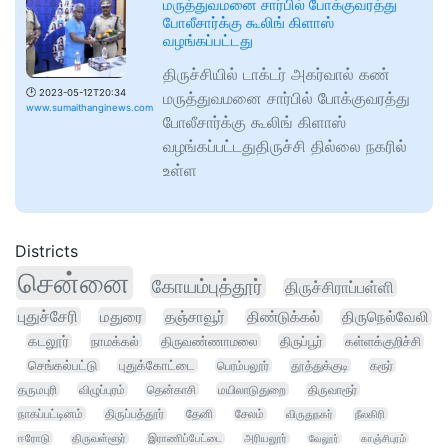
மருத்துவமனை சார்பில் போக்குவரத்து
போலீசார்க்கு கூலிங் கிளாஸ்
வழங்கப்பட்டது
திருச்சியில் டாக்டர் அகர்வால் கண்
🕑
2023-05-12T20:34
மருத்துவமனை சார்பில் போக்குவரத்து
www.sumaithanginews.com
போலீசார்க்கு கூலிங் கிளாஸ்
வழங்கப்பட்டதுதிருச்சி தில்லை நகரில்
உள்ள
Districts
சென்னை
கோயம்புத்தூர்
திருச்சிராப்பள்ளி
புதுச்சேரி
மதுரை
தஞ்சாவூர்
திண்டுக்கல்
திருநெல்வேலி
கடலூர்
நாமக்கல்
திருவண்ணாமலை
திருப்பூர்
கள்ளக்குறிச்சி
செங்கல்பட்டு
புதுக்கோட்டை
பெரம்பலூர்
தூத்துக்குடி
கரூர்
தருமபுரி
விழுப்புரம்
தென்காசி
மயிலாடுதுறை
திருவாரூர்
நாகப்பட்டினம்
திருப்பத்தூர்
தேனி
சேலம்
விருதுநகர்
நீலகிரி
ஈரோடு
திருவள்ளூர்
இராணிப்பேட்டை
அரியலூர்
வேலூர்
காஞ்சிபுரம்