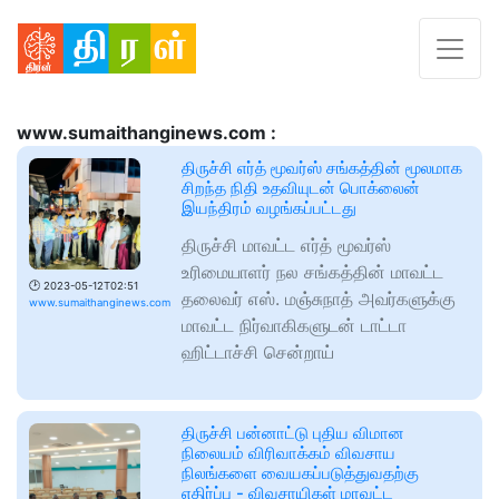
www.sumaithanginews.com :
திருச்சி எர்த் மூவர்ஸ் சங்கத்தின் மூலமாக
சிறந்த நிதி உதவியுடன் பொக்லைன்
இயந்திரம் வழங்கப்பட்டது
திருச்சி மாவட்ட எர்த் மூவர்ஸ்
உரிமையாளர் நல சங்கத்தின் மாவட்ட
🕑
2023-05-12T02:51
தலைவர் எஸ். மஞ்சுநாத் அவர்களுக்கு
www.sumaithanginews.com
மாவட்ட நிர்வாகிகளுடன் டாட்டா
ஹிட்டாச்சி சென்றாய்
திருச்சி பன்னாட்டு புதிய விமான
நிலையம் விரிவாக்கம் விவசாய
நிலங்களை வையகப்படுத்துவதற்கு
எதிர்ப்பு - விவசாயிகள் மாவட்ட