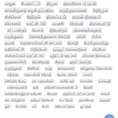
பாஜக
போராட்டம்
திமுக
தரவரிசை பட்டியல்
காவல்துறை வழக்குப்பதிவு
மருத்துவமனை
அதிமுக
சிகிச்சை
தேர்தல்
திரைப்படம்
காவல் நிலையம்
விமானம்
வாட்ஸ் அப்
பயணி
பிரதமர்
விளையாட்டு
சட்டமன்றம்
சேனல்
நீதிமன்றம்
பல்கலைக்கழகம்
மருத்துவம்
அனைத்துவகை செய்தி
பள்ளி
அச்சு
நடிகர்
தொலைக்காட்சி ஊடகம்
மொழி
போக்குவரத்து
எதிர்க்கட்சி
அறிவியல்
யூடியூப் அலைவரிசை
விடியோ
மின்னம்பலம் வாட்ஸ் அப்
டிஜிட்டல் ஊடகம்
விமான நிலையம்
முதலமைச்சர்
வெளிநாடு
சிறை
ஹாட் செய்தி
மருத்துவர்
சினிமா
ளது
மைதானம்
உள்துறை அமைச்சர்
சந்தை
அமைச்சர் ரமேஷ்
தேசிய தினம்
யாகம்
நரேந்திர மோடி
நாடாளுமன்றம்
அமித் ஷா
கொலை
கலைஞர்
பார்வையாளர்
தார்
கமேனி கவலைக்கிடம்
வேண்
கார்கேமோஜ்தபா கமேனி
கேமரா
குடும்பம் அட்டைதாரர்
காதல்
ஊடகத்துறை
தமிழக அரசியல்
பெட்ரோல்
முறைகேடு
ஆளுநர்
துக்
போலீஸ்
வர்
போர்
பிரிவு கட்டுரை
ஓட்டுநர்