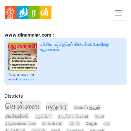
www.dinamalar.com :
மத்திய பட்ஜெட்டில் கிடைக்கப்போகிறது
சலுகைகள்!
🕑
Sat, 07 Jan 2023
www.dinamalar.com
Districts
சென்னை
மதுரை
கோயம்புத்தூர்
திண்டுக்கல்
புதுச்சேரி
திருச்சிராப்பள்ளி
தேனி
திருவண்ணாமலை
செங்கல்பட்டு
ஈரோடு
வேலூர்
கரூர்
திருநெல்வேலி
விழுப்புரம்
சேலம்
திருவள்ளூர்
தஞ்சாவூர்