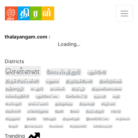
thalayangam.com :
Loading...
Districts
சென்னை
கோயம்புத்தூர்
புதுச்சேரி
திருச்சிராப்பள்ளி
மதுரை
திருநெல்வேலி
திண்டுக்கல்
தஞ்சாவூர்
கடலூர்
நாமக்கல்
திருப்பூர்
திருவண்ணாமலை
கள்ளக்குறிச்சி
புதுக்கோட்டை
செங்கல்பட்டு
தருமபுரி
கரூர்
பெரம்பலூர்
நாகப்பட்டினம்
தூத்துக்குடி
திருவாரூர்
விழுப்புரம்
தென்காசி
மயிலாடுதுறை
தேனி
சேலம்
திருப்பத்தூர்
ஈரோடு
விருதுநகர்
நீலகிரி
அரியலூர்
திருவள்ளூர்
இராணிப்பேட்டை
காஞ்சிபுரம்
வேலூர்
இராமநாதபுரம்
சிவகங்கை
கிருஷ்ணகிரி
கன்னியாகுமரி
Trending