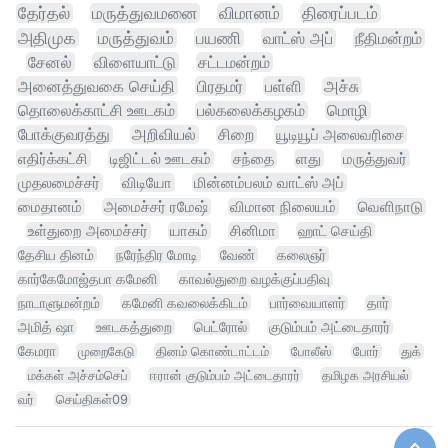
தேர்தல்
மருத்துவமனை
விமானம்
திரைப்படம்
அதிமுக
மருத்துவம்
பயணி
வாட்ஸ் அப்
நீதிமன்றம்
சேனல்
விளையாட்டு
சட்டமன்றம்
அனைத்துவகை செய்தி
பிரதமர்
பள்ளி
அச்சு
தொலைக்காட்சி ஊடகம்
பல்கலைக்கழகம்
மொழி
போக்குவரத்து
அறிவியல்
சிறை
யூடியூப் அலைவரிசை
எதிர்க்கட்சி
டிஜிட்டல் ஊடகம்
சந்தை
ளது
மருத்துவர்
முதலமைச்சர்
விடியோ
மின்னம்பலம் வாட்ஸ் அப்
மைதானம்
அமைச்சர் ரமேஷ்
விமான நிலையம்
வெளிநாடு
உள்துறை அமைச்சர்
யாகம்
சினிமா
ஹாட் செய்தி
தேசிய தினம்
நரேந்திர மோடி
வேண்
கலைஞர்
கார்கேமோஜ்தபா கமேனி
காவல்துறை வழக்குப்பதிவு
நாடாளுமன்றம்
கமேனி கவலைக்கிடம்
பார்வையாளர்
தார்
அமித் ஷா
ஊடகத்துறை
பெட்ரோல்
குடும்பம் அட்டைதாரர்
கேமரா
முறைகேடு
தினம் கொண்டாட்டம்
போலீஸ்
போர்
துக்
மக்கள் அச்சம்செப்
ஈரான் குடும்பம் அட்டைதாரர்
தமிழக அரசியல்
வர்
செய்திகள்09