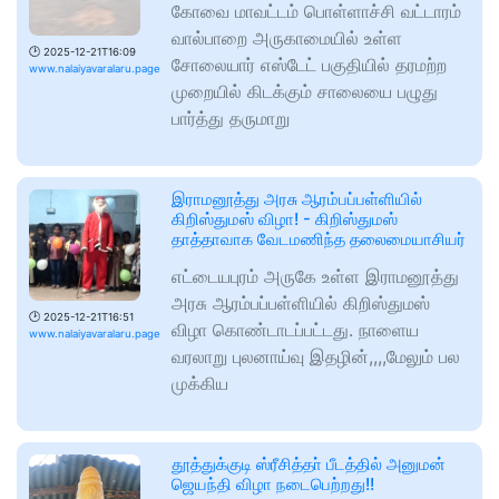
கோவை மாவட்டம் பொள்ளாச்சி வட்டாரம்
வால்பாறை அருகாமையில் உள்ள
🕑
2025-12-21T16:09
சோலையார் எஸ்டேட் பகுதியில் தரமற்ற
www.nalaiyavaralaru.page
முறையில் கிடக்கும் சாலையை பழுது
பார்த்து தருமாறு
இராமனூத்து அரசு ஆரம்பப்பள்ளியில்
கிறிஸ்துமஸ் விழா! - கிறிஸ்துமஸ்
தாத்தாவாக வேடமணிந்த தலைமையாசியர்
எட்டையபுரம் அருகே உள்ள இராமனூத்து
அரசு ஆரம்பப்பள்ளியில் கிறிஸ்துமஸ்
🕑
2025-12-21T16:51
விழா கொண்டாடப்பட்டது. நாளைய
www.nalaiyavaralaru.page
வரலாறு புலனாய்வு இதழின்,,,,மேலும் பல
முக்கிய
தூத்துக்குடி ஸ்ரீசித்தா் பீடத்தில் அனுமன்
ஜெயந்தி விழா நடைபெற்றது!!