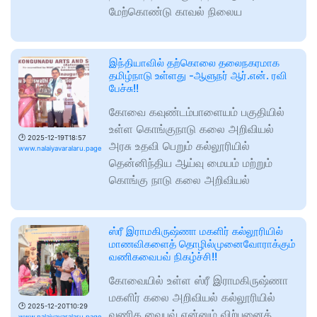
மேற்கொண்டு காவல் நிலைய
இந்தியாவில் தற்கொலை தலைநகரமாக
தமிழ்நாடு உள்ளது -ஆளுநர் ஆர்.என். ரவி
பேச்சு!!
கோவை கவுண்டம்பாளையம் பகுதியில்
உள்ள கொங்குநாடு கலை அறிவியல்
🕑
2025-12-19T18:57
அரசு உதவி பெறும் கல்லூரியில்
www.nalaiyavaralaru.page
தென்னிந்திய ஆய்வு மையம் மற்றும்
கொங்கு நாடு கலை அறிவியல்
ஸ்ரீ இராமகிருஷ்ணா மகளிர் கல்லூரியில்
மாணவிகளைத் தொழில்முனைவோராக்கும்
வணிகவைபவ் நிகழ்ச்சி!!
கோவையில் உள்ள ஸ்ரீ இராமகிருஷ்ணா
மகளிர் கலை அறிவியல் கல்லூரியில்
🕑
2025-12-20T10:29
வணிக வைபவ் என்னும் விற்பனைத்
www.nalaiyavaralaru.page