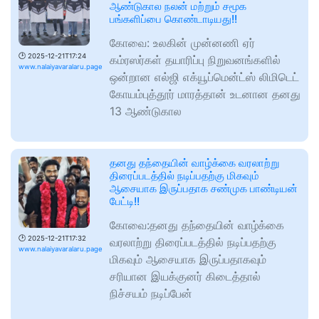
ஆண்டுகால நலன் மற்றும் சமூக
பங்களிப்பை கொண்டாடியது!!
கோவை: உலகின் முன்னணி ஏர்
🕑
2025-12-21T17:24
கம்ரஸர்கள் தயாரிப்பு நிறுவனங்களில்
www.nalaiyavaralaru.page
ஒன்றான எல்ஜி எக்யூப்மென்ட்ஸ் லிமிடெட்
கோயம்புத்தூர் மாரத்தான் உடனான தனது
13 ஆண்டுகால
தனது தந்தையின் வாழ்க்கை வரலாற்று
திரைப்படத்தில் நடிப்பதற்கு மிகவும்
ஆசையாக இருப்பதாக சண்முக பாண்டியன்
பேட்டி!!
கோவை:தனது தந்தையின் வாழ்க்கை
🕑
2025-12-21T17:32
வரலாற்று திரைப்படத்தில் நடிப்பதற்கு
www.nalaiyavaralaru.page
மிகவும் ஆசையாக இருப்பதாகவும்
சரியான இயக்குனர் கிடைத்தால்
நிச்சயம் நடிப்பேன்