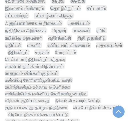
வேளாண் நிதிநிலை
திமுக
தவெக
இலவசம் மின்சாரம்
தொழில்நுட்பம்
கட்டணம்
சட்டமன்றம்
நம்மாழ்வார் விருது
அனுப்பலாம்காவல் நிலையம்
புகைப்படம்
நிதிநிலை அறிக்கை
பிரதமர்
மாணவர்
ரயில்
ரயில்வே அமைச்சர்
எதிர்க்கட்சி
நிதி ஒதுக்கீடு
டிஜிட்டல்
மகளிர்
உயிர்ம உரம் விவசாயம்
முதலமைச்சர்
நீதிமன்றம்
சமூகம்
போராட்டம்
டெல்லி உயர்நீதிமன்றம் உத்தரவு
சானிடரி நாப்கின் விநியோகம்
ராணுவம் வீரா்கள் குடும்பம்
மன்னிப்பு கோரினாா்முன்பதிவு வசதி
உயர்நீதிமன்றம் உத்தரவு அமெரிக்கா
ஸூக்கா்பொ்க் மன்னிப்பு கோரினாா்முன்பதிவு
வீரா்கள் குடும்பம் கைது
நீக்கம் விவகாரம் மெட்டு
குடும்பம் கைது தமிழக நிதிநிலை
விடியோ நீக்கம் விவகாரம்
விடியோ நீக்கம் விவகாரம் மெட்டு
சானிடரி நாப்கின் விநியோகம் இயந்திரம்