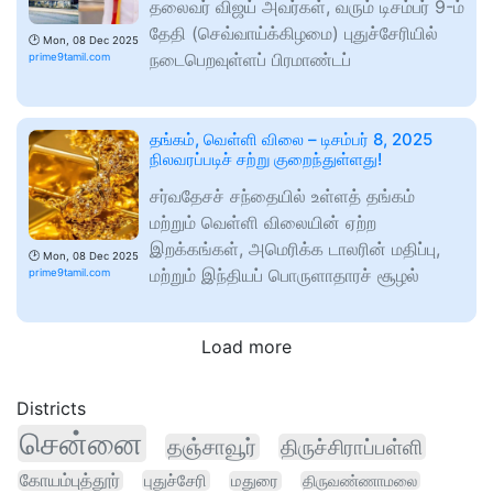
தலைவர் விஜய் அவர்கள், வரும் டிசம்பர் 9-ம்
தேதி (செவ்வாய்க்கிழமை) புதுச்சேரியில்
🕑
Mon, 08 Dec 2025
நடைபெறவுள்ளப் பிரமாண்டப்
prime9tamil.com
தங்கம், வெள்ளி விலை – டிசம்பர் 8, 2025
நிலவரப்படிச் சற்று குறைந்துள்ளது!
சர்வதேசச் சந்தையில் உள்ளத் தங்கம்
மற்றும் வெள்ளி விலையின் ஏற்ற
இறக்கங்கள், அமெரிக்க டாலரின் மதிப்பு,
🕑
Mon, 08 Dec 2025
மற்றும் இந்தியப் பொருளாதாரச் சூழல்
prime9tamil.com
Load more
Districts
சென்னை
தஞ்சாவூர்
திருச்சிராப்பள்ளி
கோயம்புத்தூர்
புதுச்சேரி
மதுரை
திருவண்ணாமலை