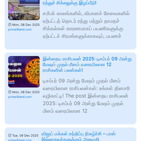
ரத்துச் சிக்கலுக்கு இழப்பீடு!
சமீபக் காலங்களில், விமானச் சேவைகளில்
ஏற்பட்டத் தொடர் ரத்து மற்றும் தாமதச்
🕑
Mon, 08 Dec 2025
சிக்கல்கள் காரணமாகப் பயணிகளுக்கு
prime9tamil.com
ஏற்பட்டச் சிரமங்களுக்காகவும், பயணச்
இன்றைய ராசிபலன் 2025: டிசம்பர் 09 அன்று
மேஷம் முதல் மீனம் வரையிலான 12
ராசிகளின் பலன்கள்!
டிசம்பர் 09 அன்று மேஷம் முதல் மீனம்
வரையிலான ராசிபலன்கள்: உங்கள் தினசரி
🕑
Mon, 08 Dec 2025
வழிகாட்டி! The post இன்றைய ராசிபலன்
prime9tamil.com
2025: டிசம்பர் 09 அன்று மேஷம் முதல்
மீனம் வரையிலான 12
விஜய் மக்கள் சந்திப்பு நிகழ்ச்சி – பாஸ்
🕑
Tue, 09 Dec 2025
இல்லாதவர்களுக்கும் அனுமதி
prime9tamil.com