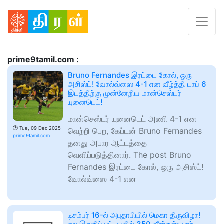
prime9tamil.com :
Bruno Fernandes இரட்டை கோல், ஒரு
அசிஸ்ட்! வோல்வ்ஸை 4-1 என வீழ்த்தி டாப் 6
இடத்திற்கு முன்னேறிய மான்செஸ்டர்
யுனைடெட்!
மான்செஸ்டர் யுனைடெட் அணி 4-1 என
🕑
Tue, 09 Dec 2025
வெற்றி பெற, கேப்டன் Bruno Fernandes
prime9tamil.com
தனது அபார ஆட்டத்தை
வெளிப்படுத்தினார். The post Bruno
Fernandes இரட்டை கோல், ஒரு அசிஸ்ட்!
வோல்வ்ஸை 4-1 என
டிசம்பர் 16-ல் அபுதாபியில் மெகா திருவிழா!