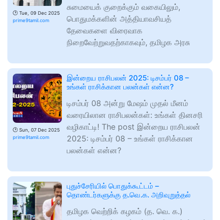
சுமையைக் குறைக்கும் வகையிலும்,
🕑
Tue, 09 Dec 2025
பொதுமக்களின் அத்தியாவசியத்
prime9tamil.com
தேவைகளை விரைவாக
நிறைவேற்றுவதற்காகவும், தமிழக அரசு
இன்றைய ராசிபலன் 2025: டிசம்பர் 08 –
உங்கள் ராசிக்கான பலன்கள் என்ன?
டிசம்பர் 08 அன்று மேஷம் முதல் மீனம்
வரையிலான ராசிபலன்கள்: உங்கள் தினசரி
வழிகாட்டி! The post இன்றைய ராசிபலன்
🕑
Sun, 07 Dec 2025
2025: டிசம்பர் 08 – உங்கள் ராசிக்கான
prime9tamil.com
பலன்கள் என்ன?
புதுச்சேரியில் பொதுக்கூட்டம் –
தொண்டர்களுக்கு த.வெ.க. அறிவுறுத்தல்
தமிழக வெற்றிக் கழகம் (த. வெ. க.)