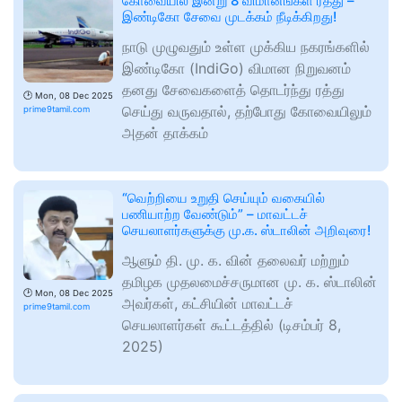
கோவையில் இன்று 8 விமானங்கள் ரத்து –
இண்டிகோ சேவை முடக்கம் நீடிக்கிறது!
நாடு முழுவதும் உள்ள முக்கிய நகரங்களில்
இண்டிகோ (IndiGo) விமான நிறுவனம்
தனது சேவைகளைத் தொடர்ந்து ரத்து
🕑
Mon, 08 Dec 2025
செய்து வருவதால், தற்போது கோவையிலும்
prime9tamil.com
அதன் தாக்கம்
“வெற்றியை உறுதி செய்யும் வகையில்
பணியாற்ற வேண்டும்” – மாவட்டச்
செயலாளர்களுக்கு மு.க. ஸ்டாலின் அறிவுரை!
ஆளும் தி. மு. க. வின் தலைவர் மற்றும்
தமிழக முதலமைச்சருமான மு. க. ஸ்டாலின்
🕑
Mon, 08 Dec 2025
அவர்கள், கட்சியின் மாவட்டச்
prime9tamil.com
செயலாளர்கள் கூட்டத்தில் (டிசம்பர் 8,
2025)