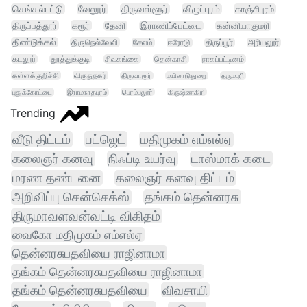
செங்கல்பட்டு
வேலூர்
திருவள்ளூர்
விழுப்புரம்
காஞ்சிபுரம்
திருப்பத்தூர்
கரூர்
தேனி
இராணிப்பேட்டை
கன்னியாகுமரி
திண்டுக்கல்
திருநெல்வேலி
சேலம்
ஈரோடு
திருப்பூர்
அரியலூர்
கடலூர்
தூத்துக்குடி
சிவகங்கை
தென்காசி
நாகப்பட்டினம்
கள்ளக்குறிச்சி
விருதுநகர்
திருவாரூர்
மயிலாடுதுறை
தருமபுரி
புதுக்கோட்டை
இராமநாதபுரம்
பெரம்பலூர்
கிருஷ்ணகிரி
Trending
வீடு திட்டம்
பட்ஜெட்
மதிமுகம் எம்எல்ஏ
கலைஞர் கனவு
நிஃப்டி உயர்வு
டாஸ்மாக் கடை
மரண தண்டனை
கலைஞர் கனவு திட்டம்
அறிவிப்பு சென்செக்ஸ்
தங்கம் தென்னரசு
திருமாவளவன்வட்டி விகிதம்
வைகோ மதிமுகம் எம்எல்ஏ
தென்னரசுபதவியை ராஜினாமா
தங்கம் தென்னரசுபதவியை ராஜினாமா
தங்கம் தென்னரசுபதவியை
விவசாயி