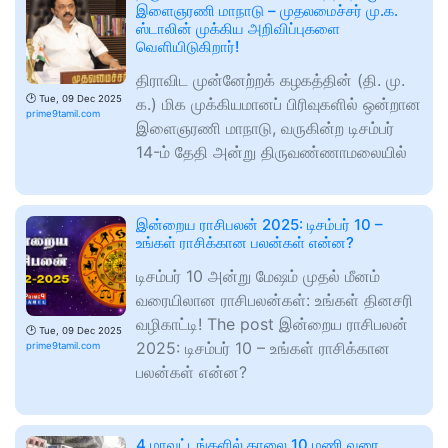
இளைஞரணி மாநாடு – முதலமைச்சர் மு.க.
ஸ்டாலின் முக்கிய அறிவிப்புகளை
வெளியிடுகிறார்!
திராவிட முன்னேற்றக் கழகத்தின் (தி. மு.
🕑
Tue, 09 Dec 2025
க.) மிக முக்கியமானப் பிரிவுகளில் ஒன்றான
prime9tamil.com
இளைஞரணி மாநாடு, வருகின்ற டிசம்பர்
14-ம் தேதி அன்று திருவண்ணாமலையில்
இன்றைய ராசிபலன் 2025: டிசம்பர் 10 –
உங்கள் ராசிக்கான பலன்கள் என்ன?
டிசம்பர் 10 அன்று மேஷம் முதல் மீனம்
வரையிலான ராசிபலன்கள்: உங்கள் தினசரி
வழிகாட்டி! The post இன்றைய ராசிபலன்
🕑
Tue, 09 Dec 2025
2025: டிசம்பர் 10 – உங்கள் ராசிக்கான
prime9tamil.com
பலன்கள் என்ன?
4 மாவட்டங்களில் காலை 10 மணி வரை