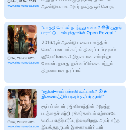
🕑
Mon, 01 Dec 2025
ஆண்டுகளாக அவர் நடித்த ஒவ்வொரு
www.cinemamedai.com
“வாத்தி செட்டில் நடந்தது என்ன? 😳🎬 தனுஷ்
பாராட்டு… சம்யுக்தாவின் Open Reveal!”
2016ஆம் ஆண்டு மலையாளத்தில்
வெளியான பாப்கார்ன் திரைப்படம் மூலம்
ஹீரோயினாக அறிமுகமான சம்யுக்தா
🕑
Sat, 29 Nov 2025
மேனன், தனது தன்னம்பிக்கை மற்றும்
www.cinemamedai.com
திறமையான நடிப்பால்
“ரஜினி–சாய் பல்லவி கூட்டணி? 😲🔥
இணையத்தில் பரவும் சூப்பர் ரூமர்!”
சூப்பர் ஸ்டார் ரஜினிகாந்தின் அடுத்த
படத்தைச் சுற்றி ரசிகர்களிடம் ஏற்கனவே
பெரிய எதிர்பார்ப்பு நிலவுகிறது. அவர் எந்த
🕑
Sat, 29 Nov 2025
இயக்குநருடன் இணைவார்? யார்
www.cinemamedai.com