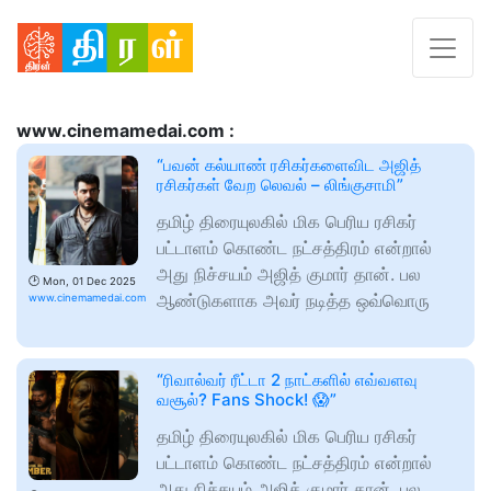
www.cinemamedai.com :
“பவன் கல்யாண் ரசிகர்களைவிட அஜித்
ரசிகர்கள் வேற லெவல் – லிங்குசாமி”
தமிழ் திரையுலகில் மிக பெரிய ரசிகர்
பட்டாளம் கொண்ட நட்சத்திரம் என்றால்
அது நிச்சயம் அஜித் குமார் தான். பல
🕑
Mon, 01 Dec 2025
ஆண்டுகளாக அவர் நடித்த ஒவ்வொரு
www.cinemamedai.com
“ரிவால்வர் ரீட்டா 2 நாட்களில் எவ்வளவு
வசூல்? Fans Shock! 😱”
தமிழ் திரையுலகில் மிக பெரிய ரசிகர்
பட்டாளம் கொண்ட நட்சத்திரம் என்றால்
அது நிச்சயம் அஜித் குமார் தான். பல