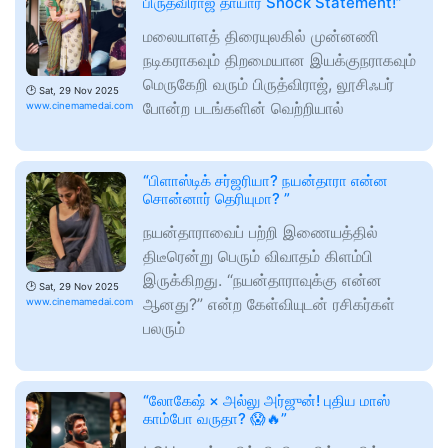
பிருத்விராஜ் தாயார் Shock Statement!”
மலையாளத் திரையுலகில் முன்னணி
நடிகராகவும் திறமையான இயக்குநராகவும்
மெருகேறி வரும் பிருத்விராஜ், லூசிஃபர்
🕑
Sat, 29 Nov 2025
போன்ற படங்களின் வெற்றியால்
www.cinemamedai.com
“பிளாஸ்டிக் சர்ஜரியா? நயன்தாரா என்ன
சொன்னார் தெரியுமா? ”
நயன்தாராவைப் பற்றி இணையத்தில்
திடீரென்று பெரும் விவாதம் கிளம்பி
இருக்கிறது. “நயன்தாராவுக்கு என்ன
🕑
Sat, 29 Nov 2025
ஆனது?” என்ற கேள்வியுடன் ரசிகர்கள்
www.cinemamedai.com
பலரும்
“லோகேஷ் × அல்லு அர்ஜுன்! புதிய மாஸ்
காம்போ வருதா? 😱🔥”