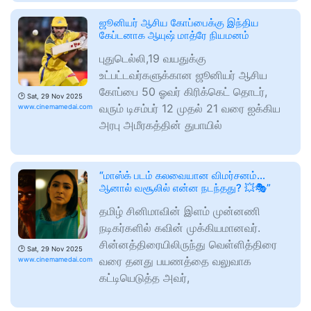
ஜூனியர் ஆசிய கோப்பைக்கு இந்திய
கேப்டனாக ஆயுஷ் மாத்ரே நியமனம்
புதுடெல்லி,19 வயதுக்கு
உட்பட்டவர்களுக்கான ஜூனியர் ஆசிய
கோப்பை 50 ஓவர் கிரிக்கெட் தொடர்,
🕑
Sat, 29 Nov 2025
வரும் டிசம்பர் 12 முதல் 21 வரை ஐக்கிய
www.cinemamedai.com
அரபு அமீரகத்தின் துபாயில்
“மாஸ்க் படம் கலவையான விமர்சனம்…
ஆனால் வசூலில் என்ன நடந்தது? 💥🎭”
தமிழ் சினிமாவின் இளம் முன்னணி
நடிகர்களில் கவின் முக்கியமானவர்.
சின்னத்திரையிலிருந்து வெள்ளித்திரை
🕑
Sat, 29 Nov 2025
வரை தனது பயணத்தை வலுவாக
www.cinemamedai.com
கட்டியெடுத்த அவர்,