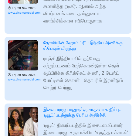
சமாளித்த நடிகர். ஆனால் அந்த
🕑
Fri, 28 Nov 2025
விமர்சனங்களை தன்னுடைய
www.cinemamedai.com
வளர்ச்சிக்கான எரிபொருளாக
தோனியின் ஹோம் ட்ரீட்: இந்திய அணிக்கு
ஸ்பெஷல் விருந்து
ராஞ்சி,இந்தியாவில் தற்போது
சுற்றுப்பயணம் மேற்கொண்டுள்ள தென்
ஆப்பிரிக்க கிரிக்கெட் அணி, 2 டெஸ்ட்
🕑
Fri, 28 Nov 2025
போட்டிகள் கொண்ட தொடரில் இரண்டும்
www.cinemamedai.com
வெற்றி பெற்று,
இளையராஜா மனுவுக்கு சாதகமாக தீர்ப்பு..
‘டியூட்’ படத்துக்கு பெரிய அதிர்ச்சி
‘டியூட்’ திரைப்படத்தில் இசையமைப்பாளர்
இளையராஜா உருவாக்கிய ‘கருத்த மச்சான்’