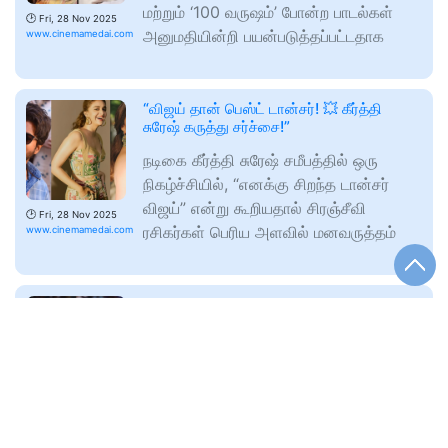
மற்றும் ‘100 வருஷம்’ போன்ற பாடல்கள்
🕑
Fri, 28 Nov 2025
அனுமதியின்றி பயன்படுத்தப்பட்டதாக
www.cinemamedai.com
“விஜய் தான் பெஸ்ட் டான்சர்! 💥 கீர்த்தி
சுரேஷ் கருத்து சர்ச்சை!”
நடிகை கீர்த்தி சுரேஷ் சமீபத்தில் ஒரு
நிகழ்ச்சியில், “எனக்கு சிறந்த டான்சர்
விஜய்” என்று கூறியதால் சிரஞ்சீவி
🕑
Fri, 28 Nov 2025
ரசிகர்கள் பெரிய அளவில் மனவருத்தம்
www.cinemamedai.com
முத்தரப்பு டி20: பாகிஸ்தானை தோற்கடித்து
இலங்கை வெற்றி
ராவல்பிண்டி,முத்தரப்பு டி20 கிரிக்கெட்
தொடரில் பாகிஸ்தான், இலங்கை மற்றும்
ஜிம்பாப்வே அணிகள் இடையிலான
🕑
Fri, 28 Nov 2025
போட்டிகள் பாகிஸ்தானின் ராவல்பிண்டியில்
www.cinemamedai.com