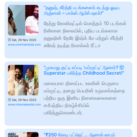
“தனுஷ், கீர்த்தி படங்களைக் கடந்து ஓடிய
அஞ்சான் – பாக்ஸ் ஆபீஸ் ஷாக்!”
நேற்று கோலிவுட்டில் மொத்தம் 10 படங்கள்
ரிலீஸான நிலையில், புதிய படங்களாக
தனுஷின் தேரே இஷ்க் மே மற்றும் கீர்த்தி
🕑
Sat, 29 Nov 2025
சுரேஷ் நடித்த ரிவால்வர் ரீட்டா
www.cinemamedai.com
“முகமது குட்டி எப்படி ‘மம்மூட்டி’ ஆனார்? 🤯
Superstar பகிர்ந்த Childhood Secret!”
மலையாள திரைப்பட உலகின் பெருமை
மம்மூட்டி, தனது பெயரின் உருவாக்கத்தை
பற்றிய ஒரு இனிய நினைவலைகளை
🕑
Sat, 29 Nov 2025
சமீபத்திய நிகழ்ச்சியில்
www.cinemamedai.com
பகிர்ந்துகொண்டார்.
“₹350 கோடி பட்ஜெட்… ஆனால் லாபம்