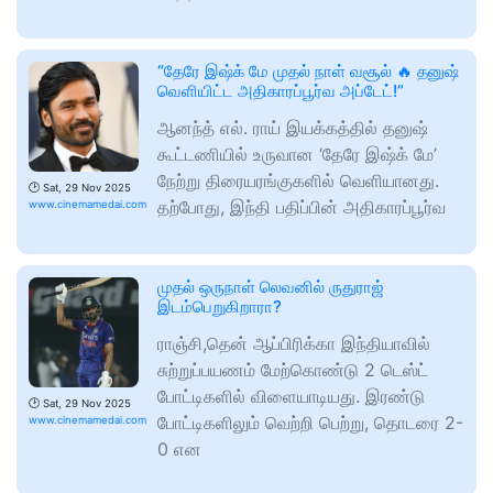
“தேரே இஷ்க் மே முதல் நாள் வசூல் 🔥 தனுஷ்
வெளியிட்ட அதிகாரப்பூர்வ அப்டேட்!”
ஆனந்த் எல். ராய் இயக்கத்தில் தனுஷ்
கூட்டணியில் உருவான ‘தேரே இஷ்க் மே’
நேற்று திரையரங்குகளில் வெளியானது.
🕑
Sat, 29 Nov 2025
தற்போது, இந்தி பதிப்பின் அதிகாரப்பூர்வ
www.cinemamedai.com
முதல் ஒருநாள் லெவனில் ருதுராஜ்
இடம்பெறுகிறாரா?
ராஞ்சி,தென் ஆப்பிரிக்கா இந்தியாவில்
சுற்றுப்பயணம் மேற்கொண்டு 2 டெஸ்ட்
போட்டிகளில் விளையாடியது. இரண்டு
🕑
Sat, 29 Nov 2025
போட்டிகளிலும் வெற்றி பெற்று, தொடரை 2-
www.cinemamedai.com
0 என