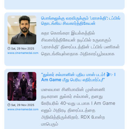
பொங்கலுக்கு வரவிருக்கும் ‘பராசக்தி’: டப்பிங்
தொடங்கிய சிவகார்த்திகேயன்
சுதா கொங்கரா இயக்கத்தில்
சிவகார்த்திகேயன் நடிப்பில் உருவாகும்
‘பராசக்தி’ திரைப்படத்தின் டப்பிங் பணிகள்
🕑
Sat, 29 Nov 2025
தொடங்கியுள்ளதாக அதிகாரப்பூர்வமாக
www.cinemamedai.com
“துல்கர் சல்மானின் புதிய மாஸ் படம்! 🎬✨ I
Am Game மீது பெரிய எதிர்பார்ப்பு!”
மலையாள சினிமாவின் முன்னணி
நடிகரான துல்கர் சல்மான், தனது
கேரியரில் 40-வது படமாக I Am Game
🕑
Sat, 29 Nov 2025
எனும் அதிரடி திரைப்படத்தை
www.cinemamedai.com
அறிவித்திருக்கிறார். RDX போன்ற
மாபெரும்