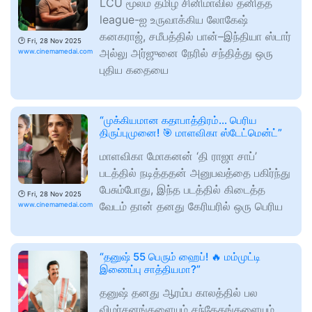
LCU மூலம் தமிழ் சினிமாவில் தனித்த
league-ஐ உருவாக்கிய லோகேஷ்
கனகராஜ், சமீபத்தில் பான்–இந்தியா ஸ்டார்
🕑
Fri, 28 Nov 2025
அல்லு அர்ஜுனை நேரில் சந்தித்து ஒரு
www.cinemamedai.com
புதிய கதையை
“முக்கியமான கதாபாத்திரம்… பெரிய
திருப்புமுனை! 🎯 மாளவிகா ஸ்டேட்மென்ட்”
மாளவிகா மோகனன் ‘தி ராஜா சாப்’
படத்தில் நடித்ததன் அனுபவத்தை பகிர்ந்து
பேசும்போது, இந்த படத்தில் கிடைத்த
🕑
Fri, 28 Nov 2025
வேடம் தான் தனது கேரியரில் ஒரு பெரிய
www.cinemamedai.com
“தனுஷ் 55 பெரும் ஹைப்! 🔥 மம்முட்டி
இணைப்பு சாத்தியமா?”
தனுஷ் தனது ஆரம்ப காலத்தில் பல
விமர்சனங்களையும் சந்தேகங்களையும்