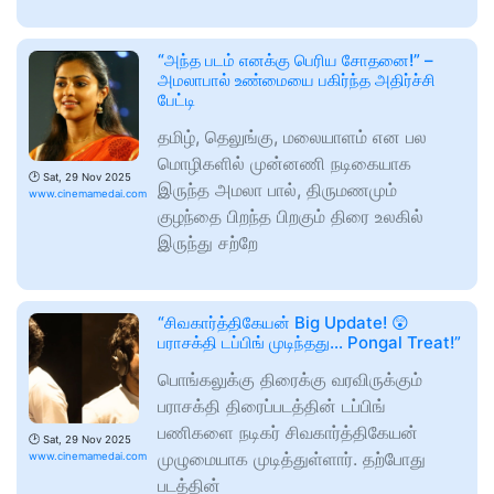
“அந்த படம் எனக்கு பெரிய சோதனை!” –
அமலாபால் உண்மையை பகிர்ந்த அதிர்ச்சி
பேட்டி
தமிழ், தெலுங்கு, மலையாளம் என பல
மொழிகளில் முன்னணி நடிகையாக
🕑
Sat, 29 Nov 2025
இருந்த அமலா பால், திருமணமும்
www.cinemamedai.com
குழந்தை பிறந்த பிறகும் திரை உலகில்
இருந்து சற்றே
“சிவகார்த்திகேயன் Big Update! 😲
பராசக்தி டப்பிங் முடிந்தது… Pongal Treat!”
பொங்கலுக்கு திரைக்கு வரவிருக்கும்
பராசக்தி திரைப்படத்தின் டப்பிங்
பணிகளை நடிகர் சிவகார்த்திகேயன்
🕑
Sat, 29 Nov 2025
முழுமையாக முடித்துள்ளார். தற்போது
www.cinemamedai.com
படத்தின்