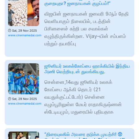
குறையுதா? ஜனநாயகன் குழப்பம்!”
விஜயின் ஜனநாயகன் ஜனவரி 9ஆம் தேதி
வெளியாகும் நிலையில், படத்தின்
பிசினஸைச் சுற்றி பல சவால்கள்
🕑
Sat, 29 Nov 2025
எழுந்திருக்கின்றன. Vijay–யின் சம்பளம்
www.cinemamedai.com
மற்றும் தயாரிப்பு
ஜூனியர் உலகக்கோப்பை ஹாக்கியில் இந்திய
அணி வெற்றியுடன் துவங்கியது.
சென்னை,14வது ஜூனியர் உலகக்
கோப்பை ஆக்கி தொடர் (21
வயதுக்குட்பட்டோர்) சென்னை
🕑
Sat, 29 Nov 2025
எழும்பூரிலுள்ள மேயர் ராதாகிருஷ்ணன்
www.cinemamedai.com
ஸ்டேடியமும், மதுரையில் புதியதாக
“திரையுலகில் அவரை தடுக்க முயற்சி! 😨