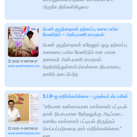
அருகே திங்கள்கிழமை
பெண் குழந்தைகள் தற்காப்பு கலை பயில
வேண்டும் – அன்புமணி ராமதாஸ்
பெண் குழந்தைகள் ஏதேனும் ஒரு தற்காப்பு
கலையை பயில வேண்டும் என பாமக
தலைவர் அன்புமணி ராமதாஸ்
🕑
2025-11-09T06:57
தெரிவித்துள்ளார்.சென்னை தியாகராய
www.andhimazhai.com
நகரில் நடைபெற்ற
S.I.R-ஐ எதிர்க்கவில்லை - முதல்வர் ஸ்டாலின்
“சரியான உண்மையான வாக்காளர் பட்டியல்
தான் நியாயமான தேர்தலுக்கு அடிப்படை.
ஏனவே வாக்காளர் பட்டியல் திருத்தம்
செய்யப்படுவதை நாம் எதிர்க்கவில்லை.”
🕑
2025-11-09T09:52
www.andhimazhai.com
என