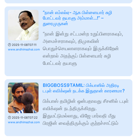
“நான் எம்எல்ஏ- ஆக பிள்ளையார் சுழி
போட்டவர் தயாளு அம்மாள்…!” –
துரைமுருகன்
“நான் இன்று சட்டமன்ற உறுப்பினராகவும்,
அமைச்சராகவும், திமுகவின்
🕑
2025-11-08T07:11
பொதுச்செயலாளராகவும் இருக்கிறேன்
www.andhimazhai.com
என்றால் அதற்குப் பிள்ளையார் சுழி
போட்டவர் தயாளு
BIGGBOSS9TAMIL: பிக்பாஸில் அதிரடி
டபுள் எவிக்‌ஷன் நடக்க இதுதான் காரணமா?
பிக்பாஸ் தமிழின் ஒன்பதாவது சீசனில் டபுள்
எவிக்‌ஷன் நடந்திருக்கிறது.
இதுமட்டுமல்லாது, விஜே பார்வதி மீது
🕑
2025-11-08T07:22
பிரஜின் வைத்திருக்கும் குற்றச்சாட்டும்
www.andhimazhai.com