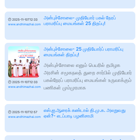
அன்புச்சோலை- முதியோர் பகல் நேரப்
🕑
2025-11-10T12:33
பராமரிப்பு மையங்கள் 25 திறப்பு!
www.andhimazhai.com
அன்புச்சோலை- 25 முதியோர்ப் பராமரிப்பு
மையங்கள் திறப்பு!
அன்புச்சோலை எனும் பெயரில் தமிழக
அரசின் சமூகநலத் துறை சார்பில் முதியோர்
பகல்நேரப் பராமரிப்பு மையங்கள் உருவாக்கும்
🕑
2025-11-10T12:33
பணிகள் மும்முரமாக
www.andhimazhai.com
எஸ்.ஐ.ஆரைக் கண்டால் தி.மு.க. அலறுவது
🕑
2025-11-10T12:57
ஏன்?- எடப்பாடி பழனிசாமி
www.andhimazhai.com