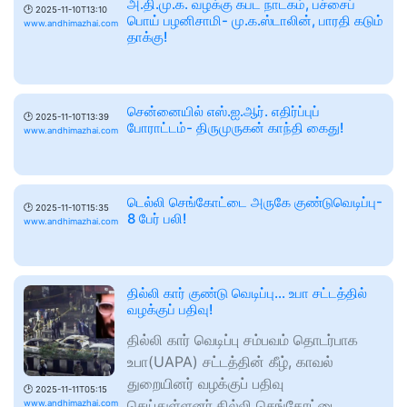
அ.தி.மு.க. வழக்கு கபட நாடகம், பச்சைப்
🕑
2025-11-10T13:10
பொய் பழனிசாமி- மு.க.ஸ்டாலின், பாரதி கடும்
www.andhimazhai.com
தாக்கு!
சென்னையில் எஸ்.ஐ.ஆர். எதிர்ப்புப்
🕑
2025-11-10T13:39
போராட்டம்- திருமுருகன் காந்தி கைது!
www.andhimazhai.com
டெல்லி செங்கோட்டை அருகே குண்டுவெடிப்பு-
🕑
2025-11-10T15:35
8 பேர் பலி!
www.andhimazhai.com
தில்லி கார் குண்டு வெடிப்பு... உபா சட்டத்தில்
வழக்குப் பதிவு!
தில்லி கார் வெடிப்பு சம்பவம் தொடர்பாக
உபா(UAPA) சட்டத்தின் கீழ், காவல்
துறையினர் வழக்குப் பதிவு
🕑
2025-11-11T05:15
செய்துள்ளனர்.தில்லி செங்கோட்டை
www.andhimazhai.com