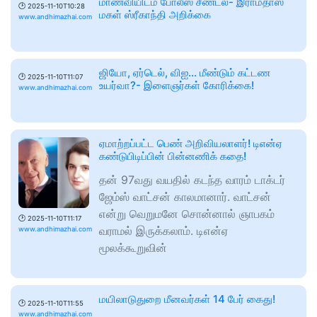
மாணவியிடம் போலீஸ் சீண்டல்- இராமதாஸ்
🕑
2025-11-10T10:28
மகள் ஸ்ரீகாந்தி அறிக்கை
www.andhimazhai.com
ஜியோ, ஏர்டெல், விஐ... மீண்டும் கட்டண
🕑
2025-11-10T11:07
உயர்வா?- இளைஞர்கள் கோரிக்கை!
www.andhimazhai.com
ஏமாற்றப்பட்ட பெண் அறிவியலாளர்! டிஎன்ஏ
கண்டுபிடிப்பின் பின்னணிக் கதை!
தன் 97வது வயதில் கடந்த வாரம் டாக்டர்
ஜேம்ஸ் வாட்சன் காலமானார். வாட்சன்
என்று வெறுமனே சொன்னால் ஞாபகம்
🕑
2025-11-10T11:17
வராமல் இருக்கலாம். டிஎன்ஏ
www.andhimazhai.com
மூலக்கூறுவின்
மயிலாடுதுறை மீனவர்கள் 14 பேர் கைது!
🕑
2025-11-10T11:55
www.andhimazhai.com