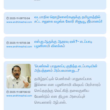
வடமாநில தொழிலாளர்களுக்கு தமிழகத்தில்
🕑
2025-11-09T13:04
சட்ட சலுகை வழங்க கோரி சிஐடியூ தீர்மானம்!
www.andhimazhai.com
எஸ்.ஐ.ஆருக்கு ஆதரவு ஏன்?- எடப்பாடி
🕑
2025-11-10T05:38
பழனிசாமி விளக்கம்
www.andhimazhai.com
‘பெண்கள் பாதுகாப்பு குறித்த எடப்பாடியின்
அற்பத்தனம் அம்பலமானது…!’
தமிழ்நாட்டில் பெண்கள் பாதுகாப்பாக
இல்லை என பழனிசாமி விஷமப் பிரச்சாரம்
செய்ததற்கு வெட்கித் தலைகுனிய
🕑
2025-11-08T06:02
வேண்டும் என திமுக அமைப்புச்
www.andhimazhai.com
செயலாளர் ஆர்.எஸ்.