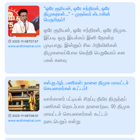
“ஒரே சூரியன், ஒரே சந்திரன், ஒரே
திமுகதான்...” - முதல்வர் ஸ்டாலின்
பெருமிதம்!
ஒரே சூரியன், ஒரே சந்திரன், ஒரே திமுக.
இப்படி ஒரு இயக்கம் இனி தோன்ற
🕑
2025-11-08T07:57
முடியாது. இன்னும் சில அறிவிலிகள்
www.andhimazhai.com
திமுகவைப்போல வெற்றி பெறுவோம் என
பகல் கனவு
எஸ்.ஐ.ஆர். பணிகள்: நாளை திமுக மாவட்டச்
செயலாளர்கள் கூட்டம்!
வாக்காளர் பட்டியல் சிறப்பு தீவிர திருத்தப்
பணிகள் தொடர்பாக நாளை(நவ. 9) திமுக
மாவட்டச் செயலாளர்கள் கூட்டம்
🕑
2025-11-08T09:01
நடைபெறும் என்று
www.andhimazhai.com