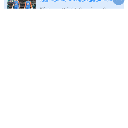
இந்தியா – ஆஸ்திரேலியாவுக்கு எதிரான
கடைசி டி20 போட்டி மழையின் காரணமாக
கடைசி கைவிடப்பட்டதாக
🕑
2025-11-08T11:37
அறிவிக்கப்பட்டது. இதன் மூலம், இந்திய
www.andhimazhai.com
அணி தொடரை 2-1 என
திமுக ஆட்சியில் குற்றச் செயல்கள்
அரங்கேறுவது தொடர்கதையாகியுள்ளது -
எடப்பாடி பழனிசாமி
"திமுக ஆட்சியில் பட்டப்பகலில் சர்வ
சாதாரணமாக குற்றச் செயல்கள்
🕑
2025-11-08T12:28
அரங்கேறுவது தொடர்கதையாகியுள்ளதாக”
www.andhimazhai.com
அதிமுக பொதுச்செயாளர் எடப்பாடி
பழனிசாமி
09-11-2025 காலை தலைப்புச்செய்திகள்