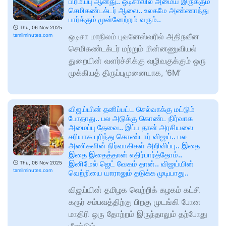
பிரமிப்பு ஆனது.. ஒடிசாவில் அமைய இருக்கும்
செமிகண்டக்டர் ஆலை.. உலகமே அண்ணாந்து
பார்க்கும் முன்னேற்றம் வரும்..
🕑
Thu, 06 Nov 2025
ஒடிசா மாநிலம் புவனேஸ்வரில் அதிநவீன
tamilminutes.com
செமிகண்டக்டர் மற்றும் மின்னணுவியல்
துறையின் வளர்ச்சிக்கு வழிவகுக்கும் ஒரு
முக்கியத் திருப்புமுனையாக, ‘6M’
விஜய்யின் தனிப்பட்ட செல்வாக்கு மட்டும்
போதாது.. பல அடுக்கு கொண்ட நிர்வாக
அமைப்பு தேவை.. இப்ப தான் அரசியலை
சரியாக புரிந்து கொண்டார் விஜய்.. பல
அணிகளின் நிர்வாகிகள் அறிவிப்பு.. இதை
இதை இதைத்தான் எதிர்பார்த்தோம்..
இனிமேல் ஜெட் வேகம் தான்.. விஜய்யின்
🕑
Thu, 06 Nov 2025
tamilminutes.com
வெற்றியை யாராலும் தடுக்க முடியாது..
விஜய்யின் தமிழக வெற்றிக் கழகம் கட்சி
கரூர் சம்பவத்திற்கு பிறகு முடங்கி போன
மாதிரி ஒரு தோற்றம் இருந்தாலும் தற்போது