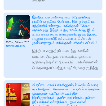
மீண்டும்
இந்தியாவும் பாகிஸ்தானும் அடுத்தடுத்த
நாளில் சுதந்திரம் பெற்றன.. இன்று இந்தியா
சந்திரனில் உள்ளது.. பாகிஸ்தான் பிச்சை
எடுக்கிறது. இந்தியா ஜிடிபியில் 3வது இடம்..
பாகிஸ்தான் கடன் வாங்குவதில் முதல் இடம்..
ராணுவ தலையீடு உள்ளவரை பாகிஸ்தான்
முன்னேறாது..! பாகிஸ்தான் மக்கள் புலம்பல்..!
🕑
Thu, 06 Nov 2025
tamilminutes.com
இந்தியா சுதந்திரம் அடைந்து உலகின்
வளர்ந்த பொருளாதாரங்களில் ஒன்றாக
உருவெடுத்துள்ள நிலையில், பாகிஸ்தானின்
பொருளாதாரம் மற்றும் ஆட்சிமுறை குறித்து
விஜய்யை சாஃப்டாக ஹேண்டில் செய்யும் வரை
தப்பித்தீர்கள்.. மோசமான முறையில் சித்தரிக்க
முயன்றால், வாரியர்ஸ் களத்தில்
இறங்குவார்கள்.. தாங்க மாட்டீர்கள்.. தவெக
நிர்வாகிகள் எச்சரிக்கை.. தவெகவின்