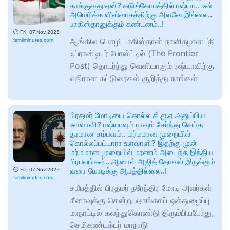
தாக்குவது ஏன்? கடுங்கோபத்தில் ரஷ்யா.. உன்
அமெரிக்க விஸ்வாசத்திற்கு அளவே இல்லை..
பாகிஸ்தானுக்கும் கண்டனம்..!
🕑
Fri, 07 Nov 2025
ஆங்கில மொழி பாகிஸ்தான் நாளிதழான ‘தி
tamilminutes.com
ஃப்ரான்டியர் போஸ்ட்டில் (The Frontier
Post) தொடர்ந்து வெளியாகும் ரஷ்யாவிற்கு
எதிரான கட்டுரைகள் குறித்து நாங்கள்
பிரதமர் மோடியை கொல்ல சி.ஐ.ஏ அனுப்பிய
உளவாளி? ரஷ்யாவும் ராவும் சேர்ந்து செய்த
தரமான சம்பவம்.. மர்மமான முறையில்
கொல்லப்பட்டாரா உளவாளி? இதற்கு முன்
மர்மமான முறையில் மரணம் அடைந்த இந்திய
பிரபலங்கள்.. ஆனால் அஜித் தோவல் இருக்கும்
வரை மோடிக்கு ஆபத்தில்லை..!
🕑
Fri, 07 Nov 2025
tamilminutes.com
சமீபத்தில் பிரதமர் நரேந்திர மோடி அவர்கள்
சீனாவுக்கு சென்று ஷாங்காய் ஒத்துழைப்பு
மாநாட்டில் கலந்துகொண்டு திரும்பியபோது, ​​
செமிகண்டக்டர் மாநாடு