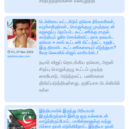
சீர்திருத்தங்களை வலியுறுத்தி
டெல்லியை வட்டமிடும் தவெக நிர்வாகிகள்,
வழக்கறிஞர்கள்.. பொதுக்குழு முடிந்தவுடன்
சுறுசுறுப்பு ஆரம்பம்.. கூட்டணிக்கு ராகுல்
காந்தியும் ஓகே சொல்லிவிட்டதாக தகவல்..
தவெக + காங் கூட்டணி கிட்டத்தட்ட உறுதி..
இரு திராவிட கூட்டணிகளையும் வீழ்த்துமா?
வேற லெவலில் விஜய் வாரியர்ஸ்..!
🕑
Fri, 07 Nov 2025
tamilminutes.com
நடிகர் விஜய் தொடங்கிய தவெக, அதன்
சிறப்பு பொதுக்குழு கூட்டம் முடிந்த
கையோடு, அடுத்தகட்ட பணிகளை
தீவிரப்படுத்தியுள்ளது. குறிப்பாக டெல்லியில்
உள்ள
இந்தியாவில் இருந்து பிரியாமல்
இருந்திருந்தால் இன்று ஒரு வல்லரசுடன்
வாழ்ந்திருப்போம்.. பாகிஸ்தானுக்கு வந்து
பிச்சை தான் எடுக்கிறோம்.. இந்தியா தான்