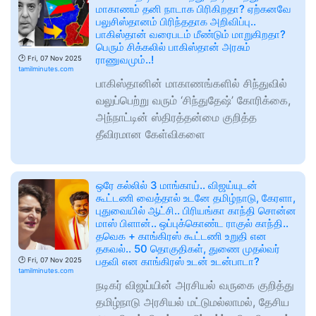
மாகாணம் தனி நாடாக பிரிகிறதா? ஏற்கனவே
பலுசிஸ்தானம் பிரிந்ததாக அறிவிப்பு..
பாகிஸ்தான் வரைபடம் மீண்டும் மாறுகிறதா?
பெரும் சிக்கலில் பாகிஸ்தான் அரசும்
ராணுவமும்..!
🕑
Fri, 07 Nov 2025
tamilminutes.com
பாகிஸ்தானின் மாகாணங்களில் சிந்துவில்
வலுப்பெற்று வரும் ‘சிந்துதேஷ்’ கோரிக்கை,
அந்நாட்டின் ஸ்திரத்தன்மை குறித்த
தீவிரமான கேள்விகளை
ஒரே கல்லில் 3 மாங்காய்.. விஜய்யுடன்
கூட்டணி வைத்தால் உடனே தமிழ்நாடு, கேரளா,
புதுவையில் ஆட்சி.. பிரியங்கா காந்தி சொன்ன
மாஸ் பிளான்.. ஒப்புக்கொண்ட ராகுல் காந்தி..
தவெக + காங்கிரஸ் கூட்டணி உறுதி என
தகவல்.. 50 தொகுதிகள், துணை முதல்வர்
பதவி என காங்கிரஸ் உடன் உடன்பாடா?
🕑
Fri, 07 Nov 2025
tamilminutes.com
நடிகர் விஜய்யின் அரசியல் வருகை குறித்து
தமிழ்நாடு அரசியல் மட்டுமல்லாமல், தேசிய