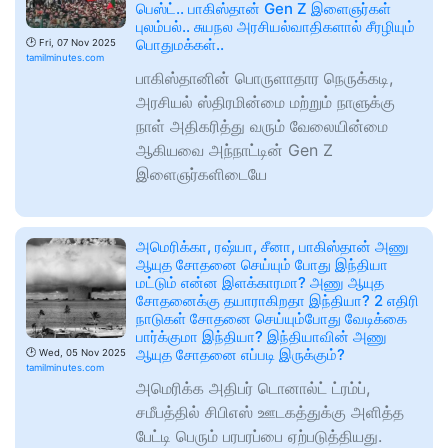
பெஸ்ட்.. பாகிஸ்தான் Gen Z இளைஞர்கள்
புலம்பல்.. சுயநல அரசியல்வாதிகளால் சீரழியும்
பொதுமக்கள்..
🕑
Fri, 07 Nov 2025
tamilminutes.com
பாகிஸ்தானின் பொருளாதார நெருக்கடி,
அரசியல் ஸ்திரமின்மை மற்றும் நாளுக்கு
நாள் அதிகரித்து வரும் வேலையின்மை
ஆகியவை அந்நாட்டின் Gen Z
இளைஞர்களிடையே
அமெரிக்கா, ரஷ்யா, சீனா, பாகிஸ்தான் அணு
ஆயுத சோதனை செய்யும் போது இந்தியா
மட்டும் என்ன இளக்காரமா? அணு ஆயுத
சோதனைக்கு தயாராகிறதா இந்தியா? 2 எதிரி
நாடுகள் சோதனை செய்யும்போது வேடிக்கை
பார்க்குமா இந்தியா? இந்தியாவின் அணு
ஆயுத சோதனை எப்படி இருக்கும்?
🕑
Wed, 05 Nov 2025
tamilminutes.com
அமெரிக்க அதிபர் டொனால்ட் ட்ரம்ப்,
சமீபத்தில் சிபிஎஸ் ஊடகத்துக்கு அளித்த
பேட்டி பெரும் பரபரப்பை ஏற்படுத்தியது.