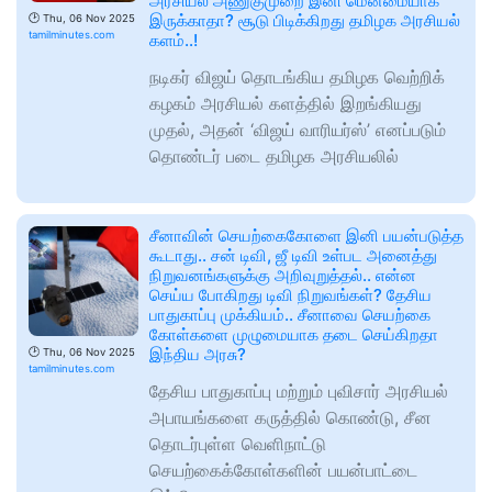
அரசியல் அணுகுமுறை இனி மென்மையாக
இருக்காதா? சூடு பிடிக்கிறது தமிழக அரசியல்
🕑
Thu, 06 Nov 2025
tamilminutes.com
களம்..!
நடிகர் விஜய் தொடங்கிய தமிழக வெற்றிக்
கழகம் அரசியல் களத்தில் இறங்கியது
முதல், அதன் ‘விஜய் வாரியர்ஸ்’ எனப்படும்
தொண்டர் படை தமிழக அரசியலில்
சீனாவின் செயற்கைகோளை இனி பயன்படுத்த
கூடாது.. சன் டிவி, ஜீ டிவி உள்பட அனைத்து
நிறுவனங்களுக்கு அறிவுறுத்தல்.. என்ன
செய்ய போகிறது டிவி நிறுவங்கள்? தேசிய
பாதுகாப்பு முக்கியம்.. சீனாவை செயற்கை
கோள்களை முழுமையாக தடை செய்கிறதா
இந்திய அரசு?
🕑
Thu, 06 Nov 2025
tamilminutes.com
தேசிய பாதுகாப்பு மற்றும் புவிசார் அரசியல்
அபாயங்களை கருத்தில் கொண்டு, சீன
தொடர்புள்ள வெளிநாட்டு
செயற்கைக்கோள்களின் பயன்பாட்டை