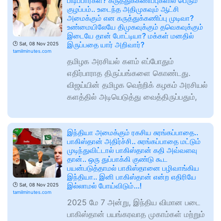
பிடிப்பார்கள்? கருத்துக்கணிப்புகளில் பெரும்
குழப்பம்.. உடைந்த அதிமுகவும் ஆட்சி
அமைக்கும் என கருத்துக்கணிப்பு முடிவா?
உண்மையிலேயே திமுகவுக்கும் தவெகவுக்கும்
இடையே தான் போட்டியா? மக்கள் மனதில்
இருப்பதை யார் அறிவார்?
🕑
Sat, 08 Nov 2025
tamilminutes.com
தமிழக அரசியல் களம் எப்போதும்
எதிர்பாராத திருப்பங்களை கொண்டது.
விஜய்யின் தமிழக வெற்றிக் கழகம் அரசியல்
களத்தில் அடியெடுத்து வைத்திருப்பதும்,
இந்தியா அமைக்கும் ரகசிய சுரங்கப்பாதை..
பாகிஸ்தான் அதிர்ச்சி.. சுரங்கப்பாதை மட்டும்
முடிந்துவிட்டால் பாகிஸ்தான் கதி அவ்வளவு
தான்.. ஒரு துப்பாக்கி குண்டு கூட
பயன்படுத்தாமல் பாகிஸ்தானை பழிவாங்கிய
இந்தியா.. இனி பாகிஸ்தான் என்ற எதிரியே
இல்லாமல் போய்விடும்…!
🕑
Sat, 08 Nov 2025
tamilminutes.com
2025 மே 7 அன்று, இந்திய விமான படை
பாகிஸ்தான் பயங்கரவாத முகாம்கள் மற்றும்