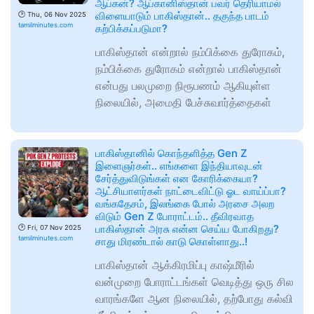
ஆப்கன்? ஆப்கானிஸ்தான் பவர் தெரியாமல்
விளையாடும் பாகிஸ்தான்.. தகுந்த பாடம்
🕑
Thu, 06 Nov 2025
tamilminutes.com
கற்பிக்கப்படுமா?
பாகிஸ்தான் என்றால் நம்பிக்கை துரோகம்,
நம்பிக்கை துரோகம் என்றால் பாகிஸ்தான்
என்பது பலமுறை நிரூபணம் ஆகியுள்ள
நிலையில், அமைதி பேச்சுவார்த்தைகள்
பாகிஸ்தானில் கொந்தளித்த Gen Z
இளைஞர்கள்.. எங்களை இந்தியாவுடன்
சேர்த்துவிடுங்கள் என கோரிக்கையா?
ஆட்சியாளர்கள் நாட்டைவிட்டு ஓட வாய்ப்பா?
வங்கதேசம், இலங்கை போல் அரசை அலற
விடும் Gen Z போராட்டம்.. தீவிரவாத
பாகிஸ்தான் அரசு என்ன செய்ய போகிறது?
🕑
Fri, 07 Nov 2025
tamilminutes.com
சாது மிரண்டால் காடு கொள்ளாது..!
பாகிஸ்தான் ஆக்கிரமிப்பு காஷ்மீரில்
வன்முறை போராட்டங்கள் வெடித்து ஒரு சில
வாரங்களே ஆன நிலையில், தற்போது கல்வி