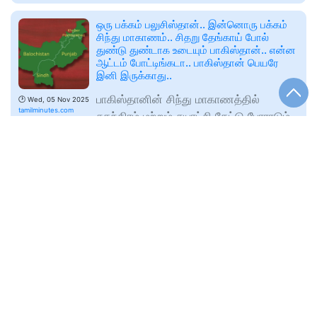
ஒரு பக்கம் பலுசிஸ்தான்.. இன்னொரு பக்கம்
சிந்து மாகாணம்.. சிதறு தேங்காய் போல்
துண்டு துண்டாக உடையும் பாகிஸ்தான்.. என்ன
ஆட்டம் போட்டிங்கடா.. பாகிஸ்தான் பெயரே
இனி இருக்காது..
பாகிஸ்தானின் சிந்து மாகாணத்தில்
🕑
Wed, 05 Nov 2025
tamilminutes.com
சுதந்திரம் மற்றும் சுயாட்சி கேட்டு போராடும்
சிந்தி முத்தாஹிதா மஹாஸ் (JSMM)
அமைப்பின் தலைவர் ஷாஃபி புர்ஃபத்,
சீனாவின் மிரட்டலை எதிர்கொள்ள புதிய
வழியை கண்டுபிடித்த இந்தியா.. ஜப்பானுடன்
ஆழமான உறவு.. இந்தோ-பசிபிக்
பிராந்தியத்தின் ஸ்திரத்தன்மைக்கு
உறுதி..பாதுகாப்பு ஒத்துழைப்பு குறித்த கூட்டுப்
பிரகடனம்.. இனி சீனா, இந்தியாவையோ,
ஜப்பானையோ மிரட்டினால் கூட்டாக பதிலடி
🕑
Wed, 05 Nov 2025
tamilminutes.com
கொடுக்கும்..
இந்தோ-பசிபிக் பிராந்தியத்தில் சீனாவின்