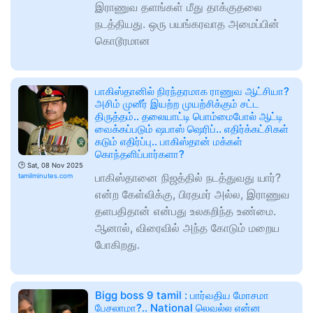
இராணுவ தளங்கள் மீது தாக்குதலை
நடத்தியது. ஒரு பயங்கரவாத அமைப்பின்
கொடூரமான
பாகிஸ்தானில் நிரந்தரமாக ராணுவ ஆட்சியா?
அசிம் முனீர் இயற்ற முயற்சிக்கும் சட்ட
திருத்தம்.. தலையாட்டி பொம்மைபோல் ஆட்டி
வைக்கப்படும் ஷபாஸ் ஷெரிப்.. எதிர்க்கட்சிகள்
கடும் எதிர்ப்பு.. பாகிஸ்தான் மக்கள்
கொந்தளிப்பார்களா?
🕑
Sat, 08 Nov 2025
பாகிஸ்தானை நிஜத்தில் நடத்துவது யார்?
tamilminutes.com
என்ற கேள்விக்கு, பிரதமர் அல்ல, இராணுவ
தளபதிதான் என்பது உலகறிந்த உண்மை.
ஆனால், விரைவில் அந்த கோடும் மறைய
போகிறது.
Bigg boss 9 tamil : பார்வதிய மோசமா
பேசலாமா?.. National லெவல்ல என்ன