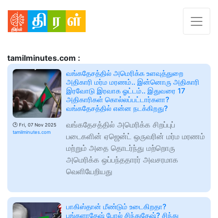
tamilminutes.com :
வங்கதேசத்தில் அமெரிக்க உளவுத்துறை
அதிகாரி மர்ம மரணம்.. இன்னொரு அதிகாரி
இரவோடு இரவாக ஓட்டம்.. இதுவரை 17
அதிகாரிகள் கொல்லப்பட்டார்களா?
வங்கதேசத்தில் என்ன நடக்கிறது?
வங்கதேசத்தில் அமெரிக்க சிறப்புப்
🕑
Fri, 07 Nov 2025
tamilminutes.com
படைகளின் ஏஜென்ட் ஒருவரின் மர்ம மரணம்
மற்றும் அதை தொடர்ந்து மற்றொரு
அமெரிக்க ஒப்பந்ததாரர் அவசரமாக
வெளியேறியது
பாகிஸ்தான் மீண்டும் உடைகிறதா?
பங்களாதேஷ் போல் சிந்துதேஷ்? சிந்து