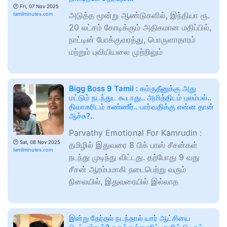
🕑
Fri, 07 Nov 2025
அடுத்த மூன்று ஆண்டுகளில், இந்தியா ரூ.
tamilminutes.com
20 லட்சம் கோடிக்கும் அதிகமான மதிப்பில்,
நாட்டின் போக்குவரத்து, பொருளாதாரம்
மற்றும் புவியியலை முற்றிலும்
Bigg Boss 9 Tamil : கம்ருதீனுக்கு அது
மட்டும் நடந்துட கூடாது.. அமித்திடம் புலம்பல்..
திவாகரிடம் கண்ணீர்.. பார்வதிக்கு என்ன தான்
ஆச்சு?..
Parvathy Emotional For Kamrudin :
🕑
Sat, 08 Nov 2025
தமிழில் இதுவரை 8 பிக் பாஸ் சீசன்கள்
tamilminutes.com
நடந்து முடிந்து விட்டது. தற்போது 9 வது
சீசன் ஆரம்பமாகி நடைபெற்று வரும்
நிலையில், இதுவரையில் இல்லாத
இன்று தேர்தல் நடந்தால் யார் ஆட்சியை