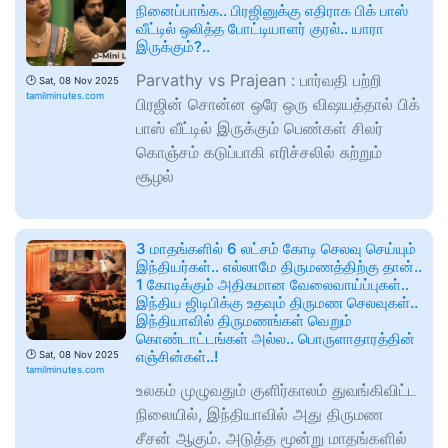
நினைப்பாங்க.. பிரஜினுக்கு எதிராக பிக் பாஸ்
வீட்டில் ஒலித்த போட்டியாளர் குரல்.. யாரா
இருக்கும்?..
Parvathy vs Prajean : பார்வதி பற்றி
🕑
Sat, 08 Nov 2025
tamilminutes.com
பிரஜின் சொன்ன ஒரே ஒரு விஷயத்தால் பிக்
பாஸ் வீட்டில் இருக்கும் பெண்கள் சிலர்
கொஞ்சம் கடுப்பாகி எரிச்சலில் சுற்றும்
சூழல்
3 மாதங்களில் 6 லட்சம் கோடி செலவு செய்யும்
இந்தியர்கள்.. எல்லாமே திருமணத்திற்கு தான்..
1 கோடிக்கும் அதிகமான வேலைவாய்ப்புகள்..
இந்திய ஜிடிபிக்கு உதவும் திருமண செலவுகள்..
இந்தியாவில் திருமணங்கள் வெறும்
கொண்டாட்டங்கள் அல்ல.. பொருளாதாரத்தின்
எஞ்சின்கள்..!
🕑
Sat, 08 Nov 2025
tamilminutes.com
உலகம் முழுவதும் குளிர்காலம் துவங்கிவிட்ட
நிலையில், இந்தியாவில் அது திருமண
சீசன் ஆகும். அடுத்த மூன்று மாதங்களில்