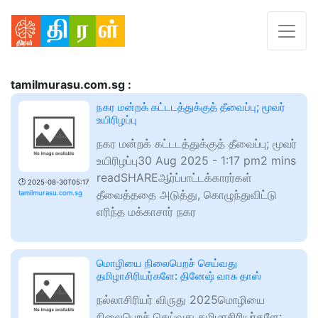
tamilmurasu.com.sg :
நகர மன்றக் கட்டடத்துக்குத் தீவைப்பு; மூவர்
உயிரிழப்பு
நகர மன்றக் கட்டடத்துக்குத் தீவைப்பு; மூவர்
உயிரிழப்பு30 Aug 2025 - 1:17 pm2 mins
readSHAREஆர்ப்பாட்டக்காரர்கள்
🕑
2025-08-30T05:17
தீவைத்ததை அடுத்து, கொழுந்துவிட்டு
tamilmurasu.com.sg
எரிந்த மக்காசார் நகர
மொழியை நிலைபெறச் செய்வது
தமிழாசிரியர்களே: தினே‌ஷ் வாசு தாஸ்
நல்லாசிரியர் விருது 2025மொழியை
நிலைபெறச் செய்வது தமிழாசிரியர்களே: