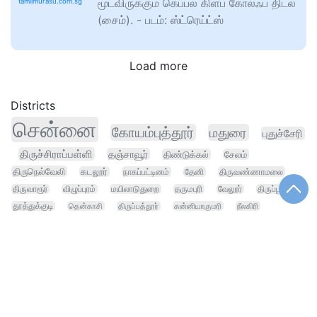
மூடவிருக்கும் கெப்பல் கிளப் கோல்ஃப் திடல்
tamilmurasu.com.sg
(சைம்). - படம்: ஸ்ட்ரெய்ட்ஸ்
Load more
Districts
சென்னை
கோயம்புத்தூர்
மதுரை
புதுச்சேரி
திருச்சிராப்பள்ளி
தஞ்சாவூர்
திண்டுக்கல்
சேலம்
திருநெல்வேலி
கடலூர்
நாகப்பட்டினம்
தேனி
திருவண்ணாமலை
திருவாரூர்
விழுப்புரம்
மயிலாடுதுறை
தருமபுரி
வேலூர்
திருப்பூர்
தூத்துக்குடி
தென்காசி
திருப்பத்தூர்
கன்னியாகுமரி
நீலகிரி
சிவகங்கை
புதுக்கோட்டை
விருதுநகர்
திருவள்ளூர்
ஈரோடு
இராணிப்பேட்டை
கிருஷ்ணகிரி
கரூர்
பெரம்பலூர்
இராமநாதபுரம்
நாமக்கல்
Trending
பிரதமர்
வலியுறுத்தல் ஊழல்