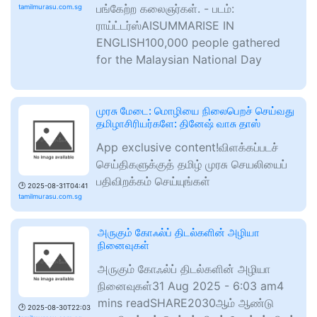
பங்கேற்ற கலைஞர்கள். - படம்:
tamilmurasu.com.sg
ராய்ட்டர்ஸ்AISUMMARISE IN
ENGLISH100,000 people gathered
for the Malaysian National Day
முரசு மேடை: மொழியை நிலைபெறச் செய்வது
தமிழாசிரியர்களே: தினே‌ஷ் வாசு தாஸ்
App exclusive content!விளக்கப்படச்
செய்திகளுக்குத் தமிழ் முரசு செயலியைப்
பதிவிறக்கம் செய்யுங்கள்
🕑
2025-08-31T04:41
tamilmurasu.com.sg
அருகும் கோஃல்ப் திடல்களின் அழியா
நினைவுகள்
அருகும் கோஃல்ப் திடல்களின் அழியா
நினைவுகள்31 Aug 2025 - 6:03 am4
mins readSHARE2030ஆம் ஆண்டு
🕑
2025-08-30T22:03