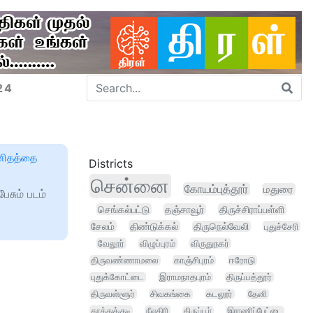
24
னிதத்தை
Districts
சென்னை
கோயம்புத்தூர்
மதுரை
ேசும் படம்
செங்கல்பட்டு
தஞ்சாவூர்
திருச்சிராப்பள்ளி
சேலம்
திண்டுக்கல்
திருநெல்வேலி
புதுச்சேரி
வேலூர்
விழுப்புரம்
விருதுநகர்
திருவண்ணாமலை
காஞ்சிபுரம்
ஈரோடு
புதுக்கோட்டை
இராமநாதபுரம்
திருப்பத்தூர்
திருவள்ளூர்
சிவகங்கை
கடலூர்
தேனி
தூத்துக்குடி
நீலகிரி
திருப்பூர்
இராணிப்பேட்டை