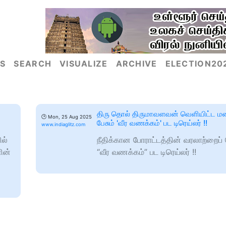
S
SEARCH
VISUALIZE
ARCHIVE
ELECTION20
திரு தொல் திருமாவளவன் வெளியிட்ட ம
🕑
Mon, 25 Aug 2025
பேசும் 'வீர வணக்கம்' பட டிரெய்லர் !!
www.indiaglitz.com
ல்
நீதிக்கான போராட்டத்தின் வரலாற்றைப் ப
ின்
“வீர வணக்கம்” பட டிரெய்லர் !!