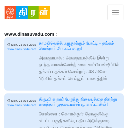
www.dinasuvadu.com :
காமன்வெல்த் பளுதூக்கும் போட்டி – தங்கம்
🕑
Mon, 25 Aug 2025
வென்றார் மீராபாய் சானு!
www.dinasuvadu.com
அகமதாபாத் : அகமதாபாத்தில் இன்று
நடந்த காமன்வெல்த் உலக சாம்பியன்ஷிப்பில்
தங்கப் பதக்கம் வென்றார். 48 கிலோ
பிரிவில் தங்கம் வெல்லும் பயணத்தில்
திரு.வி.க.நகர் பேருந்து நிலையத்தை திறந்து
🕑
Mon, 25 Aug 2025
வைத்தார் முதலமைச்சர் மு.க.ஸ்டாலின்!
www.dinasuvadu.com
சென்னை : கொளத்தூர் தொகுதிக்கு
உட்பட்ட பகுதிகளில், புதிய அடுக்குமாடி
குடியிருப்பு, பெண்களுக்கான அதிநவீன