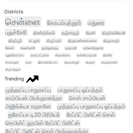
Districts
சென்னை
கோயம்புத்தூர்
மதுரை
புதுச்சேரி
திண்டுக்கல்
தஞ்சாவூர்
தேனி
திருநெல்வேலி
திருப்பூர்
கடலூர்
விழுப்புரம்
திருவண்ணாமலை
திருவாரூர்
சேலம்
தென்காசி
தூத்துக்குடி
தருமபுரி
மயிலாடுதுறை
புதுக்கோட்டை
நாகப்பட்டினம்
சிவகங்கை
கன்னியாகுமரி
நீலகிரி
பெரம்பலூர்
கரூர்
இராணிப்பேட்டை
திருவள்ளூர்
வேலூர்
கிருஷ்ணகிரி
திருப்பத்தூர்
Trending
முத்தரப்பு பாதுகாப்பு
பாதுகாப்பு ஒப்பந்தம்
சாம்பியன் பிரக்ஞானந்தா
செஸ் சாம்பியன்
அஜிங்க்யா ரஹானே
முத்தரப்பு பாதுகாப்பு ஒப்பந்தம்
ஐரோப்பா டி20 பிரீமியர்
ரேப்பிட் பிளிட்ஸ் செஸ்
செயின்ட் லூயிஸ் ரேப்பிட் பிளிட்ஸ்
ரேப்பிட் பிளிட்ஸ் செஸ் பிரக்ஞானந்தா