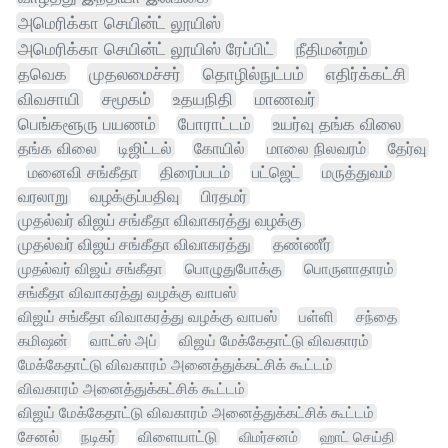
அமெரிக்கா செயின்ட் லூயிஸ்
அமெரிக்கா செயின்ட் லூயிஸ் ரேப்பிட்
நீதிமன்றம்
தவெக
முதலமைச்சர்
தொழில்நுட்பம்
எதிர்க்கட்சி
விவசாயி
சமூகம்
உதயநிதி
மாணவர்
பெங்களூரு பயணம்
போராட்டம்
உயர்வு தங்க விலை
தங்க விலை
டிஜிட்டல்
கோயில்
மாலை நிலவரம்
தேர்வு
மனைவி சங்கீதா
திரைப்படம்
பட்ஜெட்
மருத்துவம்
வரலாறு
வழக்குப்பதிவு
பிரதமர்
முதல்வர் விஜய் சங்கீதா விவாகரத்து வழக்கு
முதல்வர் விஜய் சங்கீதா விவாகரத்து
தண்ணீர்
முதல்வர் விஜய் சங்கீதா
பொழுதுபோக்கு
பொருளாதாரம்
சங்கீதா விவாகரத்து வழக்கு வாபஸ்
விஜய் சங்கீதா விவாகரத்து வழக்கு வாபஸ்
பள்ளி
சந்தை
கமிஷன்
வாட்ஸ் அப்
விஜய் மேக்கேதாட்டு விவகாரம்
மேக்கேதாட்டு விவகாரம் அனைத்துக்கட்சிக் கூட்டம்
விவகாரம் அனைத்துக்கட்சிக் கூட்டம்
விஜய் மேக்கேதாட்டு விவகாரம் அனைத்துக்கட்சிக் கூட்டம்
சேனல்
நடிகர்
விளையாட்டு
விமர்சனம்
ஹாட் செய்தி