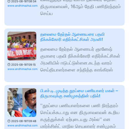
🕑
2025-08-18T08:34
திருமாவளவன், 16ஆம் தேதி பணிநிரந்தரம்
www.andhimazhai.com
செய்ய
தலைமை தேர்தல் ஆணையரை பதவி
நீக்கக்கோரி எதிர்க்கட்சிகள் அமளி!
தலைமை தேர்தல் ஆணையர் ஞானேஷ்
குமாரை பதவி நீக்கக்கோரி எதிர்க்கட்சிகள்
அமளியில் ஈடுபட்டுள்ளன.கடந்த வாரம்
🕑
2025-08-18T09:15
செய்தியாளர்களை சந்தித்த காங்கிரஸ்
www.andhimazhai.com
பி.எச்.டி. முடித்த தூய்மை பணியாளர் மகள் –
திருமாவுக்கு சண்முகத்தின் பதில்!
''தூய்மை பணியாளர்களை பணி நிரந்தரம்
செய்யக்கூடாது என திருமாவளவன் கூறிய
கருத்துக்கள் ஏற்புடையது அல்ல'' என
🕑
2025-08-18T09:48
மார்க்சிஸ்ட் மாநில செயலாளர் சண்முகம்
www.andhimazhai.com