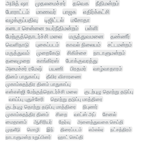
அமித் ஷா
முதலமைச்சர்
தவெக
நீதிமன்றம்
போராட்டம்
மாணவர்
பாஜக
எதிர்க்கட்சி
வழக்குப்பதிவு
டிஜிட்டல்
மசோதா
கனடா சென்னை உயர்நீதிமன்றம்
பள்ளி
மேற்குத்தொடர்ச்சி மலை
மருத்துவமனை
தண்ணீர்
வெளிநாடு
புகைப்படம்
காவல் நிலையம்
சட்டமன்றம்
மருத்துவம்
முறைகேடு
சிகிச்சை
நாடாளுமன்றம்
தலைமுறை
காங்கிரஸ்
போக்குவரத்து
அமைச்சர் ரமேஷ்
பயணி
பிரதமர்
வாழ்வாதாரம்
தினம் பாதுகாப்பு
தீவிர விசாரணை
முகாம்சுதந்திர தினம் பாதுகாப்பு
என்எஸ்ஜி மேற்குத்தொடர்ச்சி மலை
குடற்புழு தொற்று தடுப்பு
வாய்ப்பு புதுச்சேரி
தொற்று தடுப்பு மாத்திரை
குடற்புழு தொற்று தடுப்பு மாத்திரை
நிபுணர்
முகாம்சுதந்திர தினம்
சிறை
வாட்ஸ் அப்
சேனல்
மைதானம்
ஆசிரியர்
தேர்வு
அனைத்துவகை செய்தி
முதலீடு
மொழி
இந்
திரைப்படம்
எம்எல்ஏ
நட்சத்திரம்
நாடாளுமன்ற உறுப்பினர்
ஹாட் செய்தி