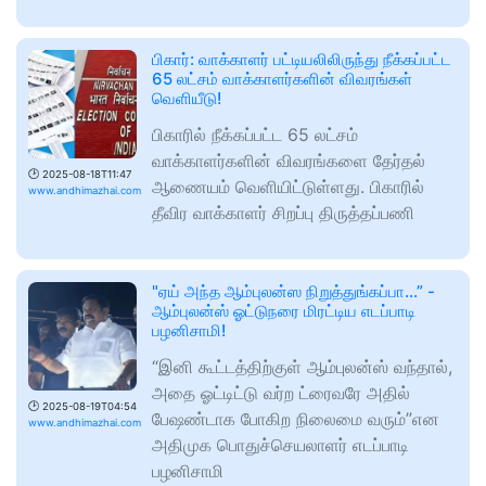
பிகார்: வாக்காளர் பட்டியலிலிருந்து நீக்கப்பட்ட
65 லட்சம் வாக்காளர்களின் விவரங்கள்
வெளியீடு!
பிகாரில் நீக்கப்பட்ட 65 லட்சம்
வாக்காளர்களின் விவரங்களை தேர்தல்
🕑
2025-08-18T11:47
ஆணையம் வெளியிட்டுள்ளது. பிகாரில்
www.andhimazhai.com
தீவிர வாக்காளர் சிறப்பு திருத்தப்பணி
"ஏய் அந்த ஆம்புலன்ஸ நிறுத்துங்கப்பா…” -
ஆம்புலன்ஸ் ஓட்டுநரை மிரட்டிய எடப்பாடி
பழனிசாமி!
“இனி கூட்டத்திற்குள் ஆம்புலன்ஸ் வந்தால்,
அதை ஓட்டிட்டு வர்ற ட்ரைவரே அதில்
🕑
2025-08-19T04:54
பேஷண்டாக போகிற நிலைமை வரும்”என
www.andhimazhai.com
அதிமுக பொதுச்செயலாளர் எடப்பாடி
பழனிசாமி