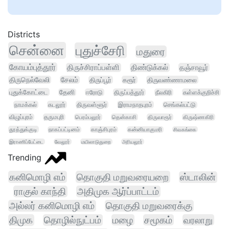
Districts
சென்னை
புதுச்சேரி
மதுரை
கோயம்புத்தூர்
திருச்சிராப்பள்ளி
திண்டுக்கல்
தஞ்சாவூர்
திருநெல்வேலி
சேலம்
திருப்பூர்
கரூர்
திருவண்ணாமலை
புதுக்கோட்டை
தேனி
ஈரோடு
திருப்பத்தூர்
நீலகிரி
கள்ளக்குறிச்சி
நாமக்கல்
கடலூர்
திருவள்ளூர்
இராமநாதபுரம்
செங்கல்பட்டு
விழுப்புரம்
தருமபுரி
பெரம்பலூர்
தென்காசி
திருவாரூர்
கிருஷ்ணகிரி
தூத்துக்குடி
நாகப்பட்டினம்
காஞ்சிபுரம்
கன்னியாகுமரி
சிவகங்கை
இராணிப்பேட்டை
வேலூர்
மயிலாடுதுறை
அரியலூர்
Trending
கனிமொழி எம்
தொகுதி மறுவரையறை
ஸ்டாலின்
ராகுல் காந்தி
அதிமுக ஆர்ப்பாட்டம்
அல்லர் கனிமொழி எம்
தொகுதி மறுவரைக்கு
திமுக
தொழில்நுட்பம்
மழை
சமூகம்
வரலாறு