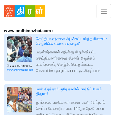
www.andhimazhai.com :
செய்தியாளர்களை அடிக்கப் பாய்ந்த சீமான்! -
செஞ்சியில் என்ன நடந்தது?
பவுன்சர்களால் தடுத்து நிறுத்தப்பட்ட
செய்தியாளர்களை சீமான் அடிக்கப்
பாய்ந்ததால், செஞ்சி பொதுக்கூட்ட
🕑
2025-08-18T05:52
மேடையில் பதற்றம் ஏற்பட்டது.விழுப்புரம்
www.andhimazhai.com
பணி நிரந்தரம்: ஒரே நாளில் மாற்றிப் பேசும்
திருமா!
தூய்மைப் பணியாளர்களை பணி நிரந்தரம்
செய்ய வேண்டும் என 14ஆம் தேதி வரை
வலியுறுத்தி வந்த விசிக தலைவர் தொல்.