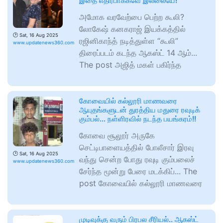
இதை எதிர்பாக்கவே இல்லையே!
அமோக வரவேற்பை பெற்ற கூலி?
லோகேஷ் கனகராஜ் இயக்கத்தில்
🕑
Sat, 16 Aug 2025
ரஜினிகாந்த் நடித்துள்ள “கூலி”
www.updatenews360.com
திரைப்படம் கடந்த ஆகஸ்ட் 14 ஆம்...
The post அஜித் மகள் பகிர்ந்த
கோவையில் கல்லூரி மாணவரை
ஆயுதங்களுடன் துரத்திய மதுரை ரவுடிக்
கும்பல்… நள்ளிரவில் நடந்த பயங்கரம்!!
கோவை சூலூர் அருகே
செட்டிபாளையத்தில் போலீசார் இரவு
🕑
Sat, 16 Aug 2025
வந்து சென்ற போது ரவுடி கும்பலைச்
www.updatenews360.com
சேர்ந்த மூன்று பேரை மடக்கிப்... The
post கோவையில் கல்லூரி மாணவரை
முடிவுக்கு வரும் பிரபல சீரியல்.. ஆகஸ்ட்