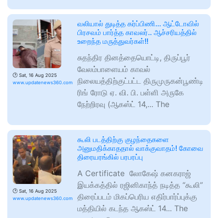
வலியால் துடித்த கர்ப்பிணி… ஆட்டோவில்
பிரசவம் பார்த்த காவலர்.. ஆச்சரியத்தில்
உறைந்த மருத்துவர்கள்!!
சுதந்திர தினத்தையொட்டி, திருப்பூர்
வேலம்பாளையம் காவல்
🕑
Sat, 16 Aug 2025
நிலையத்திற்குட்பட்ட திருமுருகன்பூண்டி
www.updatenews360.com
ரிங் ரோடு ஏ. வி. பி. பள்ளி அருகே
நேற்றிரவு (ஆகஸ்ட் 14,... The
கூலி படத்திற்கு குழந்தைகளை
அனுமதிக்காததால் வாக்குவாதம்! கோவை
திரையரங்கில் பரபரப்பு
A Certificate லோகேஷ் கனகராஜ்
இயக்கத்தில் ரஜினிகாந்த் நடித்த “கூலி”
🕑
Sat, 16 Aug 2025
திரைப்படம் மிகப்பெரிய எதிர்பார்ப்புக்கு
www.updatenews360.com
மத்தியில் கடந்த ஆகஸ்ட் 14... The