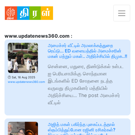
www.updatenews360.com :
அமைச்சர் வீட்டில் அமலாக்கத்துறை
ரெய்டு… ED வளையத்தில் அமைச்சரின்
மகன் மற்றும் மகள்.. அதிர்ச்சியில் திமுக..!!
சென்னை, மதுரை, திண்டுக்கல் உள்பட
ஐ பெரியசாமிக்கு சொந்தமான
🕑
Sat, 16 Aug 2025
இடங்களில் ED சோதனை நடத்த
www.updatenews360.com
வருவது திமுகவினர் மத்தியில்
அதிர்ச்சியை... The post அமைச்சர்
வீட்டில்
அஜித் மகள் பகிர்ந்த புகைப்படத்தால்
ஸ்தம்பித்துப்போன ரஜினி ரசிகர்கள்?