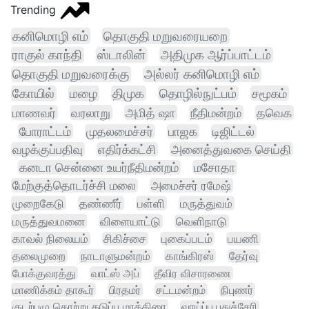
Trending
கனிமொழி எம்
தொகுதி மறுவரையறை
ராகுல் காந்தி
ஸ்டாலின்
அதிமுக ஆர்ப்பாட்டம்
தொகுதி மறுவரைக்கு
அல்லர் கனிமொழி எம்
கோயில்
மழை
திமுக
தொழில்நுட்பம்
சமூகம்
மாணவர்
வரலாறு
அமித் ஷா
நீதிமன்றம்
தவெக
போராட்டம்
முதலமைச்சர்
பாஜக
டிஜிட்டல்
வழக்குப்பதிவு
எதிர்க்கட்சி
அனைத்துவகை செய்தி
கனடா சென்னை உயர்நீதிமன்றம்
மசோதா
மேற்குத்தொடர்ச்சி மலை
அமைச்சர் ரமேஷ்
முறைகேடு
தண்ணீர்
பள்ளி
மருத்துவம்
மருத்துவமனை
விளையாட்டு
வெளிநாடு
காவல் நிலையம்
சிகிச்சை
புகைப்படம்
பயணி
தலைமுறை
நாடாளுமன்றம்
காங்கிரஸ்
தேர்வு
போக்குவரத்து
வாட்ஸ் அப்
தீவிர விசாரணை
மாணிக்கம் தாகூர்
பிரதமர்
சட்டமன்றம்
நிபுணர்
குடற்புழு தொற்று தடுப்பு மாத்திரை
வாய்ப்பு புதுச்சேரி