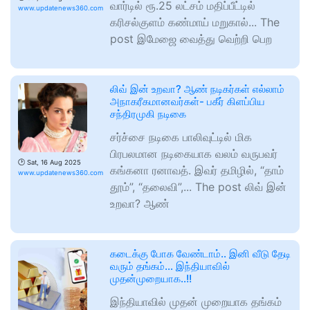
வார்டில் ரூ.25 லட்சம் மதிப்பீட்டில்
www.updatenews360.com
கரிசல்குளம் கண்மாய் மறுகால்... The
post இமேஜை வைத்து வெற்றி பெற
லிவ் இன் உறவா? ஆண் நடிகர்கள் எல்லாம்
அநாகரீகமானவர்கள்- பகீர் கிளப்பிய
சந்திரமுகி நடிகை
சர்ச்சை நடிகை பாலிவுட்டில் மிக
பிரபலமான நடிகையாக வலம் வருபவர்
🕑
Sat, 16 Aug 2025
கங்கனா ரனாவத். இவர் தமிழில், “தாம்
www.updatenews360.com
தூம்”, “தலைவி”,... The post லிவ் இன்
உறவா? ஆண்
கடைக்கு போக வேண்டாம்.. இனி வீடு தேடி
வரும் தங்கம்… இந்தியாவில்
முதன்முறையாக..!!
இந்தியாவில் முதன் முறையாக தங்கம்