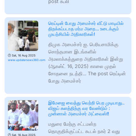
post கூலி
ரெய்டின் போது அமைச்சர் வீட்டு மாடியில்
திறக்கப்படாத மர்ம அறை… உடைக்கும்
முயற்சியில் அதிகாரிகள்!
திமுக அமைச்சர் ஐ. பெரியசாமிக்கு
சொந்தமான இடங்களில்
🕑
Sat, 16 Aug 2025
அமலாக்கத்துறை அதிகாரிகள் இன்று
www.updatenews360.com
(ஆகஸ்ட் 16, 2025) காலை முதல்
சோதனை நடத்தி... The post ரெய்டின்
போது அமைச்சர்
இமேஜை வைத்து வெற்றி பெற முடியாது..
விஜய் களத்திற்கு வர வேண்டும் :
முன்னாள் அமைச்சர் அட்வைஸ்!!
மதுரை மேற்கு சட்டமன்ற
தொகுதிக்குட்பட்ட கூடல் நகர் 2 வது
🕑
Sat, 16 Aug 2025