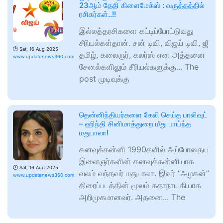
23ஆம் தேதி கிளைமேக்ஸ் : வருத்தத்தில்
ரசிகர்கள்..!!
இல்லத்தரசிகளை கட்டிப்போட்டுவது
சீரியல்கள்தான். சன் டிவி, விஜய் டிவி, ஜீ
🕑
Sat, 16 Aug 2025
தமிழ், கலைஞர், கலர்ஸ் என அத்தனை
www.updatenews360.com
சேனல்களிலும் சீரியல்களுக்கு... The
post முடிவுக்கு
தென்னிந்தியர்களை கேலி செய்த பாலிவுட்
– ஹிந்தி சினிமாத்துறை மீது பாய்ந்த
மதுபாலா!
கனவுக்கன்னி 1990களில் அப்போதைய
இளைஞர்களின் கனவுக்கன்னியாக
🕑
Sat, 16 Aug 2025
வலம் வந்தவர் மதுபாலா. இவர் “அழகன்”
www.updatenews360.com
திரைப்படத்தின் மூலம் கதாநாயகியாக
அறிமுகமானவர். அதனை... The