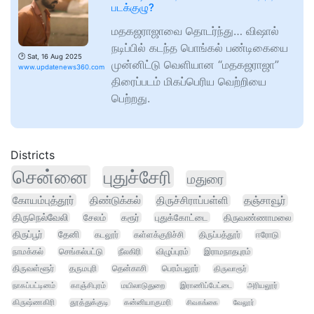
படக்குழு?
மதகஜராஜாவை தொடர்ந்து… விஷால்
நடிப்பில் கடந்த பொங்கல் பண்டிகையை
🕑
Sat, 16 Aug 2025
முன்னிட்டு வெளியான “மதகஜராஜா”
www.updatenews360.com
திரைப்படம் மிகப்பெரிய வெற்றியை
பெற்றது.
Districts
சென்னை
புதுச்சேரி
மதுரை
கோயம்புத்தூர்
திண்டுக்கல்
திருச்சிராப்பள்ளி
தஞ்சாவூர்
திருநெல்வேலி
சேலம்
கரூர்
புதுக்கோட்டை
திருவண்ணாமலை
திருப்பூர்
தேனி
கடலூர்
கள்ளக்குறிச்சி
திருப்பத்தூர்
ஈரோடு
நாமக்கல்
செங்கல்பட்டு
நீலகிரி
விழுப்புரம்
இராமநாதபுரம்
திருவள்ளூர்
தருமபுரி
தென்காசி
பெரம்பலூர்
திருவாரூர்
நாகப்பட்டினம்
காஞ்சிபுரம்
மயிலாடுதுறை
இராணிப்பேட்டை
அரியலூர்
கிருஷ்ணகிரி
தூத்துக்குடி
கன்னியாகுமரி
சிவகங்கை
வேலூர்