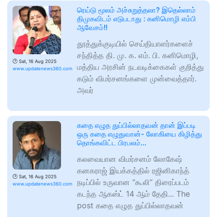
ரெய்டு மூலம் அச்சுறுத்தலா? இதெல்லாம்
திமுகவிடம் எடுபடாது : கனிமொழி எம்பி
ஆவேசம்!!
தூத்துக்குடியில் செய்தியாளர்களைச்
சந்தித்த தி. மு. க. எம். பி. கனிமொழி,
🕑
Sat, 16 Aug 2025
மத்திய அரசின் நடவடிக்கைகள் குறித்து
www.updatenews360.com
கடும் விமர்சனங்களை முன்வைத்தார்.
அவர்
கதை எழுத துப்பில்லாதவன் தான் இப்படி
ஒரு கதை எழுதுவான்- லோகியை கிழித்து
தொங்கவிட்ட பிரபலம்…
கலவையான விமர்சனம் லோகேஷ்
கனகராஜ் இயக்கத்தில் ரஜினிகாந்த்
🕑
Sat, 16 Aug 2025
நடிப்பில் உருவான “கூலி” திரைப்படம்
www.updatenews360.com
கடந்த ஆகஸ்ட் 14 ஆம் தேதி... The
post கதை எழுத துப்பில்லாதவன்