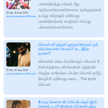
பாலஸ்தீனத்து மக்கள் மீது
ஆயிரமாயிரமாண்டுகளாக தாக்குதல்கள்
🕑
Sat, 16 Aug 2025
நடந்து வந்தாலும் தற்போது
www.updatenews360.com
பாலஸ்தீனத்தை கபழிகரம் செய்து
பல்லாயிரக்கணக்கான
பிக்பாஸ் வீட்டிற்குள் நுழையப்போகும் குக்
வித் கோமாளி பிரபலம்? அட, இந்த
நடிகரா?
விரைவில் தொடங்கப்போகும் பிக்பாஸ் 9
சின்னத்திரை ரசிகர்களின் மத்தியில்
🕑
Sat, 16 Aug 2025
மிகுந்த வரவேற்பை பெற்ற பிக்பாஸ் தமிழ்
www.updatenews360.com
நிகழ்ச்சி தற்போது வரை... The post
பிக்பாஸ்
8 வருடங்களாக கிடப்பில் கிடக்கும் ஜிவி
பிரகாஷ் படம்? திடீரென சர்ப்ரைஸ் தந்த