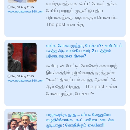
வாங்குவதற்கான பெப்பி கோல்ட் தங்க
🕑
Sat, 16 Aug 2025
சேமிப்பு மற்றும் முதலீட்டு புதிய
www.updatenews360.com
பரிமாணத்தை உருவாக்கும் மொபைல்...
The post கடைக்கு
என்ன சோனாமுத்தா; போச்சா?- கூலியிடம்
பலத்த அடி வாங்கிய வார் 2 படத்தின்
பரிதாபகரமான நிலை?
கூலியுடன் போட்டி! லோகேஷ் கனகராஜ்
இயக்கத்தில் ரஜினிகாந்த் நடித்துள்ள
🕑
Sat, 16 Aug 2025
“கூலி” திரைப்படம் கடந்த ஆகஸ்ட் 14
www.updatenews360.com
ஆம் தேதி மிகுந்த... The post என்ன
சோனாமுத்தா; போச்சா?-
பாஜகவுக்கு தூது… எப்படி வேணுமோ
எழுதிக்கோங்க.. கூட்டணியை உடைக்க
முடியாது : கொதிக்கும் வைகோ!!