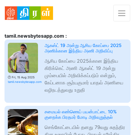
tamil.newsbytesapp.com :
ஆகஸ்ட் 19 அன்று ஆசிய கோப்பை 2025
அணிக்கான இந்திய அணி அறிவிப்பு
ஆசிய கோப்பை 2025க்கான இந்திய
கிரிக்கெட் அணி ஆகஸ்ட் 19 அன்று
மும்பையில் அறிவிக்கப்படும் என்றும்,
🕑
Fri, 15 Aug 2025
கேப்டனாக சூர்யகுமார் யாதவ் அணியை
tamil.newsbytesapp.com
வழிநடத்துவது உறுதி
சமையல் எண்ணெய் பயன்பாட்டை 10%
குறைக்க பிரதமர் மோடி அறிவுறுத்தல்
செங்கோட்டையில் தனது 79வது சுதந்திர
தின உரையின் போது, பிரதமர் நரேந்திர