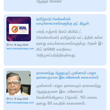
ஆளுநர் கேவின்
தமிழ்நாடு பிஎஸ்என்எல்
வாடிக்கையாளர்களுக்கு குட் நியூஸ்
பாரத் சஞ்சார் நிகம் லிமிடெட்
(பிஎஸ்என்எல்) தமிழ்நாடு வட்டத்தில் உள்ள
தனது வாடிக்கையாளர்களுக்கு அதன் இ-
🕑
Fri, 15 Aug 2025
சிம் (eSIM) வசதியை
tamil.newsbytesapp.com
அறிமுகப்படுத்தியுள்ளது.
நாகாலாந்து ஆளுநரும் முன்னாள் பாஜக
தலைவருமான இல.கணேசன் காலமானார்
முன்னாள் பாஜக தலைவரும் நாகாலாந்து
ஆளுநருமான இல. கணேசன்
வெள்ளிக்கிழமை (ஆகஸ்ட் 15) மாலை
🕑
Fri, 15 Aug 2025
தனது 80 வயதில் காலமானார்.
tamil.newsbytesapp.com