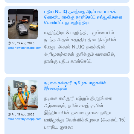
புதிய NU.IQ தளத்தை அடிப்படையாகக்
கொண்ட நான்கு கான்செப்ட் எஸ்யூவிகளை
வெளியிட்டது மஹிந்திரா
மஹிந்திரா & மஹிந்திரா மும்பையில்
நடந்த அதன் சுதந்திர தின நிகழ்வின்
🕑
Fri, 15 Aug 2025
போது, அதன் NU.IQ தளத்தின்
tamil.newsbytesapp.com
அறிமுகத்தைக் குறிக்கும் வகையில்,
நான்கு புதிய கான்செப்ட்
நடிகை கஸ்தூரி தமிழக பாஜகவில்
இணைந்தார்
நடிகை கஸ்தூரி மற்றும் திருநங்கை
ஆர்வலரும், நமீஸ் சவுத் குயின்
இந்தியாவின் தலைவருமான நமீதா
🕑
Fri, 15 Aug 2025
மாரிமுத்து வெள்ளிக்கிழமை (ஆகஸ்ட் 15)
tamil.newsbytesapp.com
பாரதிய ஜனதா