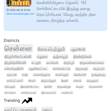
வெள்ளிக்கிழமை (ஆகஸ்ட் 15)
செங்கோட்டையில் இருந்து தனது
🕑
2025-08-15 07:03
தொடர்ச்சியான 12வது சுதந்திர தின
tamil.newsbytesapp.com
உரையை நிகழ்த்த உள்ளார்.
Districts
சென்னை
கோயம்புத்தூர்
புதுச்சேரி
திருச்சிராப்பள்ளி
மதுரை
தஞ்சாவூர்
திண்டுக்கல்
திருநெல்வேலி
கடலூர்
நாமக்கல்
திருப்பூர்
திருவண்ணாமலை
கள்ளக்குறிச்சி
புதுக்கோட்டை
செங்கல்பட்டு
திருவாரூர்
விழுப்புரம்
தருமபுரி
கரூர்
மயிலாடுதுறை
பெரம்பலூர்
தென்காசி
தூத்துக்குடி
நாகப்பட்டினம்
சேலம்
திருப்பத்தூர்
தேனி
ஈரோடு
விருதுநகர்
அரியலூர்
இராணிப்பேட்டை
நீலகிரி
திருவள்ளூர்
வேலூர்
கிருஷ்ணகிரி
சிவகங்கை
கன்னியாகுமரி
இராமநாதபுரம்
காஞ்சிபுரம்
Trending
வாய்ப்பு மாணவர்
மழை