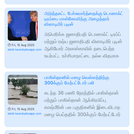
அடுத்தகட்ட பேச்சுவார்த்தைக்கு டொனால்ட்
டிரம்பை மாஸ்கோவிற்கு அழைத்தார்
விளாடிமிர் புடின்
அமெரிக்க ஜனாதிபதி டொனால்ட் டிரம்ப்
மற்றும் ரஷ்ய ஜனாதிபதி விளாடிமிர் புடின்
🕑
Fri, 15 Aug 2025
ஆகியோர் அலாஸ்காவில் நடைபெற்ற
tamil.newsbytesapp.com
உயர்மட்ட உச்சிமாநாட்டை நல்ல விதமாக
பாகிஸ்தானில் மழை வெள்ளத்திற்கு
300க்கும் மேற்பட்டோர் பலி
கடந்த 36 மணி நேரத்தில் பாகிஸ்தான்
மற்றும் பாகிஸ்தான் ஆக்கிரமிப்பு
காஷ்மீரின் பல பகுதிகளில் இடைவிடாத
🕑
Fri, 15 Aug 2025
மழை பெய்ததில் 300க்கும் மேற்பட்டோர்
tamil.newsbytesapp.com