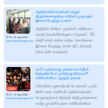
ஆந்திராவில் பெண்கள் மற்றும்
திருநங்கைகளுக்கு மாநிலம் முழுவதும்
இலவச பேருந்து பயணம்
ஆந்திரப் பிரதேச முதல்வர் சந்திரபாபு
நாயுடு வெள்ளிக்கிழமை (ஆகஸ்ட் 15)
🕑
Fri, 15 Aug 2025
ஸ்த்ரீ சக்தி என்ற மாநில அளவிலான
tamil.newsbytesapp.com
இலவச பேருந்து பயண திட்டத்தைத்
தொடங்கி வைத்தார்.
டிரம்ப் மூன்றாவது முறையாக அதிபர்
தேர்தலில் போட்டியிடுவது நிச்சயம்?
கலிபோர்னியா ஆளுநர் தகவல்
அமெரிக்க ஜனாதிபதி டொனால்ட் டிரம்ப்
நீண்டகால அரசியல் ஆதிக்கத்தைப்
🕑
Fri, 15 Aug 2025
பெறுவதற்காக தேர்தல் விதிமுறைகளை
tamil.newsbytesapp.com
மாற்ற முயற்சிப்பதாக கலிபோர்னியா