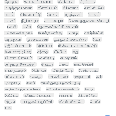
தேர்தல்
காவல் நிலையம்
சிகிச்சை
அதிமுக
மருத்துவமனை
திரைப்படம்
விமானம்
வாட்ஸ் அப்
பாடல்
விளையாட்டு
சேனல்
மருத்துவம்
பிரதமர்
பயணி
நீதிமன்றம்
சட்டமன்றம்
அனைத்துவகை செய்தி
பள்ளி
அச்சு
தொலைக்காட்சி ஊடகம்
பல்கலைக்கழகம்
போக்குவரத்து
மொழி
எதிர்க்கட்சி
மருத்துவர்
முதலமைச்சர்
யூடியூப் அலைவரிசை
சிறை
டிஜிட்டல் ஊடகம்
அறிவியல்
மின்னம்பலம் வாட்ஸ் அப்
அமைச்சர் ரமேஷ்
சந்தை
விடியோ
ளது
விமான நிலையம்
வெளிநாடு
மைதானம்
உள்துறை அமைச்சர்
சினிமா
யாகம்
ஹாட் செய்தி
நாடாளுமன்றம்
அமித் ஷா
நரேந்திர மோடி
தேசிய தினம்
பார்வையாளர்
கலைஞர்
ஊடகத்துறை
ஜனநாயகம்
தார்
முறைகேடு
வேண்
காவல்துறை வழக்குப்பதிவு
கார்கேமோஜ்தபா கமேனி
கமேனி கவலைக்கிடம்
கேமரா
பெட்ரோல்
குடும்பம் அட்டைதாரர்
சுகாதாரம்
பிரிவு கட்டுரை
ஆளுநர்
நாடாளுமன்ற உறுப்பினர்
மக்கள் அச்சம்செப்
போலீஸ்
ரயில்