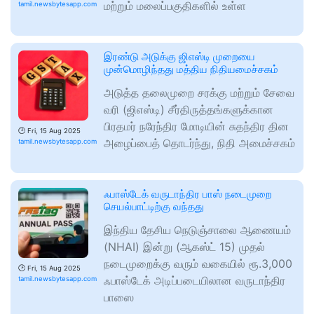
மற்றும் மலைப்பகுதிகளில் உள்ள
tamil.newsbytesapp.com
இரண்டு அடுக்கு ஜிஎஸ்டி முறையை
முன்மொழிந்தது மத்திய நிதியமைச்சகம்
அடுத்த தலைமுறை சரக்கு மற்றும் சேவை
வரி (ஜிஎஸ்டி) சீர்திருத்தங்களுக்கான
பிரதமர் நரேந்திர மோடியின் சுதந்திர தின
🕑
Fri, 15 Aug 2025
அழைப்பைத் தொடர்ந்து, நிதி அமைச்சகம்
tamil.newsbytesapp.com
ஃபாஸ்டேக் வருடாந்திர பாஸ் நடைமுறை
செயல்பாட்டிற்கு வந்தது
இந்திய தேசிய நெடுஞ்சாலை ஆணையம்
(NHAI) இன்று (ஆகஸ்ட் 15) முதல்
நடைமுறைக்கு வரும் வகையில் ரூ.3,000
🕑
Fri, 15 Aug 2025
ஃபாஸ்டேக் அடிப்படையிலான வருடாந்திர
tamil.newsbytesapp.com
பாஸை