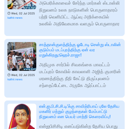
அமெரிக்காவைச் சேர்ந்த மார்கன் ஸ்டான்லி
நிறுவனம் உலக நாடுகளின் பொருளாதாரம்
🕑
Wed, 02 Jul 2025
பற்றி வெளியிட்ட ஆய்வு அறிக்கையில்
kathir.news
உலகில் அதிவேகமாக வளரும் பொருளாதார
சாத்தான்குளத்திற்கு ஓடோடி சென்று ஸ்டாலின்
குடும்பம் மடப்புரத்திற்கு ஏன் வர
மறுக்கிறது:ஹெச்.ராஜா!
அதிமுக சார்பில் சிவகங்கை மாவட்டம்
மடப்புரம் கோவில் காவலாளி அஜித் குமாரின்
🕑
Wed, 02 Jul 2025
மரணத்திற்கு நீதி கேட்டு திருப்புவனம்
kathir.news
சந்தைப்பேட்டை அருகே ஆர்ப்பாட்டம்
என்.ஐ.பி.சி.சி.டி'க்கு சாவித்ரிபாய் புலே தேசிய
மகளிர் மற்றும் குழந்தைகள் மேம்பாட்டு
நிறுவனம் என பெயர் மாற்றி கௌரவிப்பு!
என்ஐபிசிசிடி எனப்படுகின்ற தேசிய பொது