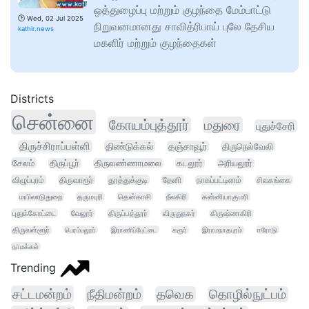
ஒத்துழைப்பு மற்றும் குழந்தை மேம்பாட்டு
🕑
Wed, 02 Jul 2025
நிறுவனமானது சாவித்ரிபாய் புலே தேசிய
kathir.news
மகளிர் மற்றும் குழந்தைகள்
Districts
சென்னை
கோயம்புத்தூர்
மதுரை
புதுச்சேரி
திருச்சிராப்பள்ளி
திண்டுக்கல்
தஞ்சாவூர்
திருநெல்வேலி
சேலம்
திருப்பூர்
திருவண்ணாமலை
கடலூர்
அரியலூர்
விழுப்புரம்
திருவாரூர்
தூத்துக்குடி
தேனி
நாகப்பட்டினம்
சிவகங்கை
மயிலாடுதுறை
தருமபுரி
தென்காசி
நீலகிரி
கன்னியாகுமரி
புதுக்கோட்டை
வேலூர்
திருப்பத்தூர்
விருதுநகர்
கிருஷ்ணகிரி
திருவள்ளூர்
பெரம்பலூர்
இராணிப்பேட்டை
கரூர்
இராமநாதபுரம்
ஈரோடு
நாமக்கல்
Trending
சட்டமன்றம்
நீதிமன்றம்
தவெக
தொழில்நுட்பம்