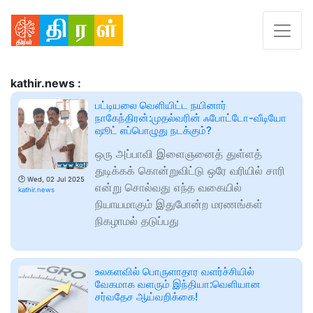
kathir.news :
பட்டியலை வெளியிட்ட நயினார்
நாகேந்திரன்:முதல்வரின் ஃபோட்டோ-வீடியோ
ஷூட் எப்பொழுது நடக்கும்?
ஒரு அப்பாவி இளைஞனைத் துள்ளத்
துடிக்கக் கொன்றுவிட்டு ஒரே வரியில் சாரி
🕑
Wed, 02 Jul 2025
என்று சொல்வது எந்த வகையில்
kathir.news
நியாயமாகும் இதுபோன்ற மரணங்கள்
நிகழாமல் தடுப்பது
உலகளவில் பொருளாதார வளர்ச்சியில்
வேகமாக வளரும் இந்தியா:வெளியான
சர்வதேச ஆய்வறிக்கை!