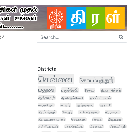
24
Districts
சென்னை
கோயம்புத்தூர்
மதுரை
புதுச்சேரி
சேலம்
திண்டுக்கல்
தஞ்சாவூர்
திருநெல்வேலி
நாகப்பட்டினம்
காஞ்சிபுரம்
கடலூர்
தூத்துக்குடி
தருமபுரி
திருப்பத்தூர்
வேலூர்
மயிலாடுதுறை
திருவாரூர்
திருவண்ணாமலை
தென்காசி
நீலகிரி
விழுப்புரம்
கன்னியாகுமரி
புதுக்கோட்டை
விருதுநகர்
திருவள்ளூர்