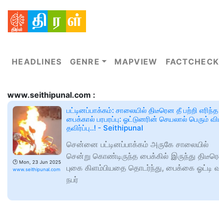
HEADLINES
GENRE
MAPVIEW
FACTCHECK
www.seithipunal.com :
பட்டினப்பாக்கம்: சாலையில் திடீரென தீ பற்றி எரிந்த
பைக்கால் பரபரப்பு: ஓட்டுனரின் செயலால் பெரும் வி
தவிர்ப்பு..! - Seithipunal
சென்னை பட்டினப்பாக்கம் அருகே சாலையில்
சென்று கொண்டிருந்த பைக்கில் இருந்து திடீர
🕑
Mon, 23 Jun 2025
புகை கிளம்பியதை தொடர்ந்து, பைக்கை ஓட்டி 
www.seithipunal.com
நபர்