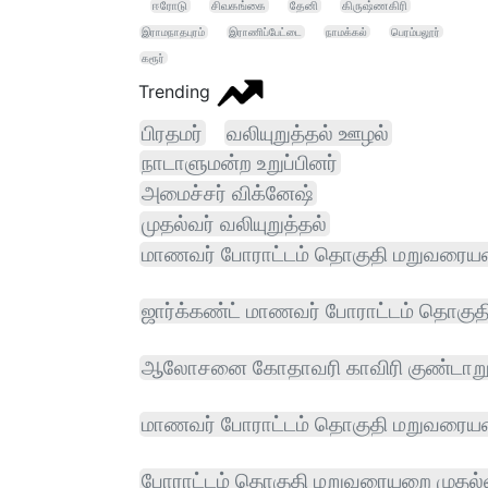
ஈரோடு
சிவகங்கை
தேனி
கிருஷ்ணகிரி
இராமநாதபுரம்
இராணிப்பேட்டை
நாமக்கல்
பெரம்பலூர்
கரூர்
Trending
பிரதமர்
வலியுறுத்தல் ஊழல்
நாடாளுமன்ற உறுப்பினர்
அமைச்சர் விக்னேஷ்
முதல்வர் வலியுறுத்தல்
மாணவர் போராட்டம் தொகுதி மறுவரையற
ஜார்க்கண்ட் மாணவர் போராட்டம் தொக
ஆலோசனை கோதாவரி காவிரி குண்டாற
மாணவர் போராட்டம் தொகுதி மறுவரை
போராட்டம் தொகுதி மறுவரையறை முதல்