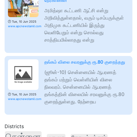
நேர்காணல்!
அமித்ஷா கூட்டணி ஆட்சி என்று
அறிவித்துள்ளதால், வரும் டிசம்பருக்குள்
🕑
Tue, 10 Jun 2025
அதிமுக கூட்டணியில் இருந்து
www.apcnewstamil.com
வெளியேறும் என்று சொல்வது
சாத்தியமில்லாதது என்று
தங்கம் விலை சவரனுக்கு ரூ.80 குறைந்தது
(ஜூன்-10) சென்னையில் ஆபரணத்
தங்கம் மற்றும் வெள்ளியின் விலை
நிலவரம். சென்னையில் ஆபரணத்
தங்கத்தின் விலையில் சரவனுக்கு ரூ.80
🕑
Tue, 10 Jun 2025
www.apcnewstamil.com
குறைந்துள்ளது. நேற்றைய
Districts
சென்னை