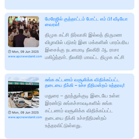
மேரேஜில் குத்தாட்டம் போட்ட எம் பி! வீடியோ
வைரல்!
திமுக கட்சி நிர்வாகி இல்லத் திருமண
விழாவில் படுகர் இன மக்களின் பாரம்பரிய
இசைக்கு நடனமாடி நீலகிரி ஆ. ராசா
🕑
Mon, 09 Jun 2025
மகிழ்ந்தாா். நீலகிரி மாவட்ட திமுக கட்சி
www.apcnewstamil.com
சுங்க கட்டணம் வசூலிக்க விதிக்கப்பட்ட
தடையை நீக்கி – உச்ச நீதிமன்றம் உத்தரவு!
மதுரை – தூத்துக்குடி இடையே உள்ள
இரண்டு சுங்கச்சாவடிகளில் சுங்க
கட்டணம் வசூலிக்க விதிக்கப்பட்ட
🕑
Mon, 09 Jun 2025
தடையை நீக்கி உச்சநீதிமன்றம்
www.apcnewstamil.com
உத்தரவிட்டுள்ளது.