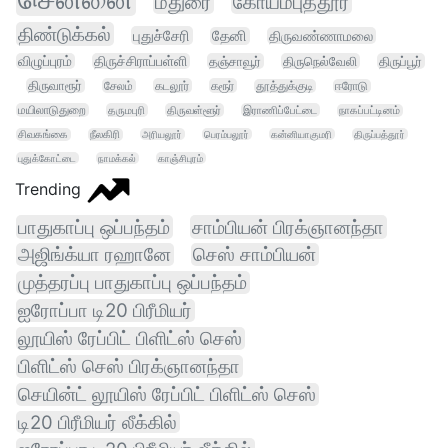
மதுரை
கோயம்புத்தூர்
திண்டுக்கல்
புதுச்சேரி
தேனி
திருவண்ணாமலை
விழுப்புரம்
திருச்சிராப்பள்ளி
தஞ்சாவூர்
திருநெல்வேலி
திருப்பூர்
திருவாரூர்
சேலம்
கடலூர்
கரூர்
தூத்துக்குடி
ஈரோடு
மயிலாடுதுறை
தருமபுரி
திருவள்ளூர்
இராணிப்பேட்டை
நாகப்பட்டினம்
சிவகங்கை
நீலகிரி
அரியலூர்
பெரம்பலூர்
கன்னியாகுமரி
திருப்பத்தூர்
புதுக்கோட்டை
நாமக்கல்
காஞ்சிபுரம்
Trending
பாதுகாப்பு ஒப்பந்தம்
சாம்பியன் பிரக்ஞானந்தா
அஜிங்க்யா ரஹானே
செஸ் சாம்பியன்
முத்தரப்பு பாதுகாப்பு ஒப்பந்தம்
ஐரோப்பா டி20 பிரீமியர்
லூயிஸ் ரேப்பிட் பிளிட்ஸ் செஸ்
பிளிட்ஸ் செஸ் பிரக்ஞானந்தா
செயின்ட் லூயிஸ் ரேப்பிட் பிளிட்ஸ் செஸ்
டி20 பிரீமியர் லீக்கில்