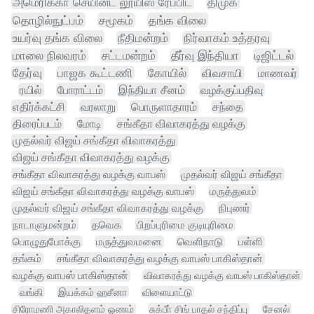
அமெரிக்கா செயின்ட் லூயிஸ் ரேப்பிட்
திமுக
தொழில்நுட்பம்
சமூகம்
தங்க விலை
உயர்வு தங்க விலை
நீதிமன்றம்
நிர்வாகம் உத்தரவு
மாலை நிலவரம்
சட்டமன்றம்
தீர்வு இந்தியா
டிஜிட்டல்
தேர்வு
பாஜக கூட்டணி
கோயில்
விவசாயி
மாணவர்
ரயில்
போராட்டம்
இந்தியா சீனம்
வழக்குப்பதிவு
எதிர்க்கட்சி
வரலாறு
பொருளாதாரம்
சந்தை
திரைப்படம்
மோடி
சங்கீதா விவாகரத்து வழக்கு
முதல்வர் விஜய் சங்கீதா விவாகரத்து
விஜய் சங்கீதா விவாகரத்து வழக்கு
சங்கீதா விவாகரத்து வழக்கு வாபஸ்
முதல்வர் விஜய் சங்கீதா
விஜய் சங்கீதா விவாகரத்து வழக்கு வாபஸ்
மருத்துவம்
முதல்வர் விஜய் சங்கீதா விவாகரத்து வழக்கு
நிபுணர்
நாடாளுமன்றம்
தவெக
பிறப்புரிமை குடியுரிமை
பொழுதுபோக்கு
மருத்துவமனை
வெளிநாடு
பள்ளி
தங்கம்
சங்கீதா விவாகரத்து வழக்கு வாபஸ் பாகிஸ்தான்
வழக்கு வாபஸ் பாகிஸ்தான்
விவாகரத்து வழக்கு வாபஸ் பாகிஸ்தான்
வங்கி
இயக்கம் ஹசீனா
விளையாட்டு
சிரோமணி அகாலிதளம் ஓணம்
சுக்பீா் சிங் பாதல் சந்திப்பு
சேனல்