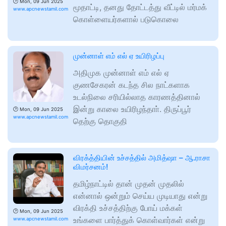
🕑
Mon, 09 Jun 2025
மூதாட்டி, தனது தோட்டத்து வீட்டில் மர்மக்
www.apcnewstamil.com
கொள்ளையர்களால் படுகொலை
முன்னாள் எம் எல் ஏ உயிரிழப்பு
அதிமுக முன்னாள் எம் எல் ஏ
குணசேகரன் கடந்த சில நாட்களாக
உடல்நிலை சரியில்லாத காரணத்தினால்
இன்று காலை உயிரிழந்தாா். திருப்பூர்
🕑
Mon, 09 Jun 2025
www.apcnewstamil.com
தெற்கு தொகுதி
விரக்த்தியின் உச்சத்தில் அமித்ஷா – ஆ.ராசா
விமர்சனம்!
தமிழ்நாட்டில் தான் முதன் முதலில்
என்னால் ஒன்றும் செய்ய முடியாது என்று
விரக்தி உச்சத்திற்கு போய் மக்கள்
🕑
Mon, 09 Jun 2025
உங்களை பார்த்துக் கொள்வார்கள் என்று
www.apcnewstamil.com