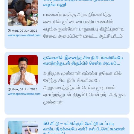
வழங்க மனு!
மாணவர்களுக்கு அரசு நிர்ணயித்த
எடையில் முட்டையை மதிய உணவில்
வழங்க நுகர்வோர் பாதுகாப்பு விழிப்புணர்வு
🕑
Mon, 09 Jun 2025
சேவை அமைப்பினர் மாவட்ட ஆட்சியரிடம்
www.apcnewstamil.com
தவெகவில் இனைந்த சில நிமிடங்களிலேயே
ஏமாற்றத்துடன் திரும்பிச் சென்ற அவலம்…
அதிமுக முன்னாள் எம்எல்ஏ தவெக வில்
சேர்ந்த சில நிமிடங்களிலேயே
அலுவலகத்திற்குள் செல்ல முடியாமல்
🕑
Mon, 09 Jun 2025
ஏமாற்றத்துடன் திரும்பி சென்றார். அதிமுக
www.apcnewstamil.com
முன்னாள்
50 சீட்டு – கட்சிக்குள் வேட்டு! எடப்பாடி
வாயே திறக்கலயே ஏன்? எஸ்.பி.லெட்சுமணன்