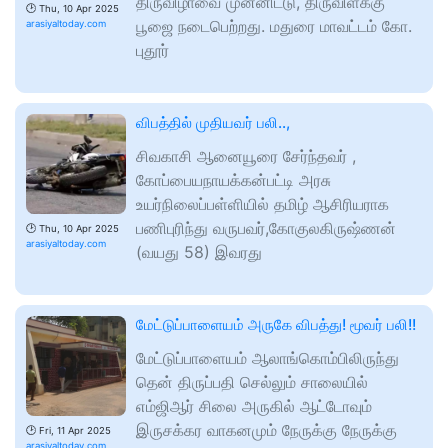
திருவிழாவை முன்னிட்டு, திருவிளக்கு
🕑
Thu, 10 Apr 2025
பூஜை நடைபெற்றது. மதுரை மாவட்டம் கோ.
arasiyaltoday.com
புதூர்
விபத்தில் ‌முதியவர் பலி..,
சிவகாசி ஆனையூரை சேர்ந்தவர் ,
கோப்பையநாயக்கன்பட்டி அரசு
உயர்நிலைப்பள்ளியில் தமிழ் ஆசிரியராக
பணிபுரிந்து வருபவர்,கோகுலகிருஷ்ணன்
🕑
Thu, 10 Apr 2025
arasiyaltoday.com
(வயது 58) இவரது
மேட்டுப்பாளையம் அருகே விபத்து! மூவர் பலி!!
மேட்டுப்பாளையம் ஆலாங்கொம்பிலிருந்து
தென் திருப்பதி செல்லும் சாலையில்
எம்ஜிஆர் சிலை அருகில் ஆட்டோவும்
இருசக்கர வாகனமும் நேருக்கு நேருக்கு
🕑
Fri, 11 Apr 2025
arasiyaltoday.com