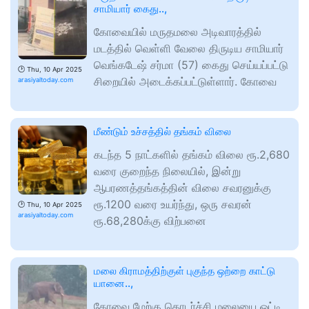
சாமியார் கைது..,
கோவையில் மருதமலை அடிவாரத்தில்
மடத்தில் வெள்ளி வேலை திருடிய சாமியார்
வெங்கடேஷ் சர்மா (57) கைது செய்யப்பட்டு
🕑
Thu, 10 Apr 2025
சிறையில் அடைக்கப்பட்டுள்ளார். கோவை
arasiyaltoday.com
மீண்டும் உச்சத்தில் தங்கம் விலை
கடந்த 5 நாட்களில் தங்கம் விலை ரூ.2,680
வரை குறைந்த நிலையில், இன்று
ஆபரணத்தங்கத்தின் விலை சவரனுக்கு
ரூ.1200 வரை உயர்ந்து, ஒரு சவரன்
🕑
Thu, 10 Apr 2025
arasiyaltoday.com
ரூ.68,280க்கு விற்பனை
மலை கிராமத்திற்குள் புகுந்த ஒற்றை காட்டு
யானை..,
கோவை மேற்கு தொடர்ச்சி மலையை ஒட்டி