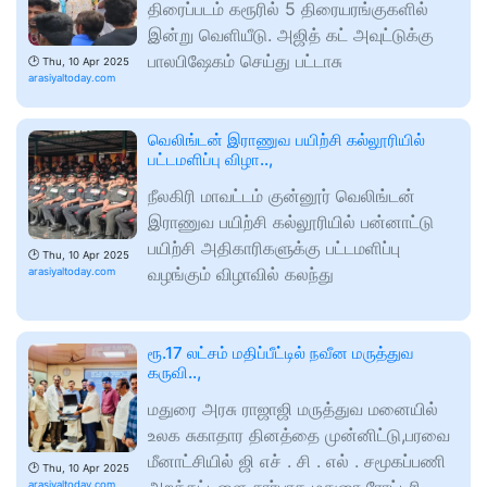
திரைப்படம் கரூரில் 5 திரையரங்குகளில்
இன்று வெளியீடு. அஜித் கட் அவுட்டுக்கு
பாலபிஷேகம் செய்து பட்டாசு
🕑
Thu, 10 Apr 2025
arasiyaltoday.com
வெலிங்டன் இராணுவ பயிற்சி கல்லூரியில்
பட்டமளிப்பு விழா..,
நீலகிரி மாவட்டம் குன்னூர் வெலிங்டன்
இராணுவ பயிற்சி கல்லூரியில் பன்னாட்டு
பயிற்சி அதிகாரிகளுக்கு பட்டமளிப்பு
🕑
Thu, 10 Apr 2025
வழங்கும் விழாவில் கலந்து
arasiyaltoday.com
ரூ.17 லட்சம் மதிப்பீட்டில் நவீன மருத்துவ
கருவி..,
மதுரை அரசு ராஜாஜி மருத்துவ மனையில்
உலக சுகாதார தினத்தை முன்னிட்டு,பரவை
மீனாட்சியில் ஜி எச் . சி . எல் . சமூகப்பணி
🕑
Thu, 10 Apr 2025
arasiyaltoday.com