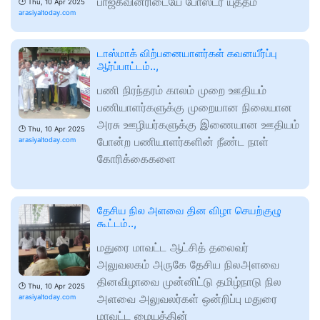
பாஜகவினரிடையே போஸ்டர் யுத்தம்
🕑
Thu, 10 Apr 2025
arasiyaltoday.com
டாஸ்மாக் விற்பனையாளர்கள் கவனயீர்ப்பு
ஆர்ப்பாட்டம்..,
பணி நிரந்தரம் காலம் முறை ஊதியம்
பணியாளர்களுக்கு முறையான நிலையான
அரசு ஊழியர்களுக்கு இணையான ஊதியம்
🕑
Thu, 10 Apr 2025
போன்ற பணியாளர்களின் நீண்ட நாள்
arasiyaltoday.com
கோரிக்கைகளை
தேசிய நில அளவை தின விழா செயற்குழு
கூட்டம்..,
மதுரை மாவட்ட ஆட்சித் தலைவர்
அலுவலகம் அருகே தேசிய நிலஅளவை
தினவிழாவை முன்னிட்டு தமிழ்நாடு நில
🕑
Thu, 10 Apr 2025
அளவை அலுவலர்கள் ஒன்றிப்பு மதுரை
arasiyaltoday.com
மாவட்ட மையத்தின்