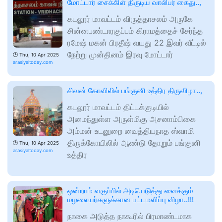
மோட்டார் சைக்கிள் திருடிய வாலிபர் கைது..,
கடலூர் மாவட்டம் விருத்தாசலம் அருகே
சின்னபண்டாரகுப்பம் கிராமத்தைச் சேர்ந்த
ரமேஷ் மகன் பிரதீஷ் வயது 22 இவர் வீட்டில்
நேற்று முன்தினம் இரவு மோட்டார்
🕑
Thu, 10 Apr 2025
arasiyaltoday.com
சிவன் கோவிலில் பங்குனி உத்திர திருவிழா..,
கடலூர் மாவட்டம் திட்டக்குடியில்
அமைந்துள்ள அருள்மிகு அசனாம்பிகை
அம்மன் உடனுறை வைத்தியநாத ஸ்வாமி
திருக்கோயிலில் ஆண்டு தோறும் பங்குனி
🕑
Thu, 10 Apr 2025
arasiyaltoday.com
உத்திர
ஒன்றாம் வகுப்பில் அடியெடுத்து வைக்கும்
மழலையர்களுக்கான பட்டமளிப்பு விழா..!!!
நாகை அடுத்த நாகூரில் பிரமாண்டமாக