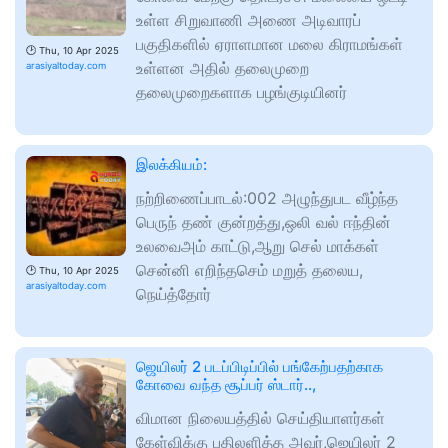
உள்ள சிறுவாணி அணை அடிவாரப்
பகுதிகளில் ஏராளமான மலை கிராமங்கள்
🕑
Thu, 10 Apr 2025
உள்ளன அதில் தலைமுறை
arasiyaltoday.com
தலைமுறைகளாக பழங்குடியினர்
இலக்கியம்:
நற்றிணைப்பாடல்:002 அழுந்துபட வீழ்ந்த
பெருந் தண் குன்றத்து,ஒலி வல் ஈந்தின்
உலவைஅம் காட்டு,ஆறு செல் மாக்கள்
சென்னி எறிந்தசெம் மறுத் தலைய,
🕑
Thu, 10 Apr 2025
arasiyaltoday.com
நெய்த்தோர்
ஜெயிலர் 2 படப்பிடிப்பில் பங்கேற்பதற்காக
கோவை வந்த சூப்பர் ஸ்டார்..,
விமான நிலையத்தில் செய்தியாளர்கள்
கேள்விக்கு பதிலளித்த அவர்,ஜெயிலர் 2