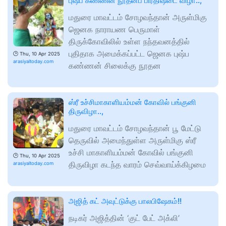
புஷ்ப கண்ணன் நூதனப் பிரதிஷ்டை விழா..,
மதுரை மாவட்டம் சோழவந்தான் அருள்மிகு
ஜெனக நாராயண பெருமாள்
திருக்கோவிலில் உள்ள நந்தவனத்தில்
புதிதாக அமைக்கப்பட்ட ஜெனக புஷ்ப
🕑
Thu, 10 Apr 2025
arasiyaltoday.com
கண்ணன் சிலைக்கு நூதன
ஸ்ரீ உச்சிமாகாளியம்மன் கோவில் பங்குனி
திருவிழா..,
மதுரை மாவட்டம் சோழவந்தான் பூ மேட்டு
தெருவில் அமைந்துள்ள அருள்மிகு ஸ்ரீ
உச்சி மாகாளியம்மன் கோவில் பங்குனி
🕑
Thu, 10 Apr 2025
திருவிழா கடந்த வாரம் செவ்வாய்க்கிழமை
arasiyaltoday.com
அஜித் கட் அவுட்டுக்கு பாலபிஷேகம்!!
நடிகர் அஜித்தின் ‘குட் பேட் அக்லி’