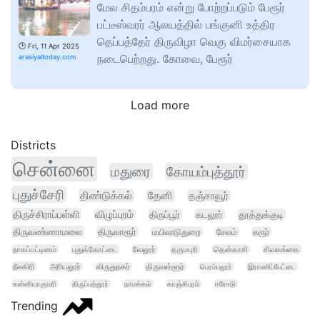
மேல சிதம்பரம் என்று போற்றப்படும் பேரூர்
பட்டீஸ்வரர் ஆலயத்தில் பங்குனி உத்திர
தெப்பத்தேர் திருவிழா வெகு விமர்சையாக
🕑
Fri, 11 Apr 2025
நடைபெற்றது. கோவை, பேரூர்
arasiyaltoday.com
Load more
Districts
சென்னை
மதுரை
கோயம்புத்தூர்
புதுச்சேரி
திண்டுக்கல்
தேனி
தஞ்சாவூர்
திருச்சிராப்பள்ளி
விழுப்புரம்
திருப்பூர்
கடலூர்
தூத்துக்குடி
திருவண்ணாமலை
திருவாரூர்
மயிலாடுதுறை
சேலம்
கரூர்
நாகப்பட்டினம்
புதுக்கோட்டை
வேலூர்
தருமபுரி
தென்காசி
சிவகங்கை
நீலகிரி
அரியலூர்
விருதுநகர்
திருவள்ளூர்
பெரம்பலூர்
இராணிப்பேட்டை
கன்னியாகுமரி
திருப்பத்தூர்
நாமக்கல்
காஞ்சிபுரம்
ஈரோடு
Trending