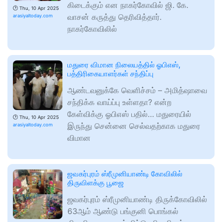
கிடைக்கும் என நாகர்கோவில் ஜி. கே.
🕑
Thu, 10 Apr 2025
வாசன் கருத்து தெரிவித்தார்.
arasiyaltoday.com
நாகர்கோவிலில்
மதுரை விமான நிலையத்தில் ஓபிஎஸ்,
பத்திரிகையாளர்கள் சந்திப்பு
ஆண்டவனுக்கே வெளிச்சம் – அமித்ஷாவை
சந்திக்க வாய்ப்பு உள்ளதா? என்ற
கேள்விக்கு ஓபிஎஸ் பதில்… மதுரையில்
🕑
Thu, 10 Apr 2025
இருந்து சென்னை செல்வதற்காக மதுரை
arasiyaltoday.com
விமான
ஜவகர்புரம் ஸ்ரீமுனியாண்டி கோவிலில்
திருவிளக்கு பூஜை
ஜவகர்புரம் ஸ்ரீமுனியாண்டி திருக்கோவிலில்
63ஆம் ஆண்டு பங்குனி பொங்கல்