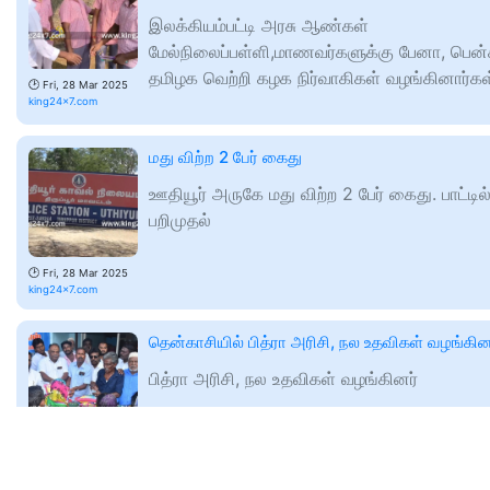
இலக்கியம்பட்டி அரசு ஆண்கள்
மேல்நிலைப்பள்ளி,மாணவர்களுக்கு பேனா, பென்ச
தமிழக வெற்றி கழக நிர்வாகிகள் வழங்கினார்கள
🕑
Fri, 28 Mar 2025
king24x7.com
மது விற்ற 2 பேர் கைது
ஊதியூர் அருகே மது விற்ற 2 பேர் கைது. பாட்டில
பறிமுதல்
🕑
Fri, 28 Mar 2025
king24x7.com
தென்காசியில் பித்ரா அரிசி, நல உதவிகள் வழங்கின
பித்ரா அரிசி, நல உதவிகள் வழங்கினர்
🕑
Fri, 28 Mar 2025
king24x7.com