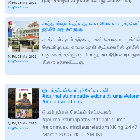
புரொமோஷன் விழாவில் கலந்து கொண்டனர்.
🕑
Fri, 28 Mar 2025
king24x7.com
சாத்தான்குளம் தந்தை, மகன் கொலை வழக்கு: எஸ
ஜாமீன் மனு தள்ளுபடி
சாத்தான்குளம் தந்தை, மகன் கொலை வழக்கில
தெடார்புடைய காவல் உதவி ஆய்வாளரின் ஜாமீன்
மனுவைத் தள்ளுபடி செய்து, உயர்நீதிமன்ற மது
🕑
Fri, 28 Mar 2025
கிளை உத்தரவிட்டது.
king24x7.com
டுபாக்குர்கள் செய்யும் சேட்டைகள்!!
#journalistumapathy #donaldtrump #elon
#indiausrelations
டுபாக்குர்கள் செய்யும் சேட்டைகள்!!
#journalistumapathy #donaldtrump
🕑
Fri, 28 Mar 2025
#elonmusk #indiausrelationsXKing 24x7 
king24x7.com
March 2025 11:00 AM IST