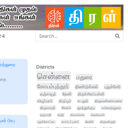
24
ாரத்துறை
Districts
சென்னை
மதுரை
ுறை
கோயம்புத்தூர்
திண்டுக்கல்
புதுச்சேரி
தஞ்சாவூர்
தேனி
திருச்சிராப்பள்ளி
விழுப்புரம்
திருப்பூர்
கடலூர்
திருவண்ணாமலை
திருவாரூர்
சேலம்
தூத்துக்குடி
மயிலாடுதுறை
தருமபுரி
கரூர்
சிவகங்கை
தென்காசி
கர் பிரபு
புதுக்கோட்டை
நாகப்பட்டினம்
நீலகிரி
திருவள்ளூர்