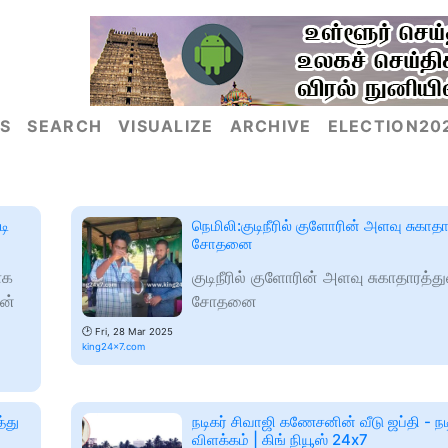
S
SEARCH
VISUALIZE
ARCHIVE
ELECTION20
டி
நெமிலி:குடிநீரில் குளோரின் அளவு சுகாத
சோதனை
ாக
குடிநீரில் குளோரின் அளவு சுகாதாரத்த
ன்
சோதனை
🕑
Fri, 28 Mar 2025
king24x7.com
்து
நடிகர் சிவாஜி கணேசனின் வீடு ஜப்தி - நடி
விளக்கம் | கிங் நியூஸ் 24x7