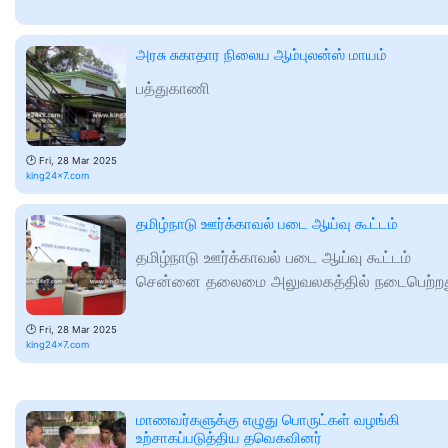
அரசு சுகாதார நிலைய ஆம்புலன்ஸ் மாயம்
பத்துகாணி
🕑
Fri, 28 Mar 2025
king24x7.com
தமிழ்நாடு ஊர்க்காவல் படை ஆய்வு கூட்டம்
தமிழ்நாடு ஊர்க்காவல் படை ஆய்வு கூட்டம்
சென்னை தலைமை அலுவலகத்தில் நடைபெற்றத
🕑
Fri, 28 Mar 2025
king24x7.com
மாணவர்களுக்கு எழுது பொருட்கள் வழங்கி
உற்சாகப்படுத்திய தவெகவினர்