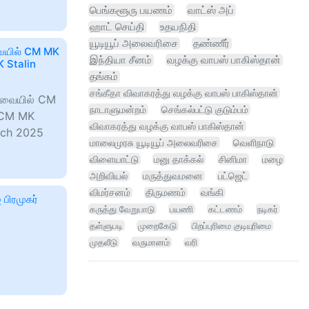
பெங்களூரு பயணம்
வாட்ஸ் அப்
ஹாட் செய்தி
உதயநிதி
யூடியூப் அலைவரிசை
தண்ணீர்
ரவையில் CM MK
இந்தியா சீனம்
வழக்கு வாபஸ் பாகிஸ்தான்
K Stalin
தங்கம்
சங்கீதா விவாகரத்து வழக்கு வாபஸ் பாகிஸ்தான்
பேரவையில் CM
நாடாளுமன்றம்
செங்கல்பட்டு குடும்பம்
! CM MK
விவாகரத்து வழக்கு வாபஸ் பாகிஸ்தான்
rch 2025
மாலைமுரசு யூடியூப் அலைவரிசை
வெளிநாடு
விளையாட்டு
மனு தாக்கல்
சினிமா
மழை
அறிவியல்
மருத்துவமனை
பட்ஜெட்
விமர்சனம்
திருமணம்
வங்கி
பிரமுகர்
கருத்து வேறுபாடு
பயணி
கட்டணம்
நடிகர்
தள்ளுபடி
முறைகேடு
பிறப்புரிமை குடியுரிமை
முதலீடு
வருமானம்
வரி