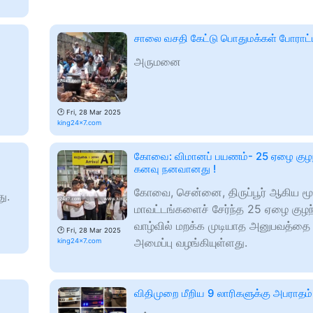
சாலை வசதி கேட்டு பொதுமக்கள் போராட்
அருமனை
🕑
Fri, 28 Mar 2025
king24x7.com
கோவை: விமானப் பயணம்- 25 ஏழை குழ
கனவு நனவானது !
கோவை, சென்னை, திருப்பூர் ஆகிய மூ
ு.
மாவட்டங்களைச் சேர்ந்த 25 ஏழை குழ
வாழ்வில் மறக்க முடியாத அனுபவத்தை 
🕑
Fri, 28 Mar 2025
அமைப்பு வழங்கியுள்ளது.
king24x7.com
விதிமுறை மீறிய 9 லாரிகளுக்கு அபராதம்