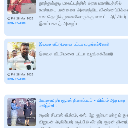
தூத்துக்குடி மாவட்டத்தில் அரசு மானியத்தில்
கால்நடை பண்ணை அமைத்திட விண்ணப்பிக்கல
என தொழில்முனைவோருக்கு மாவட்ட ஆட்சியர் 
🕑
Fri, 28 Mar 2025
இளம்பகவத் அழைப்பு
king24x7.com
இலவச வீட்டுமனை பட்டா வழங்கக்கோரி
இலவச வீட்டுமனை பட்டா வழங்கக்கோரி
🕑
Fri, 28 Mar 2025
king24x7.com
கோவை: தீர சூரன் திரைப்படம் - விக்ரம் ஆடி பாடி
மகிழ்ச்சி !
நடிகர் சீயான் விக்ரம், எஸ். ஜே சூர்யா மற்றும் த
விஜயன் ஆகியோர் நடிப்பில் வீர தீர சூரன் திரைப