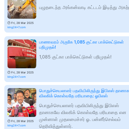
பழுதடைந்த அங்கன்வாடி கட்டடம் இடித்து அகற்
🕑
Fri, 28 Mar 2025
king24x7.com
பாணாவரம் அருகே 1,085 குட்கா பாக்கெட்டுகள்
பறிமுதல்!
1,085 குட்கா பாக்கெட்டுகள் பறிமுதல்!
🕑
Fri, 28 Mar 2025
king24x7.com
பொதுச்செயலாளர் பதவியிலிருந்து இபிஎஸ் தானா
விலகிக் கொள்வதே மரியாதை: ஓபிஎஸ்
பொதுச்செயலாளர் பதவியிலிருந்து இபிஎஸ்
தானாகவே விலகிக் கொள்வதே மரியாதை என
முன்னாள் முதலமைச்சர் ஓ. பன்​னீர்​செல்​வம்
🕑
Fri, 28 Mar 2025
தெரிவித்துள்ளார்.
king24x7.com