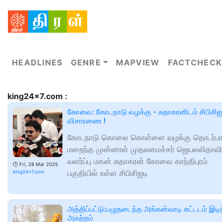
HEADLINES
GENRE
MAPVIEW
FACTCHECK
king24x7.com :
கோவை: கோடநாடு வழக்கு - சுதாகரனிடம் சிபிசிஐ
விசாரணை !
கோடநாடு கொலை கொள்ளை வழக்கு தொடர்ப
மறைந்த முன்னாள் முதலமைச்சர் ஜெயலலிதாவி
வளர்ப்பு மகன் சுதாகரன் கோவை காந்திபுரம்
🕑
Fri, 28 Mar 2025
பகுதியில் உள்ள சிபிசிஐடி
king24x7.com
அத்திப்பட்டு:பழுதடைந்த அங்கன்வாடி கட்டடம் இடித
அகற்றம்