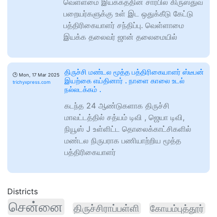
வெள்ளமை இயக்கத்தின் சார்பில் கிருஸ்துவ
பறையர்களுக்கு உள் இட ஒதுக்கீடு கேட்டு
பத்திரிகையாளர் சந்திப்பு. வெள்ளாமை
இயக்க தலைவர் ஜான் தலைமையில்
திருச்சி மண்டல மூத்த பத்திரிகையாளர் ஸ்டீபன்
🕑
Mon, 17 Mar 2025
இயற்கை எய்தினார் . நாளை காலை உடல்
trichyxpress.com
நல்லடக்கம் .
கடந்த 24 ஆண்டுகளாக திருச்சி
மாவட்டத்தில் சத்யம் டிவி , ஜெயா டிவி,
நியூஸ் J உள்ளிட்ட தொலைக்காட்சிகளில்
மண்டல நிருபராக பணியாற்றிய மூத்த
பத்திரிகையாளர்
Districts
சென்னை
திருச்சிராப்பள்ளி
கோயம்புத்தூர்