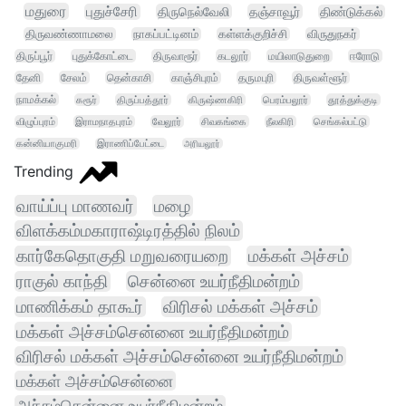
மதுரை
புதுச்சேரி
திருநெல்வேலி
தஞ்சாவூர்
திண்டுக்கல்
திருவண்ணாமலை
நாகப்பட்டினம்
கள்ளக்குறிச்சி
விருதுநகர்
திருப்பூர்
புதுக்கோட்டை
திருவாரூர்
கடலூர்
மயிலாடுதுறை
ஈரோடு
தேனி
சேலம்
தென்காசி
காஞ்சிபுரம்
தருமபுரி
திருவள்ளூர்
நாமக்கல்
கரூர்
திருப்பத்தூர்
கிருஷ்ணகிரி
பெரம்பலூர்
தூத்துக்குடி
விழுப்புரம்
இராமநாதபுரம்
வேலூர்
சிவகங்கை
நீலகிரி
செங்கல்பட்டு
கன்னியாகுமரி
இராணிப்பேட்டை
அரியலூர்
Trending
வாய்ப்பு மாணவர்
மழை
விளக்கம்மகாராஷ்டிரத்தில் நிலம்
கார்கேதொகுதி மறுவரையறை
மக்கள் அச்சம்
ராகுல் காந்தி
சென்னை உயர்நீதிமன்றம்
மாணிக்கம் தாகூர்
விரிசல் மக்கள் அச்சம்
மக்கள் அச்சம்சென்னை உயர்நீதிமன்றம்
விரிசல் மக்கள் அச்சம்சென்னை உயர்நீதிமன்றம்
மக்கள் அச்சம்சென்னை
அச்சம்சென்னை உயர்நீதிமன்றம்