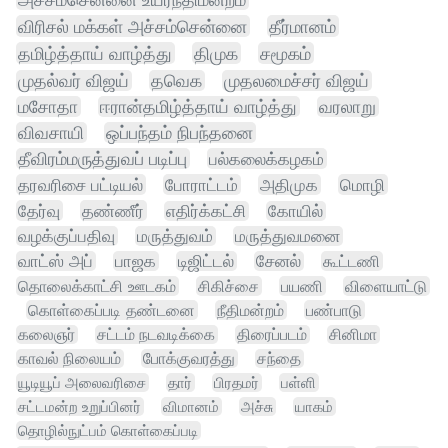
விரிசல் மக்கள் அச்சம்சென்னை
தீர்மானம்
தமிழ்த்தாய் வாழ்த்து
திமுக
சமூகம்
முதல்வர் விஜய்
தவெக
முதலமைச்சர் விஜய்
மசோதா
ஈரான்தமிழ்த்தாய் வாழ்த்து
வரலாறு
விவசாயி
ஒப்பந்தம் நிபந்தனை
தீவிரம்மருத்துவப் படிப்பு
பல்கலைக்கழகம்
தரவரிசை பட்டியல்
போராட்டம்
அதிமுக
மொழி
தேர்வு
தண்ணீர்
எதிர்க்கட்சி
கோயில்
வழக்குப்பதிவு
மருத்துவம்
மருத்துவமனை
வாட்ஸ் அப்
பாஜக
டிஜிட்டல்
சேனல்
கூட்டணி
தொலைக்காட்சி ஊடகம்
சிகிச்சை
பயணி
விளையாட்டு
கொள்கைப்படி தண்டனை
நீதிமன்றம்
பண்பாடு
கலைஞர்
சட்டம் நடவடிக்கை
திரைப்படம்
சினிமா
காவல் நிலையம்
போக்குவரத்து
சந்தை
யூடியூப் அலைவரிசை
தார்
பிரதமர்
பள்ளி
சட்டமன்ற உறுப்பினர்
விமானம்
அச்சு
யாகம்
தொழில்நுட்பம் கொள்கைப்படி