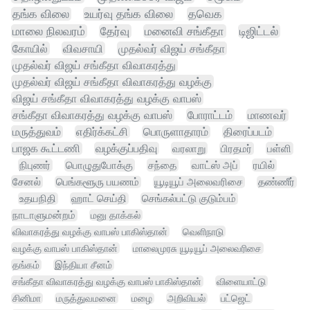
தங்க விலை
உயர்வு தங்க விலை
தவெக
மாலை நிலவரம்
தேர்வு
மனைவி சங்கீதா
டிஜிட்டல்
கோயில்
விவசாயி
முதல்வர் விஜய் சங்கீதா
முதல்வர் விஜய் சங்கீதா விவாகரத்து
முதல்வர் விஜய் சங்கீதா விவாகரத்து வழக்கு
விஜய் சங்கீதா விவாகரத்து வழக்கு வாபஸ்
சங்கீதா விவாகரத்து வழக்கு வாபஸ்
போராட்டம்
மாணவர்
மருத்துவம்
எதிர்க்கட்சி
பொருளாதாரம்
திரைப்படம்
பாஜக கூட்டணி
வழக்குப்பதிவு
வரலாறு
பிரதமர்
பள்ளி
நிபுணர்
பொழுதுபோக்கு
சந்தை
வாட்ஸ் அப்
ரயில்
சேனல்
பெங்களூரு பயணம்
யூடியூப் அலைவரிசை
தண்ணீர்
உதயநிதி
ஹாட் செய்தி
செங்கல்பட்டு குடும்பம்
நாடாளுமன்றம்
மனு தாக்கல்
விவாகரத்து வழக்கு வாபஸ் பாகிஸ்தான்
வெளிநாடு
வழக்கு வாபஸ் பாகிஸ்தான்
மாலைமுரசு யூடியூப் அலைவரிசை
தங்கம்
இந்தியா சீனம்
சங்கீதா விவாகரத்து வழக்கு வாபஸ் பாகிஸ்தான்
விளையாட்டு
சினிமா
மருத்துவமனை
மழை
அறிவியல்
பட்ஜெட்