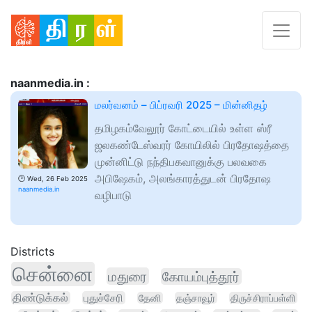
naanmedia.in :
மலர்வனம் – பிப்ரவரி 2025 – மின்னிதழ்
தமிழகம்வேலூர் கோட்டையில் உள்ள ஸ்ரீ
ஜலகண்டேஸ்வரர் கோயிலில் பிரதோஷத்தை
முன்னிட்டு நந்திபகவானுக்கு பலவகை
அபிஷேகம், அலங்காரத்துடன் பிரதோஷ
🕑
Wed, 26 Feb 2025
naanmedia.in
வழிபாடு
Districts
சென்னை
மதுரை
கோயம்புத்தூர்
திண்டுக்கல்
புதுச்சேரி
தேனி
தஞ்சாவூர்
திருச்சிராப்பள்ளி