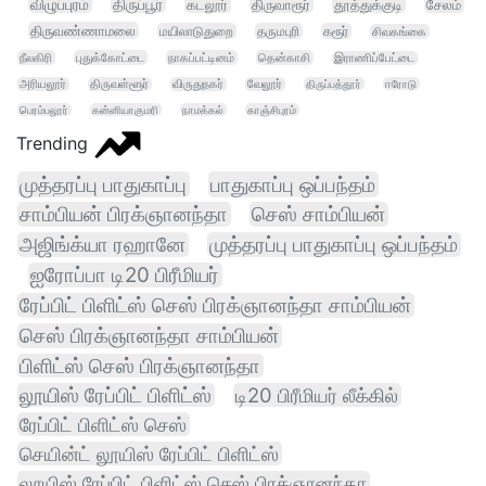
விழுப்புரம்
திருப்பூர்
கடலூர்
திருவாரூர்
தூத்துக்குடி
சேலம்
திருவண்ணாமலை
மயிலாடுதுறை
தருமபுரி
கரூர்
சிவகங்கை
நீலகிரி
புதுக்கோட்டை
நாகப்பட்டினம்
தென்காசி
இராணிப்பேட்டை
அரியலூர்
திருவள்ளூர்
விருதுநகர்
வேலூர்
திருப்பத்தூர்
ஈரோடு
பெரம்பலூர்
கன்னியாகுமரி
நாமக்கல்
காஞ்சிபுரம்
Trending
முத்தரப்பு பாதுகாப்பு
பாதுகாப்பு ஒப்பந்தம்
சாம்பியன் பிரக்ஞானந்தா
செஸ் சாம்பியன்
அஜிங்க்யா ரஹானே
முத்தரப்பு பாதுகாப்பு ஒப்பந்தம்
ஐரோப்பா டி20 பிரீமியர்
ரேப்பிட் பிளிட்ஸ் செஸ் பிரக்ஞானந்தா சாம்பியன்
செஸ் பிரக்ஞானந்தா சாம்பியன்
பிளிட்ஸ் செஸ் பிரக்ஞானந்தா
லூயிஸ் ரேப்பிட் பிளிட்ஸ்
டி20 பிரீமியர் லீக்கில்
ரேப்பிட் பிளிட்ஸ் செஸ்
செயின்ட் லூயிஸ் ரேப்பிட் பிளிட்ஸ்
லூயிஸ் ரேப்பிட் பிளிட்ஸ் செஸ் பிரக்ஞானந்தா