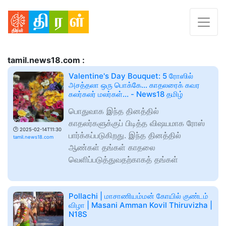
tamil.news18.com :
Valentine's Day Bouquet: 5 ரோஸில்
அசத்தலா ஒரு பொக்கே... காதலரைக் கவர
கலர்கலர் மலர்கள்... - News18 தமிழ்
பொதுவாக இந்த தினத்தில்
காதலர்களுக்குப் பிடித்த விஷயமாக ரோஸ்
🕑
2025-02-14T11:30
பார்க்கப்படுகிறது. இந்த தினத்தில்
tamil.news18.com
ஆண்கள் தங்கள் காதலை
வெளிப்படுத்துவதற்காகத் தங்கள்
Pollachi | மாசாணியம்மன் கோயில் குண்டம்
விழா | Masani Amman Kovil Thiruvizha |
N18S