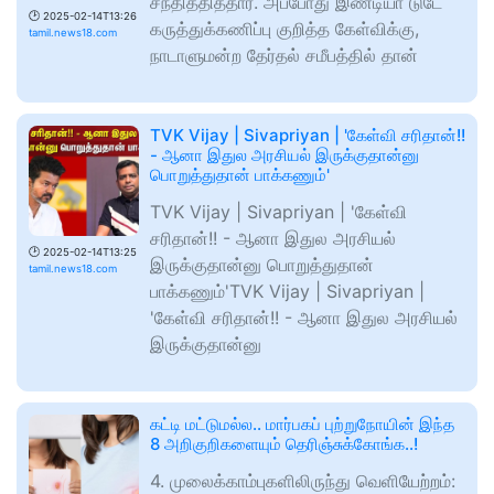
சந்தித்தித்தார். அப்போது இண்டியா டுடே
🕑
2025-02-14T13:26
கருத்துக்கணிப்பு குறித்த கேள்விக்கு,
tamil.news18.com
நாடாளுமன்ற தேர்தல் சமீபத்தில் தான்
TVK Vijay | Sivapriyan | 'கேள்வி சரிதான்!!
- ஆனா இதுல அரசியல் இருக்குதான்னு
பொறுத்துதான் பாக்கணும்'
TVK Vijay | Sivapriyan | 'கேள்வி
சரிதான்!! - ஆனா இதுல அரசியல்
🕑
2025-02-14T13:25
இருக்குதான்னு பொறுத்துதான்
tamil.news18.com
பாக்கணும்'TVK Vijay | Sivapriyan |
'கேள்வி சரிதான்!! - ஆனா இதுல அரசியல்
இருக்குதான்னு
கட்டி மட்டுமல்ல.. மார்பகப் புற்றுநோயின் இந்த
8 அறிகுறிகளையும் தெரிஞ்சுக்கோங்க..!
4. முலைக்காம்புகளிலிருந்து வெளியேற்றம்: