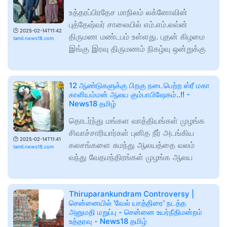
உத்தரப்பிரதேச மாநிலம் லக்னோவின்
புத்தேஷ்வர் சாலையில் எம்.எம்.லவ்ன்
🕑
2025-02-14T11:42
திருமண மண்டபம் உள்ளது. புதன் கிழமை
tamil.news18.com
இங்கு இரவு திருமணம் நிகழ்வு ஒன்றுக்கு
12 ஆண்டுகளுக்கு பிறகு நடைபெற்ற ஸ்ரீ மகா
காளியம்மன் ஆலய கும்பாபிஷேகம்..!! -
News18 தமிழ்
தொடர்ந்து மங்கள வாத்தியங்கள் முழங்க
சிவாச்சாரியார்கள் புனித நீர் அடங்கிய
🕑
2025-02-14T11:41
கலசங்களை சுமந்து ஆலயத்தை வலம்
tamil.news18.com
வந்து வேதமந்திரங்கள் முழங்க ஆலய
Thiruparankundram Controversy |
சென்னையில் 'வேல் யாத்திரை' நடத்த
அனுமதி மறுப்பு - சென்னை உயர்நீதிமன்றம்
உத்தரவு - News18 தமிழ்