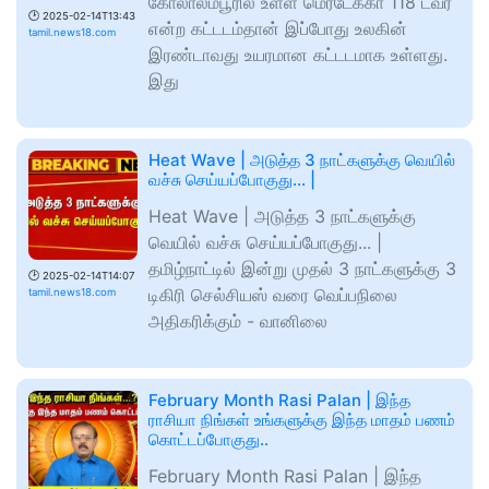
கோலாலம்பூரில் உள்ள மெர்டேக்கா 118 டவர்
🕑
2025-02-14T13:43
என்ற கட்டடம்தான் இப்போது உலகின்
tamil.news18.com
இரண்டாவது உயரமான கட்டடமாக உள்ளது.
இது
Heat Wave | அடுத்த 3 நாட்களுக்கு வெயில்
வச்சு செய்யப்போகுது... |
Heat Wave | அடுத்த 3 நாட்களுக்கு
வெயில் வச்சு செய்யப்போகுது... |
தமிழ்நாட்டில் இன்று முதல் 3 நாட்களுக்கு 3
🕑
2025-02-14T14:07
டிகிரி செல்சியஸ் வரை வெப்பநிலை
tamil.news18.com
அதிகரிக்கும் - வானிலை
February Month Rasi Palan | இந்த
ராசியா நிங்கள் உங்களுக்கு இந்த மாதம் பணம்
கொட்டப்போகுது..
February Month Rasi Palan | இந்த