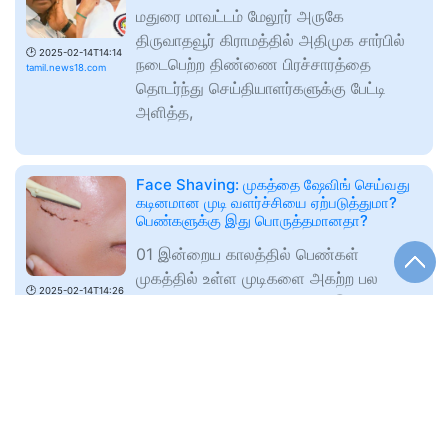
மதுரை மாவட்டம் மேலூர் அருகே
திருவாதவூர் கிராமத்தில் அதிமுக சார்பில்
🕑
2025-02-14T14:14
நடைபெற்ற திண்ணை பிரச்சாரத்தை
tamil.news18.com
தொடர்ந்து செய்தியாளர்களுக்கு பேட்டி
அளித்த,
Face Shaving: முகத்தை ஷேவிங் செய்வது
கடினமான முடி வளர்ச்சியை ஏற்படுத்துமா?
பெண்களுக்கு இது பொருத்தமானதா?
01 இன்றைய காலத்தில் பெண்கள்
முகத்தில் உள்ள முடிகளை அகற்ற பல
🕑
2025-02-14T14:26
வழிகளை கையாளுகின்றனர். இந்த
tamil.news18.com
முறைகளில் ஒன்று முகத்தை ஷேவிங்
செய்வதாகும். கடந்த சில
Rajan Chellappa | ADMK | "ஓபிஎஸ்
அமைதியாக இருந்தால் அதிமுகவில்