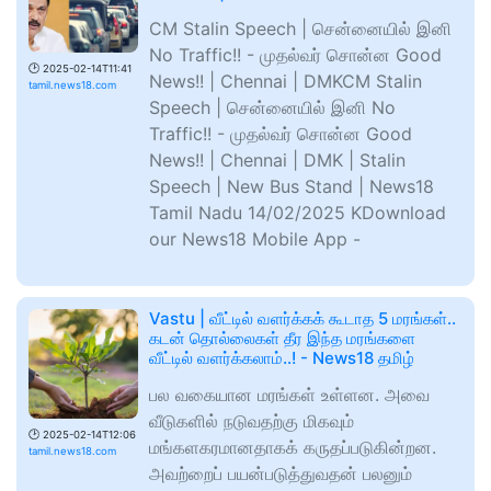
CM Stalin Speech | சென்னையில் இனி
No Traffic!! - முதல்வர் சொன்ன Good
🕑
2025-02-14T11:41
News!! | Chennai | DMKCM Stalin
tamil.news18.com
Speech | சென்னையில் இனி No
Traffic!! - முதல்வர் சொன்ன Good
News!! | Chennai | DMK | Stalin
Speech | New Bus Stand | News18
Tamil Nadu 14/02/2025 KDownload
our News18 Mobile App -
Vastu | வீட்டில் வளர்க்கக் கூடாத 5 மரங்கள்..
கடன் தொல்லைகள் தீர இந்த மரங்களை
வீட்டில் வளர்க்கலாம்..! - News18 தமிழ்
பல வகையான மரங்கள் உள்ளன. அவை
வீடுகளில் நடுவதற்கு மிகவும்
🕑
2025-02-14T12:06
மங்களகரமானதாகக் கருதப்படுகின்றன.
tamil.news18.com
அவற்றைப் பயன்படுத்துவதன் பலனும்