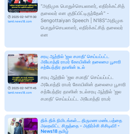
"அதிமுக பொதுச்செயலாளர், எதிர்க்கட்சித்
தலைவர் என குறிப்பிட்டிருந்தேன்" -
🕑
2025-02-14T11:30
Sengottaiyan Speech | N18S"அதிமுக
tamil.news18.com
பொதுச்செயலாளர், எதிர்க்கட்சித் தலைவர்
என
சரயு ஆற்றில் 'ஜல சமாதி' செய்யப்பட்ட
அயோத்தி ராமர் கோயிலின் தலைமை பூசாரி
சத்யேந்திர தாஸின் உடல்
சரயு ஆற்றில் 'ஜல சமாதி' செய்யப்பட்ட
அயோத்தி ராமர் கோயிலின் தலைமை பூசாரி
🕑
2025-02-14T11:45
சத்யேந்திர தாஸின் உடல்சரயு ஆற்றில் 'ஜல
tamil.news18.com
சமாதி' செய்யப்பட்ட அயோத்தி ராமர்
திக் திக் நிமிடங்கள்... திருமண மண்டபத்தை
அலறவிட்ட சிறுத்தை - அதிர்ச்சி சிசிடிவி! -
News18 தமிழ்