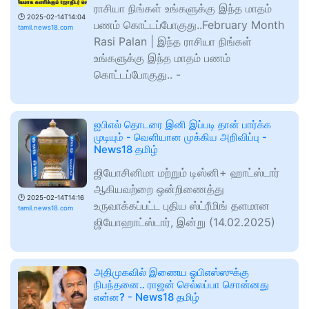
ராசியா நிங்கள் உங்களுக்கு இந்த மாதம்
🕑
2025-02-14T14:04
பணம் கொட்டப்போகுது..February Month
tamil.news18.com
Rasi Palan | இந்த ராசியா நிங்கள்
உங்களுக்கு இந்த மாதம் பணம்
கொட்டப்போகுது.. -
ஐபிஎல் தொடரை இனி இப்படி தான் பார்க்க
முடியும் - வெளியான முக்கிய அறிவிப்பு -
News18 தமிழ்
ஜியோசினிமா மற்றும் டிஸ்னி+ ஹாட்ஸ்டார்
ஆகியவற்றை ஒன்றிணைத்து
🕑
2025-02-14T14:16
உருவாக்கப்பட்ட புதிய ஸ்ட்ரீமிங் தளமான
tamil.news18.com
ஜியோஹாட்ஸ்டார், இன்று (14.02.2025)
அதிமுகவில் இணைய ஓபிஎஸ்ஸுக்கு
நிபந்தனை.. ராஜன் செல்லப்பா சொன்னது
என்ன? - News18 தமிழ்