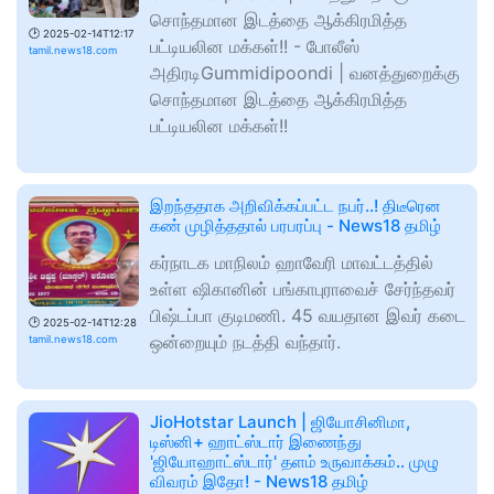
சொந்தமான இடத்தை ஆக்கிரமித்த
🕑
2025-02-14T12:17
பட்டியலின மக்கள்!! - போலீஸ்
tamil.news18.com
அதிரடிGummidipoondi | வனத்துறைக்கு
சொந்தமான இடத்தை ஆக்கிரமித்த
பட்டியலின மக்கள்!!
இறந்ததாக அறிவிக்கப்பட்ட நபர்..! திடீரென
கண் முழித்ததால் பரபரப்பு - News18 தமிழ்
கர்நாடக மாநிலம் ஹாவேரி மாவட்டத்தில்
உள்ள ஷிகானின் பங்காபுராவைச் சேர்ந்தவர்
பிஷ்டப்பா குடிமணி. 45 வயதான இவர் கடை
🕑
2025-02-14T12:28
ஒன்றையும் நடத்தி வந்தார்.
tamil.news18.com
JioHotstar Launch | ஜியோசினிமா,
டிஸ்னி+ ஹாட்ஸ்டார் இணைந்து
'ஜியோஹாட்ஸ்டார்' தளம் உருவாக்கம்.. முழு
விவரம் இதோ! - News18 தமிழ்