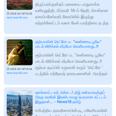
திருப்பரங்குன்றம் மலையை பாதுகாக்க
வலியுறுத்தி, பிப்ரவரி 18-ம் தேதி, சென்னை
🕑
2025-02-14T13:35
ஏகாம்பரேஸ்வரர் கோயிலில் இருந்து
tamil.news18.com
கந்தக்கோட்டம் வரை வேல் யாத்திரை நடத்த
சூர்யாவின் ரெட்ரோ பட "கண்ணாடி பூவே"
பாடல் லிரிக்கல் வீடியோ வெளியானது..!!
சூர்யாவின் ரெட்ரோ பட "கண்ணாடி பூவே"
பாடல் லிரிக்கல் வீடியோ வெளியானது..!!
சூர்யா நடிப்பில் உருவாகி வரும் 'ரெட்ரோ '
🕑
2025-02-14T13:34
படத்தில் சந்தோஷ் நாராயணனின் அசத்தல்
tamil.news18.com
ஷாங்காய் டவர் அல்ல...! புர்ஜ் கலிஃபாவுக்குப்
பிறகு உலகின் இரண்டாவது உயரமான கட்டடம்
இதுதான்... - News18 தமிழ்
சமீபத்திய தரவரிசையின்படி, மலேசியாவின்