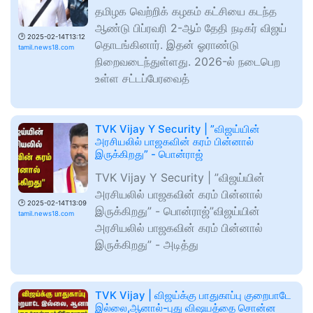
தமிழக வெற்றிக் கழகம் கட்சியை கடந்த
ஆண்டு பிப்ரவரி 2-ஆம் தேதி நடிகர் விஜய்
🕑
2025-02-14T13:12
தொடங்கினார். இதன் ஓராண்டு
tamil.news18.com
நிறைவடைந்துள்ளது. 2026-ல் நடைபெற
உள்ள சட்டப்பேரவைத்
TVK Vijay Y Security | ”விஜய்யின்
அரசியலில் பாஜகவின் கரம் பின்னால்
இருக்கிறது” - பொன்ராஜ்
TVK Vijay Y Security | ”விஜய்யின்
அரசியலில் பாஜகவின் கரம் பின்னால்
🕑
2025-02-14T13:09
இருக்கிறது” - பொன்ராஜ்”விஜய்யின்
tamil.news18.com
அரசியலில் பாஜகவின் கரம் பின்னால்
இருக்கிறது” - அடித்து
TVK Vijay | விஜய்க்கு பாதுகாப்பு குறைபாடே
இல்லை,ஆனால்-புது விஷயத்தை சொன்ன