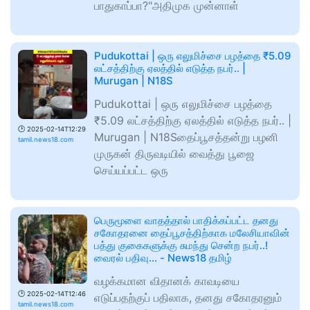
பாதுகாப்பா?"அதிமுக முன்னாள்
Pudukottai | ஒரு எலுமிச்சை பழத்தை ₹5.09
லட்சத்திற்கு ஏலத்தில் எடுத்த நபர்.. |
Murugan | N18S
Pudukottai | ஒரு எலுமிச்சை பழத்தை
₹5.09 லட்சத்திற்கு ஏலத்தில் எடுத்த நபர்.. |
🕑
2025-02-14T12:29
Murugan | N18Sதைப்பூசத்தன்று பழனி
tamil.news18.com
முருகன் திருவடியில் வைத்து பூஜை
செய்யப்பட்ட ஒரு
பெருமூளை வாதத்தால் பாதிக்கப்பட்ட தனது
சகோதரனை தைப்பூசத்திற்காக மலேசியாவின்
பத்து குகைகளுக்கு சுமந்து சென்ற நபர்..!
வைரல் பதிவு... - News18 தமிழ்
வழக்கமான விதானக் காவடியை
🕑
2025-02-14T12:46
எடுப்பதற்குப் பதிலாக, தனது சகோதரனும்
tamil.news18.com