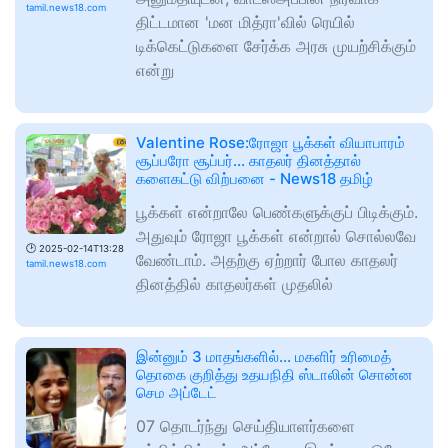
tamil.news18.com
திட்டமான 'மன மித்ரா'வில் ரெயில்
டிக்கெட்டுகளை சேர்க்க அரசு முயற்சிக்கும்
என்று
Valentine Rose:ரோஜா பூக்கள் வியாபாரம்
சூப்பரோ சூப்பர்... காதலர் தினத்தால்
களைகட்டு விற்பனை - News18 தமிழ்
பூக்கள் என்றாலே பெண்களுக்குப் பிடிக்கும்.
அதுவும் ரோஜா பூக்கள் என்றால் சொல்லவே
🕑
2025-02-14T13:28
வேண்டாம். அதற்கு ஏற்றார் போல காதலர்
tamil.news18.com
தினத்தில் காதலர்கள் முதலில்
இன்னும் 3 மாதங்களில்... மகளிர் உரிமைத்
தொகை குறித்து உதயநிதி ஸ்டாலின் சொன்ன
செம அப்டேட்
07 தொடர்ந்து செய்தியாளர்களை