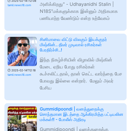
🕑
2025-02-14T12:08
அளிக்கிறது" - Udhayanidhi Stalin |
tamil.news18.com
N18S"மக்களுக்காக இன்னும் அதிகமாக
பணியாற்ற வேண்டும் என்ற உத்வேகம்
சினிமாவை விட்டு விலகும் இயக்குநர்
மிஷ்கின்.. திடீர் முடிவால் ரசிகர்கள்
பேரதிர்ச்சி..!
இந்த நிகழ்ச்சியின் விழாவில் மிஷ்கின்
மேடை ஏறிய போது ரசிகர்கள்
🕑
2025-02-14T12:18
கூச்சலிட்டதால், தான் கெட்ட வார்த்தை பேச
tamil.news18.com
போவது இல்லை என்றார். மேலும் அவர்
பேசிய
Gummidipoondi | வனத்துறைக்கு
சொந்தமான இடத்தை ஆக்கிரமித்த பட்டியலின
மக்கள்!! - போலீஸ் அதிரடி
Gummidipoondi | வனத்துறைக்கு