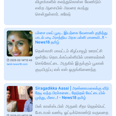
விழாக்களில் கலந்துகொள்ள வேண்டும்
என்ற ஆசையில் அவரை சுமந்து
சென்றுள்ளார். சுரேஷ்
பச்சை மலப் பூவு.. இயற்கை வேளாண் குறித்து
பாடல் பாடி அசத்திய அரசு பள்ளி மாணவி..!! -
News18 தமிழ்
தென்காசி மாவட்டம் கீழப்பாவூர் ஊராட்சி
ஒன்றிய தொடக்கப்பள்ளியில் மாணவர்கள்
🕑
2025-02-14T12:43
செங்கோட்டை அருகில் இருக்கும் பூலான்
tamil.news18.com
குடியிருப்பு எஸ் எஸ் ஒருங்கிணைந்த
Siragadikka Aasai | அண்ணாமலைக்கு வீடு
தேடி வந்த பிரச்சனை.. தேடுதல் வேட்டையில்
முத்து, மீனா..! - News18 தமிழ்
பின் கான்ஸ்டபிள் அருண் சீதா ஹெல்மெட்
போடாமல் வண்டி ஓட்டிக்கொண்டு வருவதை
🕑
2025-02-14T12:38