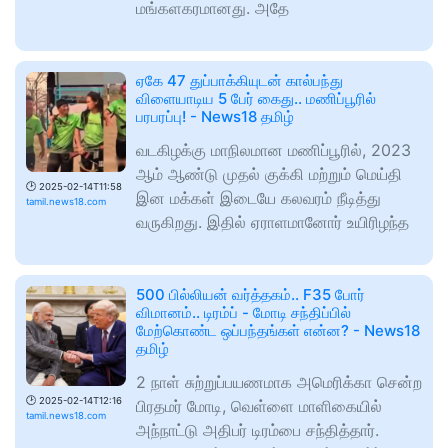
மங்களகரமானது. அதே
ஏகே 47 துப்பாக்கியுடன் கால்பந்து
விளையாடிய 5 பேர் கைது.. மணிப்பூரில்
பரபரப்பு! - News18 தமிழ்
வடகிழக்கு மாநிலமான மணிப்பூரில், 2023
ஆம் ஆண்டு முதல் குக்கி மற்றும் மெய்தி
🕑
2025-02-14T11:58
இன மக்கள் இடையே கலவரம் நீடித்து
tamil.news18.com
வருகிறது. இதில் ஏராளமானோர் உயிரிழந்த
500 பில்லியன் வர்த்தகம்.. F35 போர்
விமானம்.. டிரம்ப் - மோடி சந்திப்பில்
மேற்கொண்ட ஒப்பந்தங்கள் என்ன? - News18
தமிழ்
2 நாள் சுற்றுப்பயணமாக அமெரிக்கா சென்ற
🕑
2025-02-14T12:16
பிரதமர் மோடி, வெள்ளை மாளிகையில்
tamil.news18.com
அந்நாட்டு அதிபர் டிரம்பை சந்தித்தார்.