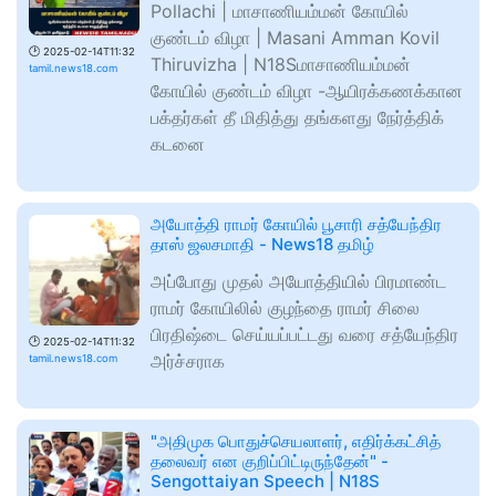
Pollachi | மாசாணியம்மன் கோயில்
குண்டம் விழா | Masani Amman Kovil
🕑
2025-02-14T11:32
Thiruvizha | N18Sமாசாணியம்மன்
tamil.news18.com
கோயில் குண்டம் விழா -ஆயிரக்கணக்கான
பக்தர்கள் தீ மிதித்து தங்களது நேர்த்திக்
கடனை
அயோத்தி ராமர் கோயில் பூசாரி சத்யேந்திர
தாஸ் ஜலசமாதி - News18 தமிழ்
அப்போது முதல் அயோத்தியில் பிரமாண்ட
ராமர் கோயிலில் குழந்தை ராமர் சிலை
பிரதிஷ்டை செய்யப்பட்டது வரை சத்யேந்திர
🕑
2025-02-14T11:32
அர்ச்சராக
tamil.news18.com
"அதிமுக பொதுச்செயலாளர், எதிர்க்கட்சித்
தலைவர் என குறிப்பிட்டிருந்தேன்" -
Sengottaiyan Speech | N18S