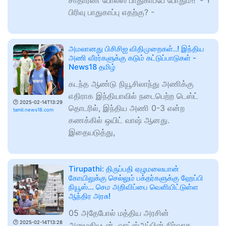
சாதாரண போலீஸ் பாதுகாப்பே போதும்!!' - Y
பிரிவு பாதுகாப்பு எதற்கு? -
அமலானது பிசிசிஐ விதிமுறைகள்..! இந்திய
அணி வீரர்களுக்கு கடும் கட்டுப்பாடுகள் -
News18 தமிழ்
கடந்த ஆண்டு நியூசிலாந்து அணிக்கு
எதிராக இந்தியாவில் நடைபெற்ற டெஸ்ட்
🕑
2025-02-14T13:29
தொடரில், இந்திய அணி 0-3 என்ற
tamil.news18.com
கணக்கில் ஒயிட் வாஷ் ஆனது.
இதையடுத்து,
Tirupathi: திருப்பதி ஏழுமலையான்
கோயிலுக்கு செல்லும் பக்தர்களுக்கு ஹேப்பி
நியூஸ்... செம அறிவிப்பை வெளியிட்டுள்ள
ஆந்திர அரசு!
05 அதேபோல் மத்திய அரசின்
🕑
2025-02-14T13:28
அனுமதியுடன், வாட்ஸ்அப்பின் நிர்வாக