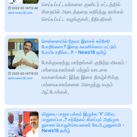
செய்யப்பட்டவர்களை குண்டர் சட்டத்தில்
🕑
2025-02-14T12:48
சிறையில் அடைத்ததை எதிர்த்து தாக்கல்
tamil.news18.com
செய்யப்பட்ட வழக்குகள், நீதிபதிகள்
சென்னையில் தேவா இசைக் கச்சேரி
போறீங்களா? இதை கவனிக்காம மட்டும்
போயிடாதீங்க...!! - News18 தமிழ்
போக்குவரத்து மாற்றங்கள் குறித்த விவரம் :
பார்வையாளர்கள் மற்றும் வாடகை
🕑
2025-02-14T13:03
வாகனங்கள்: இந்த இசை நிகழ்ச்சிக்கு
tamil.news18.com
பார்வையாளர்களை அழைத்து வரும்
ஆட்டோக்கள்,
விஜயை பாஜக பக்கம் இழுக்க ‘Y’ பிரிவு
பாதுகாப்பா..? சந்தேகம் கிளப்பும் அதிமுக
துணை பொதுச்செயலாளர் கே.பி.முனுசாமி -
News18 தமிழ்