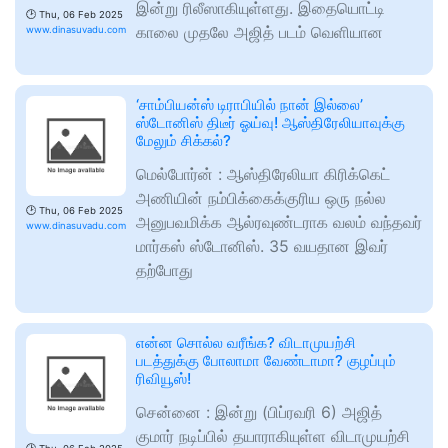
இன்று ரிலீஸாகியுள்ளது. இதையொட்டி
🕑
Thu, 06 Feb 2025
காலை முதலே அஜித் படம் வெளியான
www.dinasuvadu.com
‘சாம்பியன்ஸ் டிராபியில் நான் இல்லை’
ஸ்டோனிஸ் திடீர் ஓய்வு! ஆஸ்திரேலியாவுக்கு
மேலும் சிக்கல்?
மெல்போர்ன் : ஆஸ்திரேலியா கிரிக்கெட்
அணியின் நம்பிக்கைக்குரிய ஒரு நல்ல
🕑
Thu, 06 Feb 2025
அனுபவமிக்க ஆல்ரவுண்டராக வலம் வந்தவர்
www.dinasuvadu.com
மார்கஸ் ஸ்டோனிஸ். 35 வயதான இவர்
தற்போது
என்ன சொல்ல வரீங்க? விடாமுயற்சி
படத்துக்கு போலாமா வேண்டாமா? குழப்பும்
ரிவியூஸ்!
சென்னை : இன்று (பிப்ரவரி 6) அஜித்
குமார் நடிப்பில் தயாராகியுள்ள விடாமுயற்சி