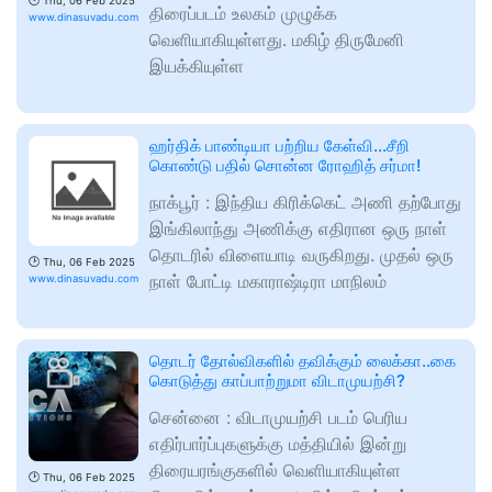
🕑
Thu, 06 Feb 2025
திரைப்படம் உலகம் முழுக்க
www.dinasuvadu.com
வெளியாகியுள்ளது. மகிழ் திருமேனி
இயக்கியுள்ள
ஹர்திக் பாண்டியா பற்றிய கேள்வி…சீறி
கொண்டு பதில் சொன்ன ரோஹித் சர்மா!
நாக்பூர் : இந்திய கிரிக்கெட் அணி தற்போது
இங்கிலாந்து அணிக்கு எதிரான ஒரு நாள்
தொடரில் விளையாடி வருகிறது. முதல் ஒரு
🕑
Thu, 06 Feb 2025
நாள் போட்டி மகாராஷ்டிரா மாநிலம்
www.dinasuvadu.com
தொடர் தோல்விகளில் தவிக்கும் லைக்கா..கை
கொடுத்து காப்பாற்றுமா விடாமுயற்சி?
சென்னை : விடாமுயற்சி படம் பெரிய
எதிர்பார்ப்புகளுக்கு மத்தியில் இன்று
திரையரங்குகளில் வெளியாகியுள்ள
🕑
Thu, 06 Feb 2025