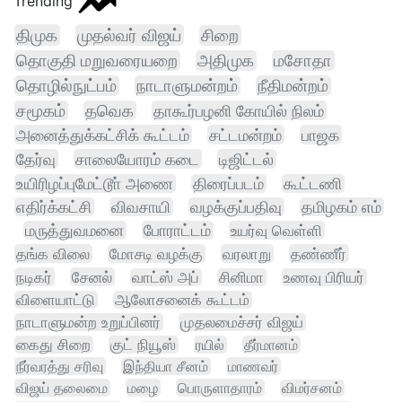
Trending
திமுக
முதல்வர் விஜய்
சிறை
தொகுதி மறுவரையறை
அதிமுக
மசோதா
தொழில்நுட்பம்
நாடாளுமன்றம்
நீதிமன்றம்
சமூகம்
தவெக
தாகூர்பழனி கோயில் நிலம்
அனைத்துக்கட்சிக் கூட்டம்
சட்டமன்றம்
பாஜக
தேர்வு
சாலையோரம் கடை
டிஜிட்டல்
உயிரிழப்புமேட்டூா் அணை
திரைப்படம்
கூட்டணி
எதிர்க்கட்சி
விவசாயி
வழக்குப்பதிவு
தமிழகம் எம்
மருத்துவமனை
போராட்டம்
உயர்வு வெள்ளி
தங்க விலை
மோசடி வழக்கு
வரலாறு
தண்ணீர்
நடிகர்
சேனல்
வாட்ஸ் அப்
சினிமா
உணவு பிரியர்
விளையாட்டு
ஆலோசனைக் கூட்டம்
நாடாளுமன்ற உறுப்பினர்
முதலமைச்சர் விஜய்
கைது சிறை
குட் நியூஸ்
ரயில்
தீர்மானம்
நீர்வரத்து சரிவு
இந்தியா சீனம்
மாணவர்
விஜய் தலைமை
மழை
பொருளாதாரம்
விமர்சனம்