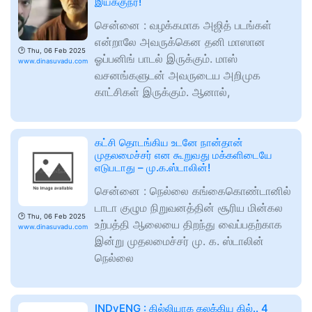
இயக்குநர்!
சென்னை : வழக்கமாக அஜித் படங்கள்
என்றாலே அவருக்கென தனி மாஸான
🕑
Thu, 06 Feb 2025
ஓப்பனிங் பாடல் இருக்கும். மாஸ்
www.dinasuvadu.com
வசனங்களுடன் அவருடைய அறிமுக
காட்சிகள் இருக்கும். ஆனால்,
கட்சி தொடங்கிய உடனே நான்தான்
முதலமைச்சர் என கூறுவது மக்களிடையே
எடுபடாது – மு.க.ஸ்டாலின்!
சென்னை : நெல்லை கங்கைகொண்டானில்
டாடா குழும நிறுவனத்தின் சூரிய மின்கல
🕑
Thu, 06 Feb 2025
உற்பத்தி ஆலையை திறந்து வைப்பதற்காக
www.dinasuvadu.com
இன்று முதலமைச்சர் மு. க. ஸ்டாலின்
நெல்லை
INDvENG : கில்லியாக கலக்கிய கில்.. 4