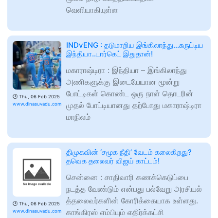
வெளியாகியுள்ள
INDvENG : தடுமாறிய இங்கிலாந்து…சுருட்டிய
இந்தியா..டார்கெட் இதுதான்!
மகாராஷ்டிரா : இந்தியா – இங்கிலாந்து
அணிகளுக்கு இடையேயான மூன்று
போட்டிகள் கொண்ட ஒரு நாள் தொடரின்
🕑
Thu, 06 Feb 2025
முதல் போட்டியானது தற்போது மகாராஷ்டிரா
www.dinasuvadu.com
மாநிலம்
திமுகவின் ‘சமூக நீதி’ வேடம் கலைகிறது?
தவெக தலைவர் விஜய் காட்டம்!
சென்னை : சாதிவாரி கணக்கெடுப்பை
நடத்த வேண்டும் என்பது பல்வேறு அரசியல்
த்தலைவர்களின் கோரிக்கையாக உள்ளது.
🕑
Thu, 06 Feb 2025
காங்கிரஸ் எம்பியும் எதிர்க்கட்சி
www.dinasuvadu.com