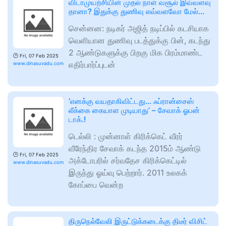
விடாமுயற்சியின் முதல் நாள் வசூல் இவ்வளவு
தானா? இதுக்கு துணிவு எவ்வளவோ மேல்…
சென்னன: நடிகர் அஜித் நடிப்பில் கடசியாக
வெளியான துணிவு படத்துக்கு பின், கடந்து
2 ஆண்டுகளுக்கு பிறகு மிக பிரம்மாண்ட
🕑
Fri, 07 Feb 2025
எதிர்பார்ப்புடன்
www.dinasuvadu.com
‘எனக்கு வயதாகிவிட்டது… ஃப்ரான்சைஸ்
லீக்கை கையாள முடியாது’ – சேவாக் ஓபன்
டாக்.!
டெல்லி : முன்னாள் கிரிக்கெட் வீரர்
வீரேந்திர சேவாக் கடந்த 2015ம் ஆண்டு
🕑
Fri, 07 Feb 2025
அக்டோபரில் சர்வதேச கிரிக்கெட்டில்
www.dinasuvadu.com
இருந்து ஓய்வு பெற்றார். 2011 உலகக்
கோப்பை வென்ற
திருநெல்வேலி இருட்டுக்கடைக்கு திடீர் விசிட்