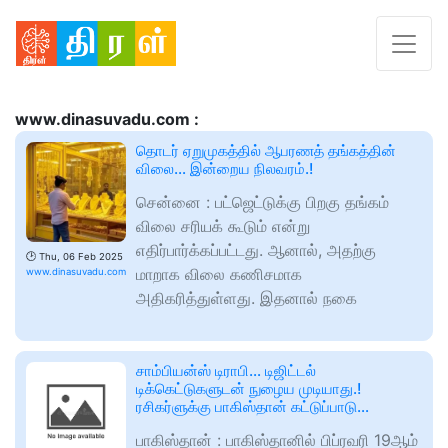
www.dinasuvadu.com :
தொடர் ஏறுமுகத்தில் ஆபரணத் தங்கத்தின்
விலை… இன்றைய நிலவரம்.!
சென்னை : பட்ஜெட்டுக்கு பிறகு தங்கம்
விலை சரியக் கூடும் என்று
எதிர்பார்க்கப்பட்டது. ஆனால், அதற்கு
🕑
Thu, 06 Feb 2025
மாறாக விலை கணிசமாக
www.dinasuvadu.com
அதிகரித்துள்ளது. இதனால் நகை
சாம்பியன்ஸ் டிராபி… டிஜிட்டல்
டிக்கெட்டுகளுடன் நுழைய முடியாது.!
ரசிகர்ளுக்கு பாகிஸ்தான் கட்டுப்பாடு…
பாகிஸ்தான் : பாகிஸ்தானில் பிப்ரவரி 19ஆம்