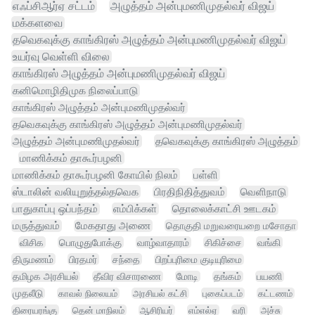
எஃப்சிஆர்ஏ சட்டம்
அழுத்தம் அன்புமணிமுதல்வர் விஜய்
மக்களவை
தவெகவுக்கு காங்கிரஸ் அழுத்தம் அன்புமணிமுதல்வர் விஜய்
உயர்வு வெள்ளி விலை
காங்கிரஸ் அழுத்தம் அன்புமணிமுதல்வர் விஜய்
கனிமொழிதிமுக நிலைப்பாடு
காங்கிரஸ் அழுத்தம் அன்புமணிமுதல்வர்
தவெகவுக்கு காங்கிரஸ் அழுத்தம் அன்புமணிமுதல்வர்
அழுத்தம் அன்புமணிமுதல்வர்
தவெகவுக்கு காங்கிரஸ் அழுத்தம்
மாணிக்கம் தாகூர்பழனி
மாணிக்கம் தாகூர்பழனி கோயில் நிலம்
பள்ளி
ஸ்டாலின் வலியுறுத்தல்தவெக
பிரதிநிதித்துவம்
வெளிநாடு
பாதுகாப்பு ஒப்பந்தம்
எம்பிக்கள்
தொலைக்காட்சி ஊடகம்
மருத்துவம்
மேகதாது அணை
தொகுதி மறுவரையறை மசோதா
விசிக
பொழுதுபோக்கு
வாழ்வாதாரம்
சிகிச்சை
வங்கி
திருமணம்
பிரதமர்
சந்தை
பிறப்புரிமை குடியுரிமை
தமிழக அரசியல்
தீவிர விசாரணை
மோடி
தங்கம்
பயணி
முதலீடு
காவல் நிலையம்
அரசியல் கட்சி
புகைப்படம்
கட்டணம்
திரையரங்கு
தென் மாநிலம்
ஆசிரியர்
எம்எல்ஏ
வரி
அச்சு