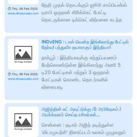
தேதி முதல் தொடங்கும் ஐசிசி சாம்பியன்ஸ்
🕑
Thu, 06 Feb 2025
டிராபி ஒருநாள் கிரிக்கெட் போட்டி
www.dinasuvadu.com
தொடருக்கான டிக்கெட் விற்பனை கடந்த
INDvENG : டாஸ் வென்ற இங்கிலாந்து பேட்டிங்
தேர்வு! பந்துவீச தயாராகும் இந்தியா!
நாக்பூர் : இந்தியாவுக்கு சுற்றுப்பயணம்
மேற்கொண்டுள்ள இங்கிலாந்து அணி 5
டி20 போட்டிகள் மற்றும் 3 ஒருநாள்
🕑
Thu, 06 Feb 2025
போட்டிகள் கொண்ட தொடர்களில்
www.dinasuvadu.com
விளையாடி
அஜித்தின் கட் அவுட்டுக்கு பீர் அபிஷேகம்.!
அமர்க்களம் செய்த ரசிகர்கள்…
சென்னை : நடிகர் அஜித் நடித்துள்ள
‘விடாமுயற்சி’ திரைப்படம் உலகம் முழுவதும்