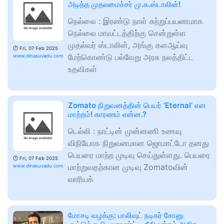
அடித்த முதலமைச்சர் மு.க.ஸ்டாலின்!
நெல்லை : இரண்டு நாள் சுற்றுப்பயணமாக
நெல்லை மாவட்டத்திற்கு சென்றுள்ள
முதல்வர் ஸ்டாலின், அங்கு களஆய்வு
🕑
Fri, 07 Feb 2025
மேற்கொண்டு பல்வேறு அரசு நலத்திட்ட
www.dinasuvadu.com
உதவிகள்
Zomato நிறுவனத்தின் பெயர் ‘Eternal’ என
மாற்றம்! காரணம் என்ன.?
டெல்லி : நாட்டின் முன்னணி உணவு
விநியோக நிறுவனமான ஜொமாட்டோ தனது
பெயரை மாற்ற முடிவு செய்துள்ளது. பெயரை
🕑
Fri, 07 Feb 2025
மாற்றுவதற்கான முடிவு Zomatoவின்
www.dinasuvadu.com
வாரியக்
மோசடி வழக்கு: பாலிவுட் நடிகர் சோனு