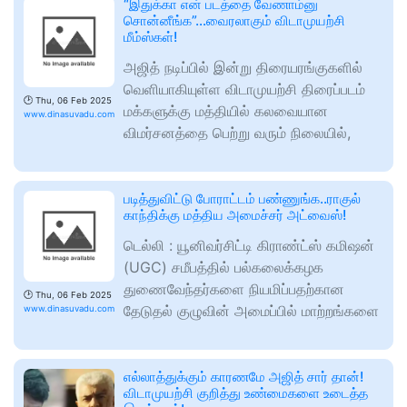
“இதுக்கா என் படத்தை வேணாம்னு
சொன்னீங்க”…வைரலாகும் விடாமுயற்சி
மீம்ஸ்கள்!
அஜித் நடிப்பில் இன்று திரையரங்குகளில்
வெளியாகியுள்ள விடாமுயற்சி திரைப்படம்
🕑
Thu, 06 Feb 2025
மக்களுக்கு மத்தியில் கலவையான
www.dinasuvadu.com
விமர்சனத்தை பெற்று வரும் நிலையில்,
படித்துவிட்டு போராட்டம் பண்ணுங்க..ராகுல்
காந்திக்கு மத்திய அமைச்சர் அட்வைஸ்!
டெல்லி : யூனிவர்சிட்டி கிராண்ட்ஸ் கமிஷன்
(UGC) சமீபத்தில் பல்கலைக்கழக
துணைவேந்தர்களை நியமிப்பதற்கான
🕑
Thu, 06 Feb 2025
தேடுதல் குழுவின் அமைப்பில் மாற்றங்களை
www.dinasuvadu.com
எல்லாத்துக்கும் காரணமே அஜித் சார் தான்!
விடாமுயற்சி குறித்து உண்மைகளை உடைத்த