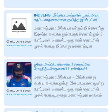
INDvENG : இந்திய மண்ணில் முதல் அரை
சதம்…சாதனைகளை குவித்த ஜாஸ் பட்லர்!
மகாராஷ்டிரா : இந்தியா மற்றும் இங்கிலாந்து
இரண்டு அணிகளும் மோதிக்கொள்ளும் 3
போட்டிகள் கொண்ட ஒரு நாள் தொடரின்
🕑
Thu, 06 Feb 2025
முதல் போட்டி இப்போது மகாராஷ்டிரா
www.dinasuvadu.com
ஐயோ மீண்டும் மீண்டுமா! சொதப்பிய
ரோஹித்…வேதனையில் ரசிகர்கள்!
மகாராஷ்டிரா : இந்தியா – இங்கிலாந்து
ஆகிய அணிகளுக்கு இடையேயான மூன்று
போட்டிகள் கொண்ட ஒரு நாள் தொடரின்
🕑
Thu, 06 Feb 2025
முதல் போட்டியானது மகாராஷ்டிரா மாநிலம்
www.dinasuvadu.com