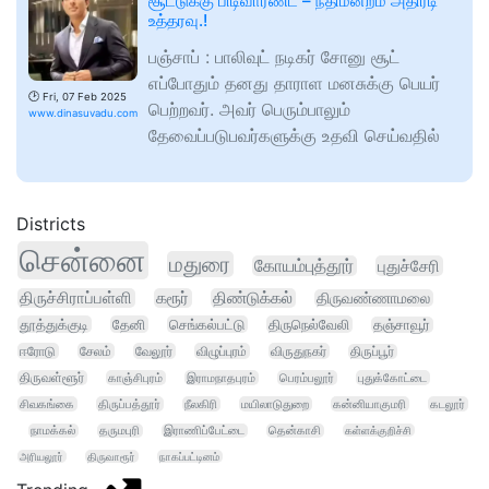
சூட்டுக்கு பிடிவாரண்ட் – நீதிமன்றம் அதிரடி
உத்தரவு.!
பஞ்சாப் : பாலிவுட் நடிகர் சோனு சூட்
எப்போதும் தனது தாராள மனசுக்கு பெயர்
🕑
Fri, 07 Feb 2025
பெற்றவர். அவர் பெரும்பாலும்
www.dinasuvadu.com
தேவைப்படுபவர்களுக்கு உதவி செய்வதில்
Districts
சென்னை
மதுரை
கோயம்புத்தூர்
புதுச்சேரி
திருச்சிராப்பள்ளி
கரூர்
திண்டுக்கல்
திருவண்ணாமலை
தூத்துக்குடி
தேனி
செங்கல்பட்டு
திருநெல்வேலி
தஞ்சாவூர்
ஈரோடு
சேலம்
வேலூர்
விழுப்புரம்
விருதுநகர்
திருப்பூர்
திருவள்ளூர்
காஞ்சிபுரம்
இராமநாதபுரம்
பெரம்பலூர்
புதுக்கோட்டை
சிவகங்கை
திருப்பத்தூர்
நீலகிரி
மயிலாடுதுறை
கன்னியாகுமரி
கடலூர்
நாமக்கல்
தருமபுரி
இராணிப்பேட்டை
தென்காசி
கள்ளக்குறிச்சி
அரியலூர்
திருவாரூர்
நாகப்பட்டினம்