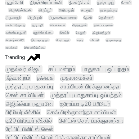
புதுச்சேரி
திருச்சிராப்பள்ளி
திண்டுக்கல்
தஞ்சாவூர்
சேலம்
திருநெல்வேலி
திருப்பூர்
அரியலூர்
கடலூர்
தூத்துக்குடி
திருவாரூர்
விழுப்புரம்
திருவண்ணாமலை
தேனி
தென்காசி
மயிலாடுதுறை
தருமபுரி
சிவகங்கை
விருதுநகர்
நாகப்பட்டினம்
கன்னியாகுமரி
புதுக்கோட்டை
நீலகிரி
வேலூர்
திருப்பத்தூர்
கிருஷ்ணகிரி
இராமநாதபுரம்
பெரம்பலூர்
கரூர்
ஈரோடு
திருவள்ளூர்
நாமக்கல்
இராணிப்பேட்டை
Trending
முதல்வர் விஜய்
சட்டமன்றம்
பாதுகாப்பு ஒப்பந்தம்
நீதிமன்றம்
தவெக
முதலமைச்சர்
முத்தரப்பு பாதுகாப்பு
சாம்பியன் பிரக்ஞானந்தா
செஸ் சாம்பியன்
முத்தரப்பு பாதுகாப்பு ஒப்பந்தம்
அஜிங்க்யா ரஹானே
ஐரோப்பா டி20 பிரீமியர்
பிரீமியர் லீக்கில்
செஸ் பிரக்ஞானந்தா சாம்பியன்
டி20 பிரீமியர் லீக்கில்
பிளிட்ஸ் செஸ் பிரக்ஞானந்தா
ரேப்பிட் பிளிட்ஸ் செஸ்
ரேப்பிட் பிளிட்ஸ் செஸ் பிரக்ஞானந்தா சாம்பியன்