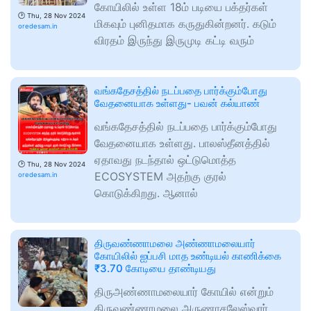
கோயிலில் உள்ள 18ம் படியை பக்தர்கள்
🕑
Thu, 28 Nov 2024
மிகவும் புனிதமாக கருதுகின்றனர். கடும்
oredesam.in
விரதம் இருந்து இருமுடி கட்டி வரும்
வங்கதேசத்தில் நடப்பதை பார்க்கும்போது
வேதனையாக உள்ளது- பவன் கல்யாண்
வங்கதேசத்தில் நடப்பதை பார்க்கும்போது
வேதனையாக உள்ளது. பாலஸ்தீனத்தில்
ஏதாவது நடந்தால் ஒட்டுமொத்த
🕑
Thu, 28 Nov 2024
ECOSYSTEM அதற்கு குரல்
oredesam.in
கொடுக்கிறது. ஆனால்
திருவண்ணாமலை அண்ணாமலையார்
கோயிலில் ஐப்பசி மாத உண்டியல் காணிக்கை
₹3.70 கோடியை தாண்டியது
திருஅண்ணாமலையார் கோயில் என்றும்
திருவண்ணாமலை அருணாசலேஸ்வரர்