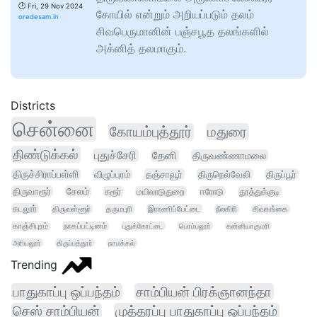
🕑
Fri, 29 Nov 2024
கோயில் என்றும் அறியப்படும் தலம்
oredesam.in
சிவபெருமானின் பஞ்சபூத தலங்களில்
அக்னித் தலமாகும்.
Districts
சென்னை
கோயம்புத்தூர்
மதுரை
திண்டுக்கல்
புதுச்சேரி
தேனி
திருவண்ணாமலை
திருச்சிராப்பள்ளி
விழுப்புரம்
தஞ்சாவூர்
திருநெல்வேலி
திருப்பூர்
திருவாரூர்
சேலம்
கரூர்
மயிலாடுதுறை
ஈரோடு
தூத்துக்குடி
கடலூர்
திருவள்ளூர்
தருமபுரி
இராணிப்பேட்டை
நீலகிரி
சிவகங்கை
காஞ்சிபுரம்
நாகப்பட்டினம்
புதுக்கோட்டை
பெரம்பலூர்
கன்னியாகுமரி
அரியலூர்
திருப்பத்தூர்
நாமக்கல்
Trending
பாதுகாப்பு ஒப்பந்தம்
சாம்பியன் பிரக்ஞானந்தா
செஸ் சாம்பியன்
முத்தரப்பு பாதுகாப்பு ஒப்பந்தம்