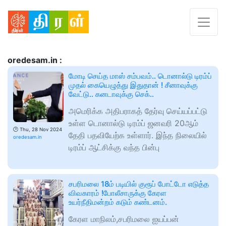
oredesam.in :
மோடி செய்த மாஸ் சம்பவம்.. டொனால்டு டிரம்ப்
முதல் கையெழுத்து இதுதான் ! சீனாவுக்கு
வேட்டு.. கனடாவுக்கு செக்..
அமெரிக்க அதிபராகத் தேர்வு செய்யப்பட்டு
உள்ள டொனால்டு டிரம்ப் ஜனவரி 20ஆம்
🕑
Thu, 28 Nov 2024
தேதி பதவியேற்க உள்ளார். இந்த நிலையில்
oredesam.in
டிரம்ப் ஆட்சிக்கு வந்த பின்பு
சபரிமலை 18ம் படியில் குரூப் போட்டோ எடுத்த
விவகாரம் !போலீசாருக்கு கேரள
உயர்நீதிமன்றம் கடும் கண்டனம்.
கேரள மாநிலம்,சபரிமலை ஐயப்பன்