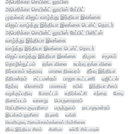
அமெரிக்கா செயின்ட் லூயிஸ்
அமெரிக்கா செயின்ட் லூயிஸ் ரேப்பிட்
முதல்வர் விஜய் வாழ்த்து இந்தியா இலங்கை
விஜய் வாழ்த்து இந்தியா இலங்கை டெஸ்ட் தொடர்
அமெரிக்கா செயின்ட் லூயிஸ் ரேப்பிட் பிளிட்ஸ்
வாழ்த்து இந்தியா இலங்கை
வாழ்த்து இந்தியா இலங்கை டெஸ்ட் தொடர்
விஜய் வாழ்த்து இந்தியா இலங்கை
திமுக
சமூகம்
தொழில்நுட்பம்
தங்க விலை
உயர்வு தங்க விலை
நிர்வாகம் உத்தரவு
மாலை நிலவரம்
தீர்வு இந்தியா
நீதிமன்றம்
சட்டமன்றம்
பாஜக கூட்டணி
டிஜிட்டல்
தேர்வு
விவசாயி
மாணவர்
ரயில்
இந்தியா சீனம்
வழக்குப்பதிவு
போராட்டம்
எதிர்க்கட்சி
சந்தை
மோடி
திரைப்படம்
வரலாறு
பொருளாதாரம்
பிறப்புரிமை குடியுரிமை
மருத்துவம்
நாடாளுமன்றம்
இயக்கம் ஹசீனா
நிபுணர்
வங்கி
வெளியுறவு அமைச்சகம்எல்லைப் பிரச்சினை
தீர்வு இந்தியா சீனம்
சினிமா
சுக்பீா் சிங் பாதல்