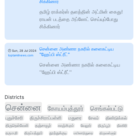
சிக்கினார்
தமிழ் ராக்கர்ஸ் தளத்தின் அட்மின் கைது!
ராயன் படத்தை அப்லோட் செய்யும்போது
சிக்கினார்
சென்னை அண்ணா நகரில் களைகட்டிய
🕑
Sun, 28 Jul 2024
''ஹேப்பி ஸ்ட்ரீட்''
toptamilnews.com
சென்னை அண்ணா நகரில் களைகட்டிய
''ஹேப்பி ஸ்ட்ரீட்''
Districts
சென்னை
கோயம்புத்தூர்
செங்கல்பட்டு
புதுச்சேரி
திருச்சிராப்பள்ளி
மதுரை
சேலம்
திண்டுக்கல்
திருநெல்வேலி
தஞ்சாவூர்
காஞ்சிபுரம்
வேலூர்
திருப்பூர்
நீலகிரி
தருமபுரி
திருப்பத்தூர்
தூத்துக்குடி
மயிலாடுதுறை
திருவள்ளூர்