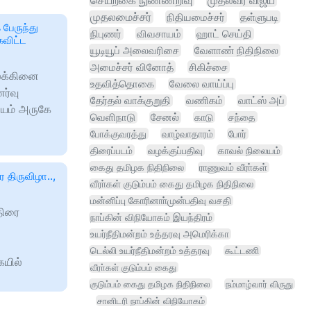
செயற்கை நுண்ணறிவு
முதல்வர் விஜய்
முதலமைச்சர்
நிதியமைச்சர்
தள்ளுபடி
பேருந்து
நிபுணர்
விவசாயம்
ஹாட் செய்தி
விட்ட
யூடியூப் அலைவரிசை
வேளாண் நிதிநிலை
அமைச்சர் வினோத்
சிகிச்சை
லக்கினை
உதவித்தொகை
வேலை வாய்ப்பு
ர்வு
தேர்தல் வாக்குறுதி
வணிகம்
வாட்ஸ் அப்
லையம் அருகே
வெளிநாடு
சேனல்
காடு
சந்தை
போக்குவரத்து
வாழ்வாதாரம்
போர்
திரைப்படம்
வழக்குப்பதிவு
காவல் நிலையம்
கைது தமிழக நிதிநிலை
ராணுவம் வீரா்கள்
 திருவிழா..,
வீரா்கள் குடும்பம் கைது தமிழக நிதிநிலை
மன்னிப்பு கோரினாா்முன்பதிவு வசதி
திரை
நாப்கின் விநியோகம் இயந்திரம்
உயர்நீதிமன்றம் உத்தரவு அமெரிக்கா
டெல்லி உயர்நீதிமன்றம் உத்தரவு
கூட்டணி
ையில்
வீரா்கள் குடும்பம் கைது
குடும்பம் கைது தமிழக நிதிநிலை
நம்மாழ்வார் விருது
சானிடரி நாப்கின் விநியோகம்