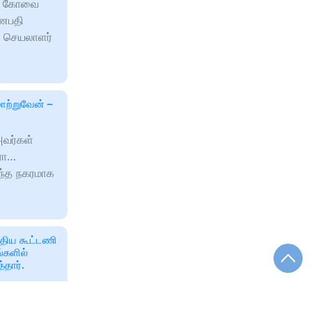
தல் கோவை
கணபதி
்ட செயலாளர்
ற்றுவேன் –
அவர்கள்
ரோ…
ந்த நகரமாக
திய கூட்டணி
்களில்
்தார்.
் தேர்தல்
ைத்து கட்சி