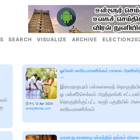
S
SEARCH
VISUALIZE
ARCHIVE
ELECTION20
ஓபிஎஸ் காரியமாணிக்கம் மாலை அணிவித
…
இராமநாதபுரம் மக்களவைத் தொகுதியின
ஓ பன்னீர்செல்வம் அறந்தாங்கி சட்டமன்
்வம்
தொகுதிக்குட்பட்ட கரூர் பகுதியில் அம
🕑
Fri, 12 Apr 2024
கு
காரியமாணிக்கம்
arasiyaltoday.com
வரலாறு காணாத உச்சத்தில் தங்கம் விலை