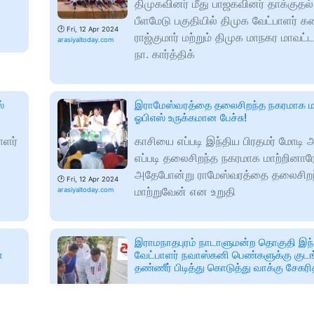
திமுகவினர் மீது பாஜகவினர் தாக்கு
பீளமேடு பகுதியில் திமுக வேட்பாளர் 
🕑
Fri, 12 Apr 2024
ராஜ்குமார் மற்றும் திமுக மாநகர மாவட
arasiyaltoday.com
நா. கார்த்திக்
்
இராமேஸ்வரத்தை தலைசிறந்த நகரமாக மா
ஓபிஎஸ் உருக்கமான பேச்சு!
ாளர்
காசியை எப்படி இந்திய பிரதமர் மோடி 
எப்படி தலைசிறந்த நகரமாக மாற்றினா
அதேபோன்று ராமேஸ்வரத்தை தலைசிற
🕑
Fri, 12 Apr 2024
மாற்றுவேன் என உறுதி
arasiyaltoday.com
இராமநாதபுரம் நாடாளுமன்ற தொகுதி இந்
ோ
வேட்பாளர் நவாஸ்கனி பெண்களுக்கு குடங
தண்ணீர் பிடித்து கொடுத்து வாக்கு சேகரித
இராமநாதபுரம் நாடாளுமன்ற தொகுதியின
வரும் 19ம் தேதி நடைபெற உள்ளது. அன