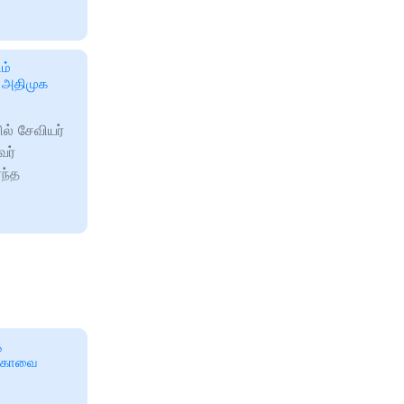
ம்
 அதிமுக
ல் சேவியர்
வர்
ந்த
ை
– கோவை