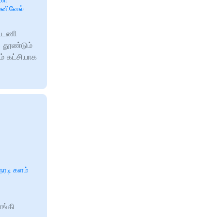
ழனிவேல்
ட்டணி
 தூண்டும்
ம் கட்சியாக
ேரடி களம்
ாங்கி