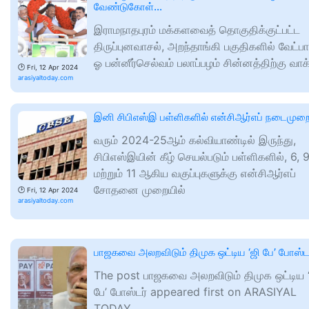
வேண்டுகோள்…
இராமநாதபுரம் மக்களவைத் தொகுதிக்குட்பட்ட
திருப்புனவாசல், அறந்தாங்கி பகுதிகளில் வேட்பா
ஓ பன்னீர்செல்வம் பலாப்பழம் சின்னத்திற்கு வாக
🕑
Fri, 12 Apr 2024
arasiyaltoday.com
இனி சிபிஎஸ்இ பள்ளிகளில் என்சிஆர்எப் நடைமுற
வரும் 2024-25ஆம் கல்வியாண்டில் இருந்து,
சிபிஎஸ்இயின் கீழ் செயல்படும் பள்ளிகளில், 6, 
மற்றும் 11 ஆகிய வகுப்புகளுக்கு என்சிஆர்எப்
சோதனை முறையில்
🕑
Fri, 12 Apr 2024
arasiyaltoday.com
பாஜகவை அலறவிடும் திமுக ஒட்டிய ‘ஜி பே’ போஸ்ட
The post பாஜகவை அலறவிடும் திமுக ஒட்டிய ‘
பே’ போஸ்டர் appeared first on ARASIYAL
TODAY.