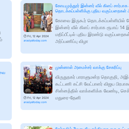
கோயமுத்தூர் இன்னர் வீல் கிளப் சார்பாக
தொடக்கப்பள்ளிக்கு புதிய வகுப்பறைகள் அ
கோவை இருகூர் தொடக்கப்பள்ளியில் க
இன்னர் வீல் கிளப் சார்பாக ரூபாய் 14 
ி
மதிப்பீட்டில் புதிய இரண்டு வகுப்பறைகள
🕑
Fri, 12 Apr 2024
்
அர்ப்பணிப்பு விழா
arasiyaltoday.com
ை
முன்னாள் அமைச்சர் வாக்கு சேகரிப்பு
ோவை
விருதுநகர் பாராளுமன்ற தொகுதி, அ
கூட்டணி கட்சி வேட்பாளர் விஜய பிரபாகர
சின்னத்தில் வாக்களிக்க வேண்டி, செ
மதுரை-தேனி
🕑
Fri, 12 Apr 2024
arasiyaltoday.com
தேர்தலில் 3வது தீய சக்தியாக ஒரு கூட்