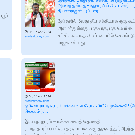
அமைந்துள்ளது-மதுரையில் அமைச்சர் ப
தியாகராஜன் பரப்புரை
யூர்
தேர்தலில் 3வது தீய சக்தியாக ஒரு கூ
அமைந்துள்ளது. மதவாத, மத வெறியை
🕑
Fri, 12 Apr 2024
கட்சியாக, மத அடிப்படையில் செயல்படு
arasiyaltoday.com
பாஜக உள்ளது.
🕑
Fri, 12 Apr 2024
arasiyaltoday.com
ஓபிஎஸ் ராமநாதபுரம் மக்களவை தொகுதியில் முன்னணி! (ந
நிலவரம் )….
இராமநாதபுரம் – மக்களவைத் தொகுதி
ராமநாதபுரம்பரமக்குடிதிருவாடானைமுதுகுளத்தூர்அறந்த