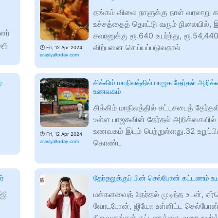
தங்கம் விலை நாளுக்கு நாள் வரலாறு
உச்சத்தைத் தொட்டு வரும் நிலையில், 
ளர்
சவரனுக்கு ரூ.640 உயர்ந்து, ரூ.54,440
்கு
விற்பனை செய்யப்படுவதால்
🕑
Fri, 12 Apr 2024
arasiyaltoday.com
ை
சிக்கிம் மாநிலத்தில் பாஜக தேர்தல் அறிக
உணவகம்
சிக்கிம் மாநிலத்தில் சட்டசபைத் தேர்தல
9
உள்ள பாஜகவின் தேர்தல் அறிக்கையில்
உணவகம் இடம் பெற்றுள்ளது.32 உறுப்ப
🕑
Fri, 12 Apr 2024
கொண்ட
arasiyaltoday.com
ர்
தேர்தலுக்குப் பின் செல்போன் கட்டணம் உய
ஜி
மக்களவைத் தேர்தல் முடிந்த உடன், ஏர்ட
வோடபோன், ஜியோ உள்ளிட்ட செல்போன
நிறுவனங்கள் கட்டணத்தை வரை உயர்த்த