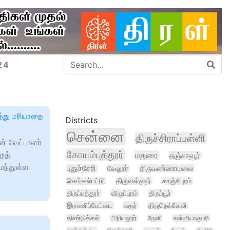
24
்து மரியாதை
Districts
சென்னை
திருச்சிராப்பள்ளி
் வேட்பாளர்
கோயம்புத்தூர்
றத்
மதுரை
தஞ்சாவூர்
ைந்துள்ள
புதுச்சேரி
வேலூர்
திருவண்ணாமலை
செங்கல்பட்டு
திருவள்ளூர்
காஞ்சிபுரம்
திருப்பத்தூர்
விழுப்புரம்
திருப்பூர்
இராணிப்பேட்டை
கரூர்
திருநெல்வேலி
திண்டுக்கல்
அரியலூர்
தேனி
கன்னியாகுமரி