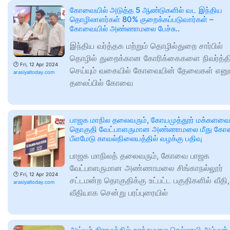
கோவையில் அடுத்த 5 ஆண்டுகளில் வட இந்திய
தொழிலாளர்கள் 80% குறைக்கப்படுவார்கள் –
கோவையில் அண்ணாமலை பேச்சு..
இந்திய வர்த்தக மற்றும் தொழில்துறை சார்பில்
தொழில் துறைக்கான கோரிக்கைகளை நிவர்த்த
🕑
Fri, 12 Apr 2024
செய்யும் வகையில் கோவையின் தேவைகள் எனும
arasiyaltoday.com
தலைப்பில் கோவை
பாஜக மாநில தலைவரும், கோயமுத்தூர் மக்களவ
தொகுதி வேட்பாளருமான அண்ணாமலை மீது க
பீளமேடு காவல்நிலையத்தில் வழக்கு பதிவு
பாஜக மாநிலத் தலைவரும், கோவை பாஜக
வேட்பாளருமான அண்ணாமலை சிங்காநல்லூர்
🕑
Fri, 12 Apr 2024
சட்டமன்ற தொகுதிக்கு உட்பட்ட பகுதிகளில் வீதி,
arasiyaltoday.com
வீதியாக சென்று பரப்புரையில்
அய்யூர் கிராமத்தில் கரந்தமலை செல்லாயி அம்மன்