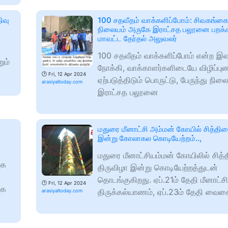
ிவு
100 சதவீதம் வாக்களிப்போம்: சிவகங்கை 
நிலையம் அருகே இராட்சத பலூனை பறக்க
மாவட்ட தேர்தல் அலுவலர்
100 சதவீதம் வாக்களிப்போம் என்ற இ
ும்
நோக்கி, வாக்காளர்களிடையே விழிப்புண
🕑
Fri, 12 Apr 2024
ஏற்படுத்திடும் பொருட்டு, பேருந்து நி
arasiyaltoday.com
இராட்சத பலூனை
மதுரை மீனாட்சி அம்மன் கோயில் சித்திரை
இன்று கோலாகல கொடியேற்றம்..,
மதுரை மீனாட்சியம்மன் கோயிலில் சித்
ஜக
திருவிழா இன்று கொடியேற்றத்துடன்
தொடங்குகிறது. ஏப்.21ம் தேதி மீனாட்சி
🕑
Fri, 12 Apr 2024
ஜக
திருக்கல்யாணம், ஏப்.23ம் தேதி வைக
arasiyaltoday.com