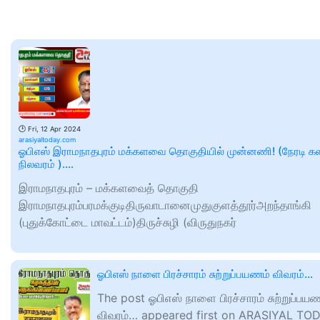
🕑
Fri, 12 Apr 2024
arasiyaltoday.com
ஓபிஎஸ் இராமநாதபுரம் மக்களவை தொகுதியில் முன்னணி! (நேரடி க
நிலவரம் )….
இராமநாதபுரம் – மக்களவைத் தொகுதி
இராமநாதபுரம்பரமக்குடிதிருவாடானைமுதுகுளத்தூர்அறந்தாங்கி
(புதுக்கோட்டை மாவட்டம்)திருச்சுழி (விருதுநகர்
ஓபிஎஸ் நாளை பிரச்சாரம் சுற்றுப்பயணம் விவரம்…
The post ஓபிஎஸ் நாளை பிரச்சாரம் சுற்றுப்பய
விவரம்… appeared first on ARASIYAL TOD