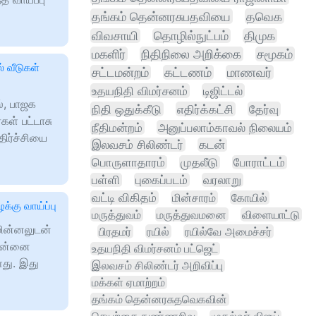
தங்கம் தென்னரசுபதவியை
தவெக
விவசாயி
தொழில்நுட்பம்
திமுக
மகளிர்
நிதிநிலை அறிக்கை
சமூகம்
் வீடுகள்
சட்டமன்றம்
கட்டணம்
மாணவர்
உதயநிதி விமர்சனம்
டிஜிட்டல்
், பாஜக
நிதி ஒதுக்கீடு
எதிர்க்கட்சி
தேர்வு
ள் பட்டாசு
நீதிமன்றம்
அனுப்பலாம்காவல் நிலையம்
திர்ச்சியை
இலவசம் சிலிண்டர்
கடன்
பொருளாதாரம்
முதலீடு
போராட்டம்
பள்ளி
புகைப்படம்
வரலாறு
வட்டி விகிதம்
மின்சாரம்
கோயில்
்கு வாய்ப்பு
மருத்துவம்
மருத்துவமனை
விளையாட்டு
மின்னலுடன்
பிரதமர்
ரயில்
ரயில்வே அமைச்சர்
சென்னை
உதயநிதி விமர்சனம் பட்ஜெட்
து. இது
இலவசம் சிலிண்டர் அறிவிப்பு
மக்கள் ஏமாற்றம்
தங்கம் தென்னரசுதவெகவின்