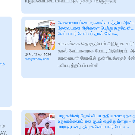
(புதுக்கோட்டை மாவட்டம்)திருச்சுழி (விருதுநகர்
வேலைவாய்ப்பை உருவாக்க மத்திய அரசிட
தேவையான நிதிகளை பெற்று தருவேன்…
வேட்பாளர் சேவியர் தாஸ் பேச்சு..,
சிவகங்கை தொகுதியில் அதிமுக சார்பி
தாஸ் வேட்பாளராக போட்டியிடுகிறார். அ
🕑
Fri, 12 Apr 2024
காளையார் கோவில் ஒன்றியத்தைச் சேர்
arasiyaltoday.com
ளம்
புலியடித்தம்பம் பள்ளி
பாஜகவினர் தோல்வி பயத்தில் கலவரத்த
உருவாக்கலாம் என ஐயம் எழுந்துள்ளது 
ணம்
பாராளுமன்ற திமுக வேட்பாளர் பேட்டி…
AY.