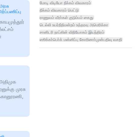
மோடி விடியோ நீக்கம் விவகாரம்
 அரசு
நீக்கம் விவகாரம் மெட்டு
ர்ப்பணிப்பு
ராணுவம் வீரா்கள் குடும்பம் கைது
ோயமுத்தூர்
டெல்லி உயர்நீதிமன்றம் உத்தரவு அமெரிக்கா
இலட்சம்
சானிடரி நாப்கின் விநியோகம் இயந்திரம்
்
ஸூக்கா்பொ்க் மன்னிப்பு கோரினாா்முன்பதிவு வசதி
இஅதிமுக
னுக்கு முரசு
க்கானூரணி,
டணி