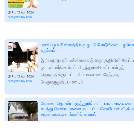
🕑
Fri, 12 Apr 2024
arasiyaltoday.com
பலாப்பழம் சின்னத்திற்கு ஓட்டு போடுங்கள்… ஓபிஎஸ
உருக்கம்!
இராமநாதபுரம் மக்களவைத் தொகுதியின் வேட்ப
ஓ. பன்னீர்செல்வம் அறந்தாங்கி சட்டமன்றத்
தொகுதிக்குட்பட்ட அம்பலவாண நேந்தல்,
🕑
Fri, 12 Apr 2024
பெருமருதூர், பாண்டிப்
arasiyaltoday.com
கோவை தொண்டாமுத்தூரில் கூட்டமாக சாலையை
கடந்து சென்ற யானை கூட்டம் – செல்போன் வீடிய
சமூக வலைதளங்களில் வைரல்
கோவை மேற்கு தொடர்ச்சி மலையை ஒட்டி உள்ள
தொண்டாமுத்தூர் சுற்று வட்டாரப் பகுதிகளில்