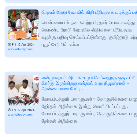
பிரதமர் ரோடு ஷோவில் விதி மீறியதாக வழக்குப் பத
சென்னையில் நடைபெற்ற பிரதமர் மோடி கலந்து
கொண்ட ரோடு ஷோவில் விதிகளை மீறியதாக
வழக்கு பதிவு செய்யப்பட்டுள்ளது. தமிழ்நாடு மற்ற
புதுச்சேரியில் உள்ள
🕑
Fri, 12 Apr 2024
arasiyaltoday.com
வன்முறையும் அட்டகாசமும் செய்வதற்கு ஒரு கட்சி
பிறந்து இருக்கிறது என்றால் அது திமுக’தான் –
அண்ணாமலை பேட்டி…
கோயம்புத்தூர் பாராளுமன்ற தொகுதிக்கான பா
தேர்தல் அறிக்கை இன்று வெளியிடப்பட்டது.
🕑
Fri, 12 Apr 2024
கோயம்புத்தூர் பாராளுமன்ற தொகுதிக்கான பா
arasiyaltoday.com
தேர்தல் அறிக்கை