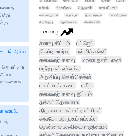
தூத்துக்குடி
தென்காசி
கடலூர்
சேலம்
நீலகிரி
 காணாத
ஈரோடு
சிவகங்கை
விருதுநகர்
நாகப்பட்டினம்
இன்று
கள்ளக்குறிச்சி
திருவாரூர்
இராமநாதபுரம்
மயிலாடுதுறை
க்கு
பெரம்பலூர்
புதுக்கோட்டை
கிருஷ்ணகிரி
Trending
கனவு திட்டம்
பட்ஜெட்
நிஃப்டி உயர்வு
பள்ளிக்கல்வி
்கையில் அம்மா
கலைஞர் கனவு
மரண தண்டனை
ில் போட்டியிட
மதிமுகம் எம்எல்ஏ
 அம்மா
அறிவிப்பு சென்செக்ஸ்
ினர்களைக்
டாஸ்மாக் கடை
ரசீது
கலைஞர் கனவு திட்டம்
தங்கம் தென்னரசு
திருமாவளவன்வட்டி விகிதம்
ர வாய்ப்பு
வைகோ மதிமுகம் எம்எல்ஏ
ெல்,
தென்னரசுபதவியை ராஜினாமா
்
தங்கம் தென்னரசுபதவியை ராஜினாமா
 வாய்ப்பு