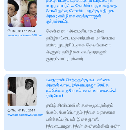
தமிழ்நாட்டை மதசார்புள்ள மாநிலமாக
மாற்ற முயற்சி… கோவில் வருமானத்தை
கோவிலுக்கு செலவிட மறுக்கும் திமுக
அரசு ; தமிழிசை சவுந்தரராஜன்
குற்றச்சாட்டு
சென்னை ; அமைதியாக உள்ள
🕑
Thu, 01 Feb 2024
www.updatenews360.com
தமிழ்நாட்டை மதசார்புள்ள மாநிலமாக
மாற்ற முயற்சிப்பதாக தெலங்கானா
ஆளுநர் தமிழிசை சவுந்தரராஜன்
குற்றம்சாட்டியுள்ளார்.
பவதாரணி செத்ததுக்கு கூட கங்கை
அமரன் வரல.. இளையராஜா செய்த
நம்பிக்கை துரோகம் தான் காரணமாம்..!
(வீடியோ)
தமிழ் சினிமாவின் தலைமுறைக்கும்
🕑
Thu, 01 Feb 2024
பேசும், பேசப்போகும் இசை அரசனாக
www.updatenews360.com
பார்க்கப்படுபவர் இசைஞானி
இளையராஜா. இவர் அன்னக்கிளி என்ற