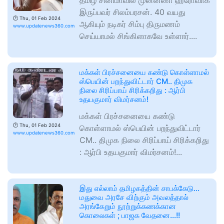
தமிழ் சினிமாவில் முன்னணி ஹீரோவாக
இருப்பவர் சிலம்பரசன். 40 வயது
🕑
Thu, 01 Feb 2024
ஆகியும் நடிகர் சிம்பு திருமணம்
www.updatenews360.com
செய்யாமல் சிங்கிளாகவே உள்ளார்....
மக்கள் பிரச்சனையை கண்டு கொள்ளாமல்
ஸ்பெயின் பறந்துவிட்டார் CM.. திமுக
நிலை சிரிப்பாய் சிரிக்கறிது : ஆர்பி
உதயகுமார் விமர்சனம்!
மக்கள் பிரச்சனையை கண்டு
🕑
Thu, 01 Feb 2024
கொள்ளாமல் ஸ்பெயின் பறந்துவிட்டார்
www.updatenews360.com
CM.. திமுக நிலை சிரிப்பாய் சிரிக்கறிது
: ஆர்பி உதயகுமார் விமர்சனம்!...
இது எல்லாம் தமிழகத்தின் சாபக்கேடு…
மதுவை அரசே விற்கும் அவலத்தால்
அரங்கேறும் நூற்றுக்கணக்கான
கொலைகள் ; பாஜக வேதனை…!!