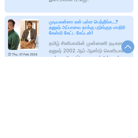
முடியலன்னா ஏன் புள்ள பெத்தீங்க…?
தனுஷ் அப்பாவை நாக்கு புடுங்குற மாதிரி
கேள்வி கேட்ட கேப்டன்!
தமிழ் சினிமாவின் முன்னணி நடிகரான
தனுஷ் 2002 ஆம் ஆண்டு வெளியான
🕑
Thu, 01 Feb 2024
துள்ளுவதோ இளமை படத்தில் நடித்து
www.updatenews360.com
நடிகராக அறிமுகம்...
மீண்டும் அல்வா கிண்டியிருக்காங்க ; இனி
எழவே முடியாத அளவுக்கு பாசிஸ்ட்டுகளை
மக்கள் வீழ்த்துவது உறுதி ; அமைச்சர்
உதயநிதி
இடைக்கால பட்ஜெட்டில் கைவிரித்த
🕑
Thu, 01 Feb 2024
பாசிஸ்ட்டுகளை, இனி எக்காலத்துக்கும்
www.updatenews360.com
எழ முடியாத அளவுக்கு இந்திய மக்கள்
வீழ்த்துவது உறுதி என அமைச்சர்...