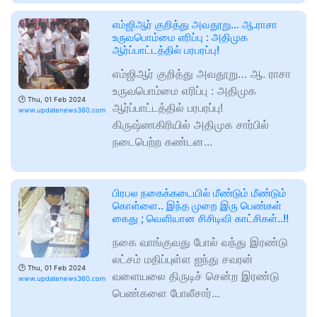
எம்ஜிஆர் குறித்து அவதூறு… ஆ.ராசா
உருவபொம்மை எரிப்பு : அதிமுக
ஆர்ப்பாட்டத்தில் பரபரப்பு!
எம்ஜிஆர் குறித்து அவதூறு… ஆ. ராசா
உருவபொம்மை எரிப்பு : அதிமுக
🕑
Thu, 01 Feb 2024
ஆர்ப்பாட்டத்தில் பரபரப்பு!
www.updatenews360.com
கிருஷ்ணகிரியில் அதிமுக சார்பில்
நடைபெற்ற கண்டன...
பிரபல நகைக்கடையில் மீண்டும் மீண்டும்
கொள்ளை.. இந்த முறை இரு பெண்கள்
கைது ; வெளியான சிசிடிவி காட்சிகள்..!!
நகை வாங்குவது போல் வந்து இரண்டு
லட்சம் மதிப்புள்ள ஐந்து சவரன்
🕑
Thu, 01 Feb 2024
வளையலை திருடிச் சென்ற இரண்டு
www.updatenews360.com
பெண்களை போலீசார்...