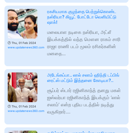
ரகசியமாக குழந்தை பெற்றுக்கொண்ட
நஸ்ரியா? கியூட் போட்டோ வெளியிட்டு
ஷாக்!
மலையாள நடிகை நஸ்ரியா, அட்லீ
இயக்கத்தில் வந்த மௌன ராகம் சாரி
🕑
Thu, 01 Feb 2024
ராஜா ராணி படம் மூலம் ரசிகர்களின்
www.updatenews360.com
மனதை...
அடேங்கப்பா.. லால் சலாம் ஹிந்தி டப்பிங்
ரைட்ஸ் மட்டும் இத்தனை கோடியா?..
சூப்பர் ஸ்டார் ரஜினிகாந்த் தனது மகள்
ஐஸ்வர்யா ரஜினிகாந்த் இயக்கும் ‘லால்
சலாம்’ என்ற புதிய படத்தில் நடித்து
🕑
Thu, 01 Feb 2024
வருகிறார்....
www.updatenews360.com