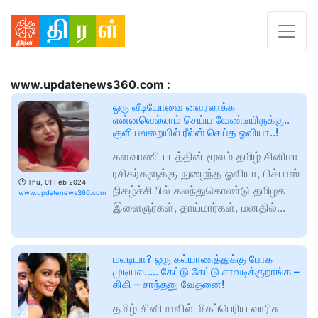
www.updatenews360.com :
ஒரு வீடியோவை வைரலாக்க
என்னவெல்லாம் செய்ய வேண்டியிருக்கு..
குளியலறையில் ரீல்ஸ் செய்த ஓவியா..!
களவாணி படத்தின் மூலம் தமிழ் சினிமா
ரசிகர்களுக்கு நுழைந்த ஓவியா, பிக்பாஸ்
🕑
Thu, 01 Feb 2024
நிகழ்ச்சியில் கலந்துகொண்டு தமிழக
www.updatenews360.com
இளைஞர்கள், தாய்மார்கள், மனதில்...
மலடியா? ஒரு கல்யாணத்துக்கு போக
முடியல….. கேட்டு கேட்டு சாவடிக்குறாங்க –
கிகி – சாந்தனு வேதனை!
தமிழ் சினிமாவில் மிகப்பெரிய வாரிசு