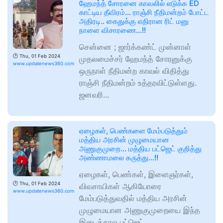
ஹேமந்த் சோரனை காவலில் எடுக்க ED
காட்டிய தீவிரம்… ராஞ்சி நீதிமன்றம் போட்ட
அதிரடி.. கைதுக்கு எதிரான ரிட் மனு
நாளை விசாரணை…!!
சென்னை ; ஜார்க்கண்ட் முன்னாள்
🕑
Thu, 01 Feb 2024
முதலமைச்சர் ஹேமந்த் சோரனுக்கு
www.updatenews360.com
ஒருநாள் நீதிமன்ற காவல் விதித்து
ராஞ்சி நீதிமன்றம் உத்தரவிட்டுள்ளது.
ஜனவரி...
ஏழைகள், பெண்களை மேம்படுத்தும்
மத்திய அரசின் முழுமையான
அணுகுமுறை… மத்திய பட்ஜெட் குறித்து
அண்ணாமலை கருத்து…!!
ஏழைகள், பெண்கள், இளைஞர்கள்,
🕑
Thu, 01 Feb 2024
விவசாயிகள் ஆகியோரை
www.updatenews360.com
மேம்படுத்துவதில் மத்திய அரசின்
முழுமையான அணுகுமுறையை இந்த
இடைக்கால பட்ஜெட்