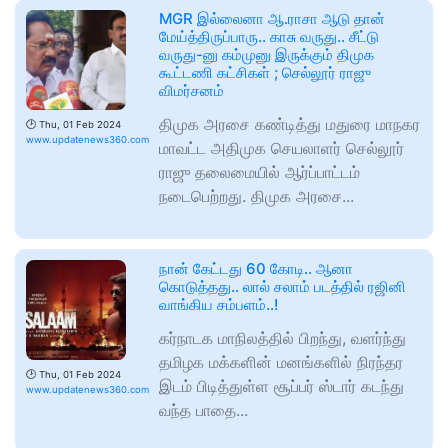
MGR இல்லைனா ஆ.ராசா ஆடு தான்
மேய்த்திருப்பாரு.. காசு வருது.. சீட்டு
வருது-னு கம்முனு இருக்கும் திமுக
கூட்டணி கட்சிகள் ; செல்லூர் ராஜு
விமர்சனம்
திமுக அரசை கண்டித்து மதுரை மாநகர
🕑
Thu, 01 Feb 2024
www.updatenews360.com
மாவட்ட அதிமுக செயலாளர் செல்லூர்
ராஜு தலைமையில் ஆர்ப்பாட்டம்
நடைபெற்றது. திமுக அரசை...
நான் கேட்டது 60 கோடி.. ஆனா
கொடுத்தது.. லால் சலாம் படத்தில் ரஜினி
வாங்கிய சம்பளம்..!
கர்நாடக மாநிலத்தில் பிறந்து, வளர்ந்து
தமிழக மக்களின் மனங்களில் நிரந்தர
🕑
Thu, 01 Feb 2024
இடம் பிடித்துள்ள சூப்பர் ஸ்டார் கடந்து
www.updatenews360.com
வந்த பாதை...