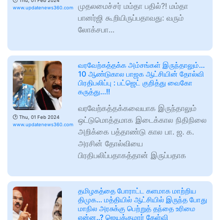
🕑
Thu, 01 Feb 2024
முதலமைச்சர் மம்தா பதில்?! மம்தா
www.updatenews360.com
பானர்ஜி கூறியிருப்பதாவது: வரும்
லோக்சபா...
வரவேற்கத்தக்க அம்சங்கள் இருந்தாலும்…
10 ஆண்டுகால பாஜக ஆட்சியின் தோல்வி
பிரதிபலிப்பு : பட்ஜெட் குறித்து வைகோ
கருத்து…!!
வரவேற்கத்தக்கவையாக இருந்தாலும்
🕑
Thu, 01 Feb 2024
ஒட்டுமொத்தமாக இடைக்கால நிதிநிலை
www.updatenews360.com
அறிக்கை பத்தாண்டு கால பா. ஜ. க.
அரசின் தோல்வியை
பிரதிபலிப்பதாகத்தான் இருப்பதாக
தமிழகத்தை போராட்ட களமாக மாற்றிய
திமுக… மத்தியில் ஆட்சியில் இருந்த போது
மாநில அரசுக்கு பெற்றுத் தந்தை உரிமை
என்ன..? ஜெயக்குமார் கேள்வி