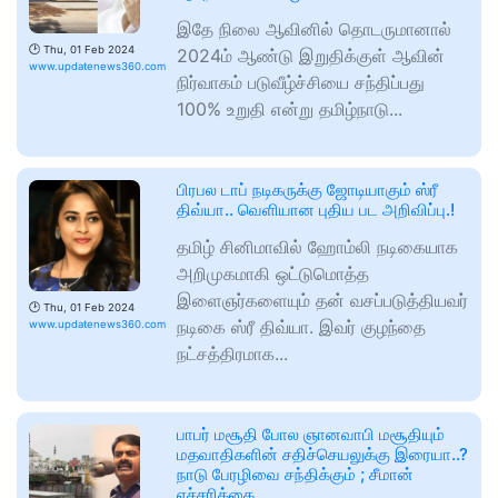
இதே நிலை ஆவினில் தொடருமானால்
🕑
Thu, 01 Feb 2024
2024ம் ஆண்டு இறுதிக்குள் ஆவின்
www.updatenews360.com
நிர்வாகம் படுவீழ்ச்சியை சந்திப்பது
100% உறுதி என்று தமிழ்நாடு...
பிரபல டாப் நடிகருக்கு ஜோடியாகும் ஸ்ரீ
திவ்யா.. வெளியான புதிய பட அறிவிப்பு.!
தமிழ் சினிமாவில் ஹோம்லி நடிகையாக
அறிமுகமாகி ஒட்டுமொத்த
இளைஞர்களையும் தன் வசப்படுத்தியவர்
🕑
Thu, 01 Feb 2024
நடிகை ஸ்ரீ திவ்யா. இவர் குழந்தை
www.updatenews360.com
நட்சத்திரமாக...
பாபர் மசூதி போல ஞானவாபி மசூதியும்
மதவாதிகளின் சதிச்செயலுக்கு இரையா..?
நாடு பேரழிவை சந்திக்கும் ; சீமான்
எச்சரிக்கை