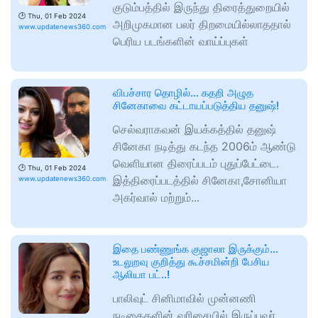
குடும்பத்தில் இருந்து திரைத்துறையில்
🕑
Thu, 01 Feb 2024
அறிமுகமான பலர் திறமையில்லாததால்
www.updatenews360.com
பெரிய படங்களின் வாய்ப்புகள்
விபச்சார தொழில்… கதறி அழுத
சினேகாவை கட்டாயப்படுத்திய தனுஷ்!
செல்வராகவன் இயக்கத்தில் தனுஷ்
சினேகா நடித்து கடந்த 2006ம் ஆண்டு
வெளியான திரைப்படம் புதுப்பேட்டை.
🕑
Thu, 01 Feb 2024
இத்திரைப்படத்தில் சினேகா,சோனியா
www.updatenews360.com
அகர்வால் மற்றும்...
இதை பண்ணுங்க குஜாலா இருக்கும்…
உடலுறவு குறித்து கூச்சமின்றி பேசிய
ஆலியா பட்..!
பாலிவுட் சினிமாவில் முன்னணி
நடிகைகளின் வரிசையில் இருப்பவர்