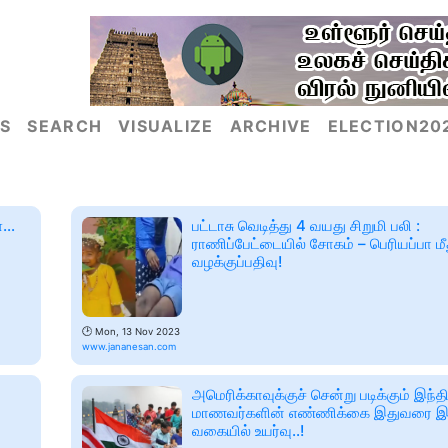
S
SEARCH
VISUALIZE
ARCHIVE
ELECTION20
்…
பட்டாசு வெடித்து 4 வயது சிறுமி பலி :
ராணிப்பேட்டையில் சோகம் – பெரியப்பா மீ
வழக்குப்பதிவு!
🕑
Mon, 13 Nov 2023
www.jananesan.com
அமெரிக்காவுக்குச் சென்று படிக்கும் இந்த
மாணவர்களின் எண்ணிக்கை இதுவரை இ
வகையில் உயர்வு..!