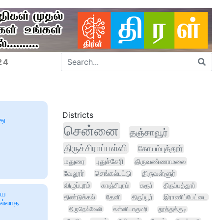
24
Districts
து
சென்னை
தஞ்சாவூர்
திருச்சிராப்பள்ளி
கோயம்புத்தூர்
மதுரை
புதுச்சேரி
திருவண்ணாமலை
வேலூர்
செங்கல்பட்டு
திருவள்ளூர்
விழுப்புரம்
காஞ்சிபுரம்
கரூர்
திருப்பத்தூர்
ிய
திண்டுக்கல்
தேனி
திருப்பூர்
இராணிப்பேட்டை
ல்லாத
திருநெல்வேலி
கன்னியாகுமரி
தூத்துக்குடி