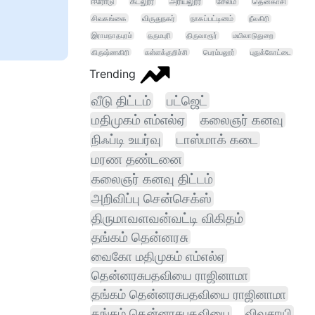
ஈரோடு
கடலூர்
அரியலூர்
சேலம்
தென்காசி
சிவகங்கை
விருதுநகர்
நாகப்பட்டினம்
நீலகிரி
இராமநாதபுரம்
தருமபுரி
திருவாரூர்
மயிலாடுதுறை
கிருஷ்ணகிரி
கள்ளக்குறிச்சி
பெரம்பலூர்
புதுக்கோட்டை
Trending
வீடு திட்டம்
பட்ஜெட்
மதிமுகம் எம்எல்ஏ
கலைஞர் கனவு
நிஃப்டி உயர்வு
டாஸ்மாக் கடை
மரண தண்டனை
கலைஞர் கனவு திட்டம்
அறிவிப்பு சென்செக்ஸ்
திருமாவளவன்வட்டி விகிதம்
தங்கம் தென்னரசு
வைகோ மதிமுகம் எம்எல்ஏ
தென்னரசுபதவியை ராஜினாமா
தங்கம் தென்னரசுபதவியை ராஜினாமா
தங்கம் தென்னரசுபதவியை
விவசாயி