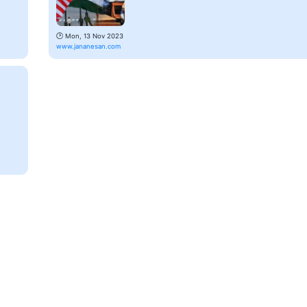
🕑
Mon, 13 Nov 2023
www.jananesan.com