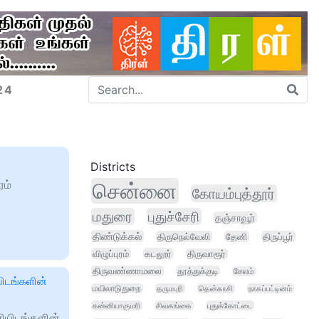
24
Districts
ரம்
சென்னை
கோயம்புத்தூர்
மதுரை
புதுச்சேரி
தஞ்சாவூர்
திண்டுக்கல்
திருநெல்வேலி
தேனி
திருப்பூர்
விழுப்புரம்
கடலூர்
திருவாரூர்
திருவண்ணாமலை
தூத்துக்குடி
சேலம்
யிடங்களின்
மயிலாடுதுறை
தருமபுரி
தென்காசி
நாகப்பட்டினம்
கன்னியாகுமரி
சிவகங்கை
புதுக்கோட்டை
ணியிடங்களின்