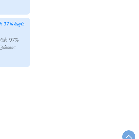
் 97% க்கும்
களில் 97%
்டுள்ளன