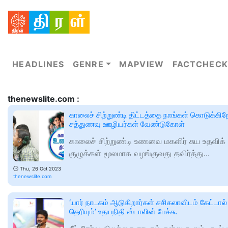
HEADLINES
GENRE
MAPVIEW
FACTCHECK
thenewslite.com :
காலைச் சிற்றுண்டி திட்டத்தை நாங்கள் கொடுக்கி
சத்துணவு ஊழியர்கள் வேண்டுகோள்
காலைச் சிற்றுண்டி உணவை மகளிர் சுய உதவிக்
குழுக்கள் மூலமாக வழங்குவது தவிர்த்து...
🕑
Thu, 26 Oct 2023
thenewslite.com
‘யார் நாடகம் ஆடுகிறார்கள் சசிகலாவிடம் கேட்டால்
தெரியும்’ உதயநிதி ஸ்டாலின் பேச்சு.