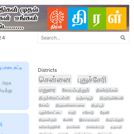
24
ு பாடைகட்டி
Districts
சென்னை
புதுச்சேரி
 அரசு
மதுரை
்டித்து
கோயம்புத்தூர்
திண்டுக்கல்
திருச்சிராப்பள்ளி
தஞ்சாவூர்
திருநெல்வேலி
சேலம்
திருவண்ணாமலை
திருப்பூர்
புதுக்கோட்டை
கரூர்
ஈரோடு
தேனி
திருவள்ளூர்
நீலகிரி
இராமநாதபுரம்
திருப்பத்தூர்
ர்
கள்ளக்குறிச்சி
நாமக்கல்
செங்கல்பட்டு
தருமபுரி