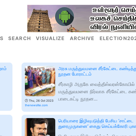
S
SEARCH
VISUALIZE
ARCHIVE
ELECTION20
றோம்
அரசு மருத்துவமனை சீர்கேட்டை கண்டித்த
நூதன போராட்டம்
சீர்காழி அருகே வைத்தீஸ்வரன்கோயில்
மருத்துவமனை நிர்வாக சீர்கேட்டை கண
பாடைகட்டி நூதன...
🕑
Thu, 26 Oct 2023
thenewslite.com
பெரியாரை இழிவுபடுத்தி பேசிய ’சாட்டை
துரைமுருகனை’ கைது செய்யக்கோரி புகா