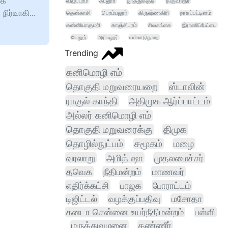
ூக
விழுப்புரம்
கடலூர்
தூத்துக்குடி
திருவாரூர்
நிர்வாகி...
தென்காசி
பெரம்பலூர்
கிருஷ்ணகிரி
நாகப்பட்டினம்
கன்னியாகுமரி
காஞ்சிபுரம்
சிவகங்கை
இராணிப்பேட்டை
வேலூர்
அரியலூர்
மயிலாடுதுறை
Trending
கனிமொழி எம்
தொகுதி மறுவரையறை
ஸ்டாலின்
ராகுல் காந்தி
அதிமுக ஆர்ப்பாட்டம்
அல்லர் கனிமொழி எம்
தொகுதி மறுவரைக்கு
திமுக
தொழில்நுட்பம்
சமூகம்
மழை
வரலாறு
அமித் ஷா
முதலமைச்சர்
தவெக
நீதிமன்றம்
மாணவர்
எதிர்க்கட்சி
பாஜக
போராட்டம்
டிஜிட்டல்
வழக்குப்பதிவு
மசோதா
கனடா சென்னை உயர்நீதிமன்றம்
பள்ளி
மருத்துவமனை
தண்ணீர்