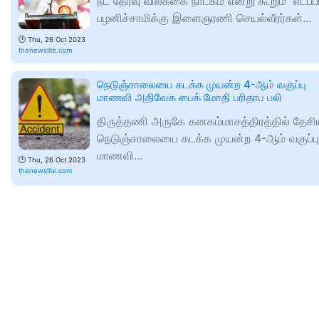
நீட் தேர்வு விலக்கை நாடகம் என்று கூறும் எடப்ப
பழனிச்சாமிக்கு இளைஞரணி செயல்வீரர்கள்...
🕑
Thu, 26 Oct 2023
thenewslite.com
நெடுஞ்சாலையை கடக்க முயன்ற 4-ஆம் வகுப்பு
மாணவி அதிவேக பைக் மோதி பரிதாப பலி
திருத்தணி அருகே கனகம்மாசத்திரத்தில் தேசி
நெடுஞ்சாலையை கடக்க முயன்ற 4-ஆம் வகுப்பு
மாணவி...
🕑
Thu, 26 Oct 2023
thenewslite.com