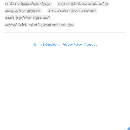
டெல்லி உயர்நீதிமன்றம் உத்தரவு
விடியோ நீக்கம் விவகாரம் மெட்டு
கைது தமிழக நிதிநிலை
மோடி விடியோ நீக்கம் விவகாரம்
சானிடரி நாப்கின் விநியோகம்
ஸூக்கா்பொ்க் மன்னிப்பு கோரினாா்முன்பதிவு
Terms & Conditions
|
Privacy Policy
|
About us