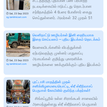
சட்டத்திற்கு புறம்பான பண பரிமாற்ற
நடவடிக்கையில் ஈடுபட்டது தொடர்பான
சந்தேகத்தில் 4 பேரை போலீசார் கைது
🕑
Sat, 23 Sep 2023
செய்துள்ளனர். அவர்கள் 32 முதல் 51
sg.tamilmicset.com
வெளிநாட்டு ஊழியர்கள் இனி தைரியமாக
இதை செய்யலாம் – புதிய இயக்கம் தொடக்கம்
வேலையிடங்களில் விபத்துக்கள்
ஏற்படுவதற்கு முன்னர் பாதுகாப்பு
அபாயங்கள் குறித்து புகாரளிக்க
🕑
Sat, 23 Sep 2023
ஊழியர்களை ஊக்குவிக்கும் புதிய இயக்கம்
sg.tamilmicset.com
புரட்டாசி மாதத்தின் முதல்
சனிக்கிழமையையொட்டி, ஸ்ரீ ஸ்ரீநிவாசப்
பெருமாள் கோயிலில் குவிந்த பக்தர்கள்!
சிங்கப்பூரில் உள்ள சிராங்கூன் சாலையில்
அமைந்துள்ளது ஸ்ரீ ஸ்ரீநிவாசப் பெருமாள்