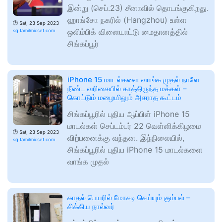
இன்று (செப்.23) சீனாவில் தொடங்குகிறது.
ஹாங்சோ நகரில் (Hangzhou) உள்ள
🕑
Sat, 23 Sep 2023
ஒலிம்பிக் விளையாட்டு மைதானத்தில்
sg.tamilmicset.com
சிங்கப்பூர்
iPhone 15 மாடல்களை வாங்க முதல் நாளே
நீண்ட வரிசையில் காத்திருந்த மக்கள் –
கொட்டும் மழையிலும் அசராத கூட்டம்
சிங்கப்பூரில் புதிய ஆப்பிள் iPhone 15
மாடல்கள் செப்டம்பர் 22 வெள்ளிக்கிழமை
🕑
Sat, 23 Sep 2023
விற்பனைக்கு வந்தன. இந்நிலையில்,
sg.tamilmicset.com
சிங்கப்பூரில் புதிய iPhone 15 மாடல்களை
வாங்க முதல்
காதல் பெயரில் மோசடி செய்யும் கும்பல் –
சிக்கிய நால்வர்