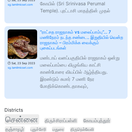
🕑
Sat, 23 Sep 2023
கோயில் (Sri Srinivasa Perumal
sg.tamilmicset.com
Temple). புரட்டாசி மாதத்தின் முதல்
“ராட்சத ராஜநாகம் vs மலைப்பாம்பு”… 7
மணிநேரம் நடந்த சண்டை.. இறுதியில் வென்ற
ராஜநாகம் – பிரம்மிக்க வைக்கும்
புகைப்படங்கள்
மண்டாய் வனப்பகுதியில் ராஜநாகம் ஒன்று
🕑
Sat, 23 Sep 2023
மலைப்பாம்பை விழுங்கிய காட்சி
sg.tamilmicset.com
காண்போரை வியப்பில் ஆழ்த்தியது.
இரண்டும் சுமார் 7 மணி நேர
மோதிக்கொண்டதாகவும்,
Districts
சென்னை
திருச்சிராப்பள்ளி
கோயம்புத்தூர்
தஞ்சாவூர்
புதுச்சேரி
மதுரை
திருநெல்வேலி