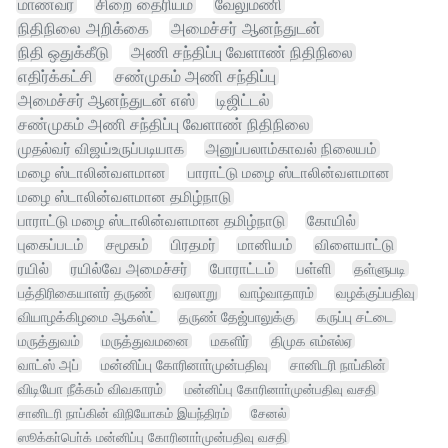
மாணவர்
சிறை தைரியம்
வேலுமணி
நிதிநிலை அறிக்கை
அமைச்சர் ஆனந்துடன்
நிதி ஒதுக்கீடு
அணி சந்திப்பு வேளாண் நிதிநிலை
எதிர்க்கட்சி
சண்முகம் அணி சந்திப்பு
அமைச்சர் ஆனந்துடன் எஸ்
டிஜிட்டல்
சண்முகம் அணி சந்திப்பு வேளாண் நிதிநிலை
முதல்வர் விஜய்உருப்படியாக
அனுப்பலாம்காவல் நிலையம்
மழை ஸ்டாலின்வளமான
பாராட்டு மழை ஸ்டாலின்வளமான
மழை ஸ்டாலின்வளமான தமிழ்நாடு
பாராட்டு மழை ஸ்டாலின்வளமான தமிழ்நாடு
கோயில்
புகைப்படம்
சமூகம்
பிரதமர்
மானியம்
விளையாட்டு
ரயில்
ரயில்வே அமைச்சர்
போராட்டம்
பள்ளி
தள்ளுபடி
பத்திரிகையாளர் தருண்
வரலாறு
வாழ்வாதாரம்
வழக்குப்பதிவு
வியாழக்கிழமை ஆகஸ்ட்
தருண் தேஜ்பாலுக்கு
கருப்பு சட்டை
மருத்துவம்
மருத்துவமனை
மகளிர்
திமுக எம்எல்ஏ
வாட்ஸ் அப்
மன்னிப்பு கோரினாா்முன்பதிவு
சானிடரி நாப்கின்
விடியோ நீக்கம் விவகாரம்
மன்னிப்பு கோரினாா்முன்பதிவு வசதி
சானிடரி நாப்கின் விநியோகம் இயந்திரம்
சேனல்
ஸூக்கா்பொ்க் மன்னிப்பு கோரினாா்முன்பதிவு வசதி