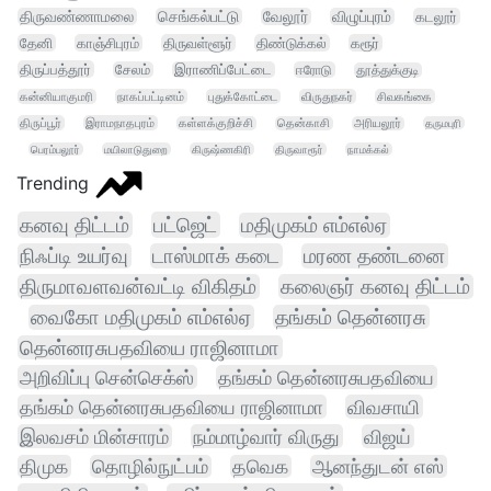
திருவண்ணாமலை
செங்கல்பட்டு
வேலூர்
விழுப்புரம்
கடலூர்
தேனி
காஞ்சிபுரம்
திருவள்ளூர்
திண்டுக்கல்
கரூர்
திருப்பத்தூர்
சேலம்
இராணிப்பேட்டை
ஈரோடு
தூத்துக்குடி
கன்னியாகுமரி
நாகப்பட்டினம்
புதுக்கோட்டை
விருதுநகர்
சிவகங்கை
திருப்பூர்
இராமநாதபுரம்
கள்ளக்குறிச்சி
தென்காசி
அரியலூர்
தருமபுரி
பெரம்பலூர்
மயிலாடுதுறை
கிருஷ்ணகிரி
திருவாரூர்
நாமக்கல்
Trending
கனவு திட்டம்
பட்ஜெட்
மதிமுகம் எம்எல்ஏ
நிஃப்டி உயர்வு
டாஸ்மாக் கடை
மரண தண்டனை
திருமாவளவன்வட்டி விகிதம்
கலைஞர் கனவு திட்டம்
வைகோ மதிமுகம் எம்எல்ஏ
தங்கம் தென்னரசு
தென்னரசுபதவியை ராஜினாமா
அறிவிப்பு சென்செக்ஸ்
தங்கம் தென்னரசுபதவியை
தங்கம் தென்னரசுபதவியை ராஜினாமா
விவசாயி
இலவசம் மின்சாரம்
நம்மாழ்வார் விருது
விஜய்
திமுக
தொழில்நுட்பம்
தவெக
ஆனந்துடன் எஸ்