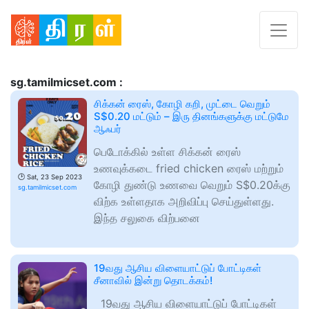
sg.tamilmicset.com :
சிக்கன் ரைஸ், கோழி கறி, முட்டை வெறும்
S$0.20 மட்டும் – இரு தினங்களுக்கு மட்டுமே
ஆஃபர்
பெடோக்கில் உள்ள சிக்கன் ரைஸ்
உணவுக்கடை fried chicken ரைஸ் மற்றும்
🕑
Sat, 23 Sep 2023
கோழி துண்டு உணவை வெறும் S$0.20க்கு
sg.tamilmicset.com
விற்க உள்ளதாக அறிவிப்பு செய்துள்ளது.
இந்த சலுகை விற்பனை
19வது ஆசிய விளையாட்டுப் போட்டிகள்
சீனாவில் இன்று தொடக்கம்!
19வது ஆசிய விளையாட்டுப் போட்டிகள்