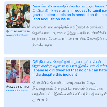
"என்எல்சி விவகாரத்தில் தெளிவான முடிவு தேவை"
கி.வீரமணி!, k veeramani request to tamil n
govt on clear decision is needed on the nlc
land acquisition issue
என்எல்சி விவகாரத்தில் தமிழ்நாடு அரசாங்கம்
🕑
2023-03-12T14:29
தெளிவான முடிவை எடுத்து அரசியல் கிளர்ச்சி
www.etvbharat.com
மாற்றாமல் வேலைவாய்ப்பை வழங்க வேண்டும் 
திரவிட கழக
"இந்தியாவை வெறுத்துவிட முடியாது" பாலியல்
தொல்லைக்கு ஆளான ஜப்பான் இளம்பெண் விளக்கம
japanese girl tweeted that no one can hate
india despite this incident
டெல்லியில் ஹோலிப் பண்டிகையின்போது
🕑
2023-03-12T14:26
இளைஞர்கள் அத்துமீறிய சம்பவம் தொடர்பாக
www.etvbharat.com
பாதிக்கப்பட்ட இளம்பெண் ட்விட்டரில் பதிவிட்டுள்
தான் உடல்