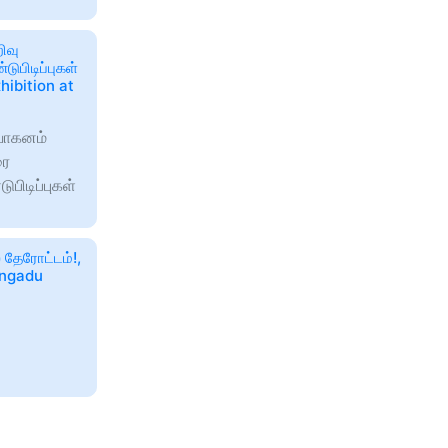
ிவு
ுபிடிப்புகள்
hibition at
வாகனம்
ரை
பிடிப்புகள்
 தேரோட்டம்!,
engadu