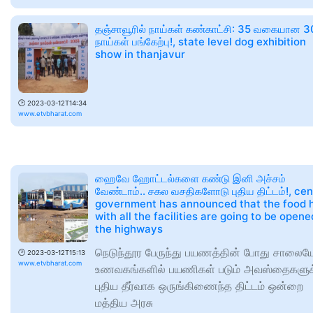
தஞ்சாவூரில் நாய்கள் கண்காட்சி: 35 வகையான 
நாய்கள் பங்கேற்பு!, state level dog exhibition
show in thanjavur
🕑
2023-03-12T14:34
www.etvbharat.com
ஹைவே ஹோட்டல்களை கண்டு இனி அச்சம்
வேண்டாம்.. சகல வசதிகளோடு புதிய திட்டம்!, cen
government has announced that the food h
with all the facilities are going to be open
the highways
நெடுந்தூர பேருந்து பயணத்தின் போது சாலை
🕑
2023-03-12T15:13
www.etvbharat.com
உணவகங்களில் பயணிகள் படும் அவஸ்தைகளுக
புதிய தீர்வாக ஒருங்கிணைந்த திட்டம் ஒன்றை
மத்திய அரசு