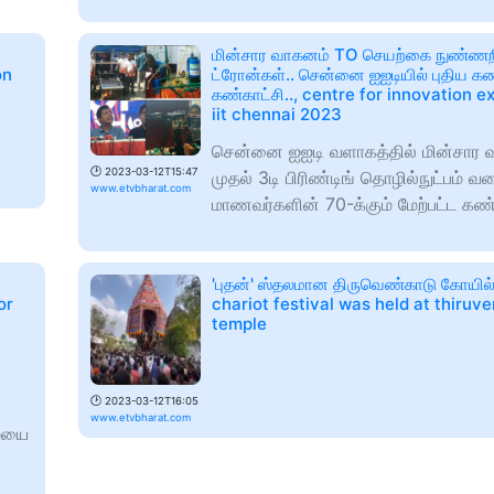
மின்சார வாகனம் TO செயற்கை நுண்ணற
on
ட்ரோன்கள்.. சென்னை ஐஐடியில் புதிய கண்ட
கண்காட்சி.., centre for innovation ex
iit chennai 2023
சென்னை ஐஐடி வளாகத்தில் மின்சார 
🕑
2023-03-12T15:47
முதல் 3டி பிரிண்டிங் தொழில்நுட்பம் வ
www.etvbharat.com
மாணவர்களின் 70-க்கும் மேற்பட்ட கண்டு
'புதன்' ஸ்தலமான திருவெண்காடு கோயில்
or
chariot festival was held at thiruv
temple
🕑
2023-03-12T16:05
www.etvbharat.com
மையை