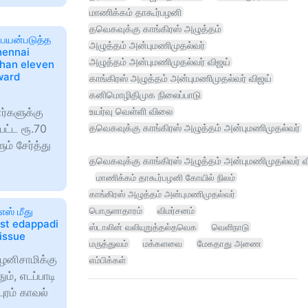
மாணிக்கம் தாகூர்பழனி
தவெகவுக்கு காங்கிரஸ் அழுத்தம்
ி பயன்படுத்த
அழுத்தம் அன்புமணிமுதல்வர்
hennai
அழுத்தம் அன்புமணிமுதல்வர் விஜய்
than eleven
ward
காங்கிரஸ் அழுத்தம் அன்புமணிமுதல்வர் விஜய்
கனிமொழிதிமுக நிலைப்பாடு
ர்களுக்கு
உயர்வு வெள்ளி விலை
்பட்ட ரூ.70
தவெகவுக்கு காங்கிரஸ் அழுத்தம் அன்புமணிமுதல்வர்
் சேர்த்து
தவெகவுக்கு காங்கிரஸ் அழுத்தம் அன்புமணிமுதல்வர் வ
மாணிக்கம் தாகூர்பழனி கோயில் நிலம்
காங்கிரஸ் அழுத்தம் அன்புமணிமுதல்வர்
ஸ் மீது
பொருளாதாரம்
விமர்சனம்
nst edappadi
ஸ்டாலின் வலியுறுத்தல்தவெக
வெளிநாடு
 issue
மருத்துவம்
மக்களவை
மேகதாது அணை
பழனிசாமிக்கு
எம்பிக்கள்
ம், எடப்பாடி
ுரம் காவல்