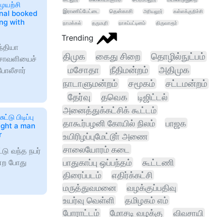
ுயற்சி
இராணிப்பேட்டை
தென்காசி
அரியலூர்
கள்ளக்குறிச்சி
onal booked
ng with
நாமக்கல்
தருமபுரி
நாகப்பட்டினம்
திருவாரூர்
Trending
ந்தியா
திமுக
கைது சிறை
தொழில்நுட்பம்
ம்சாவளியைச்
மசோதா
நீதிமன்றம்
அதிமுக
போலீசார்
நாடாளுமன்றம்
சமூகம்
சட்டமன்றம்
தேர்வு
தவெக
டிஜிட்டல்
அனைத்துக்கட்சிக் கூட்டம்
டு பிடிப்பு
தாகூர்பழனி கோயில் நிலம்
பாஜக
aught a man
r
உயிரிழப்புமேட்டூா் அணை
சாலையோரம் கடை
டு வந்த நபர்
பாதுகாப்பு ஒப்பந்தம்
ன்ற போது
கூட்டணி
திரைப்படம்
எதிர்க்கட்சி
மருத்துவமனை
வழக்குப்பதிவு
உயர்வு வெள்ளி
தமிழகம் எம்
போராட்டம்
மோசடி வழக்கு
விவசாயி