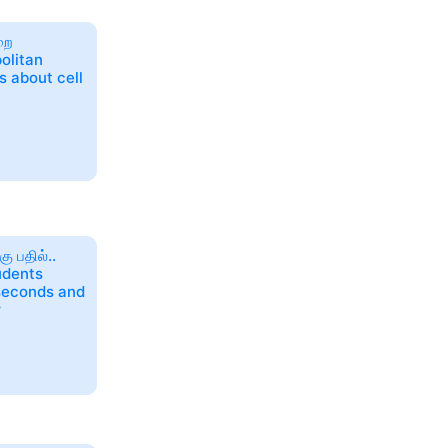
றை
politan
s about cell
ு பதில்..
udents
seconds and
r