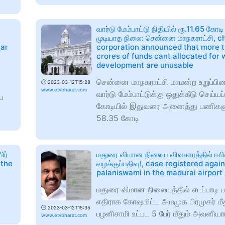
வார்டு மேம்பாட்டு நிதியில் ரூ.11.65 கோட
முடியாத நிலை: சென்னை மாநகராட்சி, c
ear
corporation announced that more 
crores of funds cant allocated for 
development are unusable
சென்னை மாநகராட்சி மாமன்ற உறுப்பின
🕑
2023-03-12T15:28
www.etvbharat.com
வார்டு மேம்பாட்டுக்கு ஒதுக்கீடு செய்யப
ை
கோடியில் இதுவரை அனைத்து பணிகளும
58.35 கோடி
ிர்
மதுரை விமான நிலைய விவகாரத்தில் ஈபிஎ
 the
வழக்குப்பதிவு!, case registered agai
palaniswami in the madurai airport
மதுரை விமான நிலையத்தில் எடப்பாடி 
எதிராக கோஷமிட்ட அமமுக பிரமுகர் மீது
🕑
2023-03-12T15:35
பழனிசாமி உட்பட 5 பேர் மீதும் அவனியாப
www.etvbharat.com