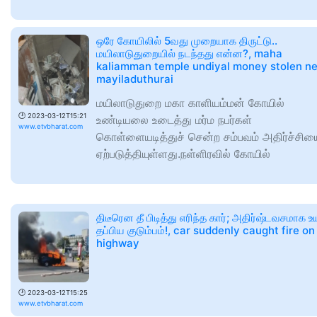
ஒரே கோயிலில் 5வது முறையாக திருட்டு..
மயிலாடுதுறையில் நடந்தது என்ன?, maha
kaliamman temple undiyal money stolen n
mayiladuthurai
மயிலாடுதுறை மகா காளியம்மன் கோயில்
🕑
2023-03-12T15:21
உண்டியலை உடைத்து மர்ம நபர்கள்
www.etvbharat.com
கொள்ளையடித்துச் சென்ற சம்பவம் அதிர்ச்சிய
ஏற்படுத்தியுள்ளது.நள்ளிரவில் கோயில்
திடீரென தீ பிடித்து எரிந்த கார்; அதிர்ஷ்டவசமாக உய
தப்பிய குடும்பம்!, car suddenly caught fire on
highway
🕑
2023-03-12T15:25
www.etvbharat.com