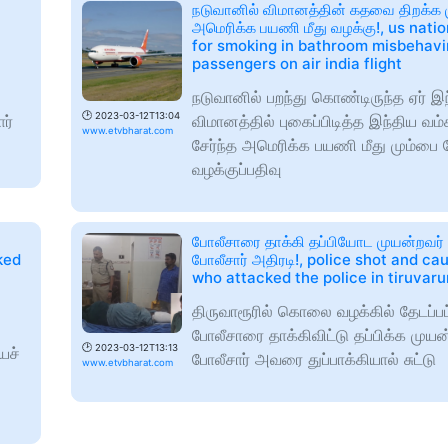
நடுவானில் விமானத்தின் கதவை திறக்க ம
அமெரிக்க பயணி மீது வழக்கு!, us nati
for smoking in bathroom misbehavi
passengers on air india flight
நடுவானில் பறந்து கொண்டிருந்த ஏர் இ
🕑
2023-03-12T13:04
ர்
விமானத்தில் புகைப்பிடித்த இந்திய வ
www.etvbharat.com
சேர்ந்த அமெரிக்க பயணி மீது மும்பை 
வழக்குப்பதிவு
போலீசாரை தாக்கி தப்பியோட முயன்றவர் சுட்
ked
போலீசார் அதிரடி!, police shot and c
who attacked the police in tiruvaru
திருவாரூரில் கொலை வழக்கில் தேடப்பட்
போலீசாரை தாக்கிவிட்டு தப்பிக்க முய
🕑
2023-03-12T13:13
ைச்
போலீசார் அவரை துப்பாக்கியால் சுட்டு
www.etvbharat.com