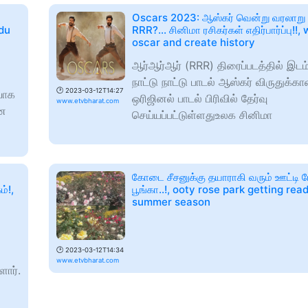
Oscars 2023: ஆஸ்கர் வென்று வரலாறு
adu
RRR?... சினிமா ரசிகர்கள் எதிர்பார்ப்பு!!, 
oscar and create history
ஆர்ஆர்ஆர் (RRR) திரைப்படத்தில் இடம
நாட்டு நாட்டு பாடல் ஆஸ்கர் விருதுக்க
🕑
2023-03-12T14:27
யாக
ஒரிஜினல் பாடல் பிரிவில் தேர்வு
www.etvbharat.com
என
செய்யப்பட்டுள்ளதுஉலக சினிமா
கோடை சீசனுக்கு தயாராகி வரும் ஊட்டி
்!,
பூங்கா..!, ooty rose park getting rea
summer season
🕑
2023-03-12T14:34
www.etvbharat.com
ளார்.