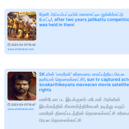
தேனி அய்யம்பட்டியில் களைகட்டிய ஜல்லிக்கட்டு
போட்டி!, after two years jallikattu competiti
was held in theni
🕑
2023-03-12T15:42
www.etvbharat.com
SK வின் 'மாவீரன்' உரிமையை கைப்பற்றிய பிரபல
தனியார் தொலைக்காட்சி!, sun tv captured act
sivakarthikeyans maveeran movie satellite
rights
மண்டேலா பட இயக்குனர் மடோன் அஸ்வின்
🕑
2023-03-12T15:47
இயக்கத்தில் சிவகார்த்திகேயன் நடித்து வரும்
www.etvbharat.com
மாவீரன் திரைப்படத்தின் தொலைக்காட்சி உரி
பிரபல தொலைக்காட்சி