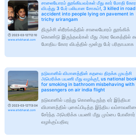
சாலையோரம் தூங்கியவர்கள் மீது கார் மோதி கோர
விபத்து 3 பேர் பலியான சோகம்!, 3 killed in road
accident into people lying on pavement in
trichy srirangam
திருச்சி ஸ்ரீரங்கத்தில் சாலையோரம் தூங்கிக்
🕑
2023-03-12T12:10
கொண்டு இருந்தவர்கள் மீது அசுர வேகத்தில் கா
www.etvbharat.com
மோதிய கோர விபத்தில் மூன்று பேர் பரிதாபமாக
நடுவானில் விமானத்தின் கதவை திறக்க முயற்சி
அமெரிக்க பயணி மீது வழக்கு!, us national boo
for smoking in bathroom misbehaving with
passengers on air india flight
நடுவானில் பறந்து கொண்டிருந்த ஏர் இந்தியா
🕑
2023-03-12T13:04
விமானத்தில் புகைப்பிடித்த இந்திய வம்சாவளிய
www.etvbharat.com
சேர்ந்த அமெரிக்க பயணி மீது மும்பை போலீசார்
வழக்குப்பதிவு