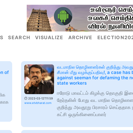
S
SEARCH
VISUALIZE
ARCHIVE
ELECTION20
வடமாநில தொழிலாளர்கள் குறித்து அவதூற
on of
சீமான் மீது வழக்குப்பதிவு!, a case has
against seeman for defaming the n
state workers
ஈரோடு மாவட்டம் கிழக்கு தொகுதி இட
மிக
🕑
2023-03-12T11:59
தேர்தலின் போது வட மாநில தொழிலாளர
்காக
www.etvbharat.com
குறித்து அவதூறு பிரசாரம் செய்ததாக ந
கட்சி ஒருங்கிணைப்பாளர்