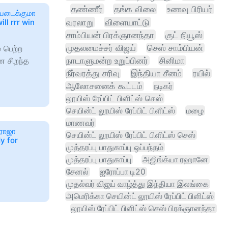
தண்ணீர்
தங்க விலை
உணவு பிரியர்
 படைக்குமா
வரலாறு
விளையாட்டு
will rrr win
சாம்பியன் பிரக்ஞானந்தா
குட் நியூஸ்
முதலமைச்சர் விஜய்
செஸ் சாம்பியன்
் பெற்ற
ான சிறந்த
நாடாளுமன்ற உறுப்பினர்
சினிமா
நீர்வரத்து சரிவு
இந்தியா சீனம்
ரயில்
ஆலோசனைக் கூட்டம்
நடிகர்
லூயிஸ் ரேப்பிட் பிளிட்ஸ் செஸ்
செயின்ட் லூயிஸ் ரேப்பிட் பிளிட்ஸ்
மழை
மாணவர்
 ரோஜா
செயின்ட் லூயிஸ் ரேப்பிட் பிளிட்ஸ் செஸ்
dy for
முத்தரப்பு பாதுகாப்பு ஒப்பந்தம்
முத்தரப்பு பாதுகாப்பு
அஜிங்க்யா ரஹானே
சேனல்
ஐரோப்பா டி20
முதல்வர் விஜய் வாழ்த்து இந்தியா இலங்கை
அமெரிக்கா செயின்ட் லூயிஸ் ரேப்பிட் பிளிட்ஸ்
லூயிஸ் ரேப்பிட் பிளிட்ஸ் செஸ் பிரக்ஞானந்தா