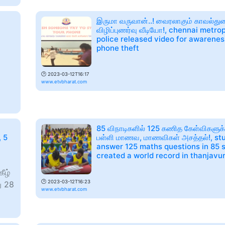
இருமா வருவான்..! வைரலாகும் காவல்து
விழிப்புணர்வு வீடியோ!, chennai metro
t
police released video for awarenes
phone theft
🕑
2023-03-12T16:17
www.etvbharat.com
85 விநாடிகளில் 125 கணித கேள்விகளுக்க
, 5
பள்ளி மாணவ, மாணவிகள் அசத்தல்!, st
answer 125 maths questions in 85 
created a world record in thanjavu
கீழ்
🕑
2023-03-12T16:23
து 28
www.etvbharat.com