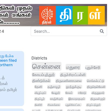
24
ு பேச்சு
Districts
 been filed
சென்னை
orthern
மதுரை
புதுச்சேரி
கோயம்புத்தூர்
திருச்சிராப்பள்ளி
ைத்
திண்டுக்கல்
திருவண்ணாமலை
செங்கல்பட்டு
்கள்
தேனி
தஞ்சாவூர்
தூத்துக்குடி
திருநெல்வேலி
ாம் தமிழர்
விழுப்புரம்
வேலூர்
சேலம்
ஈரோடு
விருதுநகர்
திருப்பூர்
காஞ்சிபுரம்
இராமநாதபுரம்
திருவள்ளூர்
நீலகிரி
சிவகங்கை
புதுக்கோட்டை
திருப்பத்தூர்
கடலூர்
கன்னியாகுமரி
பெரம்பலூர்
மயிலாடுதுறை