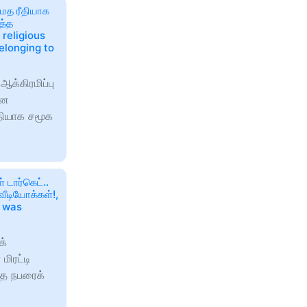
 மத ரீதியாக
த்த
 religious
belonging to
்கிரமிப்பு
்ன
தியாக சமூக
டார்கெட்..
ீடியோக்கள்!,
n was
க்
ிரட்டி
ந்த நபரைக்