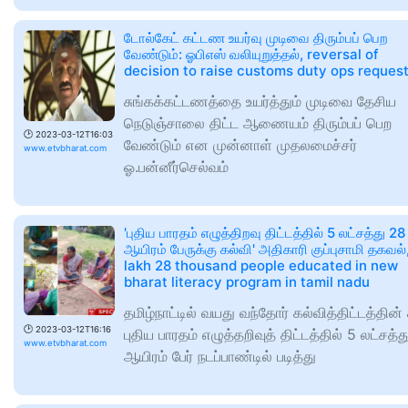
டோல்கேட் கட்டண உயர்வு முடிவை திரும்பப் பெற
வேண்டும்: ஓபிஎஸ் வலியுறுத்தல், reversal of
decision to raise customs duty ops reques
சுங்கக்கட்டணத்தை உயர்த்தும் முடிவை தேசிய
நெடுஞ்சாலை திட்ட ஆணையம் திரும்பப் பெற
🕑
2023-03-12T16:03
வேண்டும் என முன்னாள் முதலமைச்சர்
www.etvbharat.com
ஓ.பன்னீர்செல்வம்
'புதிய பாரதம் எழுத்திறவு திட்டத்தில் 5 லட்சத்து 28
ஆயிரம் பேருக்கு கல்வி' அதிகாரி குப்புசாமி தகவல்
lakh 28 thousand people educated in new
bharat literacy program in tamil nadu
தமிழ்நாட்டில் வயது வந்தோர் கல்வித்திட்டத்தின் 
🕑
2023-03-12T16:16
புதிய பாரதம் எழுத்தறிவுத் திட்டத்தில் 5 லட்சத்
www.etvbharat.com
ஆயிரம் பேர் நடப்பாண்டில் படித்து