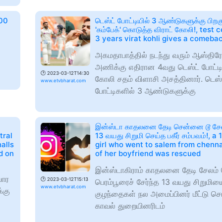
300
டெஸ்ட் போட்டியில் 3 ஆண்டுகளுக்கு பிறக
'கம்பேக்' கொடுத்த விராட் கோலி!, test 
3 years virat kohli gives a comeba
அகமதாபாத்தில் நடந்து வரும் ஆஸ்திர
அணிக்கு எதிரான 4வது டெஸ்ட் போட்டியி
🕑
2023-03-12T14:30
கோலி சதம் விளாசி அசத்தினார். டெஸ்
www.etvbharat.com
போட்டிகளில் 3 ஆண்டுகளுக்கு
இன்ஸ்டா காதலனை தேடி சென்னை டூ சேல
tral
13 வயது சிறுமி செய்த பகீர் சம்பவம்!, a
alls
girl who went to salem from chenna
ed on
of her boyfriend was rescued
இன்ஸ்டாகிராம் காதலனை தேடி சேலம்
யோர
🕑
2023-03-12T15:13
பெரம்பூரைச் சேர்ந்த 13 வயது சிறுமிய
www.etvbharat.com
்கு
குழந்தைகள் நல அமைப்பினர் மீட்டு செம
காவல் துறையினரிடம்