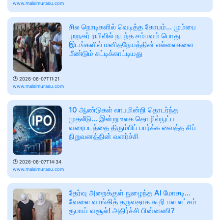
www.malaimurasu.com
சில நொடிகளில் வெடித்த கோபம்... மும்பை
புறநகர் ரயிலில் நடந்த சம்பவம் பொது
இடங்களில் மனிதநேயத்தின் எல்லைகளை
மீண்டும் சுட்டிக்காட்டியது
🕑
2026-08-07T11:21
www.malaimurasu.com
10 ஆண்டுகள் லாபமின்றி தொடர்ந்த
முதலீடு... இன்று உலக தொழில்நுட்ப
வரைபடத்தை திரும்பிப் பார்க்க வைத்த சிப்
நிறுவனத்தின் வளர்ச்சி
🕑
2026-08-07T14:34
www.malaimurasu.com
தேர்வு அறைக்குள் நுழைந்த AI மோசடி...
வேலை வாங்கித் தருவதாக கூறி பல லட்சம்
ரூபாய் வசூல்! அதிர்ச்சி பின்னணி?