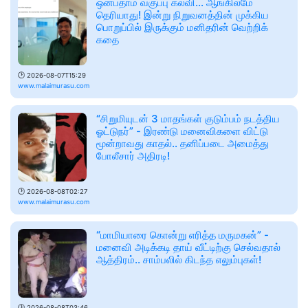
ஒன்பதாம் வகுப்பு கல்வி... ஆங்கிலமே
தெரியாது! இன்று நிறுவனத்தின் முக்கிய
பொறுப்பில் இருக்கும் மனிதரின் வெற்றிக்
கதை
🕑
2026-08-07T15:29
www.malaimurasu.com
“சிறுமியுடன் 3 மாதங்கள் குடும்பம் நடத்திய
ஓட்டுநர்” - இரண்டு மனைவிகளை விட்டு
மூன்றாவது காதல்.. தனிப்படை அமைத்து
போலீசார் அதிரடி!
🕑
2026-08-08T02:27
www.malaimurasu.com
“மாமியாரை கொன்று எரித்த மருமகன்” -
மனைவி அடிக்கடி தாய் வீட்டிற்கு செல்வதால்
ஆத்திரம்.. சாம்பலில் கிடந்த எலும்புகள்!
🕑
2026-08-08T03:46