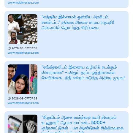
www.malaimurasu.com
"சத்தமே இல்லாமல் ஒன்றிய அரசிடம்
சரண்டர்.." தவெக அரசை சாடிய ரகுபதி!
அவையில் தொடர்ந்த சிரிப்பலை
🕑
2026-08-07T07:34
www.malaimurasu.com
“சங்கீதாவிடம் இணைய வழியில் நடக்கும்
விசாரணை” – விஜய் தரப்பு ஒத்திவைக்க
கோரிக்கை.. நீதிமன்றம் எடுத்த அதிரடி முடிவு!
🕑
2026-08-07T07:38
www.malaimurasu.com
"சிறுமிடம் ஆசை வார்த்தை கூறி தினமும்
உடலுறவு!" ஆபாச சாட்கள்.. 5000+
குற்றசாட்டுகள் - பல ஆண்டுகள் சித்திரவதை