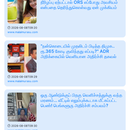
நீரிழப்பு ஏற்பட்டால் ORS எப்போது அவசியம்
என்பதை தெரிந்துகொள்வது ஏன் முக்கியம்
🕑
2026-08-08T09:20
www.malaimurasu.com
"நன்கொடையில் முதலிடம் பிடித்த திமுக..
ரூ.365 கோடி குவிந்தது எப்படி?" ADR
அறிக்கையில் வெளியான அதிர்ச்சி தகவல்
🕑
2026-08-08T09:29
www.malaimurasu.com
ஒரு ஆண்டுக்குப் பிறகு வெளிச்சத்துக்கு வந்த
மரணம்... வீட்டில் எலும்புக்கூடாக மீட்கப்பட்ட
பெண்! பெங்களூரு அதிர்ச்சி சம்பவம்?
🕑
2026-08-08T09:30