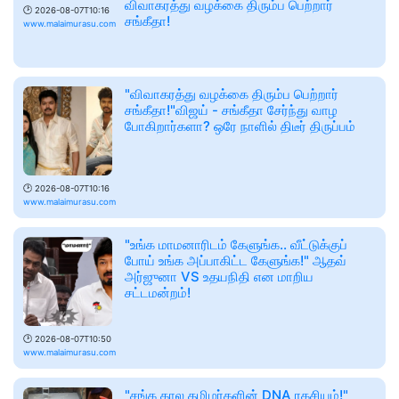
விவாகரத்து வழக்கை திரும்ப பெற்றார்
🕑
2026-08-07T10:16
சங்கீதா!
www.malaimurasu.com
"விவாகரத்து வழக்கை திரும்ப பெற்றார்
சங்கீதா!"விஜய் - சங்கீதா சேர்ந்து வாழ
போகிறார்களா? ஒரே நாளில் திடீர் திருப்பம்
🕑
2026-08-07T10:16
www.malaimurasu.com
"உங்க மாமனாரிடம் கேளுங்க.. வீட்டுக்குப்
போய் உங்க அப்பாகிட்ட கேளுங்க!" ஆதவ்
அர்ஜுனா VS உதயநிதி என மாறிய
சட்டமன்றம்!
🕑
2026-08-07T10:50
www.malaimurasu.com
"சங்க கால தமிழர்களின் DNA ரகசியம்!"