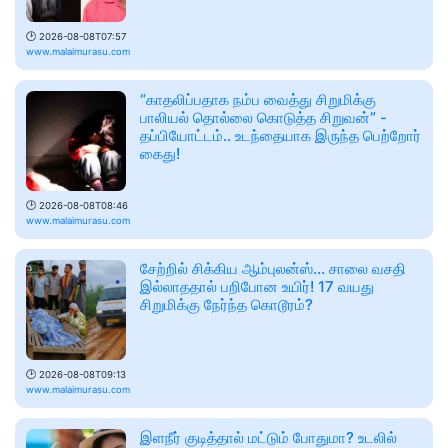
🕑
2026-08-08T07:57
www.malaimurasu.com
“காதலிப்பதாக நம்ப வைத்து சிறுமிக்கு
பாலியல் தொல்லை கொடுத்த சிறுவன்” -
தப்பியோட்டம்.. உடந்தையாக இருந்த பெற்றோர்
கைது!
🕑
2026-08-08T08:46
www.malaimurasu.com
சேற்றில் சிக்கிய ஆம்புலன்ஸ்... சாலை வசதி
இல்லாததால் பறிபோன உயிர்! 17 வயது
சிறுமிக்கு நேர்ந்த கொடூரம்?
🕑
2026-08-08T09:13
www.malaimurasu.com
இளநீர் குடித்தால் மட்டும் போதுமா? உடலில்