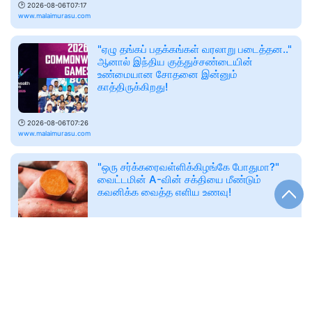
🕑
2026-08-06T07:17
www.malaimurasu.com
"ஏழு தங்கப் பதக்கங்கள் வரலாறு படைத்தன.."
ஆனால் இந்திய குத்துச்சண்டையின்
உண்மையான சோதனை இன்னும்
காத்திருக்கிறது!
🕑
2026-08-06T07:26
www.malaimurasu.com
"ஒரு சர்க்கரைவள்ளிக்கிழங்கே போதுமா?"
வைட்டமின் A-வின் சக்தியை மீண்டும்
கவனிக்க வைத்த எளிய உணவு!
🕑
2026-08-06T07:34
www.malaimurasu.com
“Microwave Safe” என்று இருந்தாலே
பாதுகாப்பானதா? டேக் அவே உணவுப்
பெட்டிகள் பற்றி பலரும் தவறாக