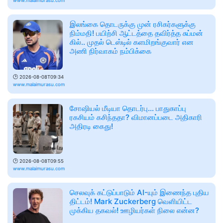
www.malaimurasu.com
இலங்கை தொடருக்கு முன் ரசிகர்களுக்கு
நிம்மதி! பயிற்சி ஆட்டத்தை தவிர்த்த சுப்மன்
கில்.. முதல் டெஸ்டில் களமிறங்குவார் என
அணி நிர்வாகம் நம்பிக்கை
🕑
2026-08-08T09:34
www.malaimurasu.com
சோஷியல் மீடியா தொடர்பு... பாதுகாப்பு
ரகசியம் கசிந்ததா? விமானப்படை அதிகாரி
அதிரடி கைது!
🕑
2026-08-08T09:55
www.malaimurasu.com
செலவுக் கட்டுப்பாடும் AI-யும் இணைந்த புதிய
திட்டம்! Mark Zuckerberg வெளியிட்ட
முக்கிய தகவல்! ஊழியர்கள் நிலை என்ன?