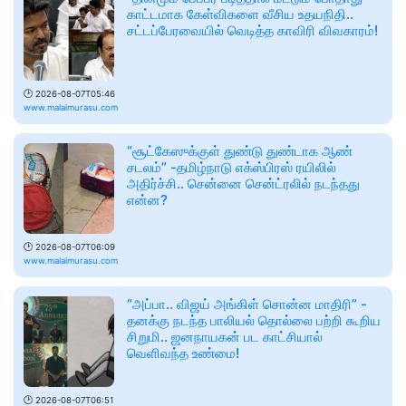
காட்டமாக கேள்விகளை வீசிய உதயநிதி..
சட்டப்பேரவையில் வெடித்த காவிரி விவகாரம்!
🕑
2026-08-07T05:46
www.malaimurasu.com
“சூட்கேஸுக்குள் துண்டு துண்டாக ஆண்
சடலம்” -தமிழ்நாடு எக்ஸ்பிரஸ் ரயிலில்
அதிர்ச்சி.. சென்னை சென்ட்ரலில் நடந்தது
என்ன?
🕑
2026-08-07T06:09
www.malaimurasu.com
“அப்பா.. விஜய் அங்கிள் சொன்ன மாதிரி” -
தனக்கு நடந்த பாலியல் தொல்லை பற்றி கூறிய
சிறுமி.. ஜனநாயகன் பட காட்சியால்
வெளிவந்த உண்மை!
🕑
2026-08-07T06:51