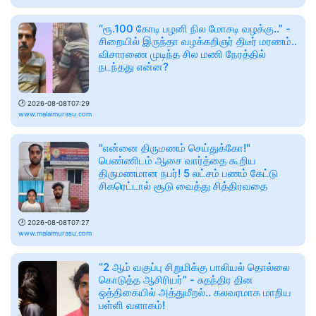
“ரூ.100 கோடி பழனி நில மோசடி வழக்கு..” -
சிறையில் இருந்தா வழக்கறிஞர் திடீர் மரணம்..
விசாரணை முடிந்த சில மணி நேரத்தில்
நடந்தது என்ன?
🕑
2026-08-08T07:29
www.malaimurasu.com
"என்னை திருமணம் செய்துக்கோ!"
பெண்ணிடம் ஆசை வார்த்தை கூறிய
திருமணமான நபர்! 5 லட்சம் பணம் கேட்டு
சிகரெட்டால் சூடு வைத்து சித்திரவதை
🕑
2026-08-08T07:27
www.malaimurasu.com
“2 ஆம் வகுப்பு சிறுமிக்கு பாலியல் தொல்லை
கொடுத்த ஆசிரியர்” - சுதந்திர தின
ஒத்திகையில் அத்துமீறல்.. கலவரமாக மாறிய
பள்ளி வளாகம்!