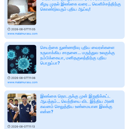
கீழடி முதல் இலங்கை வரை... வெளிச்சத்திற்கு
கொண்டுவரும் புதிய ஆய்வு!
🕑
2026-08-07T11:05
www.malaimurasu.com
செயற்கை நுண்ணறிவு புதிய வைரஸ்களை
உருவாக்கிய சாதனை... மருத்துவ உலகுக்கு
நம்பிக்கையா, மனிதகுலத்திற்கு புதிய
பொறுப்பா?
🕑
2026-08-07T11:06
www.malaimurasu.com
இலங்கை தொடருக்கு முன் இறுதிக்கட்ட
ஆயத்தம்... வெற்றியை விட இந்திய அணி
கவனம் செலுத்திய உண்மையான இலக்கு
என்ன?
🕑
2026-08-07T11:13