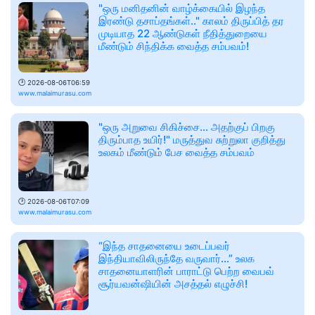
"ஒரு மனிதனின் வாழ்க்கையில் இழந்த
இரண்டு தசாப்தங்கள்.." காலம் திருப்பித் தர
முடியாத 22 ஆண்டுகள் நீதித்துறையை
மீண்டும் சிந்திக்க வைத்த சம்பவம்!
🕑
2026-08-06T06:59
www.malaimurasu.com
"ஒரு அறுவை சிகிச்சை... அதற்குப் பிறகு
திரும்பாத உயிர்!" மருத்துவ சுற்றுலா குறித்து
உலகம் மீண்டும் பேச வைத்த சம்பவம்
🕑
2026-08-06T07:09
www.malaimurasu.com
“இந்த சாதனையை உடைப்பவர்
இந்தியாவிலிருந்தே வருவார்...” உலக
சாதனையாளரின் பாராட்டு பெற்ற வைபவ்
சூர்யவன்ஷியின் அசத்தல் எழுச்சி!