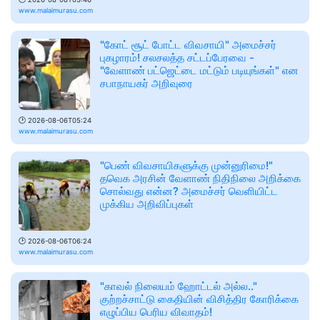
www.malaimurasu.com
"கோட் சூட் போட்ட விவசாயி" அமைச்சர்
புகழாரம்! சலசலத்த சட்டப்பேரவை -
"வேளாண் பட்ஜெட்டை மட்டும் படியுங்கள்" என
சபாநாயகர் அறிவுரை
🕑
2026-08-06T05:24
www.malaimurasu.com
"பெண் விவசாயிகளுக்கு முன்னுரிமை!"
தவெக அரசின் வேளாண் நிதிநிலை அறிக்கை
சொல்வது என்ன? அமைச்சர் வெளியிட்ட
முக்கிய அறிவிப்புகள்
🕑
2026-08-06T06:24
www.malaimurasu.com
"காவல் நிலையம் ஹோட்டல் அல்ல.."
குற்றச்சாட்டு கைதியின் விசித்திர கோரிக்கை
எழுப்பிய பெரிய விவாதம்!