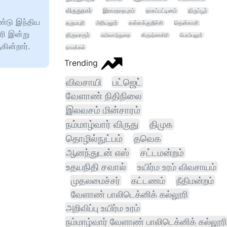
விருதுநகர்
இராமநாதபுரம்
நாகப்பட்டினம்
திருப்பூர்
ண்டு இந்திய
தருமபுரி
அரியலூர்
கள்ளக்குறிச்சி
தென்காசி
ரி இன்று
திருவாரூர்
மயிலாடுதுறை
கிருஷ்ணகிரி
பெரம்பலூர்
ின்றார்.
நாமக்கல்
Trending
விவசாயி
பட்ஜெட்
வேளாண் நிதிநிலை
இலவசம் மின்சாரம்
நம்மாழ்வார் விருது
திமுக
தொழில்நுட்பம்
தவெக
ஆனந்துடன் எஸ்
சட்டமன்றம்
உதயநிதி சவால்
உயிர்ம உரம் விவசாயம்
முதலமைச்சர்
கட்டணம்
நீதிமன்றம்
வேளாண் பாலிடெக்னிக் கல்லூரி
அறிவிப்பு உயிர்ம உரம்
நம்மாழ்வார் வேளாண் பாலிடெக்னிக் கல்லூரி