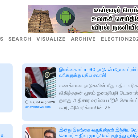
S
SEARCH
VISUALIZE
ARCHIVE
ELECTION20
இலங்கை உட்பட 60 நாடுகள் மீதான ட்ரம்ப்
வரிகளுக்கு புதிய சவால்!
கணக்கான நாடுகளின் மீது புதிய வர
விதித்ததன் மூலம் ஜனாதிபதி டொனால்ட் 
தனது அதிகார வரம்பை மீறிச் செயல்பட
🕑
Tue, 04 Aug 2026
கூறி, அமெரிக்காவின் 25
athavannews.com
இன்று இலங்கை வருகின்றார் இந்திய வெ
d,
செயலர் – தீர்வு முயற்சிகள் குறித்து தமிழ்