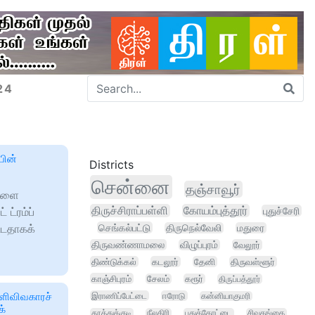
24
பின்
Districts
சென்னை
தஞ்சாவூர்
ிகளை
திருச்சிராப்பள்ளி
கோயம்புத்தூர்
ட்ரம்ப்
புதுச்சேரி
்டதாகக்
செங்கல்பட்டு
திருநெல்வேலி
மதுரை
திருவண்ணாமலை
விழுப்புரம்
வேலூர்
திண்டுக்கல்
கடலூர்
தேனி
திருவள்ளூர்
காஞ்சிபுரம்
சேலம்
கரூர்
திருப்பத்தூர்
ளிவிவகாரச்
இராணிப்பேட்டை
ஈரோடு
கன்னியாகுமரி
க்
தூத்துக்குடி
நீலகிரி
புதுக்கோட்டை
சிவகங்கை