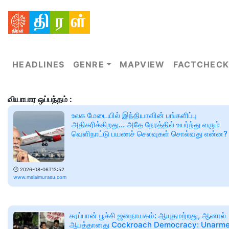
HEADLINES
GENRE
MAPVIEW
FACTCHECK
வியாபார ஒப்பந்தம் :
உலக மேடையில் இந்தியாவின் பங்களிப்பு
அதிகரிக்கிறது... அதே நேரத்தில் உயர்ந்து வரும்
வெளிநாட்டு பயணச் செலவுகள் சொல்வது என்ன?
🕑
2026-08-06T12:52
www.malaimurasu.com
கரப்பான் பூச்சி ஜனநாயகம்: ஆயுதமற்றது, ஆனால்
ஆபத்தானது Cockroach Democracy: Unarme