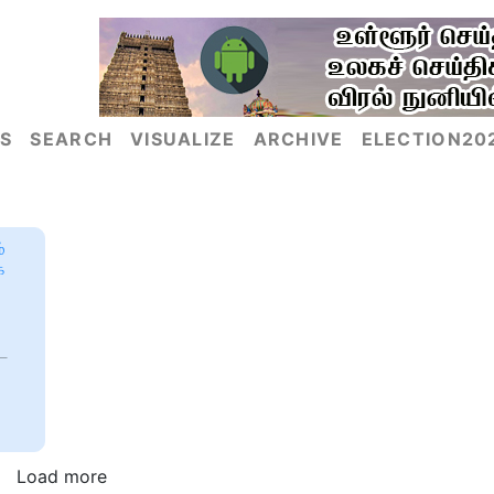
S
SEARCH
VISUALIZE
ARCHIVE
ELECTION20
்
க
ட
Load more