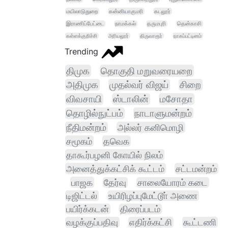
மயிலாடுதுறை
கன்னியாகுமரி
கடலூர்
இராணிப்பேட்டை
நாமக்கல்
தருமபுரி
தென்காசி
கள்ளக்குறிச்சி
அரியலூர்
திருவாரூர்
நாகப்பட்டினம்
Trending
திமுக
தொகுதி மறுவரையறை
அதிமுக
முதல்வர் விஜய்
சிறை
விவசாயி
ஸ்டாலின்
மசோதா
தொழில்நுட்பம்
நாடாளுமன்றம்
நீதிமன்றம்
அல்லர் கனிமொழி
சமூகம்
தவெக
தாகூர்பழனி கோயில் நிலம்
அனைத்துக்கட்சிக் கூட்டம்
சட்டமன்றம்
பாஜக
தேர்வு
சாலையோரம் கடை
டிஜிட்டல்
உயிரிழப்புமேட்டூா் அணை
பயிர்க்கடன்
திரைப்படம்
வழக்குப்பதிவு
எதிர்க்கட்சி
கூட்டணி