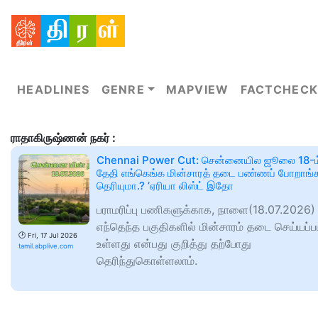
HEADLINES
GENRE
MAPVIEW
FACTCHECK
ராதாகிருஷ்ணன் நகர் :
Chennai Power Cut: சென்னையில ஜூலை 18-ம
தேதி எங்கெங்க மின்சாரத் தடை பண்ணப் போறாங்
தெரியுமா.? ’ஏரியா லிஸ்ட் இதோ
பராமரிப்பு பணிகளுக்காக, நாளை(18.07.2026)
எந்தெந்த பகுதிகளில் மின்சாரம் தடை செய்யப்ப
🕑
Fri, 17 Jul 2026
உள்ளது என்பது குறித்து தற்போது
tamil.abplive.com
தெரிந்துகொள்ளலாம்.