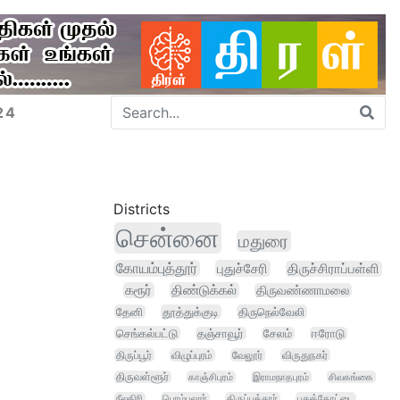
24
Districts
சென்னை
மதுரை
கோயம்புத்தூர்
புதுச்சேரி
திருச்சிராப்பள்ளி
கரூர்
திண்டுக்கல்
திருவண்ணாமலை
தேனி
தூத்துக்குடி
திருநெல்வேலி
செங்கல்பட்டு
தஞ்சாவூர்
சேலம்
ஈரோடு
திருப்பூர்
விழுப்புரம்
வேலூர்
விருதுநகர்
திருவள்ளூர்
காஞ்சிபுரம்
இராமநாதபுரம்
சிவகங்கை
நீலகிரி
பெரம்பலூர்
திருப்பத்தூர்
புதுக்கோட்டை