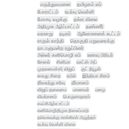
மருத்துவமனை
தமிழகம் எம்
போராட்டம்
உயர்வு வெள்ளி
மோசடி வழக்கு
தங்க விலை
அதிமுக ஆர்ப்பாட்டம்
தண்ணீர்
வரலாறு
நடிகர்
ஆலோசனைக் கூட்டம்
ராகுல் காந்தி
தொகுதி மறுவரைக்கு
நாடாளுமன்ற உறுப்பினர்
அல்லர் கனிமொழி எம்
உணவு பிரியர்
சேனல்
சினிமா
வாட்ஸ் அப்
முதலமைச்சர் விஜய்
குட் நியூஸ்
கைது சிறை
ரயில்
இந்தியா சீனம்
நீர்வரத்து சரிவு
தீர்மானம்
விஜய் தலைமை
மாணவர்
மழை
விமர்சனம்
பொருளாதாரம்
எஃப்சிஆர்ஏ சட்டம்
கனிமொழிதிமுக நிலைப்பாடு
தவெகவுக்கு காங்கிரஸ் அழுத்தம்
உயர்வு வெள்ளி விலை