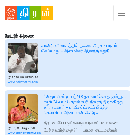
மேட்டூர் அணை :
காவிரி விவாகத்தில் தவெக அரசு சமரசம்
செய்யாது - அமைச்சர் ஆனந்த் உறுதி
🕑
2026-08-07T05:24
www.dailythanthi.com
“விஜய்யின் முயற்சி தேவையில்லாத ஒன்று…
வழியில்லாமல் தான் உபரி நீரைத் திறக்கிறது
கர்நாடகா!” – பாயிண்ட்டைப் பிடித்த
சௌமியா அன்புமணி அதிரடி!
தீர்ப்பையே மதிக்காதவர்களிடம் என்ன
🕑
Fri, 07 Aug 2026
பேச்சுவார்த்தை?” – பாமக சட்டமன்றக்
www.apcnewstamil.com