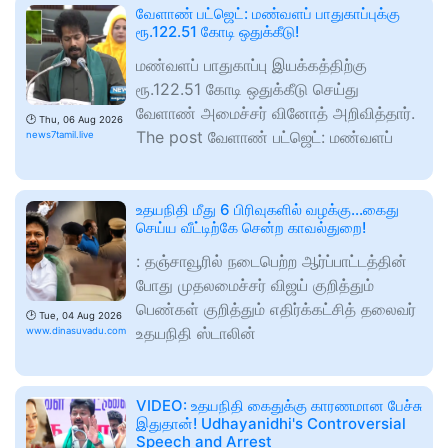
வேளாண் பட்ஜெட்: மண்வளப் பாதுகாப்புக்கு
ரூ.122.51 கோடி ஒதுக்கீடு!
மண்வளப் பாதுகாப்பு இயக்கத்திற்கு
ரூ.122.51 கோடி ஒதுக்கீடு செய்து
வேளாண் அமைச்சர் வினோத் அறிவித்தார்.
🕑
Thu, 06 Aug 2026
The post வேளாண் பட்ஜெட்: மண்வளப்
news7tamil.live
உதயநிதி மீது 6 பிரிவுகளில் வழக்கு...கைது
செய்ய வீட்டிற்கே சென்ற காவல்துறை!
: தஞ்சாவூரில் நடைபெற்ற ஆர்ப்பாட்டத்தின்
போது முதலமைச்சர் விஜய் குறித்தும்
பெண்கள் குறித்தும் எதிர்க்கட்சித் தலைவர்
🕑
Tue, 04 Aug 2026
உதயநிதி ஸ்டாலின்
www.dinasuvadu.com
VIDEO: உதயநிதி கைதுக்கு காரணமான பேச்சு
இதுதான்! Udhayanidhi's Controversial
Speech and Arrest