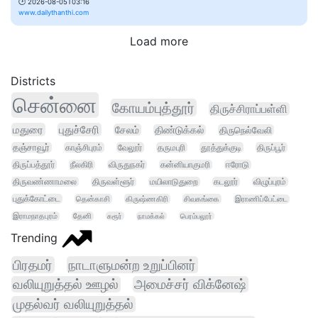
🕑
2026-08-05T03:16
www.dailythanthi.com
Load more
Districts
சென்னை
கோயம்புத்தூர்
திருச்சிராப்பள்ளி
மதுரை
புதுச்சேரி
சேலம்
திண்டுக்கல்
திருநெல்வேலி
தஞ்சாவூர்
காஞ்சிபுரம்
வேலூர்
தருமபுரி
தூத்துக்குடி
திருப்பூர்
திருப்பத்தூர்
நீலகிரி
விருதுநகர்
கன்னியாகுமரி
ஈரோடு
திருவண்ணாமலை
திருவள்ளூர்
மயிலாடுதுறை
கடலூர்
விழுப்புரம்
புதுக்கோட்டை
தென்காசி
கிருஷ்ணகிரி
சிவகங்கை
இராணிப்பேட்டை
இராமநாதபுரம்
தேனி
கரூர்
நாமக்கல்
பெரம்பலூர்
Trending
பிரதமர்
நாடாளுமன்ற உறுப்பினர்
வலியுறுத்தல் ஊழல்
அமைச்சர் விக்னேஷ்
முதல்வர் வலியுறுத்தல்