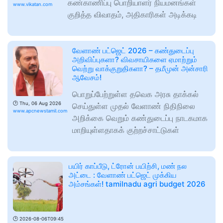
கண்காணிப்பு பொறியாளர் நியமனங்கள்
www.vikatan.com
குறித்த விவாதம், அதிகாரிகள் அடிக்கடி
வேளாண் பட்ஜெட் 2026 – கண்துடைப்பு
அறிவிப்புகளா? விவசாயிகளை ஏமாற்றும்
வெற்று வாக்குறுதிகளா? – தமீமுன் அன்சாரி
ஆவேசம்!
பொறுப்பேற்றுள்ள தவெக அரசு தாக்கல்
🕑
Thu, 06 Aug 2026
செய்துள்ள முதல் வேளாண் நிதிநிலை
www.apcnewstamil.com
அறிக்கை வெறும் கண்துடைப்பு நாடகமாக
மாறியுள்ளதாகக் குற்றச்சாட்டுகள்
பயிர் காப்பீடு, ட்ரோன் பயிற்சி, மண் நல
அட்டை : வேளாண் பட்ஜெட் முக்கிய
அம்சங்கள்! tamilnadu agri budget 2026
🕑
2026-08-06T09:45