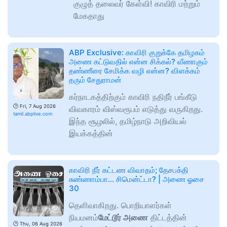
குழுத் தலைவர் கேள்வி! காவிரி மற்றும்
மேகதாது
ABP Exclusive: காவிரி குறுக்கே தமிழகம்
அணை கட்டுவதில் என்ன சிக்கல்? வீணாகும்
தண்ணீரை சேமிக்க வழி என்ன? விளக்கம்
தரும் சேதுராமன்
கர்நாடகத்திற்கும் காவிரி நதிநீர் பங்கீடு
🕑
Fri, 7 Aug 2026
விவகாரம் விஸ்வரூபம் எடுத்து வருகிறது.
tamil.abplive.com
இந்த சூழலில், தமிழ்நாடு அறிவியல்
இயக்கத்தின்
காவிரி நீர் கட்டண விவாதம்; தேசபக்தி
சுண்ணாம்பா... சிமென்ட்டா? | அணை ஓசை
30
தெளிவாகிறது. பொறியாளர்கள்
நியமனம்
மேட்டூர் அணை
திட்டத்தின்
🕑
Thu, 06 Aug 2026