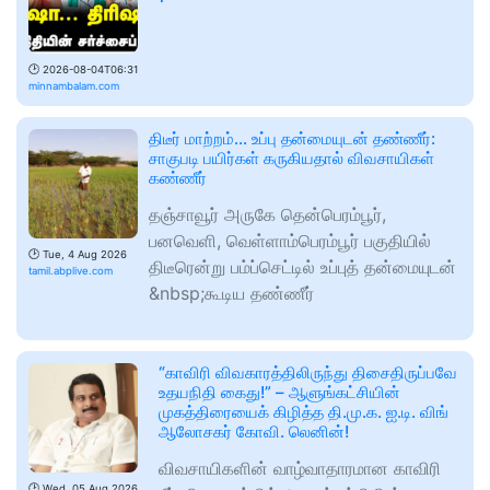
🕑
2026-08-04T06:31
minnambalam.com
திடீர் மாற்றம்... உப்பு தன்மையுடன் தண்ணீர்:
சாகுபடி பயிர்கள் கருகியதால் விவசாயிகள்
கண்ணீர்
தஞ்சாவூர் அருகே தென்பெரம்பூர்,
பனவெளி, வெள்ளாம்பெரம்பூர் பகுதியில்
🕑
Tue, 4 Aug 2026
திடீரென்று பம்ப்செட்டில் உப்புத் தன்மையுடன்
tamil.abplive.com
&nbsp;கூடிய தண்ணீர்
“காவிரி விவகாரத்திலிருந்து திசைதிருப்பவே
உதயநிதி கைது!” – ஆளுங்கட்சியின்
முகத்திரையைக் கிழித்த தி.மு.க. ஐ.டி. விங்
ஆலோசகர் கோவி. லெனின்!
விவசாயிகளின் வாழ்வாதாரமான காவிரி
🕑
Wed, 05 Aug 2026