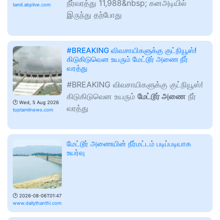
நீர்வரத்து 11,988&nbsp; கனஅடியில்
tamil.abplive.com
இருந்து தற்போது
#BREAKING விவசாயிகளுக்கு குட்நியூஸ்!
கிடுகிடுவென உயரும் மேட்டூர் அணை நீர்
வரத்து
#BREAKING விவசாயிகளுக்கு குட்நியூஸ்!
கிடுகிடுவென உயரும்
மேட்டூர் அணை
நீர்
🕑
Wed, 5 Aug 2026
வரத்து
toptamilnews.com
மேட்டூர் அணையின் நீர்மட்டம் படிப்படியாக
உயர்வு
🕑
2026-08-06T01:47
www.dailythanthi.com