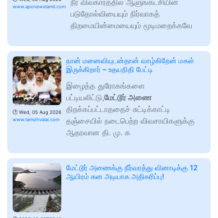
நீர் விவகாரத்தில் ஆளுங்கட்சியின்
www.apcnewstamil.com
படுதோல்வியையும் நிர்வாகத்
திறமையின்மையையும் மூடிமறைக்கவே
நான் மனைவியுடன்தான் வாழ்கிறேன் மகள்
இருக்கிறார் – உதயநிதி பேட்டி
இழைத்த துரோகங்களை
பட்டியலிட்டு,
மேட்டூர் அணை
திறக்கப்பட்டாததைச் சுட்டிக்காட்டி
🕑
Wed, 05 Aug 2026
தஞ்சையில் நடைபெற்ற விவசாயிகளுக்கு
www.tamizhvalai.com
ஆதரவான தி. மு. க
மேட்டூர் அணைக்கு நீர்வரத்து வினாடிக்கு 12
ஆயிரம் கன அடியாக அதிகரிப்பு!