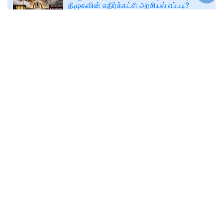
திமுகவின் எதிர்க்கட்சி அரசியல் எப்படி?
ரகசிய கருத்துக்கணிப்பில் அதிர்ச்சி முடிவு.. 3
மாதங்களில் செஞ்சுரி மேல் செஞ்சுரி அடித்து
தவெக அரசு அசத்தல்.. டக் அவுட் ஆகி
இருக்கிற செல்வாக்கையும் இழந்து நிற்கும்
🕑
Thu, 06 Aug 2026
tamilminutes.com
திமுக.. ஆட்சி கவிழ்ப்பு முயற்சி.. முன்னாள்
அமைச்சர்கள் மீதான வழக்குகள்..
உதயநிதியின் ஆபாச பேச்சு.. டேமேஜ்
ஆகியிருக்கும் திமுகவின் இமேஜ்.. தவெக
தரப்பிலும் சில அமைச்சர்களின் அதிருப்தி..
ஆனால் கேப்டனாக இருக்கும் முதலமைச்சர்
விஜய் ஸ்கோர் செய்வதால் முதல் 3 மாத
ஆட்டத்தில் தவெக வெற்றி.. அடுத்த மேட்ச்
எப்படி இருக்கும்? பொறுத்திருந்து பார்ப்போம்..
4 தேர்தல் முடிவுகள் வெளிவந்து, ஆகஸ்ட் 4
வரையிலான இந்த 3 மாத காலத்தில்
தமிழக அரசியல் களம் முற்றிலும் ஒரு புதிய
பரிமாணத்தை எட்டியுள்ளது. இத்தனை
அனிதா ராதாகிருஷ்ணன், மார்க்கண்டேயன்,
எவ வேலு, செந்தில் பாலாஜி, உதயநிதி..