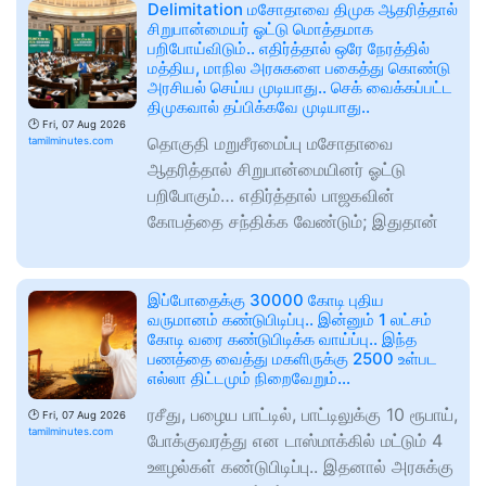
Delimitation மசோதாவை திமுக ஆதரித்தால்
சிறுபான்மையர் ஓட்டு மொத்தமாக
பறிபோய்விடும்.. எதிர்த்தால் ஒரே நேரத்தில்
மத்திய, மாநில அரசுகளை பகைத்து கொண்டு
அரசியல் செய்ய முடியாது.. செக் வைக்கப்பட்ட
திமுகவால் தப்பிக்கவே முடியாது..
🕑
Fri, 07 Aug 2026
தொகுதி மறுசீரமைப்பு மசோதாவை
tamilminutes.com
ஆதரித்தால் சிறுபான்மையினர் ஓட்டு
பறிபோகும்… எதிர்த்தால் பாஜகவின்
கோபத்தை சந்திக்க வேண்டும்; இதுதான்
இப்போதைக்கு 30000 கோடி புதிய
வருமானம் கண்டுபிடிப்பு.. இன்னும் 1 லட்சம்
கோடி வரை கண்டுபிடிக்க வாய்ப்பு.. இந்த
பணத்தை வைத்து மகளிருக்கு 2500 உள்பட
எல்லா திட்டமும் நிறைவேறும்…
ரசீது, பழைய பாட்டில், பாட்டிலுக்கு 10 ரூபாய்,
🕑
Fri, 07 Aug 2026
tamilminutes.com
போக்குவரத்து என டாஸ்மாக்கில் மட்டும் 4
ஊழல்கள் கண்டுபிடிப்பு.. இதனால் அரசுக்கு