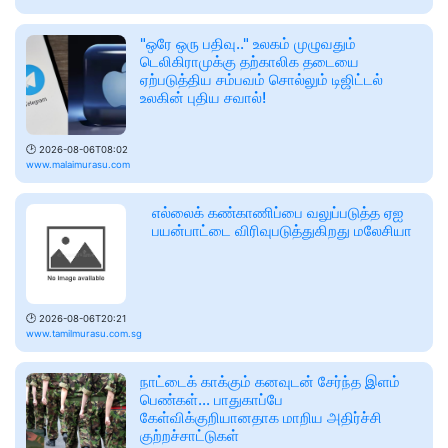
"ஒரே ஒரு பதிவு.." உலகம் முழுவதும்
டெலிகிராமுக்கு தற்காலிக தடையை
ஏற்படுத்திய சம்பவம் சொல்லும் டிஜிட்டல்
உலகின் புதிய சவால்!
🕑
2026-08-06T08:02
www.malaimurasu.com
எல்லைக் கண்காணிப்பை வலுப்படுத்த ஏஐ
பயன்பாட்டை விரிவுபடுத்துகிறது மலேசியா
🕑
2026-08-06T20:21
www.tamilmurasu.com.sg
நாட்டைக் காக்கும் கனவுடன் சேர்ந்த இளம்
பெண்கள்... பாதுகாப்பே
கேள்விக்குறியானதாக மாறிய அதிர்ச்சி
குற்றச்சாட்டுகள்