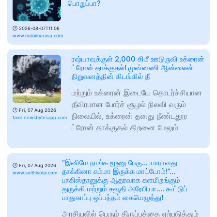
பொறுப்பா?
🕑
2026-08-07T11:06
www.malaimurasu.com
ரஷ்யாவுக்குள் 2,000 கிமீ ஊடுருவி உக்ரைன்
ட்ரோன் தாக்குதல்! முன்னணி ஆன்லைன்
நிறுவனத்தின் கிடங்கில் தீ
மற்றும் உக்ரைன் இடையே தொடர்ச்சியான
தீவிரமான போர்ச் சூழல் நிலவி வரும்
🕑
Fri, 07 Aug 2026
நிலையில், உக்ரைன் தனது நீண்டதூர
tamil.newsbytesapp.com
ட்ரோன் தாக்குதல் திறனை மேலும்
“இனிமே நாங்க மூணு பேரு… யாராவது
🕑
Fri, 07 Aug 2026
தாக்கினா சும்மா இருக்க மாட்டோம்!”…
www.seithisolai.com
பாகிஸ்தானுக்கு ஆதரவாக களமிறங்கும்
துருக்கி மற்றும் சவூதி அரேபியா…. கூட்டுப்
பாதுகாப்பு ஒப்பந்தம் கையெழுத்து!
அரசியலில் பெரும் திருப்பத்தை ஏற்படுத்தும்