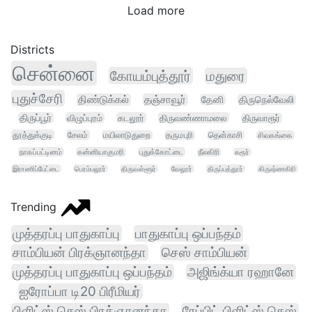
Load more
Districts
சென்னை
கோயம்புத்தூர்
மதுரை
புதுச்சேரி
திண்டுக்கல்
தஞ்சாவூர்
தேனி
திருநெல்வேலி
திருப்பூர்
விழுப்புரம்
கடலூர்
திருவண்ணாமலை
திருவாரூர்
தூத்துக்குடி
சேலம்
மயிலாடுதுறை
தருமபுரி
தென்காசி
சிவகங்கை
நாகப்பட்டினம்
கன்னியாகுமரி
புதுக்கோட்டை
நீலகிரி
கரூர்
இராணிப்பேட்டை
பெரம்பலூர்
திருவள்ளூர்
வேலூர்
திருப்பத்தூர்
கிருஷ்ணகிரி
Trending
முத்தரப்பு பாதுகாப்பு
பாதுகாப்பு ஒப்பந்தம்
சாம்பியன் பிரக்ஞானந்தா
செஸ் சாம்பியன்
முத்தரப்பு பாதுகாப்பு ஒப்பந்தம்
அஜிங்க்யா ரஹானே
ஐரோப்பா டி20 பிரீமியர்
பிளிட்ஸ் செஸ் பிரக்ஞானந்தா
ரேப்பிட் பிளிட்ஸ் செஸ்