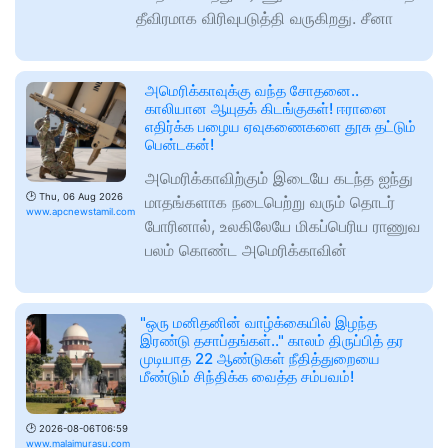
தீவிரமாக விரிவுபடுத்தி வருகிறது. சீனா
அமெரிக்காவுக்கு வந்த சோதனை..
காலியான ஆயுதக் கிடங்குகள்! ஈரானை
எதிர்க்க பழைய ஏவுகணைகளை தூசு தட்டும்
பென்டகன்!
அமெரிக்காவிற்கும் இடையே கடந்த ஐந்து
🕑
Thu, 06 Aug 2026
மாதங்களாக நடைபெற்று வரும் தொடர்
www.apcnewstamil.com
போரினால், உலகிலேயே மிகப்பெரிய ராணுவ
பலம் கொண்ட அமெரிக்காவின்
"ஒரு மனிதனின் வாழ்க்கையில் இழந்த
இரண்டு தசாப்தங்கள்.." காலம் திருப்பித் தர
முடியாத 22 ஆண்டுகள் நீதித்துறையை
மீண்டும் சிந்திக்க வைத்த சம்பவம்!
🕑
2026-08-06T06:59
www.malaimurasu.com