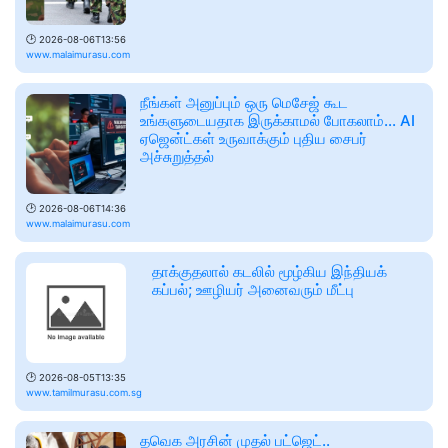
🕑
2026-08-06T13:56
www.malaimurasu.com
நீங்கள் அனுப்பும் ஒரு மெசேஜ் கூட
உங்களுடையதாக இருக்காமல் போகலாம்... AI
ஏஜென்ட்கள் உருவாக்கும் புதிய சைபர்
அச்சுறுத்தல்
🕑
2026-08-06T14:36
www.malaimurasu.com
தாக்குதலால் கடலில் மூழ்கிய இந்தியக்
கப்பல்; ஊழியர் அனைவரும் மீட்பு
🕑
2026-08-05T13:35
www.tamilmurasu.com.sg
தவெக அரசின் முதல் பட்ஜெட்..