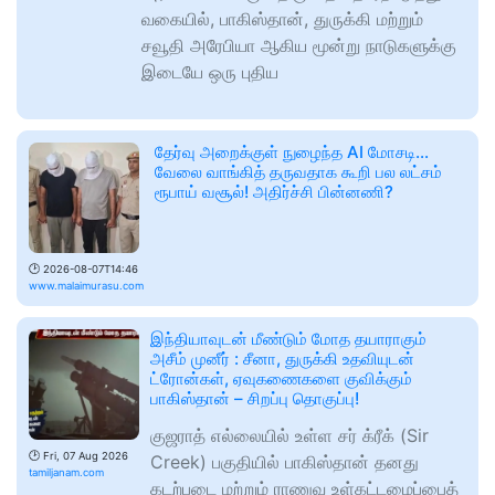
வகையில், பாகிஸ்தான், துருக்கி மற்றும்
சவூதி அரேபியா ஆகிய மூன்று நாடுகளுக்கு
இடையே ஒரு புதிய
தேர்வு அறைக்குள் நுழைந்த AI மோசடி...
வேலை வாங்கித் தருவதாக கூறி பல லட்சம்
ரூபாய் வசூல்! அதிர்ச்சி பின்னணி?
🕑
2026-08-07T14:46
www.malaimurasu.com
இந்தியாவுடன் மீண்டும் மோத தயாராகும்
அசீம் முனீர் : சீனா, துருக்கி உதவியுடன்
ட்ரோன்கள், ஏவுகணைகளை குவிக்கும்
பாகிஸ்தான் – சிறப்பு தொகுப்பு!
குஜராத் எல்லையில் உள்ள சர் க்ரீக் (Sir
🕑
Fri, 07 Aug 2026
Creek) பகுதியில் பாகிஸ்தான் தனது
tamiljanam.com
கடற்படை மற்றும் ராணுவ உள்கட்டமைப்பைத்