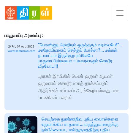
பாதுகாப்பு அமைப்பு :
“பொண்ணு அலறியும் ஒருத்தரும் வரலையே!”…
🕑
Fri, 07 Aug 2026
மனிதாபிமானம் செத்துப் போச்சா?… மக்கள்
www.seithisolai.com
நடமாட்டம் இருக்குற ரயிலேயே
பாதுகாப்பில்லையா – வைரலாகும் கொடூர
வீடியோ..!!!
புறநகர் இரயிலில் பெண் ஒருவர் ஆடவர்
ஒருவரால் கொடூரமாகத் தாக்கப்படும்
அதிர்ச்சிச் சம்பவம் அரங்கேறியுள்ளது. சக
பயணிகள் பலரின்
செயற்கை நுண்ணறிவு புதிய வைரஸ்களை
உருவாக்கிய சாதனை... மருத்துவ உலகுக்கு
நம்பிக்கையா, மனிதகுலத்திற்கு புதிய