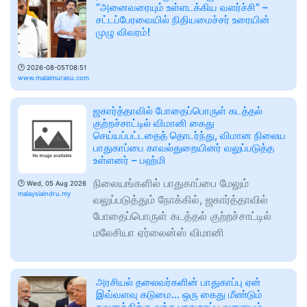
“அனைவரையும் உள்ளடக்கிய வளர்ச்சி” –
சட்டப்பேரவையில் நிதியமைச்சர் உரையின்
முழு விவரம்!
🕑
2026-08-05T08:51
www.malaimurasu.com
ஜகார்த்தாவில் போதைப்பொருள் கடத்தல்
குற்றச்சாட்டில் விமானி கைது
செய்யப்பட்டதைத் தொடர்ந்து, விமான நிலைய
பாதுகாப்பை காவல்துறையினர் வலுப்படுத்த
உள்ளனர் – பஹ்மி
நிலையங்களில் பாதுகாப்பை மேலும்
🕑
Wed, 05 Aug 2026
malaysiaindru.my
வலுப்படுத்தும் நோக்கில், ஜகார்த்தாவில்
போதைப்பொருள் கடத்தல் குற்றச்சாட்டில்
மலேசியா ஏர்லைன்ஸ் விமானி
அரசியல் தலைவர்களின் பாதுகாப்பு ஏன்
இவ்வளவு கடுமை... ஒரு கைது மீண்டும்
கவனத்திற்கு வந்த பாதுகாப்பு வளையம்