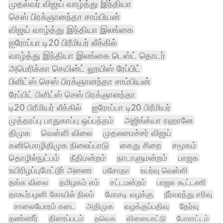
முதல்வர் விஜய் வாழ்த்து இந்தியா
செஸ் பிரக்ஞானந்தா சாம்பியன்
விஜய் வாழ்த்து இந்தியா இலங்கை
ஐரோப்பா டி20 பிரீமியர் லீக்கில்
வாழ்த்து இந்தியா இலங்கை டெஸ்ட் தொடர்
அமெரிக்கா செயின்ட் லூயிஸ் ரேப்பிட்
பிளிட்ஸ் செஸ் பிரக்ஞானந்தா சாம்பியன்
ரேப்பிட் பிளிட்ஸ் செஸ் பிரக்ஞானந்தா
டி20 பிரீமியர் லீக்கில்
ஐரோப்பா டி20 பிரீமியர்
முத்தரப்பு பாதுகாப்பு ஒப்பந்தம்
அஜிங்க்யா ரஹானே
திமுக
வெள்ளி விலை
முதலமைச்சர் விஜய்
கனிமொழிதிமுக நிலைப்பாடு
கைது சிறை
சமூகம்
தொழில்நுட்பம்
நீதிமன்றம்
நாடாளுமன்றம்
பாஜக
உயிரிழப்புமேட்டூா் அணை
மசோதா
உயர்வு வெள்ளி
தங்க விலை
தமிழகம் எம்
சட்டமன்றம்
பாஜக கூட்டணி
தாகூர்பழனி கோயில் நிலம்
மோசடி வழக்கு
நீர்வரத்து சரிவு
சாலையோரம் கடை
அதிமுக
வழக்குப்பதிவு
தேர்வு
தண்ணீர்
திரைப்படம்
தவெக
விளையாட்டு
போராட்டம்