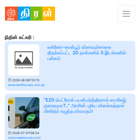
நிதின் கட்கரி :
லக்னோ-கான்பூர் விரைவுச்சாலை
திறக்கப்பட்ட 20 நாள்களில் 5 இடங்களில்
பள்ளம்
🕑
2026-08-06T20:15
www.tamilmurasu.com.sg
"E20 பெட்ரோல் பயன்படுத்தினால் மைலேஜ்
குறையுமா?.." அரசின் புதிய விளக்கத்தால்
மீண்டும் எழுந்த விவாதம்!
🕑
2026-07-31T06:24
www.malaimurasu.com