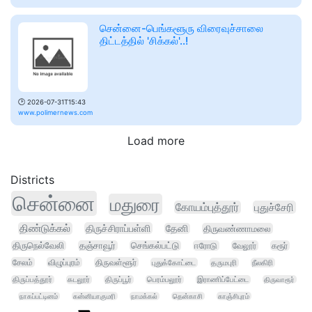
சென்னை-பெங்களூரு விரைவுச்சாலை
திட்டத்தில் 'சிக்கல்'..!
🕑
2026-07-31T15:43
www.polimernews.com
Load more
Districts
சென்னை
மதுரை
கோயம்புத்தூர்
புதுச்சேரி
திண்டுக்கல்
திருச்சிராப்பள்ளி
தேனி
திருவண்ணாமலை
திருநெல்வேலி
தஞ்சாவூர்
செங்கல்பட்டு
ஈரோடு
வேலூர்
கரூர்
சேலம்
விழுப்புரம்
திருவள்ளூர்
புதுக்கோட்டை
தருமபுரி
நீலகிரி
திருப்பத்தூர்
கடலூர்
திருப்பூர்
பெரம்பலூர்
இராணிப்பேட்டை
திருவாரூர்
நாகப்பட்டினம்
கன்னியாகுமரி
நாமக்கல்
தென்காசி
காஞ்சிபுரம்