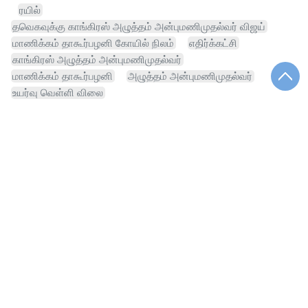
ரயில்
தவெகவுக்கு காங்கிரஸ் அழுத்தம் அன்புமணிமுதல்வர் விஜய்
மாணிக்கம் தாகூர்பழனி கோயில் நிலம்
எதிர்க்கட்சி
காங்கிரஸ் அழுத்தம் அன்புமணிமுதல்வர்
மாணிக்கம் தாகூர்பழனி
அழுத்தம் அன்புமணிமுதல்வர்
உயர்வு வெள்ளி விலை
காங்கிரஸ் அழுத்தம் அன்புமணிமுதல்வர் விஜய்
தவெகவுக்கு காங்கிரஸ் அழுத்தம் அன்புமணிமுதல்வர்
தவெகவுக்கு காங்கிரஸ் அழுத்தம்
அழுத்தம் அன்புமணிமுதல்வர் விஜய்
சினிமா
விவசாயி
எஃப்சிஆர்ஏ சட்டம்
இந்தியா சீனம்
மாணவர்
அனைத்துக்கட்சிக் கூட்டம்
மருத்துவமனை
ஸ்டாலின் வலியுறுத்தல்தவெக
பொருளாதாரம்
உணவு பிரியர்
வரலாறு
மோடி
பிறப்புரிமை குடியுரிமை
குட் நியூஸ்
நாடாளுமன்ற உறுப்பினர்
பிரதமர்
வாட்ஸ் அப்
சேனல்
ஆலோசனைக் கூட்டம்
மருத்துவம்
மழை
தங்கம்
பொழுதுபோக்கு
மக்களவை
பள்ளி
மேகதாது அணை
தீர்மானம்