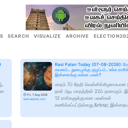
S
SEARCH
VISUALIZE
ARCHIVE
ELECTION20
9
Rasi Palan Today (07-08-2026): மேஷ
கவனம்.. துலாமுக்கு குழப்பம்.. உங்க ராசிக
இன்னைக்கு என்ன பலன்?
்,
மாதம் 7ம் தேதி வெள்ளிக்கிழமையா
்ன
நாள் ஆடி மாதத்தின் 22ம் நாளாகும். இ
🕑
Fri, 7 Aug 2026
12 ராசிகளுக்குமான பலன்கள்
tamil.abplive.com
கணிக்கப்பட்டுள்ளது.&nbsp; இன்றை