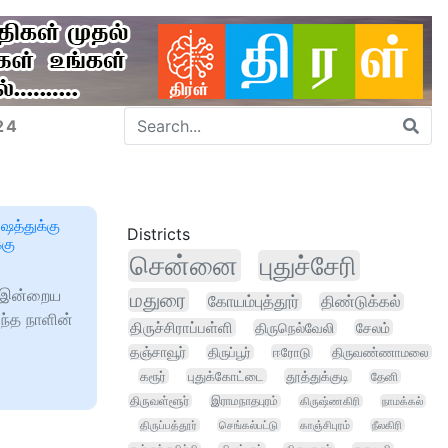
24
த்துக்கு
Districts
்கு
சென்னை
புதுச்சேரி
ன இன்றைய
மதுரை
கோயம்புத்தூர்
திண்டுக்கல்
ந்த நாளின்
திருச்சிராப்பள்ளி
திருநெல்வேலி
சேலம்
தஞ்சாவூர்
திருப்பூர்
ஈரோடு
திருவண்ணாமலை
ய
கரூர்
புதுக்கோட்டை
தூத்துக்குடி
தேனி
திருவள்ளூர்
இராமநாதபுரம்
கிருஷ்ணகிரி
நாமக்கல்
திருப்பத்தூர்
செங்கல்பட்டு
காஞ்சிபுரம்
நீலகிரி