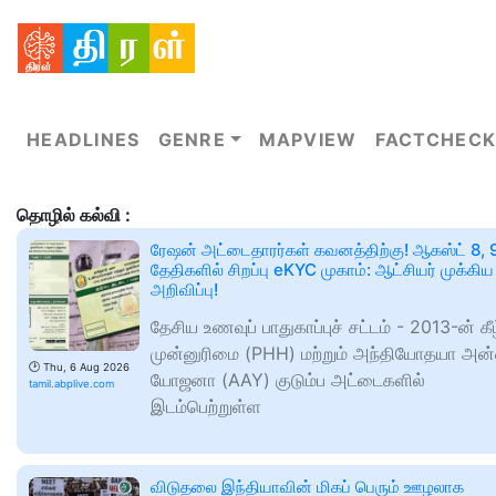
HEADLINES
GENRE
MAPVIEW
FACTCHECK
தொழில் கல்வி :
ரேஷன் அட்டைதாரர்கள் கவனத்திற்கு! ஆகஸ்ட் 8, 
தேதிகளில் சிறப்பு eKYC முகாம்: ஆட்சியர் முக்கிய
அறிவிப்பு!
தேசிய உணவுப் பாதுகாப்புச் சட்டம் - 2013-ன் கீழ
முன்னுரிமை (PHH) மற்றும் அந்தியோதயா அன
🕑
Thu, 6 Aug 2026
யோஜனா (AAY) குடும்ப அட்டைகளில்
tamil.abplive.com
இடம்பெற்றுள்ள
விடுதலை இந்தியாவின் மிகப் பெரும் ஊழலாக