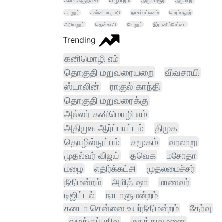
கள்ளக்குறிச்சி
விழுப்புரம்
திருவாரூர்
தருமபுரி
கடலூர்
கன்னியாகுமரி
நாகப்பட்டினம்
பெரம்பலூர்
அரியலூர்
தென்காசி
வேலூர்
இராணிப்பேட்டை
Trending
கனிமொழி எம்
தொகுதி மறுவரையறை
விவசாயி
ஸ்டாலின்
ராகுல் காந்தி
தொகுதி மறுவரைக்கு
அல்லர் கனிமொழி எம்
அதிமுக ஆர்ப்பாட்டம்
திமுக
தொழில்நுட்பம்
சமூகம்
வரலாறு
முதல்வர் விஜய்
தவெக
மசோதா
மழை
எதிர்க்கட்சி
முதலமைச்சர்
நீதிமன்றம்
அமித் ஷா
மாணவர்
டிஜிட்டல்
நாடாளுமன்றம்
கனடா சென்னை உயர்நீதிமன்றம்
தேர்வு
வழக்குப்பதிவு
மருத்துவமனை