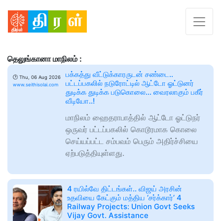
தெலுங்கானா மாநிலம் :
பக்கத்து வீட்டுக்காரருடன் சண்டை..
🕑
Thu, 06 Aug 2026
பட்டப்பகலில் நடுரோட்டில் ஆட்டோ ஓட்டுனர்
www.seithisolai.com
துடிக்க துடிக்க படுகொலை… வைரலாகும் பகீர்
வீடியோ..!
மாநிலம் ஹைதராபாத்தில் ஆட்டோ ஓட்டுநர்
ஒருவர் பட்டப்பகலில் கொடூரமாக கொலை
செய்யப்பட்ட சம்பவம் பெரும் அதிர்ச்சியை
ஏற்படுத்தியுள்ளது.
4 ரயில்வே திட்டங்கள்.. விஜய் அரசின்
உதவியை கேட்கும் மத்திய ‘சர்க்கார்’ 4
Railway Projects: Union Govt Seeks
Vijay Govt. Assistance