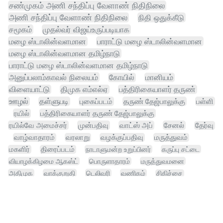
சண்முகம் அணி சந்திப்பு வேளாண் நிதிநிலை
அணி சந்திப்பு வேளாண் நிதிநிலை
நிதி ஒதுக்கீடு
சமூகம்
முதல்வர் விஜய்உருப்படியாக
மழை ஸ்டாலின்வளமான
பாராட்டு மழை ஸ்டாலின்வளமான
மழை ஸ்டாலின்வளமான தமிழ்நாடு
பாராட்டு மழை ஸ்டாலின்வளமான தமிழ்நாடு
அனுப்பலாம்காவல் நிலையம்
கோயில்
மானியம்
விளையாட்டு
திமுக எம்எல்ஏ
பத்திரிகையாளர் தருண்
ஊழல்
தள்ளுபடி
புகைப்படம்
தருண் தேஜ்பாலுக்கு
பள்ளி
ரயில்
பத்திரிகையாளர் தருண் தேஜ்பாலுக்கு
ரயில்வே அமைச்சர்
முன்பதிவு
வாட்ஸ் அப்
சேனல்
தேர்வு
வாழ்வாதாரம்
வரலாறு
வழக்குப்பதிவு
மருத்துவம்
மகளிர்
திரைப்படம்
நாடாளுமன்ற உறுப்பினர்
கருப்பு சட்டை
வியாழக்கிழமை ஆகஸ்ட்
பொருளாதாரம்
மருத்துவமனை
அதிமுக
வாக்குறுதி
டெலிவரி
வணிகம்
சிகிச்சை
செயற்கை நுண்ணறிவு
முதலமைச்சர் விஜய்
தொழிலாளர்
வெளிநாடு
கோள் சூட்
கரும்பு
முதலீடு
சினிமா
உதயநிதி ஸ்டாலின்
சாகுபடி
வேளாண்துறை
டெல்லி உயர்நீதிமன்றம் உத்தரவு அமெரிக்கா