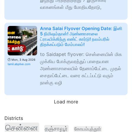
இழந்து அடுத்தடுத்து 7 இருசக்கர
வாகனங்கள் மீது மோதியதோடு,
Anna Salai Flyover Opening Date: இனி
5 நிமிஷம்தான்! அண்ணாசாலை
ட்ராஃபிக்கிற்கு எண்ட் கார்டு! நவம்பரில்
திறக்கப்படும் மேம்பாலம்!
to Saidapet flyover: சென்னையின் மிக
🕑
Mon, 3 Aug 2026
முக்கிய போக்குவரத்துப் பாதையான
tamil.abplive.com
அண்ணாசாலையில் தேனாம்பேட்டை முதல்
சைதாப்பேட்டை வரை கட்டப்பட்டு வரும்
நான்கு வழி
Load more
Districts
சென்னை
தஞ்சாவூர்
கோயம்புத்தூர்