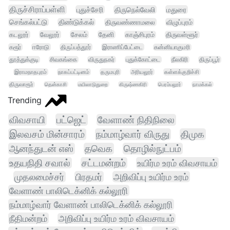
திருச்சிராப்பள்ளி
புதுச்சேரி
திருநெல்வேலி
மதுரை
செங்கல்பட்டு
திண்டுக்கல்
திருவண்ணாமலை
விழுப்புரம்
கடலூர்
வேலூர்
சேலம்
தேனி
காஞ்சிபுரம்
திருவள்ளூர்
கரூர்
ஈரோடு
திருப்பத்தூர்
இராணிப்பேட்டை
கன்னியாகுமரி
தூத்துக்குடி
சிவகங்கை
விருதுநகர்
புதுக்கோட்டை
நீலகிரி
திருப்பூர்
இராமநாதபுரம்
நாகப்பட்டினம்
தருமபுரி
அரியலூர்
கள்ளக்குறிச்சி
திருவாரூர்
தென்காசி
மயிலாடுதுறை
கிருஷ்ணகிரி
பெரம்பலூர்
நாமக்கல்
Trending
விவசாயி
பட்ஜெட்
வேளாண் நிதிநிலை
இலவசம் மின்சாரம்
நம்மாழ்வார் விருது
திமுக
ஆனந்துடன் எஸ்
தவெக
தொழில்நுட்பம்
உதயநிதி சவால்
சட்டமன்றம்
உயிர்ம உரம் விவசாயம்
முதலமைச்சர்
பிரதமர்
அறிவிப்பு உயிர்ம உரம்
வேளாண் பாலிடெக்னிக் கல்லூரி
நம்மாழ்வார் வேளாண் பாலிடெக்னிக் கல்லூரி
நீதிமன்றம்
அறிவிப்பு உயிர்ம உரம் விவசாயம்