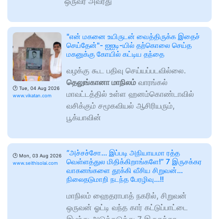
ஒருவர் அவரது
"என் மகனை உயிருடன் வைத்திருக்க இதைச்
செய்தேன்"- ஐஐடி-யில் தற்கொலை செய்த
மகனுக்கு கோயில் கட்டிய தந்தை
வழக்கு கூட பதிவு செய்யப்படவில்லை.
தெலுங்கானா மாநிலம்
வாரங்கல்
🕑
Tue, 04 Aug 2026
மாவட்டத்தில் உள்ள ஹனம்கொண்டாவில்
www.vikatan.com
வசிக்கும் சமூகவியல் ஆசிரியரும்,
பூக்யாவின்
“அச்சச்சோ… இப்படி அநியாயமா ரத்த
🕑
Mon, 03 Aug 2026
வெள்ளத்துல மிதிக்கிறாங்களே!” 7 இருசக்கர
www.seithisolai.com
வாகனங்களை தூக்கி வீசிய சிறுவன்…
நிலைதடுமாறி நடந்த பேரழிவு…!!
மாநிலம் ஹைதராபாத் நகரில், சிறுவன்
ஒருவன் ஓட்டி வந்த கார் கட்டுப்பாட்டை