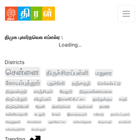
திமுக புகார்தவெக எம்எல்ஏ :
Loading...
Districts
சென்னை
திருச்சிராப்பள்ளி
மதுரை
கோயம்புத்தூர்
புதுச்சேரி
தஞ்சாவூர்
செங்கல்பட்டு
திருவள்ளூர்
காஞ்சிபுரம்
வேலூர்
திருவண்ணாமலை
திருப்பத்தூர்
விழுப்புரம்
இராணிப்பேட்டை
தூத்துக்குடி
கரூர்
திருநெல்வேலி
தேனி
திண்டுக்கல்
தென்காசி
நீலகிரி
கன்னியாகுமரி
கடலூர்
சேலம்
இராமநாதபுரம்
ஈரோடு
நாகப்பட்டினம்
விருதுநகர்
சிவகங்கை
புதுக்கோட்டை
மயிலாடுதுறை
திருவாரூர்
நாமக்கல்
கள்ளக்குறிச்சி
பெரம்பலூர்
Trending