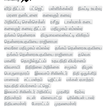
வீடு திட்டம்
பட்ஜெட்
பள்ளிக்கல்வி
நிஃப்டி உயர்வு
மரண தண்டனை
கலைஞர் கனவு
அறிவிப்பு சென்செக்ஸ்
ரசீது
டாஸ்மாக் கடை
கலைஞர் கனவு திட்டம்
மதிமுகம் எம்எல்ஏ
தங்கம் தென்னரசு
திருமாவளவன்வட்டி விகிதம்
தென்னரசுபதவியை ராஜினாமா
வைகோ மதிமுகம் எம்எல்ஏ
தங்கம் தென்னரசுபதவியை
தங்கம் தென்னரசுபதவியை ராஜினாமா
தவெக
மகளிர்
தொழில்நுட்பம்
உதயநிதி விமர்சனம்
விவசாயி
நிதிநிலை அறிக்கை
சமூகம்
திமுக
பொருளாதாரம்
இலவசம் சிலிண்டர்
நிதி ஒதுக்கீடு
மாணவர்
சட்டமன்றம்
டிஜிட்டல்
மக்கள் ஏமாற்றம்
உதயநிதி விமர்சனம் பட்ஜெட்
இலவசம் சிலிண்டர் அறிவிப்பு
முதலீடு
தேர்வு
நீதிமன்றம்
கடன்
விளையாட்டு
டிரில்லியன் டாலர்
நிதியமைச்சர்
போராட்டம்
முதலமைச்சர்