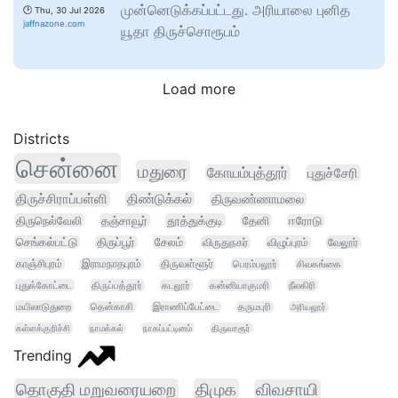
முன்னெடுக்கப்பட்டது. அரியாலை புனித
🕑
Thu, 30 Jul 2026
jaffnazone.com
யூதா திருச்சொரூபம்
Load more
Districts
சென்னை
மதுரை
கோயம்புத்தூர்
புதுச்சேரி
திருச்சிராப்பள்ளி
திண்டுக்கல்
திருவண்ணாமலை
திருநெல்வேலி
தஞ்சாவூர்
தூத்துக்குடி
தேனி
ஈரோடு
செங்கல்பட்டு
திருப்பூர்
சேலம்
விருதுநகர்
விழுப்புரம்
வேலூர்
காஞ்சிபுரம்
இராமநாதபுரம்
திருவள்ளூர்
பெரம்பலூர்
சிவகங்கை
புதுக்கோட்டை
திருப்பத்தூர்
கடலூர்
கன்னியாகுமரி
நீலகிரி
மயிலாடுதுறை
தென்காசி
இராணிப்பேட்டை
தருமபுரி
அரியலூர்
கள்ளக்குறிச்சி
நாமக்கல்
நாகப்பட்டினம்
திருவாரூர்
Trending
தொகுதி மறுவரையறை
திமுக
விவசாயி