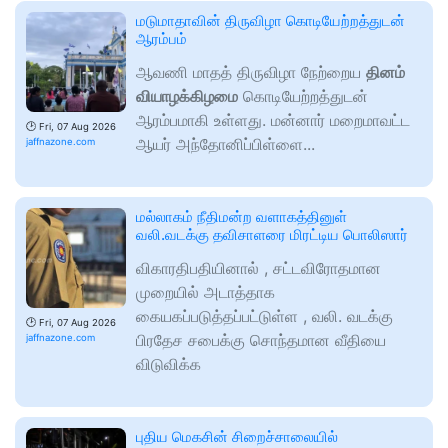
மடுமாதாவின் திருவிழா கொடியேற்றத்துடன்
ஆரம்பம்
ஆவணி மாதத் திருவிழா நேற்றைய
தினம்
வியாழக்கிழமை
கொடியேற்றத்துடன்
ஆரம்பமாகி உள்ளது. மன்னார் மறைமாவட்ட
🕑
Fri, 07 Aug 2026
ஆயர் அந்தோனிப்பிள்ளை...
jaffnazone.com
மல்லாகம் நீதிமன்ற வளாகத்தினுள்
வலி.வடக்கு தவிசாளரை மிரட்டிய பொலிஸார்
விகாரதிபதியினால் , சட்டவிரோதமான
முறையில் அடாத்தாக
கையகப்படுத்தப்பட்டுள்ள , வலி. வடக்கு
🕑
Fri, 07 Aug 2026
பிரதேச சபைக்கு சொந்தமான வீதியை
jaffnazone.com
விடுவிக்க
புதிய மெகசின் சிறைச்சாலையில்