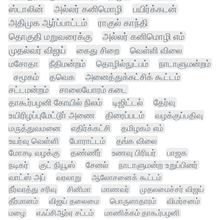
ஸ்டாலின்
அல்லர் கனிமொழி
பயிர்க்கடன்
அதிமுக ஆர்ப்பாட்டம்
ராகுல் காந்தி
தொகுதி மறுவரைக்கு
அல்லர் கனிமொழி எம்
முதல்வர் விஜய்
கைது சிறை
வெள்ளி விலை
மசோதா
நீதிமன்றம்
தொழில்நுட்பம்
நாடாளுமன்றம்
சமூகம்
தவெக
அனைத்துக்கட்சிக் கூட்டம்
சட்டமன்றம்
சாலையோரம் கடை
தாகூர்பழனி கோயில் நிலம்
டிஜிட்டல்
தேர்வு
உயிரிழப்புமேட்டூா் அணை
திரைப்படம்
வழக்குப்பதிவு
மருத்துவமனை
எதிர்க்கட்சி
தமிழகம் எம்
உயர்வு வெள்ளி
போராட்டம்
தங்க விலை
மோசடி வழக்கு
தண்ணீர்
உணவு பிரியர்
பாஜக
நடிகர்
குட் நியூஸ்
சேனல்
நாடாளுமன்ற உறுப்பினர்
வாட்ஸ் அப்
வரலாறு
ஆலோசனைக் கூட்டம்
நீர்வரத்து சரிவு
சினிமா
மாணவர்
முதலமைச்சர் விஜய்
தீர்மானம்
விஜய் தலைமை
பொருளாதாரம்
விமர்சனம்
மழை
எஃப்சிஆர்ஏ சட்டம்
மாணிக்கம் தாகூர்பழனி