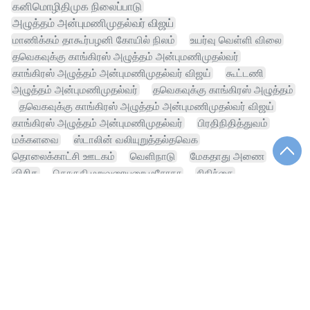
கனிமொழிதிமுக நிலைப்பாடு
அழுத்தம் அன்புமணிமுதல்வர் விஜய்
மாணிக்கம் தாகூர்பழனி கோயில் நிலம்
உயர்வு வெள்ளி விலை
தவெகவுக்கு காங்கிரஸ் அழுத்தம் அன்புமணிமுதல்வர்
காங்கிரஸ் அழுத்தம் அன்புமணிமுதல்வர் விஜய்
கூட்டணி
அழுத்தம் அன்புமணிமுதல்வர்
தவெகவுக்கு காங்கிரஸ் அழுத்தம்
தவெகவுக்கு காங்கிரஸ் அழுத்தம் அன்புமணிமுதல்வர் விஜய்
காங்கிரஸ் அழுத்தம் அன்புமணிமுதல்வர்
பிரதிநிதித்துவம்
மக்களவை
ஸ்டாலின் வலியுறுத்தல்தவெக
தொலைக்காட்சி ஊடகம்
வெளிநாடு
மேகதாது அணை
விசிக
தொகுதி மறுவரையறை மசோதா
சிகிச்சை
வாழ்வாதாரம்
பயணி
எம்பிக்கள்
பொழுதுபோக்கு
மருத்துவம்
சந்தை
காவல் நிலையம்
பிரதமர்
ரயில்
தங்கம்
முதலீடு
தமிழக அரசியல்
அரசியல் கட்சி
வங்கி
தீவிர விசாரணை
திருமணம்
அச்சு
ஆசிரியர்
புகைப்படம்
தென் மாநிலம்
போக்குவரத்து
கட்டணம்
உடல்நலம்
எம்எல்ஏ
Terms & Conditions
|
Privacy Policy
|
About us