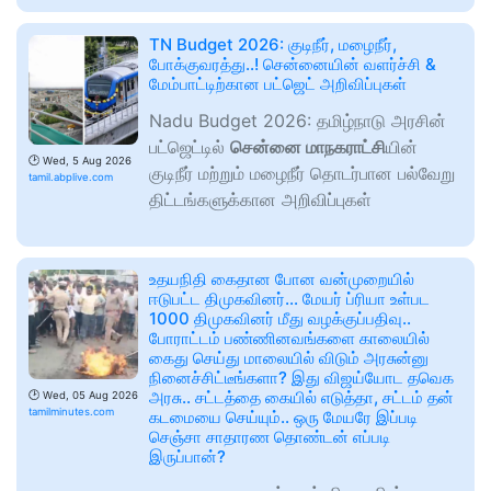
TN Budget 2026: குடிநீர், மழைநீர்,
போக்குவரத்து..! சென்னையின் வளர்ச்சி &
மேம்பாட்டிற்கான பட்ஜெட் அறிவிப்புகள்
Nadu Budget 2026: தமிழ்நாடு அரசின்
பட்ஜெட்டில்
சென்னை மாநகராட்சி
யின்
🕑
Wed, 5 Aug 2026
குடிநீர் மற்றும் மழைநீர் தொடர்பான பல்வேறு
tamil.abplive.com
திட்டங்களுக்கான அறிவிப்புகள்
உதயநிதி கைதான போன வன்முறையில்
ஈடுபட்ட திமுகவினர்… மேயர் ப்ரியா உள்பட
1000 திமுகவினர் மீது வழக்குப்பதிவு..
போராட்டம் பண்ணினவங்களை காலையில்
கைது செய்து மாலையில் விடும் அரசுன்னு
நினைச்சிட்டீங்களா? இது விஜய்யோட தவெக
அரசு.. சட்டத்தை கையில் எடுத்தா, சட்டம் தன்
🕑
Wed, 05 Aug 2026
tamilminutes.com
கடமையை செய்யும்.. ஒரு மேயரே இப்படி
செஞ்சா சாதாரண தொண்டன் எப்படி
இருப்பான்?