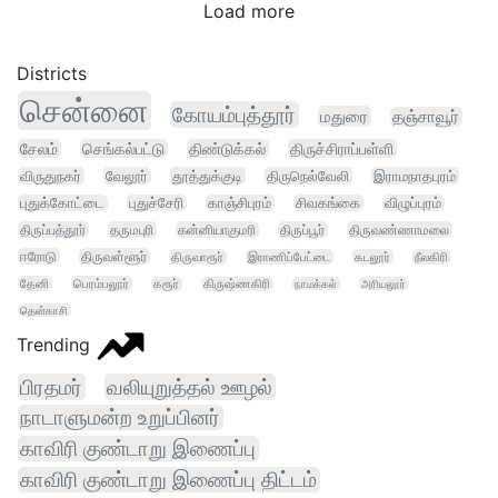
Load more
Districts
சென்னை
கோயம்புத்தூர்
மதுரை
தஞ்சாவூர்
சேலம்
செங்கல்பட்டு
திண்டுக்கல்
திருச்சிராப்பள்ளி
விருதுநகர்
வேலூர்
தூத்துக்குடி
திருநெல்வேலி
இராமநாதபுரம்
புதுக்கோட்டை
புதுச்சேரி
காஞ்சிபுரம்
சிவகங்கை
விழுப்புரம்
திருப்பத்தூர்
தருமபுரி
கன்னியாகுமரி
திருப்பூர்
திருவண்ணாமலை
ஈரோடு
திருவள்ளூர்
திருவாரூர்
இராணிப்பேட்டை
கடலூர்
நீலகிரி
தேனி
பெரம்பலூர்
கரூர்
கிருஷ்ணகிரி
நாமக்கல்
அரியலூர்
தென்காசி
Trending
பிரதமர்
வலியுறுத்தல் ஊழல்
நாடாளுமன்ற உறுப்பினர்
காவிரி குண்டாறு இணைப்பு
காவிரி குண்டாறு இணைப்பு திட்டம்