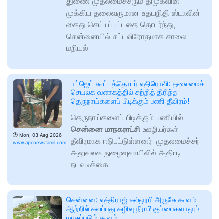
துணை முதலமைச்சரும் திமுகவின்
முக்கிய தலைவருமான உதயநிதி ஸ்டாலின்
கைது செய்யப்பட்டதை தொடர்ந்து,
சென்னையில் சட்டவிரோதமாக சாலை
மறியல்
பட்ஜெட் கூட்டத்தொடர் எதிரொலி: தலைமைச்
செயலக வளாகத்தில் சுற்றித் திரிந்த
தெருநாய்களைப் பிடிக்கும் பணி தீவிரம்!
தெருநாய்களைப் பிடிக்கும் பணியில்
சென்னை மாநகராட்சி
ஊழியர்கள்
🕑
Mon, 03 Aug 2026
தீவிரமாக ஈடுபட்டுள்ளனர். முதலமைச்சர்
www.apcnewstamil.com
அலுவலக நுழைவுவாயிலில் அதிரடி
நடவடிக்கை:
சென்னை: எத்திராஜ் கல்லூரி அருகே கூவம்
ஆற்றில் கலப்பது கழிவு நீரா? குப்பைகளாலும்
மாசுப்படும் கூவம்