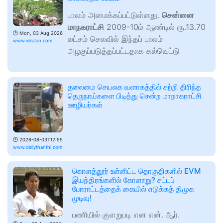
பாலம் அமைக்கப்பட்டுள்ளது.
சென்னை
மாநகராட்சி
2009-10ம் ஆண்டில் ரூ.13.70
🕑
Mon, 03 Aug 2026
லட்சம் செலவில் இந்தப் பாலம்
www.vikatan.com
அழகுப்படுத்தப்பட்டதாக கல்வெட்டு
தலைமை செயலக வளாகத்தில் சுற்றி திரிந்த
தெருநாய்களை பிடித்து சென்ற மாநாகராட்சி
ஊழியர்கள்
🕑
2026-08-03T12:55
www.dailythanthi.com
கொளத்தூர் உள்ளிட்ட தொகுதிகளில் EVM
இயந்திரங்களில் கோளாறு? சட்டப்
போராட்டத்தைக் கையில் எடுக்கத் திமுக
முடிவு!
பணியில் குளறுபடி என என். ஆர்.