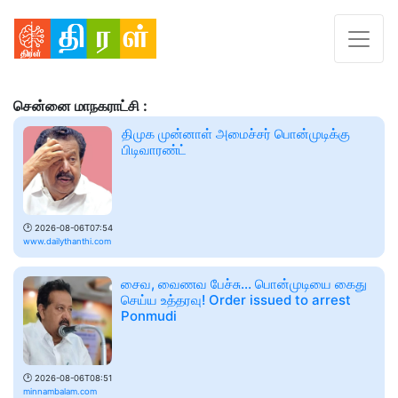
சென்னை மாநகராட்சி :
திமுக முன்னாள் அமைச்சர் பொன்முடிக்கு
பிடிவாரண்ட்
🕑
2026-08-06T07:54
www.dailythanthi.com
சைவ, வைணவ பேச்சு... பொன்முடியை கைது
செய்ய உத்தரவு! Order issued to arrest
Ponmudi
🕑
2026-08-06T08:51
minnambalam.com