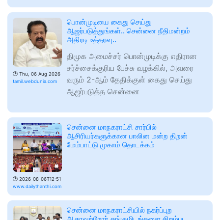
பொன்முடியை கைது செய்து
ஆஜர்படுத்துங்கள்.. சென்னை நீதிமன்றம்
அதிரடி உத்தரவு..
திமுக அமைச்சர் பொன்முடிக்கு எதிரான
சர்ச்சைக்குரிய பேச்சு வழக்கில், அவரை
🕑
Thu, 06 Aug 2026
வரும் 2-ஆம் தேதிக்குள் கைது செய்து
tamil.webdunia.com
ஆஜர்படுத்த சென்னை
சென்னை மாநகராட்சி சார்பில்
ஆசிரியர்களுக்கான பாலின மன்ற திறன்
மேம்பாட்டு முகாம் தொடக்கம்
🕑
2026-08-06T12:51
www.dailythanthi.com
சென்னை மாநகராட்சியில் நகர்ப்புற
ஆதரவற்றோர் தங்குமிடங்களை திறம்பட