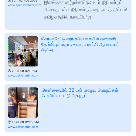
🕑
Sun, 02 Aug 2026
இளங்கோ குற்றச்சாட்டு: உயர் நீதிமன்றம்
www.apcnewstamil.com
அல்லது உச்ச நீதிமன்றத்தை நாடத் திட்டம்!
தமிழகத்தில் நடைபெற்ற
கெங்குரெட்டி சுரங்கப்பாதையில் தண்ணீர்
தேங்கியுள்ளதா.. - மாநகராட்சி ஆணையர்
ஆய்வு
🕑
2026-08-02T06:41
www.dailythanthi.com
சென்னையில் 32 டன் பழைய பொருட்கள்
சேகரிக்கப்பட்டு அகற்றம்
🕑
2026-08-02T06:44
www.dailythanthi.com