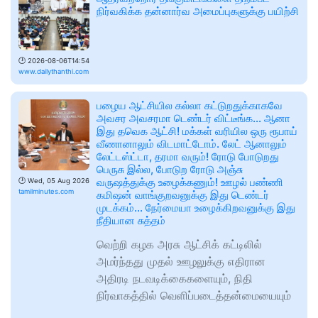
நிர்வகிக்க தன்னார்வ அமைப்புகளுக்கு பயிற்சி
🕑
2026-08-06T14:54
www.dailythanthi.com
பழைய ஆட்சியில கல்லா கட்டுறதுக்காகவே
அவசர அவசரமா டெண்டர் விட்டீங்க… ஆனா
இது தவெக ஆட்சி! மக்கள் வரியில ஒரு ரூபாய்
வீணானாலும் விடமாட்டோம். லேட் ஆனாலும்
லேட்டஸ்ட்டா, தரமா வரும்! ரோடு போடுறது
பெருசு இல்ல, போடுற ரோடு அஞ்சு
வருஷத்துக்கு உழைக்கணும்! ஊழல் பண்ணி
🕑
Wed, 05 Aug 2026
tamilminutes.com
கமிஷன் வாங்குறவனுக்கு இது டெண்டர்
முடக்கம்… நேர்மையா உழைக்கிறவனுக்கு இது
நீதியான சுத்தம்
வெற்றி கழக அரசு ஆட்சிக் கட்டிலில்
அமர்ந்தது முதல் ஊழலுக்கு எதிரான
அதிரடி நடவடிக்கைகளையும், நிதி
நிர்வாகத்தில் வெளிப்படைத்தன்மையையும்