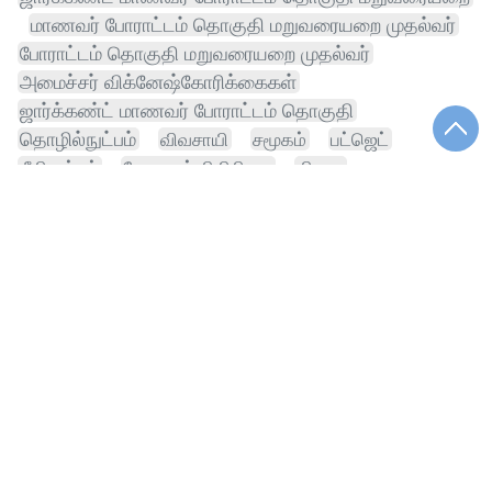
மாணவர் போராட்டம் தொகுதி மறுவரையறை முதல்வர்
போராட்டம் தொகுதி மறுவரையறை முதல்வர்
அமைச்சர் விக்னேஷ்கோரிக்கைகள்
ஜார்க்கண்ட் மாணவர் போராட்டம் தொகுதி
தொழில்நுட்பம்
விவசாயி
சமூகம்
பட்ஜெட்
நீதிமன்றம்
வேளாண் நிதிநிலை
திமுக
இலவசம் மின்சாரம்
முன்பதிவு
திரைப்படம்
சட்டமன்றம்
தள்ளுபடி
உதயநிதி
சந்தை
தேர்வு
ஒதுக்கீடு
கோயில்
மருத்துவம்
கட்டணம்
டெலிவரி
பொருளாதாரம்
வழக்குப்பதிவு
தருண் தேஜ்பாலுக்கு
வறட்சி
விக்னேஷ்ஆன்லைனில் டாஸ்மாக் மதுபானம்
சிகிச்சை
அமைச்சர் விக்னேஷ்வல்லுறவு வழக்கு
பத்திரிகையாளர் தருண் தேஜ்பாலுக்கு
வரலாறு
அமைச்சர் விக்னேஷ்ஆன்லைனில்
சேனல்
அமைச்சர் விக்னேஷ்வல்லுறவு
அமைச்சர் விக்னேஷ்ஆன்லைனில் டாஸ்மாக்
அமைச்சர் விக்னேஷ்ஆன்லைனில் டாஸ்மாக் மதுபானம்
மானியம்
நம்மாழ்வார் விருது
மருத்துவமனை
பள்ளி
வாட்ஸ் அப்