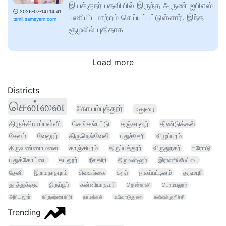
இயக்குநர் பதவியில் இருந்த அருண் ஐபிஎஸ்
🕑
2026-07-14T14:41
பணியிடமாற்றம் செய்யப்பட்டுள்ளார். இந்த
tamil.samayam.com
சூழலில் புதிதாக
Load more
Districts
சென்னை
கோயம்புத்தூர்
மதுரை
திருச்சிராப்பள்ளி
செங்கல்பட்டு
தஞ்சாவூர்
திண்டுக்கல்
சேலம்
வேலூர்
திருநெல்வேலி
புதுச்சேரி
விழுப்புரம்
திருவண்ணாமலை
காஞ்சிபுரம்
திருப்பத்தூர்
விருதுநகர்
ஈரோடு
புதுக்கோட்டை
கடலூர்
நீலகிரி
திருவள்ளூர்
இராணிப்பேட்டை
தேனி
இராமநாதபுரம்
சிவகங்கை
கரூர்
நாகப்பட்டினம்
தருமபுரி
தூத்துக்குடி
திருப்பூர்
கன்னியாகுமரி
தென்காசி
பெரம்பலூர்
அரியலூர்
கிருஷ்ணகிரி
நாமக்கல்
மயிலாடுதுறை
கள்ளக்குறிச்சி
Trending