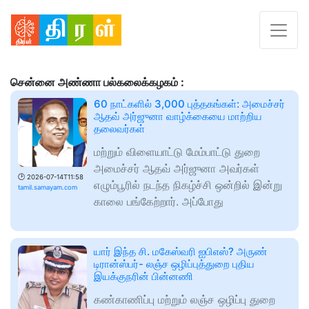
சென்னை அண்ணா பல்கலைக்கழகம் :
60 நாட்களில் 3,000 புத்தகங்கள்: அமைச்சர்
ஆதவ் அர்ஜுனா வாழ்க்கையை மாற்றிய
தலைவர்கள்
மற்றும் விளையாட்டு மேம்பாட்டு துறை
அமைச்சர் ஆதவ் அர்ஜுனா அவர்கள்
🕑
2026-07-14T11:58
எழும்பூரில் நடந்த நிகழ்ச்சி ஒன்றில் இன்று
tamil.samayam.com
காலை பங்கேற்றார். அப்போது
யார் இந்த சி. மகேஸ்வரி ஐபிஎஸ்? அருண்
டிரான்ஸ்பர்- லஞ்ச ஒழிப்புத்துறை புதிய
இயக்குநரின் பின்னணி
கண்காணிப்பு மற்றும் லஞ்ச ஒழிப்பு துறை